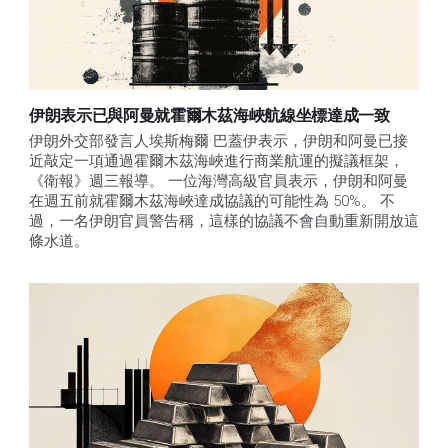
伊朗表示已與阿曼就霍爾木茲海峽航線坐標達成一致
伊朗外交部發言人埃斯梅爾·巴蓋伊表示，伊朗和阿曼已接
近敲定一項通過霍爾木茲海峽進行商業航運的擬議框架，
《衛報》週三報導。 一位海灣高級官員表示，伊朗和阿曼
在週五前就霍爾木茲海峽達成協議的可能性為 50%。 不
過，一名伊朗官員警告稱，這樣的協議不會自動重新開放這
條水道。