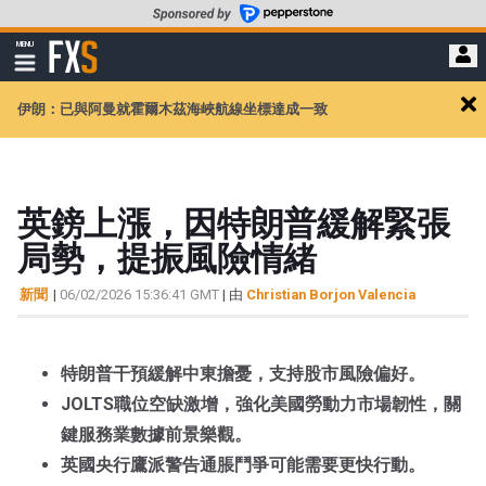
轉
至
FXStreet
MENU
主
顯
示
要
導
內
伊朗：已與阿曼就霍爾木茲海峽航線坐標達成一致
航
Cl
容
ale
英鎊上漲，因特朗普緩解緊張
局勢，提振風險情緒
新聞
|
06/02/2026 15:36:41 GMT
| 由
Christian Borjon Valencia
特朗普干預緩解中東擔憂，支持股市風險偏好。
JOLTS職位空缺激增，強化美國勞動力市場韌性，關
鍵服務業數據前景樂觀。
英國央行鷹派警告通脹鬥爭可能需要更快行動。