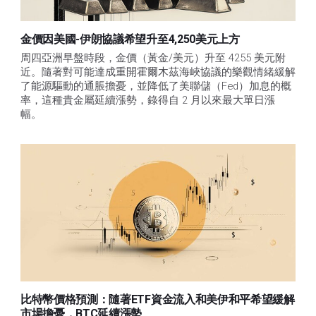
金價因美國-伊朗協議希望升至4,250美元上方
周四亞洲早盤時段，金價（黃金/美元）升至 4255 美元附
近。隨著對可能達成重開霍爾木茲海峽協議的樂觀情緒緩解
了能源驅動的通脹擔憂，並降低了美聯儲（Fed）加息的概
率，這種貴金屬延續漲勢，錄得自 2 月以來最大單日漲
幅。 
比特幣價格預測：隨著ETF資金流入和美伊和平希望緩解
市場擔憂，BTC延續漲勢