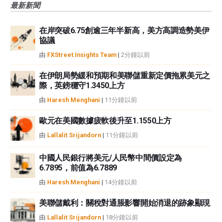
最新新聞
觀點，並不代表FXStreet或其廣告商的官方政策或立場。作者不對本頁連結的
資訊負責。
在岸突破6.75創逾三年半新高，美方高調造勢美伊
如果文章正文中沒有明確提到，在撰寫本文時，作者在本文中提到的任何股票
協議
中都沒有頭寸，也沒有與文中提到的任何公司有業務關係。除了FXStreet，作
者沒有收到撰寫這篇文章的報酬。
由
FXStreet Insights Team
|
2分鐘以前
FXStreet和作者不提供個性化的建議。作者對該資訊的準確性、完整性或適用
性不作任何陳述。FXStreet和作者將不承擔任何錯誤，遺漏或任何損失，傷害
在伊朗局勢緩和預期和美聯儲重新定價拖累美元之
際，英鎊穩守1.3450上方
或損害由此資訊及其顯示或使用引起的。錯誤和遺漏除外。本文作者和
FXStreet並非註冊投資顧問，本文內容無意提供任何投資建議。
由
Haresh Menghani
|
11分鐘以前
歐元在美國數據疲軟後升至1.1550上方
由
Lallalit Srijandorn
|
11分鐘以前
中國人民銀行將美元/人民幣中間價設定為
6.7895，前值為6.7889
由
Haresh Menghani
|
14分鐘以前
美聯儲戴利：關稅對通脹影響開始消退的跡象顯現
由
Lallalit Srijandorn
|
18分鐘以前