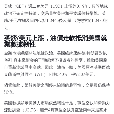
英鎊（GBP）週二兌美元（USD）上漲約0.19%，儘管地緣
政治不確定性持續，交易員對美伊和平協議保持樂觀。英
鎊/美元在觸及日內低點1.3446後反彈，現交投於1.3470附
近。
英鎊/美元上漲，油價走軟抵消美國就
業數據韌性
金融市場繼續關注地緣政治。美國總統唐納德·特朗普對以
色列-真主黨衝突的干預緩解了投資者的擔憂，推動美國股
市重新測試歷史高點。因此，油價下跌，美國原油基準西德
克薩斯中質原油（WTI）下跌0.40%，報92.07美元。
儘管如此，鑒於美伊之間停火協議的脆弱性，交易員仍保持
謹慎。
美國數據顯示勞動力市場依然韌性十足，職位空缺和勞動力
流動調查（JOLTS）顯示4月職位空缺升至近兩年來最高水