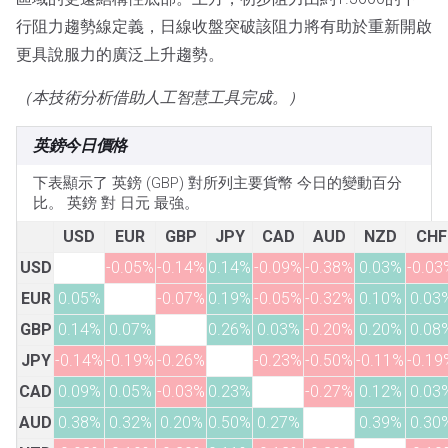
行阻力趨勢線定義，日線收盤突破該阻力將有助於重新開啟
更具說服力的廣泛上升趨勢。
（本技術分析借助人工智慧工具完成。）
英鎊今日價格
下表顯示了 英鎊 (GBP) 對所列主要貨幣 今日的變動百分
比。 英鎊 對 日元 最強。
USD
EUR
GBP
JPY
CAD
AUD
NZD
CHF
USD
-0.05%
-0.14%
0.14%
-0.09%
-0.38%
0.03%
-0.03
EUR
0.05%
-0.07%
0.19%
-0.05%
-0.32%
0.10%
0.03
GBP
0.14%
0.07%
0.26%
0.03%
-0.20%
0.20%
0.08
JPY
-0.14%
-0.19%
-0.26%
-0.23%
-0.50%
-0.11%
-0.19
CAD
0.09%
0.05%
-0.03%
0.23%
-0.27%
0.12%
0.03
AUD
0.38%
0.32%
0.20%
0.50%
0.27%
0.39%
0.30