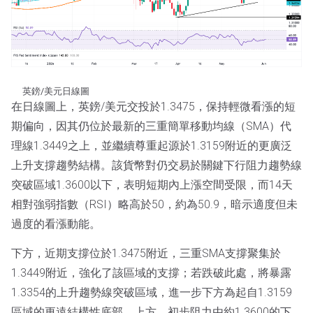
英鎊/美元日線圖
在日線圖上，英鎊/美元交投於1.3475，保持輕微看漲的短
期偏向，因其仍位於最新的三重簡單移動均線（SMA）代
理線1.3449之上，並繼續尊重起源於1.3159附近的更廣泛
上升支撐趨勢結構。該貨幣對仍交易於關鍵下行阻力趨勢線
突破區域1.3600以下，表明短期內上漲空間受限，而14天
相對強弱指數（RSI）略高於50，約為50.9，暗示適度但未
過度的看漲動能。
下方，近期支撐位於1.3475附近，三重SMA支撐聚集於
1.3449附近，強化了該區域的支撐；若跌破此處，將暴露
1.3354的上升趨勢線突破區域，進一步下方為起自1.3159
區域的更遠結構性底部。上方，初步阻力由約1.3600的下