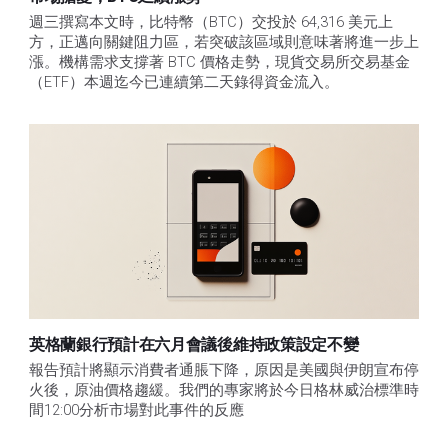
週三撰寫本文時，比特幣（BTC）交投於 64,316 美元上
方，正邁向關鍵阻力區，若突破該區域則意味著將進一步上
漲。機構需求支撐著 BTC 價格走勢，現貨交易所交易基金
（ETF）本週迄今已連續第二天錄得資金流入。
英格蘭銀行預計在六月會議後維持政策設定不變
報告預計將顯示消費者通脹下降，原因是美國與伊朗宣布停
火後，原油價格趨緩。我們的專家將於今日格林威治標準時
間12:00分析市場對此事件的反應