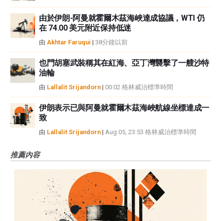
由於伊朗-阿曼就霍爾木茲海峽達成協議，WTI 仍
在 74.00 美元附近保持低迷
由
Akhtar Faruqui
|
38分鐘以前
也門胡塞武裝稱其在紅海、亞丁灣襲擊了一艘沙特
油輪
由
Lallalit Srijandorn
|
00:02 格林威治標準時間
伊朗表示已與阿曼就霍爾木茲海峽航線坐標達成一
致
由
Lallalit Srijandorn
|
Aug 05, 23:53 格林威治標準時間
推薦內容