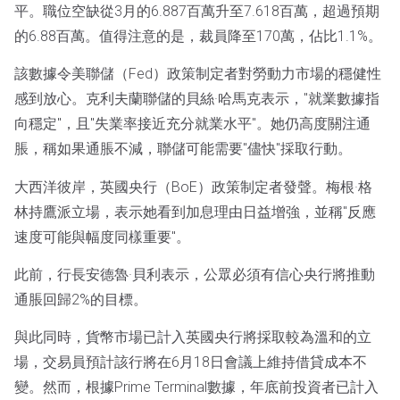
平。職位空缺從3月的6.887百萬升至7.618百萬，超過預期
的6.88百萬。值得注意的是，裁員降至170萬，佔比1.1%。
該數據令美聯儲（Fed）政策制定者對勞動力市場的穩健性
感到放心。克利夫蘭聯儲的貝絲·哈馬克表示，"就業數據指
向穩定"，且"失業率接近充分就業水平"。她仍高度關注通
脹，稱如果通脹不減，聯儲可能需要"儘快"採取行動。
大西洋彼岸，英國央行（BoE）政策制定者發聲。梅根·格
林持鷹派立場，表示她看到加息理由日益增強，並稱"反應
速度可能與幅度同樣重要"。
此前，行長安德魯·貝利表示，公眾必須有信心央行將推動
通脹回歸2%的目標。
與此同時，貨幣市場已計入英國央行將採取較為溫和的立
場，交易員預計該行將在6月18日會議上維持借貸成本不
變。然而，根據Prime Terminal數據，年底前投資者已計入