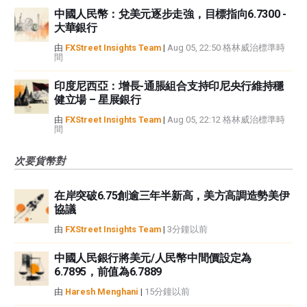
中國人民幣：兌美元逐步走強，目標指向6.7300 -
大華銀行
由
FXStreet Insights Team
|
Aug 05, 22:50 格林威治標準時
間
印度尼西亞：增長-通脹組合支持印尼央行維持穩
健立場 – 星展銀行
由
FXStreet Insights Team
|
Aug 05, 22:12 格林威治標準時
間
次要貨幣對
在岸突破6.75創逾三年半新高，美方高調造勢美伊
協議
由
FXStreet Insights Team
|
3分鐘以前
中國人民銀行將美元/人民幣中間價設定為
6.7895，前值為6.7889
由
Haresh Menghani
|
15分鐘以前