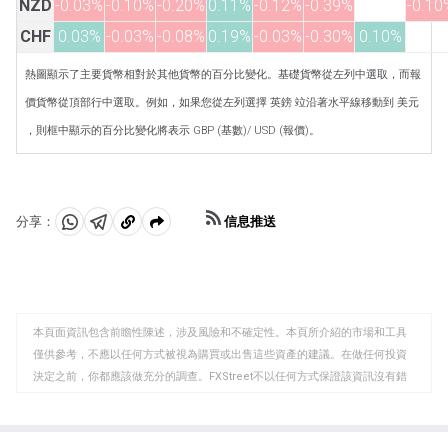
NZD
-0.03%
-0.10%
-0.20%
0.11%
-0.12%
-0.39%
-0.10
CHF
0.03%
-0.03%
-0.08%
0.19%
-0.03%
-0.30%
0.10%
熱圖顯示了主要貨幣相對於其他貨幣的百分比變化。基礎貨幣從左列中選取，而報
價貨幣從頂部行中選取。例如，如果您從左列選擇 英鎊 竝沿著水平線移動到 美元
，則框中顯示的百分比變化將表示 GBP (基數)/ USD (報價)。
信息推送
分享：
分
分
複
享
享
製
至
至
到
WhatsApp
Telegram
剪
本頁面資訊包含前瞻性陳述，涉及風險和不確定性。本頁所介紹的市場和工具
貼
僅供參考，不應以任何方式被視為購買或出售這些資產的建議。在做任何投資
板
決定之前，你都應該做充分的調查。FXStreet不以任何方式保證該資訊沒有錯
誤、錯誤或重大錯報。它也不保證這些資料是及時的。在公開市場投資涉及很
大的風險，包括損失全部或部分投資，以及精神上的痛苦。所有與投資有關的
風險、損失和成本，包括本金的全部損失，均由您負責。本文僅代表作者個人