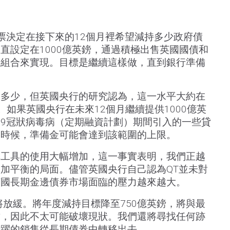
票決定在接下來的12個月裡希望減持多少政府債
直設定在1000億英鎊，通過積極出售英國國債和
的組合來實現。目標是繼續這樣做，直到銀行準備
是多少，但英國央行的研究認為，這一水平大約在
間。如果英國央行在未來12個月繼續提供1000億英
019冠狀病毒病（定期融資計劃）期間引入的一些貸
個時候，準備金可能會達到該範圍的上限。
購工具的使用大幅增加，這一事實表明，我們正越
加平衡的局面。儘管英國央行自己認為QT並未對
英國長期金邊債券市場面臨的壓力越來越大。
將放緩。將年度減持目標降至750億英鎊，將與最
致，因此不太可能破壞現狀。我們還將尋找任何跡
活躍的銷售從長期債券中轉移出去。