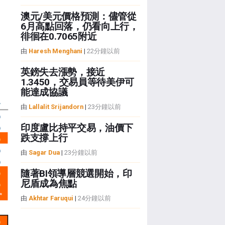
澳元/美元價格預測：儘管從
6月高點回落，仍看向上行，
徘徊在0.7065附近
由
Haresh Menghani
|
22分鐘以前
英鎊失去漲勢，接近
1.3450，交易員等待美伊可
能達成協議
由
Lallalit Srijandorn
|
23分鐘以前
印度盧比持平交易，油價下
跌支撐上行
由
Sagar Dua
|
23分鐘以前
隨著BI領導層競選開始，印
尼盾成為焦點
由
Akhtar Faruqui
|
24分鐘以前