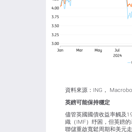
資料來源：ING， Macrobo
英鎊可能保持穩定
儘管英國國債收益率觸及1
織（IMF）纾困，但英鎊
聯儲重啟寬鬆周期和美元走