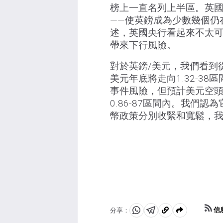
榜上一直名列上半區。英國
——使英鎊成為少數幾個仍
述，英國央行看起來不太可
帶來下行風險。
對於英鎊/美元，我們看到
美元年底將走向1.32-3
事件風險，但預計美元空
0.86-87區間內。我們
幣政策分別收緊和寬鬆，
信
分享：
分
分
複