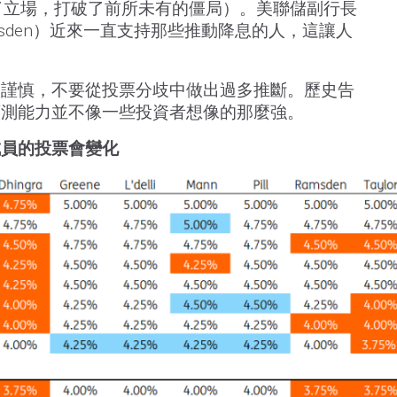
了立場，打破了前所未有的僵局）。美聯儲副行長
amsden）近來一直支持那些推動降息的人，這讓人
很謹慎，不要從投票分歧中做出過多推斷。歷史告
預測能力並不像一些投資者想像的那麼強。
成員的投票會變化