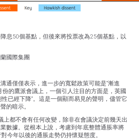
持降息50個基點，但後來將投票改為25個基點，以
荷蘭國際集團
溝通僅僅表示，進一步的寬鬆政策可能是"漸進
在8月份的鷹派會議上，一個引人注目的方面是，英國
制性已經下降"。這是一個顯而易見的聲明，儘管它
尾聲的暗示。
議上都不會有任何改變，除非在會議決定前幾天出
就業數據。從根本上說，考慮到年底整體通脹率將
央行對今年以後的通脹走勢仍持懷疑態度。