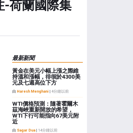
注-荷蘭國際集
最新新聞
黃金在美元小幅上漲之際維
持溫和漲幅，徘徊於4300美
元及七週高位下方
由
Haresh Menghani
|
4分鐘以前
WTI價格預測：隨著霍爾木
茲海峽重新開放的希望，
WTI下行可能指向67美元附
近
由
Sagar Dua
|
14分鐘以前