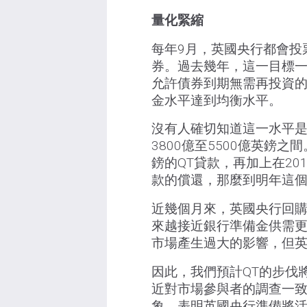
量化緊縮
每年9月，英國央行都會投
券。過去幾年，這一目標一
允許債券到期無需再投資
金水平達到均衡水平。
沒有人確切知道這一水平
3800億至5500億英鎊之
鎊的QT貸款，再加上在2
款的償還，那麼到明年這
近幾個月來，英國央行回
來越接近銀行準備金供需更
市場產生過大的影響，但
因此，我們預計QT的步伐
近對市場參與者的調查一
象，表明英國央行準備將