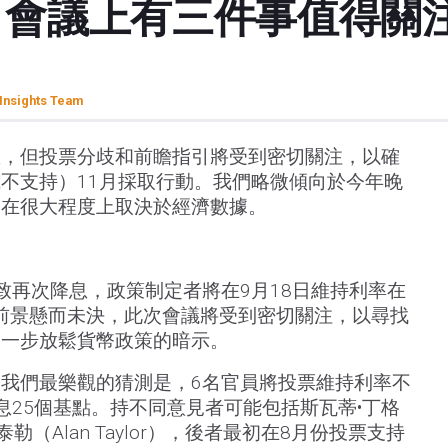
月會議上有三件事值得關
Insights Team
息，但投票分歧和前瞻指引將受到密切關注，以確
不支持）11月採取行動。我們略微傾向於今年晚
這在很大程度上取決於經濟數據。
致再次降息，政策制定者將在9月18日維持利率在
的前景懸而未決，此次會議將受到密切關注，以尋找
進一步放鬆貨幣政策的暗示。
我們最樂觀的猜測是，6名官員將投票維持利率不
息25個基點。持不同意見者可能包括斯瓦蒂•丁格
艾倫•泰勒（Alan Taylor），後者最初在8月份投票支持