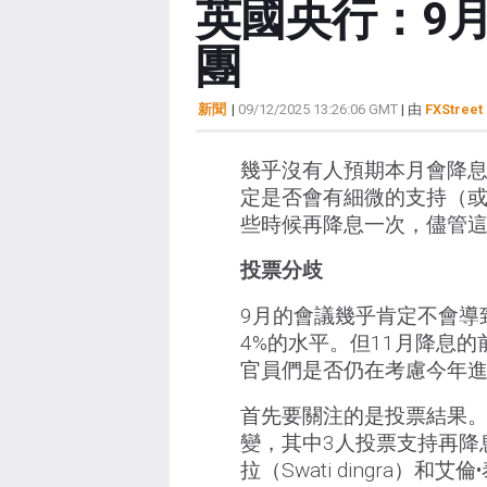
英國央行：9
團
新聞
|
09/12/2025 13:26:06 GMT
| 由
FXStreet 
幾乎沒有人預期本月會降
定是否會有細微的支持（或
些時候再降息一次，儘管
投票分歧
9月的會議幾乎肯定不會導
4%的水平。但11月降息
官員們是否仍在考慮今年
首先要關注的是投票結果。
變，其中3人投票支持再降
拉（Swati dingra）和