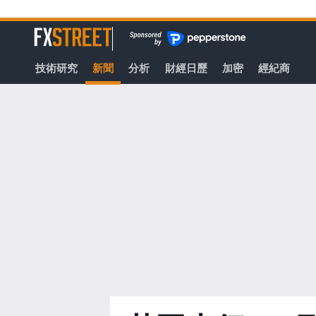
轉
至
FXStreet
主
要
技術研究
新聞
分析
財經日歷
加密
經紀商
內
容