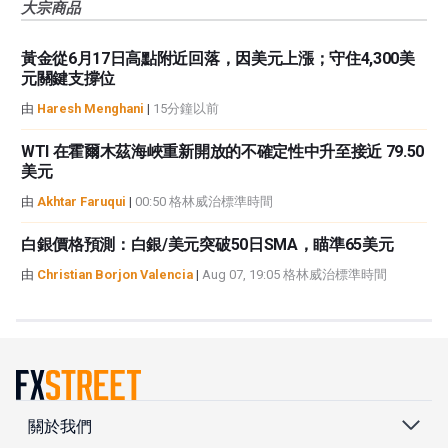
大宗商品
黃金從6月17日高點附近回落，因美元上漲；守住4,300美
元關鍵支撐位
由
Haresh Menghani
|
15分鐘以前
WTI 在霍爾木茲海峽重新開放的不確定性中升至接近 79.50
美元
由
Akhtar Faruqui
|
00:50 格林威治標準時間
白銀價格預測：白銀/美元突破50日SMA，瞄準65美元
由
Christian Borjon Valencia
|
Aug 07, 19:05 格林威治標準時間
關於我們