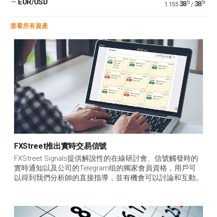
—
EUR/USD
5
5
38
38
1.155
/
查看所有資產
FXStreet推出實時交易信號
FXStreet Signals提供解說性的在線研討會、信號觸發時的
實時通知以及公司的Telegram组的獨家會員資格，用戶可
以得到我們分析師的直接指導，並有機會可以討論和互動。