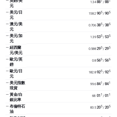
—
英鎊/美
1
1
88
88
1.34
/
元
—
美元/日
5
5
90
90
158.2
/
元
—
澳元/美
5
5
38
38
0.706
/
元
—
美元/加
5
5
53
53
1.39
/
元
—
紐西蘭
5
5
29
29
0.588
/
元/美元
—
歐元/英
6
6
56
56
0.8
/
鎊
—
歐元/日
5
5
92
92
182.8
/
元
—
美元指數
1
1
84
84
99.6
/
現貨
—
黃金/白
1
1
01
01
68.
/
銀比率
—
布倫特石
5
5
20
20
83.5
/
油