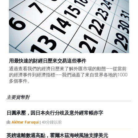
用最快速的財經日歷來交易這些事件
通過查看我們的經濟日歷來了解外匯市場的動態——從當前
的經濟事件到經濟指標——我們涵蓋了來自世界各地的1000
多個事件。
主要貨幣對
日圓承壓，因日本央行分歧及意外經常帳赤字
由
Akhtar Faruqui
|
43分鐘以前
英鎊遠離數週高點，霍爾木茲海峽風險支撐美元