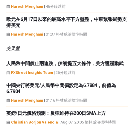
由
Haresh Menghani
|
46分鐘以前
歐元在6月17日以來的最高水平下方盤整，中東緊張局勢支
撐美元
由
Haresh Menghani
|
01:37 格林威治標準時間
交叉盤
人民幣中間價止兩連跌，伊朗提五大條件，美方暫緩動武
由
FXStreet Insights Team
|
26分鐘以前
中國央行將美元/人民幣中間價設定為6.7884，前值為
6.7904
由
Haresh Menghani
|
01:16 格林威治標準時間
英鎊/日元價格預測：反彈維持在200日SMA上方
由
Christian Borjon Valencia
|
Aug 07, 20:05 格林威治標準時間