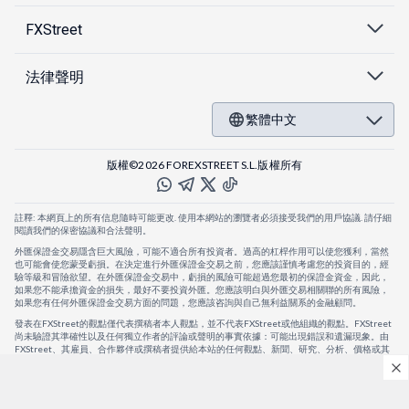
FXStreet
法律聲明
繁體中文
版權©2026 FOREXSTREET S.L.版權所有
註釋: 本網頁上的所有信息隨時可能更改. 使用本網站的瀏覽者必須接受我們的用戶協議. 請仔細
閱讀我們的保密協議和合法聲明。
外匯保證金交易隱含巨大風險，可能不適合所有投資者。過高的杠桿作用可以使您獲利，當然
也可能會使您蒙受虧損。在決定進行外匯保證金交易之前，您應該謹慎考慮您的投資目的，經
驗等級和冒險欲望。在外匯保證金交易中，虧損的風險可能超過您最初的保證金資金，因此，
如果您不能承擔資金的損失，最好不要投資外匯。您應該明白與外匯交易相關聯的所有風險，
如果您有任何外匯保證金交易方面的問題，您應該咨詢與自己無利益關系的金融顧問。
發表在FXStreet的觀點僅代表撰稿者本人觀點，並不代表FXStreet或他組織的觀點。FXStreet
尚未驗證其準確性以及任何獨立作者的評論或聲明的事實依據：可能出現錯誤和遺漏現象。由
FXStreet、其雇員、合作夥伴或撰稿者提供給本站的任何觀點、新聞、研究、分析、價格或其
他信息，僅作為壹般的市場評論，並不構成投資建議。FXStreet將不會承擔任何損失或損害的
賠償責任，包括但不限於因直接或間接使用或依賴這些信息而可能產生的任何利潤損失。