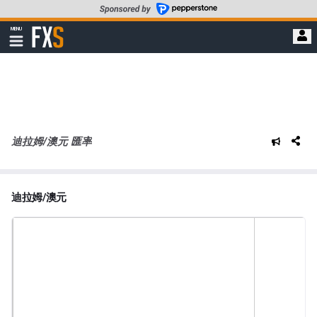
轉
至
FXStreet
MENU
主
顯
示
要
導
內
航
容
迪拉姆/澳元 匯率
迪拉姆/澳元