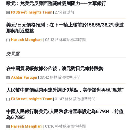
歐元：兌美元反彈面臨關鍵雲層阻力——大華銀行
由
FXStreet Insights Team
|
27分鐘以前
美元/日元價格預測：在下一輪上漲前於158.55/38.2%斐波
那契附近盤整
由
Haresh Menghani
|
05:12 格林威治標準時間
交叉盤
在中國貿易帳數據公佈後，澳元對日元維持跌勢
由
Akhtar Faruqui
|
03:42 格林威治標準時間
人民幣中間價結束兩連升調貶9基點，美伊談判再現“溫差”
由
FXStreet Insights Team
|
01:47 格林威治標準時間
中國人民銀行將美元/人民幣參考匯率設定為6.7904，前值
為6.7895
由
Haresh Menghani
|
01:16 格林威治標準時間