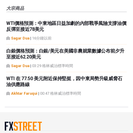
大宗商品
WTI價格預測：中東地區日益加劇的內部戰爭風險支撐油價
反彈至接近78美元
由
Sagar Dua
|
16分鐘以前
白銀價格預測：白銀/美元在美國非農就業數據公布前夕升
至接近62.20美元
由
Sagar Dua
|
03:29 格林威治標準時間
WTI 在 77.50 美元附近保持堅挺，因中東局勢升級威脅石
油供應路線
由
Akhtar Faruqui
|
00:47 格林威治標準時間