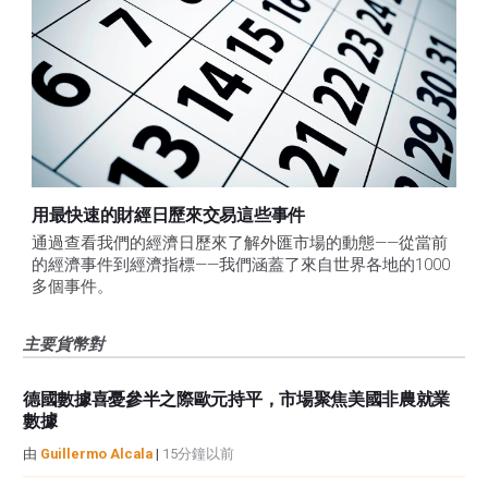
用最快速的財經日歷來交易這些事件
通過查看我們的經濟日歷來了解外匯市場的動態——從當前
的經濟事件到經濟指標——我們涵蓋了來自世界各地的1000
多個事件。
主要貨幣對
德國數據喜憂參半之際歐元持平，市場聚焦美國非農就業
數據
由
Guillermo Alcala
|
15分鐘以前