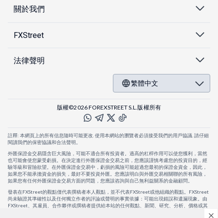
關於我們
FXStreet
法律聲明
繁體中文
版權©2026 FOREXSTREET S.L.版權所有
註釋: 本網頁上的所有信息隨時可能更改. 使用本網站的瀏覽者必須接受我們的用戶協議. 請仔細
閱讀我們的保密協議和合法聲明。
外匯保證金交易隱含巨大風險，可能不適合所有投資者。過高的杠桿作用可以使您獲利，當然
也可能會使您蒙受虧損。在決定進行外匯保證金交易之前，您應該謹慎考慮您的投資目的，經
驗等級和冒險欲望。在外匯保證金交易中，虧損的風險可能超過您最初的保證金資金，因此，
如果您不能承擔資金的損失，最好不要投資外匯。您應該明白與外匯交易相關聯的所有風險，
如果您有任何外匯保證金交易方面的問題，您應該咨詢與自己無利益關系的金融顧問。
發表在FXStreet的觀點僅代表撰稿者本人觀點，並不代表FXStreet或他組織的觀點。FXStreet
尚未驗證其準確性以及任何獨立作者的評論或聲明的事實依據：可能出現錯誤和遺漏現象。由
FXStreet、其雇員、合作夥伴或撰稿者提供給本站的任何觀點、新聞、研究、分析、價格或其
他信息，僅作為壹般的市場評論，並不構成投資建議。FXStreet將不會承擔任何損失或損害的