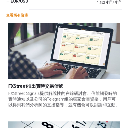
—
EUR/USD
5
5
41
41
1.152
/
查看所有資產
FXStreet推出實時交易信號
FXStreet Signals提供解說性的在線研討會、信號觸發時的
實時通知以及公司的Telegram组的獨家會員資格，用戶可
以得到我們分析師的直接指導，並有機會可以討論和互動。