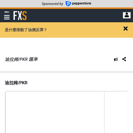
轉
至
FXStreet
MENU
主
顯
示
要
導
內
是什麼推動了油價反彈？
航
Clos
容
alert
迪拉姆/PKR 匯率
迪拉姆/PKR