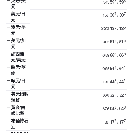
—
英鎊/美
5
5
59
59
1.345
/
元
—
美元/日
7
7
30
30
158.
/
元
—
澳元/美
5
5
18
18
0.703
/
元
—
美元/加
5
5
51
51
1.402
/
元
—
紐西蘭
8
8
66
66
0.58
/
元/美元
—
歐元/英
4
4
64
64
0.85
/
鎊
—
歐元/日
2
2
44
44
182.
/
元
—
美元指數
5
5
32
32
99.9
/
現貨
—
黃金/白
8
8
04
04
67.6
/
銀比率
—
布倫特石
7
7
17
17
82.
/
油