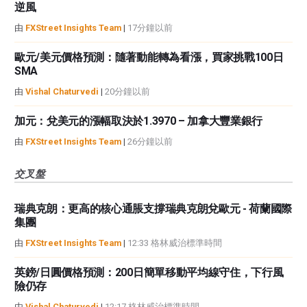
逆風
由
FXStreet Insights Team
|
17分鐘以前
歐元/美元價格預測：隨著動能轉為看漲，買家挑戰100日
SMA
由
Vishal Chaturvedi
|
20分鐘以前
加元：兌美元的漲幅取決於1.3970 – 加拿大豐業銀行
由
FXStreet Insights Team
|
26分鐘以前
交叉盤
瑞典克朗：更高的核心通脹支撐瑞典克朗兌歐元 - 荷蘭國際
集團
由
FXStreet Insights Team
|
12:33 格林威治標準時間
英鎊/日圓價格預測：200日簡單移動平均線守住，下行風
險仍存
由
Vishal Chaturvedi
|
12:17 格林威治標準時間