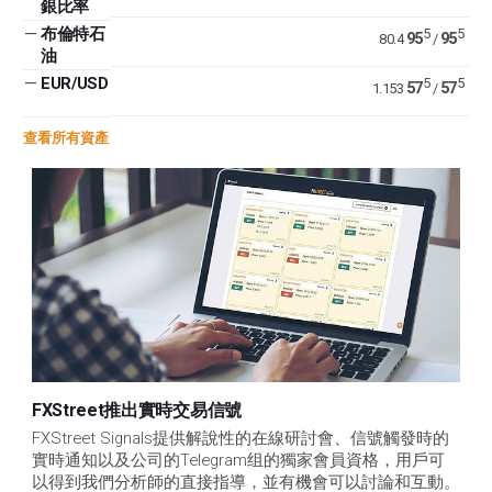
銀比率
—
布倫特石
5
5
95
95
80.4
/
油
—
EUR/USD
5
5
57
57
1.153
/
查看所有資產
FXStreet推出實時交易信號
FXStreet Signals提供解說性的在線研討會、信號觸發時的
實時通知以及公司的Telegram组的獨家會員資格，用戶可
以得到我們分析師的直接指導，並有機會可以討論和互動。