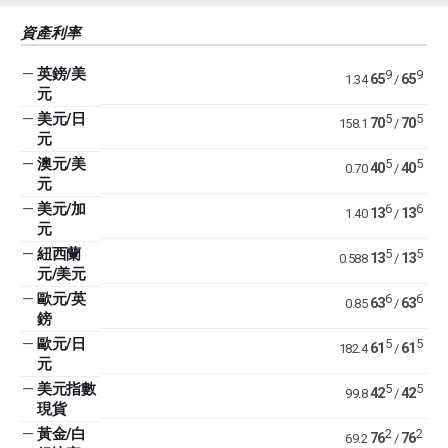
資產利率
—
英鎊/美
9
9
65
65
1.34
/
元
—
美元/日
5
5
70
70
158.1
/
元
—
澳元/美
5
5
40
40
0.70
/
元
—
美元/加
6
6
13
13
1.40
/
元
—
紐西蘭
5
5
13
13
0.588
/
元/美元
—
歐元/英
6
6
63
63
0.85
/
鎊
—
歐元/日
5
5
61
61
182.4
/
元
—
美元指數
5
5
42
42
99.8
/
現貨
—
黃金/白
2
2
76
76
69.2
/