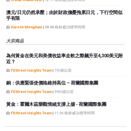
澳元/日元仍然承壓；由於財政擔憂拖累日元，下行空間似
乎有限
由
Haresh Menghani
|
08:48 格林威治標準時間
大宗商品
為何黃金在美元和美債收益率走軟之際飆升至4,300美元附
近？
由
FXStreet Insights Team
|
7分鐘以前
銅：供應緊張使價格維持高位 – 荷蘭國際集團
由
FXStreet Insights Team
|
39分鐘以前
黃金：霍爾木茲樂觀情緒支撐上揚 - 荷蘭國際集團
由
FXStreet Insights Team
|
11:36 格林威治標準時間