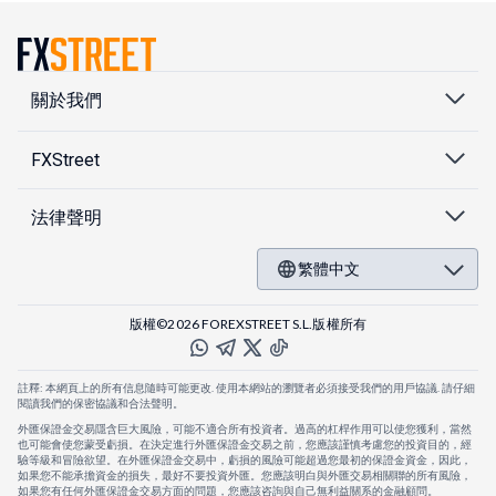
關於我們
FXStreet
法律聲明
繁體中文
版權©2026 FOREXSTREET S.L.版權所有
註釋: 本網頁上的所有信息隨時可能更改. 使用本網站的瀏覽者必須接受我們的用戶協議. 請仔細
閱讀我們的保密協議和合法聲明。
外匯保證金交易隱含巨大風險，可能不適合所有投資者。過高的杠桿作用可以使您獲利，當然
也可能會使您蒙受虧損。在決定進行外匯保證金交易之前，您應該謹慎考慮您的投資目的，經
驗等級和冒險欲望。在外匯保證金交易中，虧損的風險可能超過您最初的保證金資金，因此，
如果您不能承擔資金的損失，最好不要投資外匯。您應該明白與外匯交易相關聯的所有風險，
如果您有任何外匯保證金交易方面的問題，您應該咨詢與自己無利益關系的金融顧問。