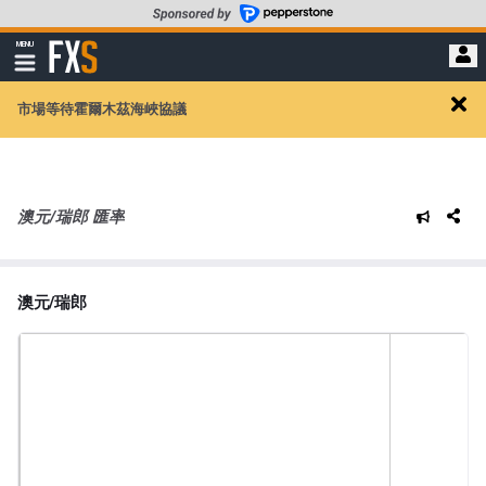
轉
至
FXStreet
MENU
主
顯
示
要
導
內
市場等待霍爾木茲海峽協議
航
Clos
容
alert
澳元/瑞郎 匯率
澳元/瑞郎