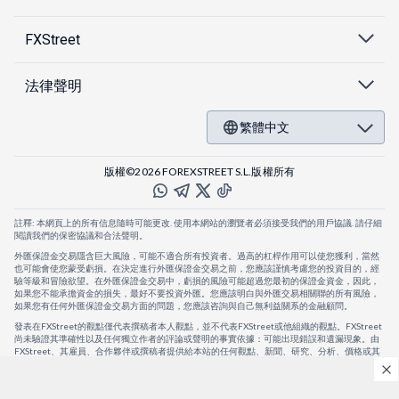
FXStreet
法律聲明
繁體中文
版權©2026 FOREXSTREET S.L.版權所有
註釋: 本網頁上的所有信息隨時可能更改. 使用本網站的瀏覽者必須接受我們的用戶協議. 請仔細
閱讀我們的保密協議和合法聲明。
外匯保證金交易隱含巨大風險，可能不適合所有投資者。過高的杠桿作用可以使您獲利，當然
也可能會使您蒙受虧損。在決定進行外匯保證金交易之前，您應該謹慎考慮您的投資目的，經
驗等級和冒險欲望。在外匯保證金交易中，虧損的風險可能超過您最初的保證金資金，因此，
如果您不能承擔資金的損失，最好不要投資外匯。您應該明白與外匯交易相關聯的所有風險，
如果您有任何外匯保證金交易方面的問題，您應該咨詢與自己無利益關系的金融顧問。
發表在FXStreet的觀點僅代表撰稿者本人觀點，並不代表FXStreet或他組織的觀點。FXStreet
尚未驗證其準確性以及任何獨立作者的評論或聲明的事實依據：可能出現錯誤和遺漏現象。由
FXStreet、其雇員、合作夥伴或撰稿者提供給本站的任何觀點、新聞、研究、分析、價格或其
他信息，僅作為壹般的市場評論，並不構成投資建議。FXStreet將不會承擔任何損失或損害的
賠償責任，包括但不限於因直接或間接使用或依賴這些信息而可能產生的任何利潤損失。