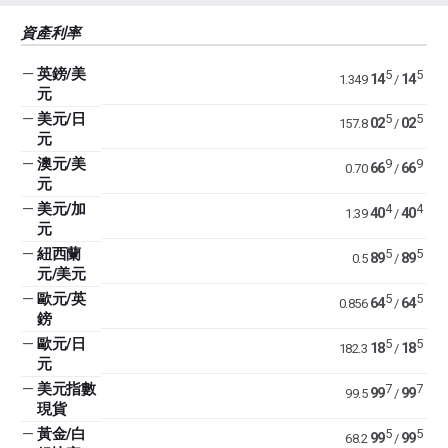
資產利率
—
英鎊/美
5
5
14
14
1.349
/
元
—
美元/日
5
5
02
02
157.8
/
元
—
澳元/美
9
9
66
66
0.70
/
元
—
美元/加
4
4
40
40
1.39
/
元
—
紐西蘭
5
5
89
89
0.5
/
元/美元
—
歐元/英
5
5
64
64
0.856
/
鎊
—
歐元/日
5
5
18
18
182.3
/
元
—
美元指數
7
7
99
99
99.5
/
現貨
—
黃金/白
5
5
99
99
68.2
/