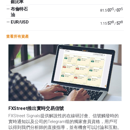
銀比率
—
布倫特石
5
5
07
07
81.5
/
油
—
EUR/USD
8
8
57
57
1.15
/
查看所有資產
FXStreet推出實時交易信號
FXStreet Signals提供解說性的在線研討會、信號觸發時的
實時通知以及公司的Telegram组的獨家會員資格，用戶可
以得到我們分析師的直接指導，並有機會可以討論和互動。