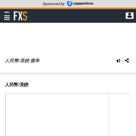
轉
至
FXStreet
MENU
主
顯
示
要
導
內
航
容
人民幣/英鎊 匯率
人民幣/英鎊