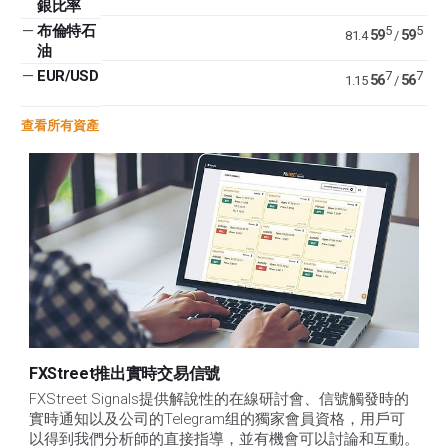
銀比率
—
布倫特石
5
5
59
59
81.4
/
油
—
EUR/USD
7
7
56
56
1.15
/
查看所有資產
FXStreet推出實時交易信號
FXStreet Signals提供解說性的在線研討會、信號觸發時的
實時通知以及公司的Telegram组的獨家會員資格，用戶可
以得到我們分析師的直接指導，並有機會可以討論和互動。