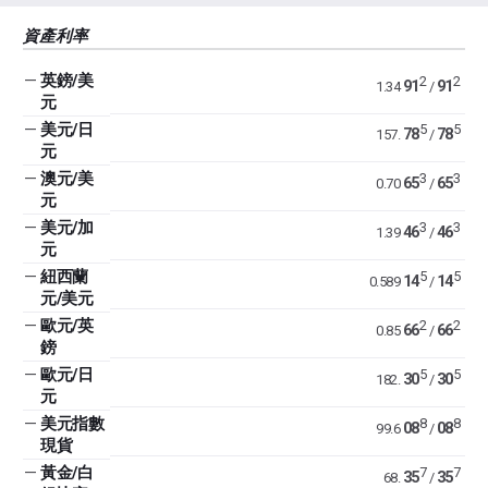
資產利率
—
英鎊/美
2
2
91
91
1.34
/
元
—
美元/日
5
5
78
78
157.
/
元
—
澳元/美
3
3
65
65
0.70
/
元
—
美元/加
3
3
46
46
1.39
/
元
—
紐西蘭
5
5
14
14
0.589
/
元/美元
—
歐元/英
2
2
66
66
0.85
/
鎊
—
歐元/日
5
5
30
30
182.
/
元
—
美元指數
8
8
08
08
99.6
/
現貨
—
黃金/白
7
7
35
35
68.
/