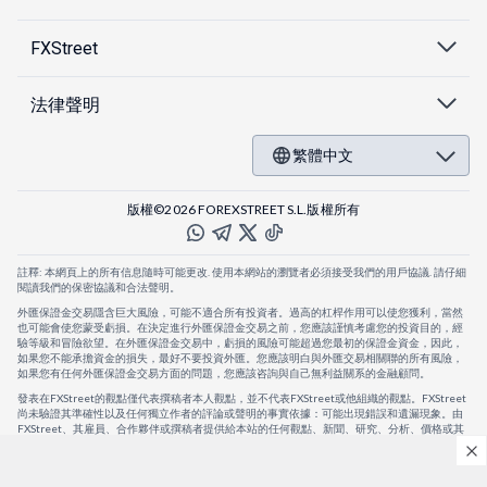
FXStreet
法律聲明
繁體中文
版權©2026 FOREXSTREET S.L.版權所有
註釋: 本網頁上的所有信息隨時可能更改. 使用本網站的瀏覽者必須接受我們的用戶協議. 請仔細
閱讀我們的保密協議和合法聲明。
外匯保證金交易隱含巨大風險，可能不適合所有投資者。過高的杠桿作用可以使您獲利，當然
也可能會使您蒙受虧損。在決定進行外匯保證金交易之前，您應該謹慎考慮您的投資目的，經
驗等級和冒險欲望。在外匯保證金交易中，虧損的風險可能超過您最初的保證金資金，因此，
如果您不能承擔資金的損失，最好不要投資外匯。您應該明白與外匯交易相關聯的所有風險，
如果您有任何外匯保證金交易方面的問題，您應該咨詢與自己無利益關系的金融顧問。
發表在FXStreet的觀點僅代表撰稿者本人觀點，並不代表FXStreet或他組織的觀點。FXStreet
尚未驗證其準確性以及任何獨立作者的評論或聲明的事實依據：可能出現錯誤和遺漏現象。由
FXStreet、其雇員、合作夥伴或撰稿者提供給本站的任何觀點、新聞、研究、分析、價格或其
他信息，僅作為壹般的市場評論，並不構成投資建議。FXStreet將不會承擔任何損失或損害的
賠償責任，包括但不限於因直接或間接使用或依賴這些信息而可能產生的任何利潤損失。