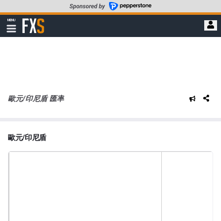
轉
至
FXStreet
MENU
主
顯
示
要
導
內
航
容
歐元/印尼盾 匯率
歐元/印尼盾