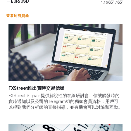
—
EUR/USD
1
1
65
65
1.15
/
查看所有資產
FXStreet推出實時交易信號
FXStreet Signals提供解說性的在線研討會、信號觸發時的
實時通知以及公司的Telegram组的獨家會員資格，用戶可
以得到我們分析師的直接指導，並有機會可以討論和互動。