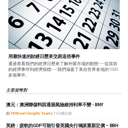
用最快速的財經日歷來交易這些事件
通過查看我們的經濟日歷來了解外匯市場的動態——從當前
的經濟事件到經濟指標——我們涵蓋了來自世界各地的1000
多個事件。
主要貨幣對
澳元：澳洲聯儲料因通脹風險維持利率不變 - BNY
由
FXStreet Insights Team
|
11分鐘以前
英鎊：疲軟的GDP可能引發英國央行鴿派重新定價 – BBH