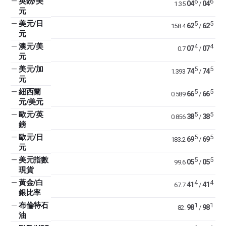
—
英鎊/美
6
6
04
04
1.35
/
元
—
美元/日
5
5
62
62
158.4
/
元
—
澳元/美
4
4
07
07
0.7
/
元
—
美元/加
5
5
74
74
1.393
/
元
—
紐西蘭
5
5
66
66
0.589
/
元/美元
—
歐元/英
5
5
38
38
0.856
/
鎊
—
歐元/日
5
5
69
69
183.2
/
元
—
美元指數
5
5
05
05
99.6
/
現貨
—
黃金/白
4
4
41
41
67.7
/
銀比率
—
布倫特石
1
1
98
98
82.
/
油