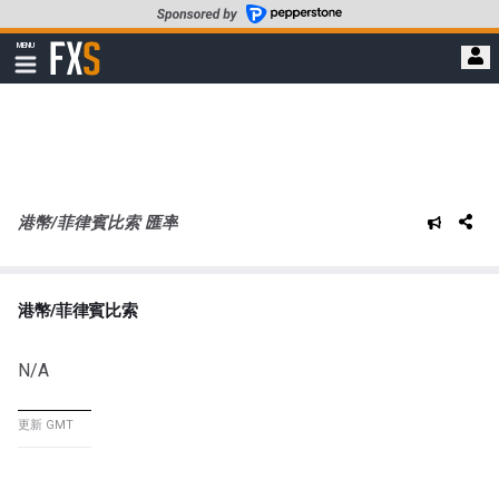
轉
至
FXStreet
MENU
主
顯
示
要
導
內
航
容
港幣/菲律賓比索 匯率
港幣/菲律賓比索
N/A
更新 GMT