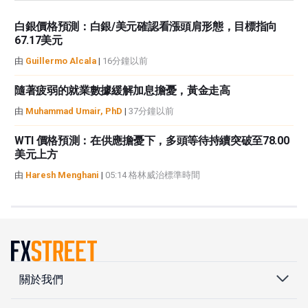
白銀價格預測：白銀/美元確認看漲頭肩形態，目標指向
67.17美元
由
Guillermo Alcala
|
16分鐘以前
隨著疲弱的就業數據緩解加息擔憂，黃金走高
由
Muhammad Umair, PhD
|
37分鐘以前
WTI 價格預測：在供應擔憂下，多頭等待持續突破至78.00
美元上方
由
Haresh Menghani
|
05:14 格林威治標準時間
關於我們