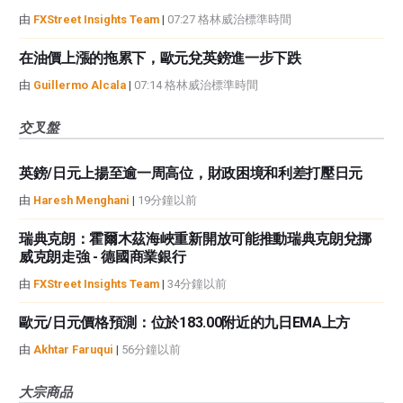
由
FXStreet Insights Team
|
07:27 格林威治標準時間
在油價上漲的拖累下，歐元兌英鎊進一步下跌
由
Guillermo Alcala
|
07:14 格林威治標準時間
交叉盤
英鎊/日元上揚至逾一周高位，財政困境和利差打壓日元
由
Haresh Menghani
|
19分鐘以前
瑞典克朗：霍爾木茲海峽重新開放可能推動瑞典克朗兌挪
威克朗走強 - 德國商業銀行
由
FXStreet Insights Team
|
34分鐘以前
歐元/日元價格預測：位於183.00附近的九日EMA上方
由
Akhtar Faruqui
|
56分鐘以前
大宗商品