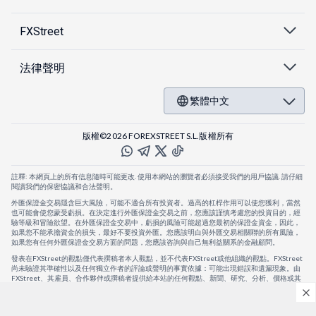
FXStreet
法律聲明
繁體中文
版權©2026 FOREXSTREET S.L.版權所有
註釋: 本網頁上的所有信息隨時可能更改. 使用本網站的瀏覽者必須接受我們的用戶協議. 請仔細
閱讀我們的保密協議和合法聲明。
外匯保證金交易隱含巨大風險，可能不適合所有投資者。過高的杠桿作用可以使您獲利，當然
也可能會使您蒙受虧損。在決定進行外匯保證金交易之前，您應該謹慎考慮您的投資目的，經
驗等級和冒險欲望。在外匯保證金交易中，虧損的風險可能超過您最初的保證金資金，因此，
如果您不能承擔資金的損失，最好不要投資外匯。您應該明白與外匯交易相關聯的所有風險，
如果您有任何外匯保證金交易方面的問題，您應該咨詢與自己無利益關系的金融顧問。
發表在FXStreet的觀點僅代表撰稿者本人觀點，並不代表FXStreet或他組織的觀點。FXStreet
尚未驗證其準確性以及任何獨立作者的評論或聲明的事實依據：可能出現錯誤和遺漏現象。由
FXStreet、其雇員、合作夥伴或撰稿者提供給本站的任何觀點、新聞、研究、分析、價格或其
他信息，僅作為壹般的市場評論，並不構成投資建議。FXStreet將不會承擔任何損失或損害的
賠償責任，包括但不限於因直接或間接使用或依賴這些信息而可能產生的任何利潤損失。