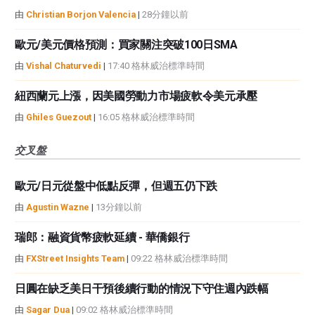
由
Christian Borjon Valencia
|
28分鐘以前
歐元/美元價格預測：買家關注突破100日SMA
由
Vishal Chaturvedi
|
17:40 格林威治標準時間
紐西蘭元上漲，因美國勞動力市場疲軟令美元承壓
由
Ghiles Guezout
|
16:05 格林威治標準時間
交叉盤
歐元/日元從盤中低點反彈，但週五仍下跌
由
Agustin Wazne
|
13分鐘以前
瑞郎：融資貨幣疲軟延續 - 華僑銀行
由
FXStreet Insights Team
|
09:22 格林威治標準時間
日圓在缺乏美日干預後續行動的情況下守住週內跌幅
由
Sagar Dua
|
09:02 格林威治標準時間