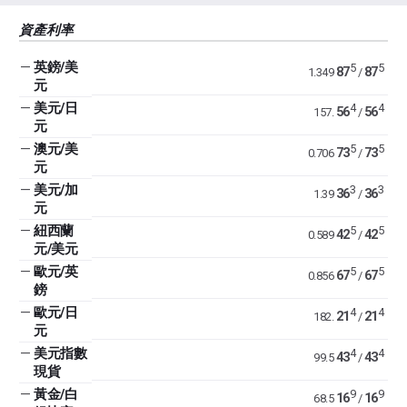
資產利率
—
英鎊/美
5
5
87
87
1.349
/
元
—
美元/日
4
4
56
56
157.
/
元
—
澳元/美
5
5
73
73
0.706
/
元
—
美元/加
3
3
36
36
1.39
/
元
—
紐西蘭
5
5
42
42
0.589
/
元/美元
—
歐元/英
5
5
67
67
0.856
/
鎊
—
歐元/日
4
4
21
21
182.
/
元
—
美元指數
4
4
43
43
99.5
/
現貨
—
黃金/白
9
9
16
16
68.5
/