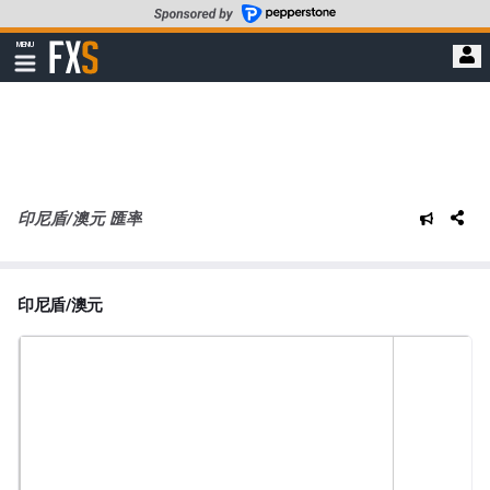
轉
至
FXStreet
MENU
主
顯
示
要
導
內
航
容
印尼盾/澳元 匯率
印尼盾/澳元