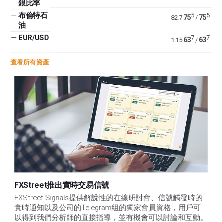
銀比率
—
布倫特石
5
5
75
75
82.7
/
油
—
EUR/USD
7
7
63
63
1.15
/
查看所有資產
FXStreet推出實時交易信號
FXStreet Signals提供解說性的在線研討會、信號觸發時的
實時通知以及公司的Telegram组的獨家會員資格，用戶可
以得到我們分析師的直接指導，並有機會可以討論和互動。