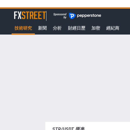
轉
至
FXStreet
主
要
技術研究
新聞
分析
財經日歷
加密
經紀商
內
容
STR/USDT 匯率