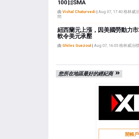
100日SMA
由
Vishal Chaturvedi
|
Aug 07, 17:40 格林
間
紐西蘭元上漲，因美國勞動力市
軟令美元承壓
由
Ghiles Guezout
|
Aug 07, 16:05 格林威
您所在地區最好的經紀商
開帳