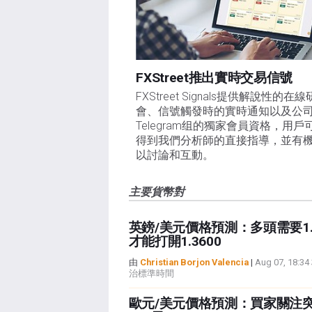
FXStreet推出實時交易信號
FXStreet Signals提供解說性的在
會、信號觸發時的實時通知以及公
Telegram组的獨家會員資格，用戶
得到我們分析師的直接指導，並有
以討論和互動。
主要貨幣對
英鎊/美元價格預測：多頭需要1.3
才能打開1.3600
由
Christian Borjon Valencia
|
Aug 07, 18:
治標準時間
歐元/美元價格預測：買家關注