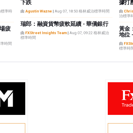
下跌
據打
威治標準時
由
Agustin Wazne
|
Aug 07, 18:50 格林威治標準時間
由
Chris
治標準
瑞郎：融資貨幣疲軟延續 - 華僑銀行
場疲
黃金
由
FXStreet Insights Team
|
Aug 07, 09:22 格林威治
地位 
標準時間
治標準時間
由
FXSt
標準時
戶