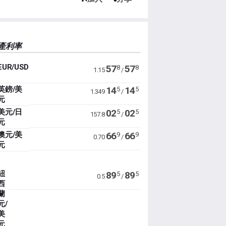
產利率
EUR/USD
57
57
8
8
1.15
/
英鎊/美
14
14
5
5
1.349
/
元
美元/日
02
02
5
5
157.8
/
元
澳元/美
66
66
9
9
0.70
/
元
紐
89
89
5
5
0.5
/
西
蘭
元/
美
元