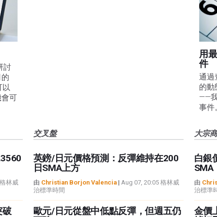
用
件
線研討
通過
司的
的動
可以
——
機會可
事件
交叉盤
大宗
560
英鎊/日元價格預測：反彈維持在200
白銀
日SMA上方
SMA
34 格林威
由
Christian Borjon Valencia
|
Aug 07, 20:05 格林威
由
Chris
治標準時間
治標準
突破
歐元/日元從盤中低點反彈，但週五仍
金價