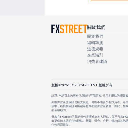
關於我們
關於我們
編輯準測
道德規範
企業識別
消費者建議
版權©2026 FOREXSTREET S.L.版權所有
註釋: 本網頁上的所有信息隨時可能更改. 使用本網站的瀏覽
外匯保證金交易隱含巨大風險，可能不適合所有投資者。過
易中，虧損的風險可能超過您最初的保證金資金，因此，如
的金融顧問。
發表在FXStreet的觀點僅代表撰稿者本人觀點，並不代表FX
者提供給本站的任何觀點、新聞、研究、分析、價格或其他信
任何利潤損失。