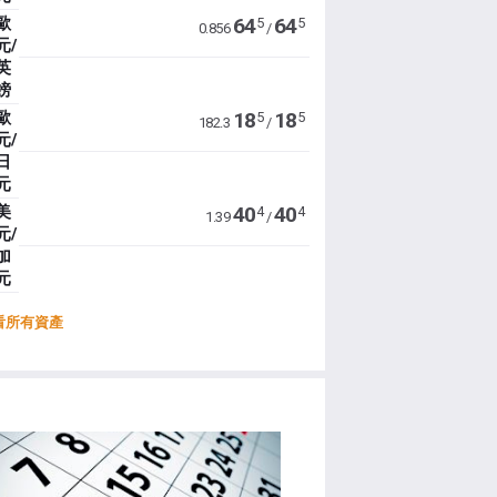
歐
64
64
5
5
0.856
/
元/
英
鎊
歐
18
18
5
5
182.3
/
元/
日
元
美
40
40
4
4
1.39
/
元/
加
元
看所有資產