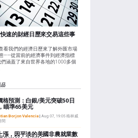
最快速的財經日歷來交易這些事
查看我們的經濟日歷來了解外匯市場
態——從當前的經濟事件到經濟指標
我們涵蓋了來自世界各地的1000多個
。
商品
價格預測：白銀/美元突破50日
，瞄準65美元
tian Borjon Valencia
|
Aug 07, 19:05 格林威
時間
上漲，因平淡的美國非農就業數