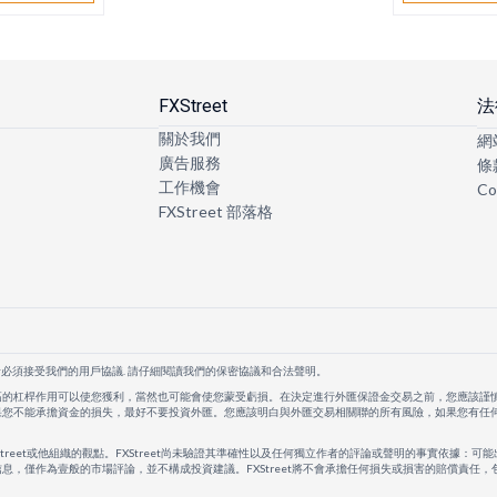
FXStreet
法
關於我們
網
廣告服務
條
工作機會
Co
FXStreet 部落格
者必須接受我們的用戶協議. 請仔細閱讀我們的保密協議和合法聲明。
高的杠桿作用可以使您獲利，當然也可能會使您蒙受虧損。在決定進行外匯保證金交易之前，您應該謹
果您不能承擔資金的損失，最好不要投資外匯。您應該明白與外匯交易相關聯的所有風險，如果您有任
Street或他組織的觀點。FXStreet尚未驗證其準確性以及任何獨立作者的評論或聲明的事實依據：可能
息，僅作為壹般的市場評論，並不構成投資建議。FXStreet將不會承擔任何損失或損害的賠償責任