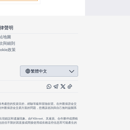
律聲明
站地圖
款與細則
okie政策
繁體中文
慎考慮您的投資目的，經驗等級和冒險欲望。在外匯保證金交
何外匯保證金交易方面的問題，您應該咨詢與自己無利益關系
出現錯誤和遺漏現象。由FXStreet、其雇員、合作夥伴或撰稿
，包括但不限於因直接或間接使用或依賴這些信息而可能產生的