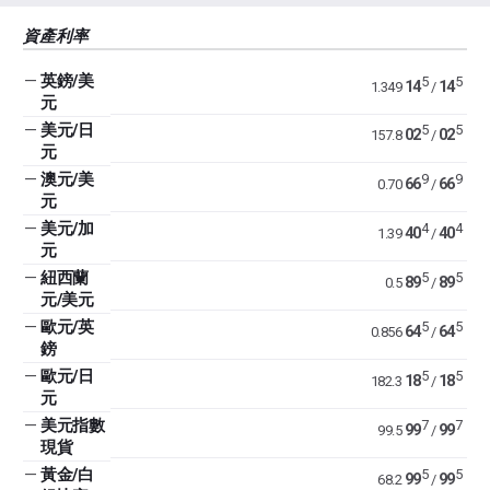
資產利率
—
英鎊/美
5
5
14
14
1.349
/
元
—
美元/日
5
5
02
02
157.8
/
元
—
澳元/美
9
9
66
66
0.70
/
元
—
美元/加
4
4
40
40
1.39
/
元
—
紐西蘭
5
5
89
89
0.5
/
元/美元
—
歐元/英
5
5
64
64
0.856
/
鎊
—
歐元/日
5
5
18
18
182.3
/
元
—
美元指數
7
7
99
99
99.5
/
現貨
—
黃金/白
5
5
99
99
68.2
/