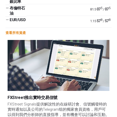
銀比率
—
布倫特石
5
5
07
07
81.5
/
油
—
EUR/USD
8
8
57
57
1.15
/
查看所有資產
FXStreet推出實時交易信號
FXStreet Signals提供解說性的在線研討會、信號觸發時的
實時通知以及公司的Telegram组的獨家會員資格，用戶可
以得到我們分析師的直接指導，並有機會可以討論和互動。