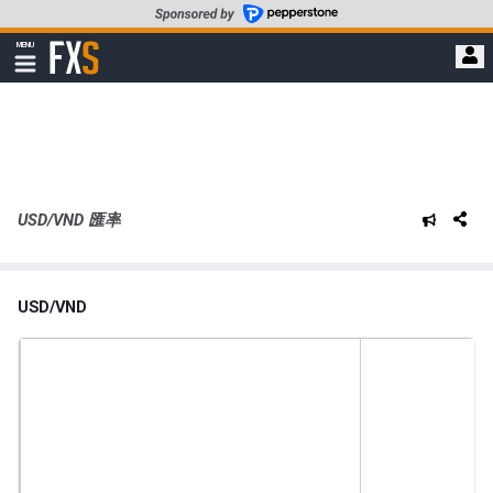
轉
至
FXStreet
MENU
主
顯
示
要
導
內
航
容
USD/VND 匯率
USD/VND