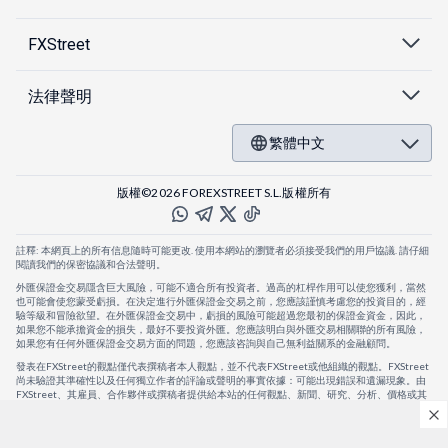
FXStreet
法律聲明
繁體中文
版權©2026 FOREXSTREET S.L.版權所有
註釋: 本網頁上的所有信息隨時可能更改. 使用本網站的瀏覽者必須接受我們的用戶協議. 請仔細
閱讀我們的保密協議和合法聲明。
外匯保證金交易隱含巨大風險，可能不適合所有投資者。過高的杠桿作用可以使您獲利，當然
也可能會使您蒙受虧損。在決定進行外匯保證金交易之前，您應該謹慎考慮您的投資目的，經
驗等級和冒險欲望。在外匯保證金交易中，虧損的風險可能超過您最初的保證金資金，因此，
如果您不能承擔資金的損失，最好不要投資外匯。您應該明白與外匯交易相關聯的所有風險，
如果您有任何外匯保證金交易方面的問題，您應該咨詢與自己無利益關系的金融顧問。
發表在FXStreet的觀點僅代表撰稿者本人觀點，並不代表FXStreet或他組織的觀點。FXStreet
尚未驗證其準確性以及任何獨立作者的評論或聲明的事實依據：可能出現錯誤和遺漏現象。由
FXStreet、其雇員、合作夥伴或撰稿者提供給本站的任何觀點、新聞、研究、分析、價格或其
他信息，僅作為壹般的市場評論，並不構成投資建議。FXStreet將不會承擔任何損失或損害的
賠償責任，包括但不限於因直接或間接使用或依賴這些信息而可能產生的任何利潤損失。