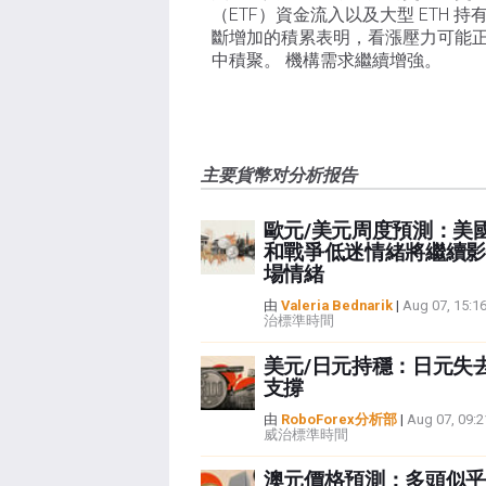
（ETF）資金流入以及大型 ETH 持
斷增加的積累表明，看漲壓力可能
中積聚。 機構需求繼續增強。
主要貨幣对分析报告
歐元/美元周度預測：美
和戰爭低迷情緒將繼續影
場情緒
由
Valeria Bednarik
|
Aug 07, 15
治標準時間
美元/日元持穩：日元失
支撐
由
RoboForex分析部
|
Aug 07, 09
威治標準時間
澳元價格預測：多頭似乎