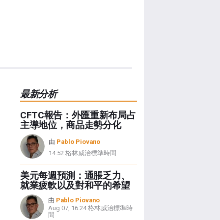
最新分析
CFTC報告：外匯重新布局占
主導地位，商品走勢分化
由
Pablo Piovano
14:52 格林威治標準時間
美元每週預測：通脹乏力、
就業疲軟以及對和平的希望
由
Pablo Piovano
Aug 07, 16:24 格林威治標準時
間