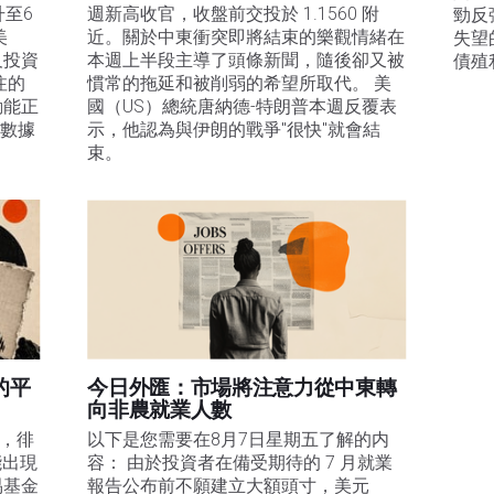
升至6
週新高收官，收盤前交投於 1.1560 附
勁反
美
近。關於中東衝突即將結束的樂觀情緒在
失望
及投資
本週上半段主導了頭條新聞，隨後卻又被
債殖
注的
慣常的拖延和被削弱的希望所取代。 美
動能正
國（US）總統唐納德-特朗普本週反覆表
膨數據
示，他認為與伊朗的戰爭"很快"就會結
束。
的平
今日外匯：市場將注意力從中東轉
向非農就業人數
易，徘
以下是您需要在8月7日星期五了解的内
能出現
容： 由於投資者在備受期待的 7 月就業
易基金
報告公布前不願建立大額頭寸，美元