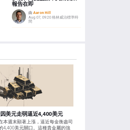
報告在即
由
Aaron Hill
Aug 07, 09:20 格林威治標準時
間
因美元走弱逼近4,400美元
在本週末顯著上漲，逼近每金衡盎司
的4,400美元關口。這種貴金屬的強