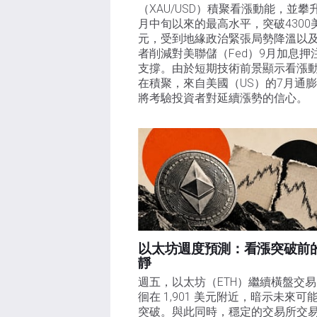
（XAU/USD）積聚看漲動能，並攀
月中旬以來的最高水平，突破4300
元，受到地緣政治緊張局勢降溫以
者削減對美聯儲（Fed）9月加息押
支撐。由於短期技術前景顯示看漲
在積聚，來自美國（US）的7月通
將考驗投資者對延續漲勢的信心。 
以太坊週度預測：看漲突破前
靜
週五，以太坊（ETH）繼續橫盤交
徊在 1,901 美元附近，暗示未來可
突破。與此同時，穩定的交易所交