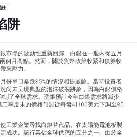
關註
陷阱
白銀市場的波動性重新回歸。白銀在一週內從五月
至兩個月高點。然而，關於貨幣政策收緊和債券收
格帶來壓力。
月份單日暴跌35%的情況相提並論。當時投資者
情況尚未呈現典型的泡沫破裂跡象，因為白銀價格
這抑制了全球需求。瑞銀預計今年白銀需求將減少
第二季度末的價格預測從每盎司100美元下調至85
促使工業企業尋找白銀替代品。在太陽能電池板製
一定成功。該行業佔全球供應的五分之一。由於全