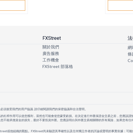
戶
FXStreet
法
關於我們
網
廣告服務
條
工作機會
Co
FXStreet 部落格
者必須接受我們的用戶協議. 請仔細閱讀我們的保密協議和合法聲明。
高的杠桿作用可以使您獲利，當然也可能會使您蒙受虧損。在決定進行外匯保證金交易之前，您應該謹
果您不能承擔資金的損失，最好不要投資外匯。您應該明白與外匯交易相關聯的所有風險，如果您有任
Street或他組織的觀點。FXStreet尚未驗證其準確性以及任何獨立作者的評論或聲明的事實依據：可能