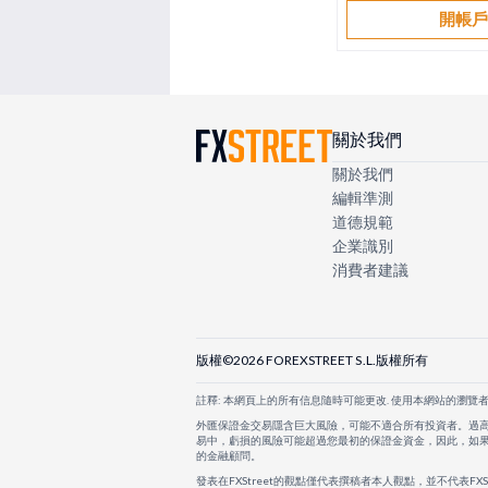
開帳
關於我們
關於我們
編輯準測
道德規範
企業識別
消費者建議
版權©2026 FOREXSTREET S.L.版權所有
註釋: 本網頁上的所有信息隨時可能更改. 使用本網站的瀏覽
外匯保證金交易隱含巨大風險，可能不適合所有投資者。過
易中，虧損的風險可能超過您最初的保證金資金，因此，如
的金融顧問。
發表在FXStreet的觀點僅代表撰稿者本人觀點，並不代表FX