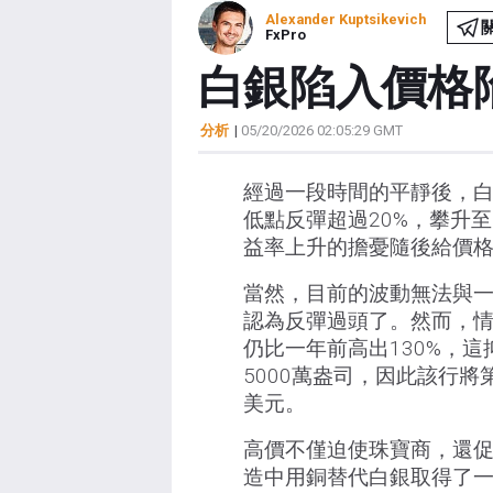
Alexander Kuptsikevich
FxPro
白銀陷入價格
分析
|
05/20/2026 02:05:29 GMT
經過一段時間的平靜後，
低點反彈超過20%，攀升
益率上升的擔憂隨後給價
當然，目前的波動無法與一
認為反彈過頭了。然而，
仍比一年前高出130%，
5000萬盎司，因此該行將
美元。
高價不僅迫使珠寶商，還
造中用銅替代白銀取得了