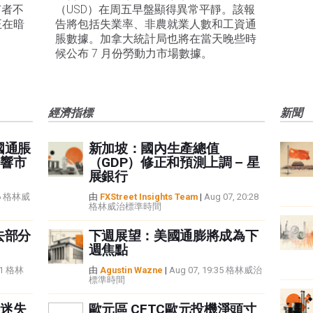
有者不
（USD）在周五早盤顯得異常平靜。該報
正在暗
告將包括失業率、非農就業人數和工資通
脹數據。加拿大統計局也將在當天晚些時
候公布 7 月份勞動力市場數據。
經濟指標
新聞
國通脹
新加坡：國內生產總值
響市
（GDP）修正和預測上調 – 星
展銀行
:16 格林威
由
FXStreet Insights Team
|
Aug 07, 20:28
格林威治標準時間
去部分
下週展望：美國通膨將成為下
週焦點
:21 格林
由
Agustin Wazne
|
Aug 07, 19:35 格林威治
標準時間
迷失
歐元區 CFTC歐元投機淨頭寸