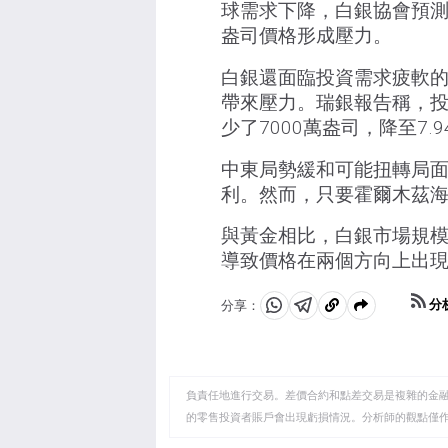
球需求下降，白銀協會預測的
盎司價格形成壓力。
白銀還面臨投資需求疲軟
帶來壓力。瑞銀報告稱，投
少了7000萬盎司，降至7.
中東局勢緩和可能扭轉局
利。然而，只要霍爾木茲
與黃金相比，白銀市場規
導致價格在兩個方向上出
分
分享：
分
分
複
享
享
製
至
至
到
WhatsApp
Telegram
剪
負責任地進行交易。差價合約和點差交易是複雜的金融工
貼
的零售投資者賬戶會出現虧損情況。分析師的觀點僅
板