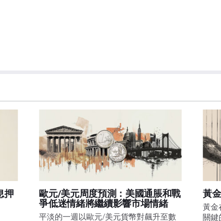
息押
歐元/美元周度預測：美國通脹和戰
黃金
爭低迷情緒將繼續影響市場情緒
黃金
平淡的一週以歐元/美元貨幣對飆升至數
關鍵