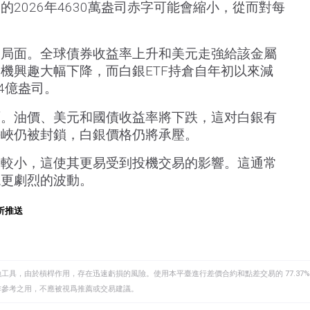
2026年4630萬盎司赤字可能會縮小，從而對每
的局面。全球債券收益率上升和美元走強給該金屬
機興趣大幅下降，而白銀ETF持倉自年初以來減
94億盎司。
面。油價、美元和國債收益率將下跌，這对白銀有
海峽仍被封鎖，白銀價格仍將承壓。
模較小，這使其更易受到投機交易的影響。這通常
現更劇烈的波動。
析推送
具，由於槓桿作用，存在迅速虧損的風險。使用本平臺進行差價合約和點差交易的 77.37%
作參考之用，不應被視爲推薦或交易建議。