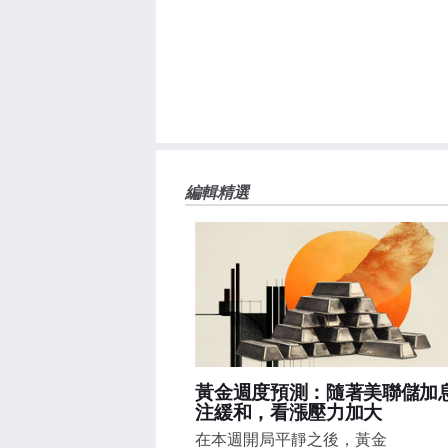
編輯精選
黃金週度預測：隨著美聯儲加
注緩和，看漲壓力加大
在本週開局平靜之後，黃金