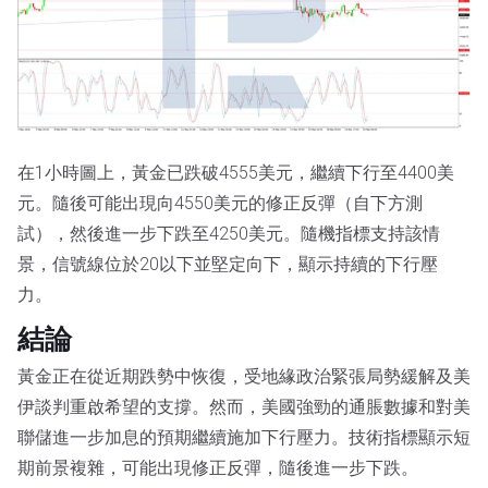
在1小時圖上，黃金已跌破4555美元，繼續下行至4400美
元。隨後可能出現向4550美元的修正反彈（自下方測
試），然後進一步下跌至4250美元。隨機指標支持該情
景，信號線位於20以下並堅定向下，顯示持續的下行壓
力。
結論
黃金正在從近期跌勢中恢復，受地緣政治緊張局勢緩解及美
伊談判重啟希望的支撐。然而，美國強勁的通脹數據和對美
聯儲進一步加息的預期繼續施加下行壓力。技術指標顯示短
期前景複雜，可能出現修正反彈，隨後進一步下跌。