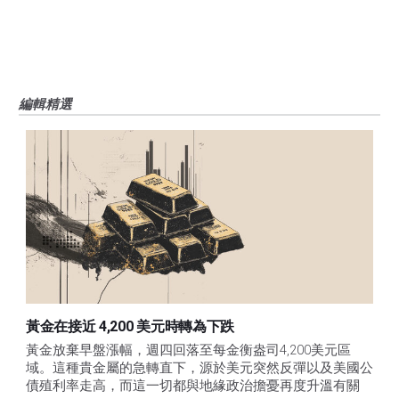
編輯精選
黃金在接近 4,200 美元時轉為下跌
黃金放棄早盤漲幅，週四回落至每金衡盎司4,200美元區
域。這種貴金屬的急轉直下，源於美元突然反彈以及美國公
債殖利率走高，而這一切都與地緣政治擔憂再度升溫有關