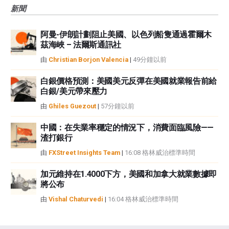
新聞
阿曼-伊朗計劃阻止美國、以色列船隻通過霍爾木
茲海峽 – 法爾斯通訊社
由
Christian Borjon Valencia
|
49分鐘以前
白銀價格預測：美國美元反彈在美國就業報告前給
白銀/美元帶來壓力
由
Ghiles Guezout
|
57分鐘以前
中國：在失業率穩定的情況下，消費面臨風險——
渣打銀行
由
FXStreet Insights Team
|
16:08 格林威治標準時間
加元維持在1.4000下方，美國和加拿大就業數據即
將公布
由
Vishal Chaturvedi
|
16:04 格林威治標準時間