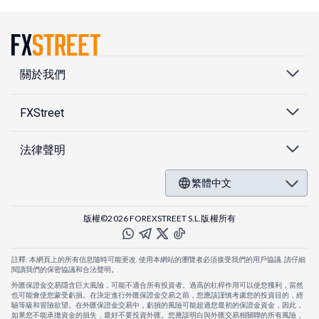
關於我們
FXStreet
法律聲明
繁體中文
版權©2026 FOREXSTREET S.L.版權所有
註釋: 本網頁上的所有信息隨時可能更改. 使用本網站的瀏覽者必須接受我們的用戶協議. 請仔細
閱讀我們的保密協議和合法聲明。
外匯保證金交易隱含巨大風險，可能不適合所有投資者。過高的杠桿作用可以使您獲利，當然
也可能會使您蒙受虧損。在決定進行外匯保證金交易之前，您應該謹慎考慮您的投資目的，經
驗等級和冒險欲望。在外匯保證金交易中，虧損的風險可能超過您最初的保證金資金，因此，
如果您不能承擔資金的損失，最好不要投資外匯。您應該明白與外匯交易相關聯的所有風險，