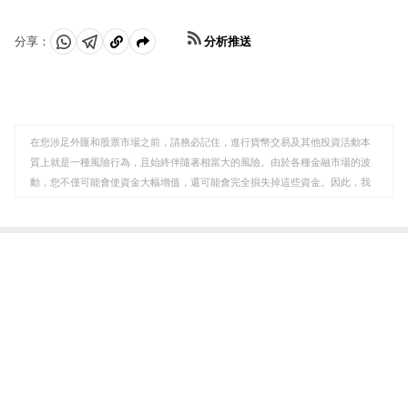
分析推送
分享：
分
分
複
享
享
製
至
至
到
WhatsApp
Telegram
剪
在您涉足外匯和股票市場之前，請務必記住，進行貨幣交易及其他投資活動本
貼
質上就是一種風險行為，且始終伴隨著相當大的風險。由於各種金融市場的波
板
動，您不僅可能會使資金大幅增值，還可能會完全損失掉這些資金。因此，我
們的客戶必須向羅博福瑞克斯公司保證，他們清楚此類風險的所有可能後果，
了解所有有關投資產品的具體細節、規則和規定，包括公司事件所導致的標的
資產變化。客戶明白存在影響價格、匯率和投資產品的特殊風險和特征。