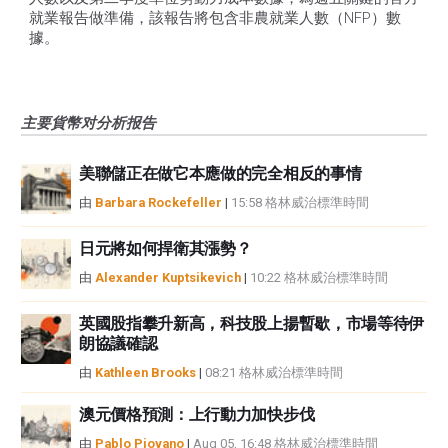
就業報告做準備，該報告將包含非農就業人數（NFP）數
據。
主要貨幣对分析报告
美聯儲正在做它本應做的完全相反的事情
由
Barbara Rockefeller
|
15:58 格林威治標準時間
日元將如何捍衛其漲勢？
由
Alexander Kuptsikevich
|
10:22 格林威治標準時間
英國股指攀升新高，科技股上揚暫歇，市場等待伊
朗協議確認
由
Kathleen Brooks
|
08:21 格林威治標準時間
澳元價格預測：上行動力加快步伐
由
Pablo Piovano
|
Aug 05, 16:48 格林威治標準時間