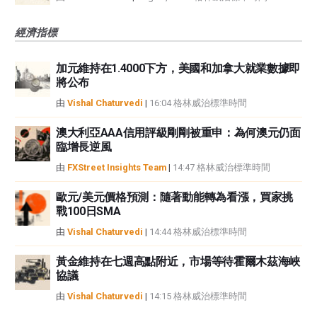
經濟指標
加元維持在1.4000下方，美國和加拿大就業數據即
將公布
由
Vishal Chaturvedi
|
16:04 格林威治標準時間
澳大利亞AAA信用評級剛剛被重申：為何澳元仍面
臨增長逆風
由
FXStreet Insights Team
|
14:47 格林威治標準時間
歐元/美元價格預測：隨著動能轉為看漲，買家挑
戰100日SMA
由
Vishal Chaturvedi
|
14:44 格林威治標準時間
黃金維持在七週高點附近，市場等待霍爾木茲海峽
協議
由
Vishal Chaturvedi
|
14:15 格林威治標準時間