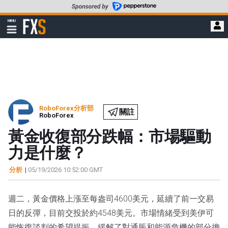
轉
至
FXStreet
MENU
主
顯
示
要
導
內
航
容
RoboForex分析部
關註
RoboForex
黃金收復部分跌幅：市場驅動
力是什麼？
分析
|
05/19/2026 10:52:00 GMT
週二，黃金價格上漲至每盎司4600美元，延續了前一交易
日的反彈，目前交投於約4548美元。市場情緒受到美伊可
能恢復談判的希望提振，緩解了對通脹和能源危機的部分擔