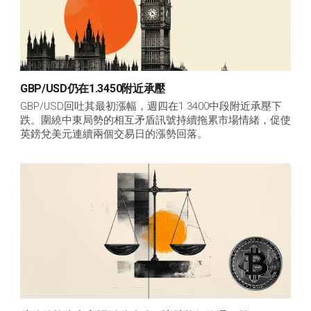
GBP/USD仍在1.3450附近承壓
GBP/USD回吐其最初漲幅，週四在1.3400中段附近承壓下
跌。圍繞中東局勢的相互矛盾訊號持續拖累市場情緒，促使
英鎊兌美元連續兩個交易日的漲勢回落。