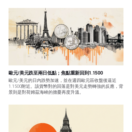
歐元/美元跌至兩日低點；焦點重新回到1.1500
歐元/美元的日內跌勢加速，並在週四歐元區收盤後逼近
1.1500附近。該貨幣對的回落是對美元走勢轉強的反應，背
景則是對荷姆茲海峽的擔憂再度升溫。