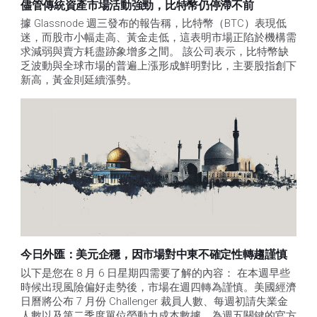
儘管傳統資產市場活動強勁，比特幣仍停滯不前
據 Glassnode 週三發布的報告稱，比特幣（BTC）表現低
迷，而股市小幅走高、黃金走低，這表明市場正陷於機構需
求減弱與賣方耗盡跡象增多之間。 該公司表示，比特幣缺
乏波動與全球市場的普遍上漲形成鮮明對比，主要股指創下
新高，黃金則延續漲勢。
今日外匯：美元企穩，因市場對中東不確定性轉趨謹慎
以下是您在 8 月 6 日星期四需要了解的內容： 在本週早些
時候出現風險偏好走勢後，市場在週四轉為謹慎。美國經濟
日曆將公布 7 月份 Challenger 裁員人數、每週初請失業金
人數以及第二季度單位勞動力成本數據，為週五關鍵的官方