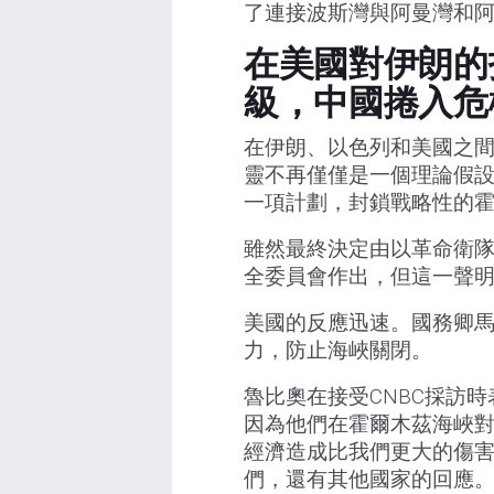
了連接波斯灣與阿曼灣和
在美國對伊朗的
級，中國捲入危
在伊朗、以色列和美國之
靈不再僅僅是一個理論假設
一項計劃，封鎖戰略性的霍爾
雖然最終決定由以革命衛隊
全委員會作出，但這一聲
美國的反應迅速。國務卿馬
力，防止海峽關閉。
魯比奧在接受CNBC採訪
因為他們在霍爾木茲海峽對
經濟造成比我們更大的傷
們，還有其他國家的回應。