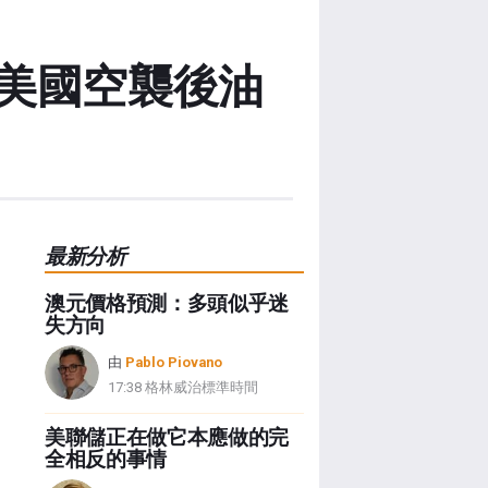
美國空襲後油
最新分析
澳元價格預測：多頭似乎迷
失方向
由
Pablo Piovano
17:38 格林威治標準時間
美聯儲正在做它本應做的完
全相反的事情