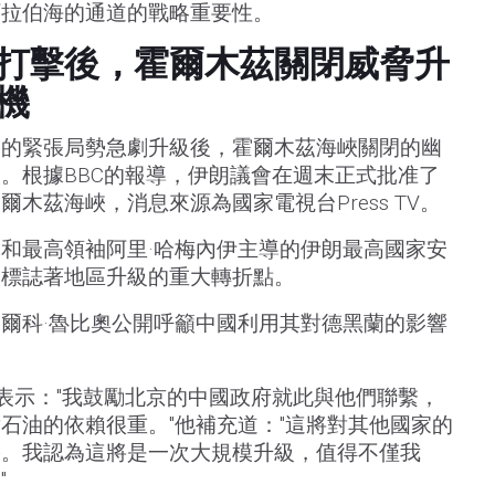
阿拉伯海的通道的戰略重要性。
打擊後，霍爾木茲關閉威脅升
機
間的緊張局勢急劇升級後，霍爾木茲海峽關閉的幽
。根據BBC的報導，伊朗議會在週末正式批准了
木茲海峽，消息來源為國家電視台Press TV。
和最高領袖阿里·哈梅內伊主導的伊朗最高國家安
明標誌著地區升級的重大轉折點。
爾科·魯比奧公開呼籲中國利用其對德黑蘭的影響
時表示："我鼓勵北京的中國政府就此與他們聯繫，
石油的依賴很重。"他補充道："這將對其他國家的
害。我認為這將是一次大規模升級，值得不僅我
"