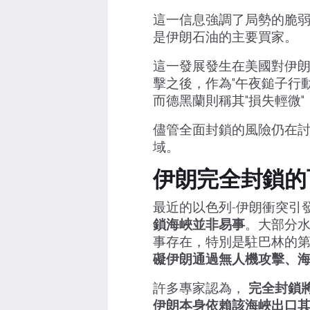
這一信息強調了局勢的脆
是伊朗石油的主要買家。
這一發展發生在美國對伊
擊之後，作為"午夜鎚子行動
而德黑蘭則稱其"損失輕微"
儘管全面封鎖的風險仍在
域。
伊朗完全封鎖的
最近的以色列-伊朗衝突引
鎖海峽並非易事
。大部分
事存在，特別是駐巴林的
礙伊朗通過無人機攻擊、
許多專家認為，
完全封鎖
伊朗本身依賴該海峽出口