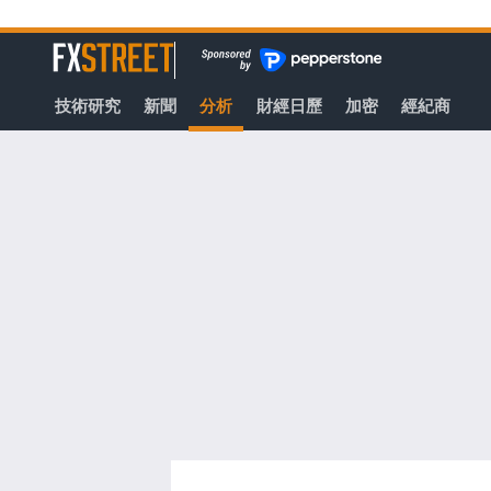
轉
至
FXStreet
主
要
技術研究
新聞
分析
財經日歷
加密
經紀商
內
容