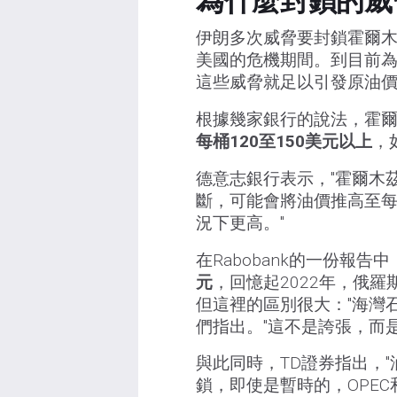
為什麼封鎖的威
伊朗多次威脅要封鎖霍爾木茲
美國的危機期間。到目前
這些威脅就足以引發原油
根據幾家銀行的說法，霍
每桶120至150美元以上
，
德意志銀行表示，"霍爾木
斷，可能會將油價推高至每
況下更高。"
在Rabobank的一份報
元
，回憶起2022年，俄
但這裡的區別很大："海灣
們指出。"這不是誇張，而是
與此同時，TD證券指出，
鎖，即使是暫時的，OPEC