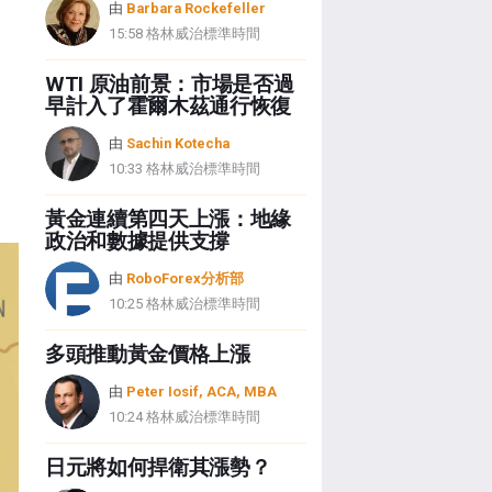
由
Barbara Rockefeller
15:58 格林威治標準時間
WTI 原油前景：市場是否過
早計入了霍爾木茲通行恢復
由
Sachin Kotecha
10:33 格林威治標準時間
黃金連續第四天上漲：地緣
政治和數據提供支撐
由
RoboForex分析部
10:25 格林威治標準時間
多頭推動黃金價格上漲
由
Peter Iosif, ACA, MBA
10:24 格林威治標準時間
日元將如何捍衛其漲勢？