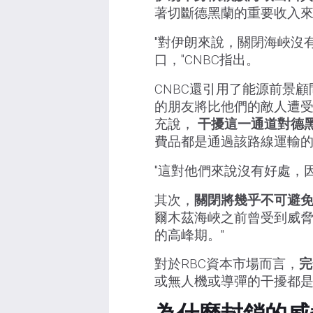
著切斷德黑蘭的重要收入
"對伊朗來說，關閉海峽沒
口，"CNBC指出。
CNBC還引用了能源前景
的朋友將比他們的敵人遭受
充說，
干擾這一通道對德
費品都是通過該路線運輸
"這對他們來說沒有好處，
其次，
關閉將幾乎不可避
爾木茲海峽之前曾受到威脅
的高峰期。"
對於RBC資本市場而言，
完
或無人機或導彈的干擾都是