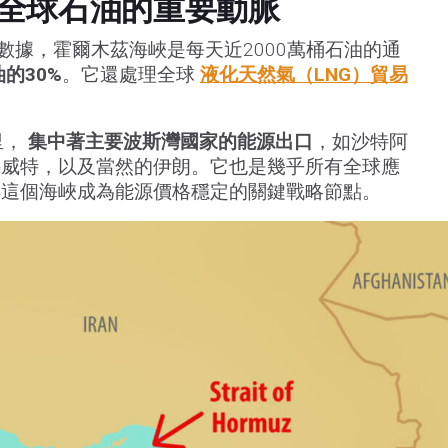
全球石油的重要動脈
數據，霍爾木茲海峽是每天近2000萬桶石油的通
的30%
。它還處理全球
液化天然氣（LNG）貿易
里，
集中著主要波斯灣國家的能源出口
，如沙特阿
科威特，以及當然的伊朗。它也是幾乎所有全球應
得這個海峽成為能源價格穩定的關鍵戰略節點。