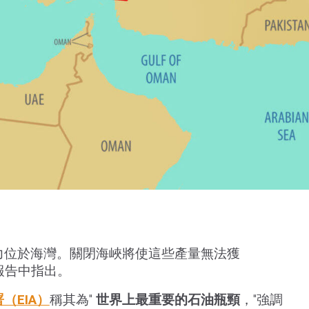
力位於海灣。關閉海峽將使這些產量無法獲
ws報告中指出。
（EIA）
稱其為"
世界上最重要的石油瓶頸
，"強調