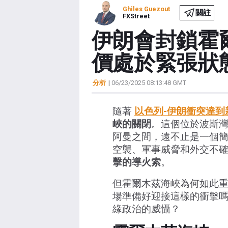
Ghiles Guezout
關註
FXStreet
伊朗會封鎖霍
價處於緊張狀
分析
|
06/23/2025 08:13:48 GMT
隨著
以色列-伊朗衝突達到
峽的關閉
。這個位於波斯
阿曼之間，遠不止是一個
空襲、軍事威脅和外交不
擊的導火索
。
但霍爾木茲海峽為何如此
場準備好迎接這樣的衝擊
緣政治的威懾？