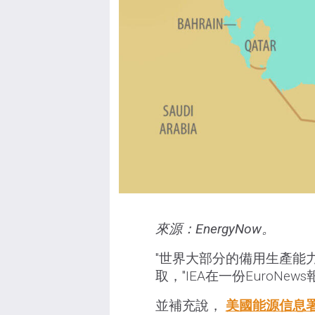
來源：EnergyNow。
"世界大部分的備用生產能
取，"IEA在一份EuroNe
並補充說，
美國能源信息署