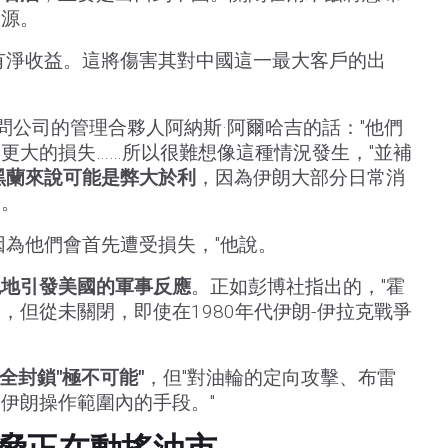
來源。
有淨收益。這將傷害其對中國這一最大客戶的出
顧問公司的管理合夥人阿納斯·阿爾哈吉的話："他們
更大的損失……所以很難想像這種情況發生，"並補
黑蘭來說可能是弊大於利
，因為伊朗大部分日常消
的。
因為他們會首先遭受損失，"他說。
免地引發美國的軍事反應
。正如彭博社指出的，"霍
，但從未關閉，即使在1980年代伊朗-伊拉克戰爭
全封鎖"極不可能"
，但"對油輪的定向攻擊、布雷
伊朗操作範圍內的手段。"