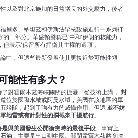
弱性以及對北京施加的日益增長的外交壓力，後者
朗福爾多、納坦茲和伊斯法罕核設施進行一系列打
"的一部分。華盛頓聲稱已"中和"伊朗的核能力，
，但表示"保留所有捍衛其主權的選項"。
討論中，但這些最新發展使其更接近於可能性領
可能性有多大？
發了對霍爾木茲海峽關閉的擔憂。從技術上講，
封
水道位於國際水域或阿曼水域，美國在該地區的軍
第五艦隊，起到了強有力的威懾作用。但這
並不妨
海軍地雷或有針對性的攔截來干擾航行
。
將是與美國發生公開衝突時的最後手段
。事實上，
其石油
，主要是出口到中國。關閉霍爾木茲將意味