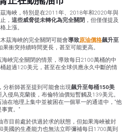
脅正在動搖油市
海峽，特別是在2011年、2018年和2020年與
為止，
這些威脅從未轉化為完全關閉
，但僅僅提及
價格上漲。
爾木茲海峽的完全關閉可能會
導致
原油價格
飆升至
如果衝突持續時間更長，甚至可能更高。
茲海峽完全關閉的情景，導致每日2100萬桶的中
桶超過120美元，甚至在全球供應永久中斷的情
告中，分析師甚至提到可能會出現
飆升至每桶150美
羅斯入侵烏克蘭後，布倫特油價短暫觸及139美元。
石油在地理上集中並被困在一個單一的通道中，"他
事實。"
"油市目前處於供過於求的狀態，但如果海峽被封
和美國的生產能力也無法立即彌補每日1700萬到