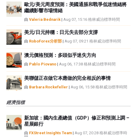
歐元/美元周度預測：美國通脹和戰爭低迷情緒將
繼續影響市場情緒
由
Valeria Bednarik
|
Aug 07, 15:16 格林威治標準時間
美元/日元持穩：日元失去部分支撐
由
RoboForex分析部
|
Aug 07, 09:21 格林威治標準時間
澳元價格預測：多頭似乎迷失方向
由
Pablo Piovano
|
Aug 06, 17:38 格林威治標準時間
美聯儲正在做它本應做的完全相反的事情
由
Barbara Rockefeller
|
Aug 06, 15:58 格林威治標準時間
經濟指標
新加坡：國內生產總值（GDP）修正和預測上調 –
星展銀行
由
FXStreet Insights Team
|
Aug 07, 20:28 格林威治標準時