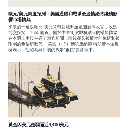
歐元/美元周度預測：美國通脹和戰爭低迷情緒將繼續影
響市場情緒
平淡的一週以歐元/美元貨幣對飆升至數週新高收官，收盤
前交投於 1.1560 附近。關於中東衝突即將結束的樂觀情緒
在本週上半段主導了頭條新聞，隨後卻又被慣常的拖延和被
削弱的希望所取代。 美國（US）總統唐納德-特朗普本週反
覆表示，他認為與伊朗的戰爭"很快"就會結束。
黃金因美元走弱逼近4,400美元