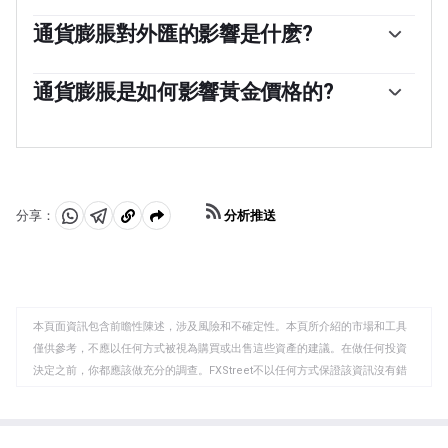
消費者價格指數(CPI)衡量一籃子商品和服務在一段時間內
的價格變化。它通常以月環比(MoM)和年同比(YoY)的百分
通貨膨脹對外匯的影響是什麽?
比變化來表示。核心CPI是各國央行的目標，因為它不包括
一個國家的高通貨膨脹會推高其貨幣的價值，盡管這似乎
波動較大的食品和燃料投入。當核心CPI高於2%時，通常
有悖常理，反之亦然。這是因為央行通常會提高利率以對
通貨膨脹是如何影響黃金價格的?
會導致更高的利率，反之亦然，當它低於2%時。由於較高
抗更高的通脹，這會吸引更多的全球資本流入，這些投資
的利率對貨幣有利，較高的通貨膨脹通常會導致貨幣走
「以前，黃金是投資者在高通脹時期轉向的資產，因為它
者正在尋找一個有利可圖的投資場所。
強。當通脹下降時，情況正好相反。
能保值，雖然投資者在市場極端動蕩時期仍然會購買黃
金，因為它具有避險屬性，但大多數時候並非如此。這是
因為當通脹高企時，央行會提高利率來對抗通脹。較高的
利率對黃金來說是負面的，因為相對於有息資產或將錢存
分析推送
分享：
入現金存款賬戶，它們增加了持有黃金的機會成本。另一
分
分
複
方面，較低的通脹往往對黃金有利，因為它會降低利率，
享
享
製
使這種明亮的金屬成為更可行的投資選擇。」
至
至
到
WhatsApp
Telegram
剪
本頁面資訊包含前瞻性陳述，涉及風險和不確定性。本頁所介紹的市場和工具
貼
僅供參考，不應以任何方式被視為購買或出售這些資產的建議。在做任何投資
板
決定之前，你都應該做充分的調查。FXStreet不以任何方式保證該資訊沒有錯
誤、錯誤或重大錯報。它也不保證這些資料是及時的。在公開市場投資涉及很
大的風險，包括損失全部或部分投資，以及精神上的痛苦。所有與投資有關的
風險、損失和成本，包括本金的全部損失，均由您負責。本文僅代表作者個人