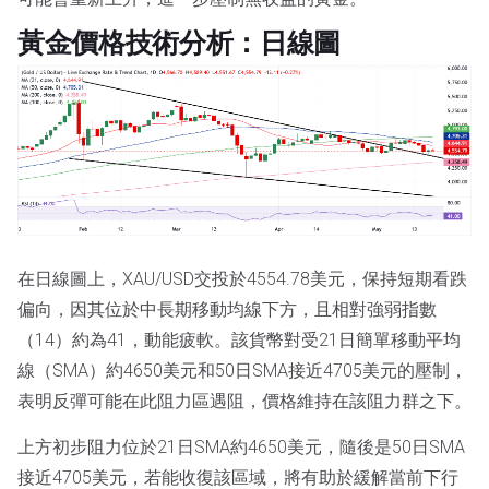
黃金價格技術分析：日線圖
在日線圖上，XAU/USD交投於4554.78美元，保持短期看跌
偏向，因其位於中長期移動均線下方，且相對強弱指數
（14）約為41，動能疲軟。該貨幣對受21日簡單移動平均
線（SMA）約4650美元和50日SMA接近4705美元的壓制，
表明反彈可能在此阻力區遇阻，價格維持在該阻力群之下。
上方初步阻力位於21日SMA約4650美元，隨後是50日SMA
接近4705美元，若能收復該區域，將有助於緩解當前下行