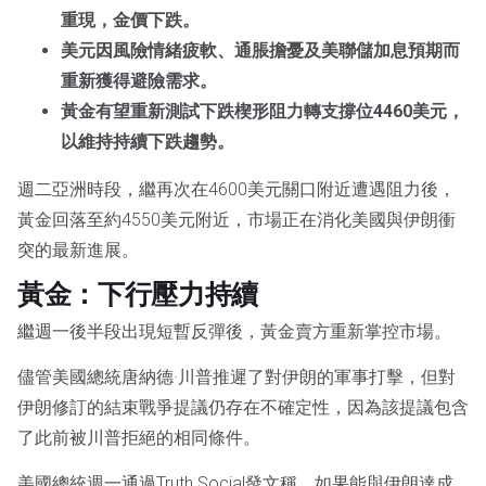
重現，金價下跌。
美元因風險情緒疲軟、通脹擔憂及美聯儲加息預期而
重新獲得避險需求。
黃金有望重新測試下跌楔形阻力轉支撐位4460美元，
以維持持續下跌趨勢。
週二亞洲時段，繼再次在4600美元關口附近遭遇阻力後，
黃金回落至約4550美元附近，市場正在消化美國與伊朗衝
突的最新進展。
黃金：下行壓力持續
繼週一後半段出現短暫反彈後，黃金賣方重新掌控市場。
儘管美國總統唐納德·川普推遲了對伊朗的軍事打擊，但對
伊朗修訂的結束戰爭提議仍存在不確定性，因為該提議包含
了此前被川普拒絕的相同條件。
美國總統週一通過Truth Social發文稱，如果能與伊朗達成