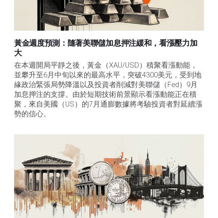
黃金週度預測：隨著美聯儲加息押注緩和，看漲壓力加
大
在本週開局平靜之後，黃金（XAU/USD）積聚看漲動能，
並攀升至6月中旬以來的最高水平，突破4300美元，受到地
緣政治緊張局勢降溫以及投資者削減對美聯儲（Fed）9月
加息押注的支撐。由於短期技術前景顯示看漲動能正在積
聚，來自美國（US）的7月通膨數據將考驗投資者對延續漲
勢的信心。 