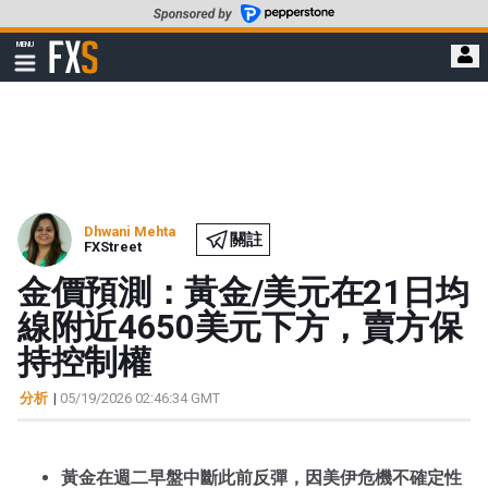
轉
至
FXStreet
MENU
主
顯
示
要
導
內
航
容
Dhwani Mehta
關註
FXStreet
金價預測：黃金/美元在21日均
線附近4650美元下方，賣方保
持控制權
分析
|
05/19/2026 02:46:34 GMT
黃金在週二早盤中斷此前反彈，因美伊危機不確定性