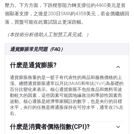
壓力。下方方面，下跌楔形阻力轉支撐位約4460美元是首
個顯著支撐，之後是200日SMA約4358美元，若金價繼續回
落，買盤可能在此嘗試阻止更深跌幅。
（本技術分析借助人工智慧工具完成。）
通貨膨脹常見問題（FAQ）
什麽是通貨膨脹?
通貨膨脹衡量的是一籃子有代表性的商品和服務價格的上
漲。總體通貨膨脹通常以月比(MoM)和年比(YoY)為基礎的
百分比變化來表示。核心通貨膨脹不包括食品和燃料等波
動較大的因素，這些因素可能因地緣政治和季節性因素而
波動。核心通脹是經濟學家關註的數字，也是央行的目標
水平，央行的任務是將通脹保持在可控水平，通常在2%左
右。
什麽是消費者價格指數(CPI)?