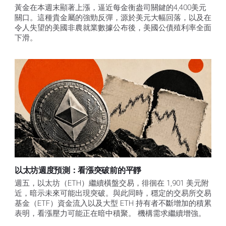
黃金在本週末顯著上漲，逼近每金衡盎司關鍵的4,400美元
關口。這種貴金屬的強勁反彈，源於美元大幅回落，以及在
令人失望的美國非農就業數據公布後，美國公債殖利率全面
下滑。
以太坊週度預測：看漲突破前的平靜
週五，以太坊（ETH）繼續橫盤交易，徘徊在 1,901 美元附
近，暗示未來可能出現突破。與此同時，穩定的交易所交易
基金（ETF）資金流入以及大型 ETH 持有者不斷增加的積累
表明，看漲壓力可能正在暗中積聚。 機構需求繼續增強。