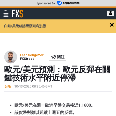
轉
至
FXStreet
MENU
主
顯
示
要
導
內
白銀/美元確認看漲頭肩形態
航
Cl
容
ale
Eren Sengezer
關註
FXStreet
歐元/美元預測：歐元反彈在關
鍵技術水平附近停滯
分析
|
10/13/2025 08:35:46 GMT
歐元/美元在週一歐洲早盤交易接近1.1600。
該貨幣對難以延續上週五的反彈。