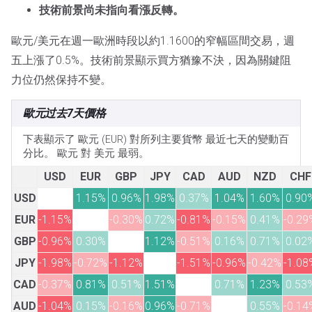
技術前景尚未指向看漲反轉。
歐元/美元在週一歐洲時段以約1.1600的窄幅區間交易，週
五上漲了0.5%。技術前景顯示買方猶豫不決，因為關鍵阻
力位仍然保持不變。
歐元过去7天價格
下表顯示了 歐元 (EUR) 對所列主要貨幣 最近七天的變動百
分比。 歐元 對 美元 最弱。
USD
EUR
GBP
JPY
CAD
AUD
NZD
CHF
USD
1.15%
0.96%
1.98%
0.37%
1.04%
1.60%
0.90
EUR
-1.15%
-0.30%
0.72%
-0.81%
-0.15%
0.41%
-0.29
GBP
-0.96%
0.30%
1.12%
-0.51%
0.16%
0.71%
0.02
JPY
-1.98%
-0.72%
-1.12%
-1.51%
-0.96%
-0.42%
-1.08
CAD
-0.37%
0.81%
0.51%
1.51%
0.71%
1.23%
0.53
AUD
-1.04%
0.15%
-0.16%
0.96%
-0.71%
0.55%
-0.14