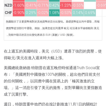
NZD
-1.60%
-0.41%
-0.71%
0.42%
-1.23%
-0.55%
-0.69
CHF
-0.90%
0.29%
-0.02%
1.08%
-0.53%
0.14%
0.69%
熱圖顯示了主要貨幣相對於其他貨幣的百分比變化。基礎貨幣從左列中選取，而報
價貨幣從頂部行中選取。例如，如果您從左列選擇 歐元 竝沿著水平線移動到 美元
，則框中顯示的百分比變化將表示 EUR (基數)/ USD (報價)。
在上週五的美國時段，美元（USD）遭遇了強烈的賣壓，使
得歐元/美元在進入週末時大幅上漲。
美國總統唐納德·特朗普在週五晚些時候通過Truth Social宣
布：「美國將對中國徵收100%的關稅，超出他們目前支付
的任何關稅，」以回應中國在貿易上的「極其激進的立
場。」這一消息引發了美元的拋售，並對華爾街主要指數造
成了沉重打擊。
週日，特朗普重申他們仍在按計劃推進11月1日的關稅計