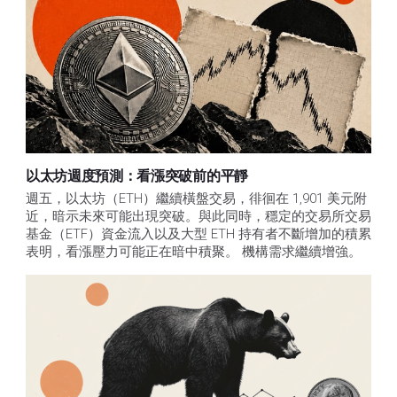
以太坊週度預測：看漲突破前的平靜
週五，以太坊（ETH）繼續橫盤交易，徘徊在 1,901 美元附
近，暗示未來可能出現突破。與此同時，穩定的交易所交易
基金（ETF）資金流入以及大型 ETH 持有者不斷增加的積累
表明，看漲壓力可能正在暗中積聚。 機構需求繼續增強。