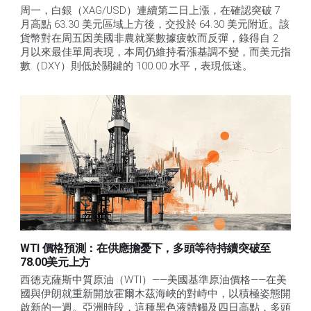
周一，白銀（XAG/USD）連續第二日上漲，在確認突破 7 
月高點 63.30 美元區域上方後，交投於 64.30 美元附近。該
貨幣對在周五因美國非農就業數據疲軟而反彈，錄得自 2 
月以來最佳單周表現，本周仍維持看漲基調不變，而美元指
數（DXY）則低於關鍵的 100.00 水平，表現低迷。
WTI 價格預測：在供應擔憂下，多頭等待持續突破至
78.00美元上方
西德克薩斯中質原油（WTI）——美國基準原油價格——在美
國與伊朗就重新開放霍爾木茲海峽的對峙中，以積極姿態開
啟新的一週。亞洲時段，這種黑色液體觸及四日高點，多頭