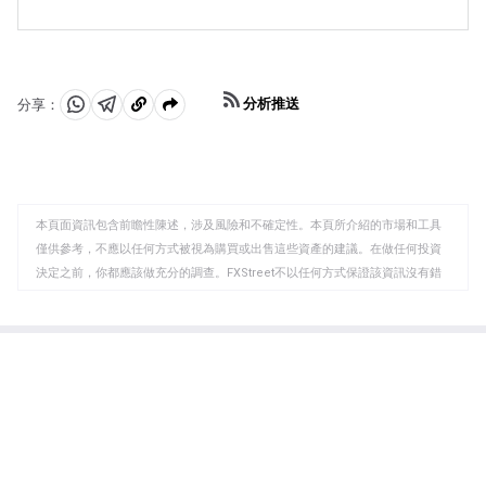
「歐元的另一個重要數據是貿易平衡。該指標衡量的是一
元。這不僅會吸引更多的外國投資，還可能鼓勵歐洲央行
個國家在一定時期內出口收入與進口支出之間的差額。如
提高利率，這將直接增強歐元。否則，如果經濟數據疲
果一個國家生產受歡迎的出口產品，那麽它的貨幣將純粹
軟，歐元可能會下跌。歐元區四大經濟體(德國、法國、意
從尋求購買這些商品的外國買家創造的額外需求中獲得價
大利和西班牙)的經濟數據尤為重要，因為它們占歐元區經
值。因此，凈貿易余額為正會使貨幣走強，反之亦然。」
濟的75%。」
分析推送
分享：
分
分
複
享
享
製
至
至
到
WhatsApp
Telegram
剪
本頁面資訊包含前瞻性陳述，涉及風險和不確定性。本頁所介紹的市場和工具
貼
僅供參考，不應以任何方式被視為購買或出售這些資產的建議。在做任何投資
板
決定之前，你都應該做充分的調查。FXStreet不以任何方式保證該資訊沒有錯
誤、錯誤或重大錯報。它也不保證這些資料是及時的。在公開市場投資涉及很
大的風險，包括損失全部或部分投資，以及精神上的痛苦。所有與投資有關的
風險、損失和成本，包括本金的全部損失，均由您負責。本文僅代表作者個人
觀點，並不代表FXStreet或其廣告商的官方政策或立場。作者不對本頁連結的
資訊負責。
如果文章正文中沒有明確提到，在撰寫本文時，作者在本文中提到的任何股票
中都沒有頭寸，也沒有與文中提到的任何公司有業務關係。除了FXStreet，作
者沒有收到撰寫這篇文章的報酬。