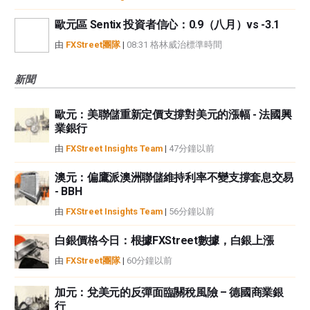
歐元區 Sentix 投資者信心：0.9（八月）vs -3.1
由
FXStreet團隊
|
08:31 格林威治標準時間
新聞
歐元：美聯儲重新定價支撐對美元的漲幅 - 法國興
業銀行
由
FXStreet Insights Team
|
47分鐘以前
澳元：偏鷹派澳洲聯儲維持利率不變支撐套息交易
- BBH
由
FXStreet Insights Team
|
56分鐘以前
白銀價格今日：根據FXStreet數據，白銀上漲
由
FXStreet團隊
|
60分鐘以前
加元：兌美元的反彈面臨關稅風險 – 德國商業銀
行