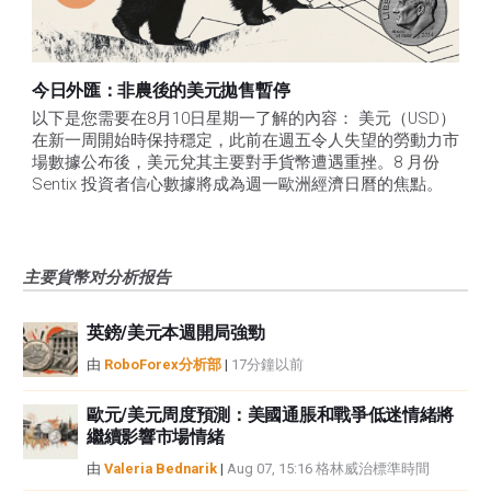
今日外匯：非農後的美元拋售暫停
以下是您需要在8月10日星期一了解的內容： 美元（USD）
在新一周開始時保持穩定，此前在週五令人失望的勞動力市
場數據公布後，美元兌其主要對手貨幣遭遇重挫。8 月份 
Sentix 投資者信心數據將成為週一歐洲經濟日曆的焦點。
主要貨幣对分析报告
英鎊/美元本週開局強勁
由
RoboForex分析部
|
17分鐘以前
歐元/美元周度預測：美國通脹和戰爭低迷情緒將
繼續影響市場情緒
由
Valeria Bednarik
|
Aug 07, 15:16 格林威治標準時間