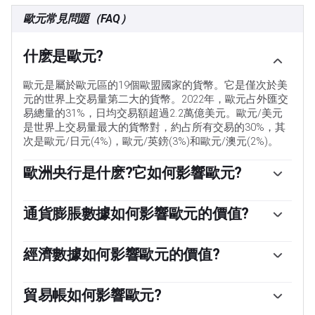
歐元常見問題（FAQ）
什麽是歐元?
歐元是屬於歐元區的19個歐盟國家的貨幣。它是僅次於美
元的世界上交易量第二大的貨幣。2022年，歐元占外匯交
易總量的31%，日均交易額超過2.2萬億美元。歐元/美元
是世界上交易量最大的貨幣對，約占所有交易的30%，其
次是歐元/日元(4%)，歐元/英鎊(3%)和歐元/澳元(2%)。
歐洲央行是什麽?它如何影響歐元?
位於德國法蘭克福的歐洲中央銀行是歐元區的儲備銀行。
歐洲央行設定利率並管理貨幣政策。歐洲央行的主要任務
通貨膨脹數據如何影響歐元的價值?
是維持物價穩定，這意味著要麽控製通脹，要麽刺激增
「歐元區通脹數據以消費者價格協調指數(HICP)衡量，是
長。它的主要工具是提高或降低利率。相對較高的利率——
歐元的重要計量經濟指標。如果通貨膨脹率高於預期，特
經濟數據如何影響歐元的價值?
或者更高利率的預期——通常對歐元有利，反之亦然。歐洲
別是高於歐洲央行2%的目標，歐洲央行就不得不提高利率
央行管理委員會每年召開八次會議，製定貨幣政策決定。
發布的數據可以衡量經濟的健康狀況，並可能對歐元產生
以控製通脹。與其他國家相比，相對較高的利率通常會對
決定是由歐元區國家銀行行長和包括歐洲央行行長克裏斯
影響。GDP、製造業和服務業pmi、就業和消費者信心調
貿易帳如何影響歐元?
歐元有利，因為它使該地區作為全球投資者投資的地方更
蒂娜·拉加德在內的六個常任理事國做出的。」
查等指標都可能影響歐元的走向。強勁的經濟有利於歐
具吸引力。」