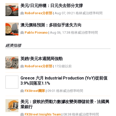
美元/日元持穩：日元失去部分支撐
由
RoboForex分析部
|
Aug 07, 09:21 格林威治標準時間
澳元價格預測：多頭似乎迷失方向
由
Pablo Piovano
|
Aug 06, 17:38 格林威治標準時間
經濟指標
英鎊/美元本週開局強勁
由
RoboForex分析部
|
17分鐘以前
Greece 六月 Industrial Production (YoY)從前值
3.9%回落至1.1%
由
FXStreet團隊
|
09:01 格林威治標準時間
美元：疲軟的勞動力數據改變美聯儲前景 - 法國興
業銀行
由
FXStreet Insights Team
|
08:38 格林威治標準時間