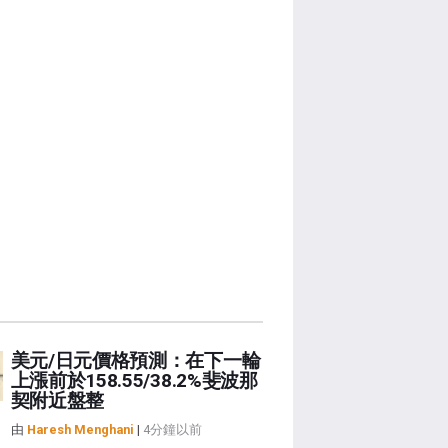
美元/日元價格預測：在下一輪
上漲前於158.55/38.2%斐波那
契附近盤整
由
Haresh Menghani
|
4分鐘以前