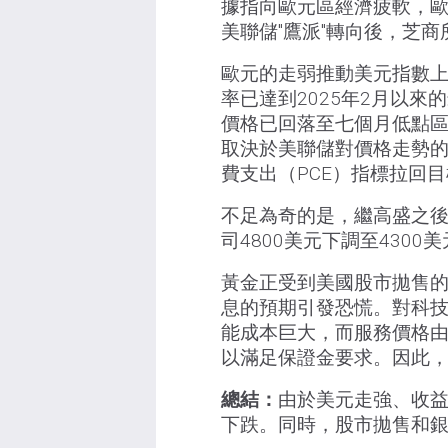
據指向歐元區經濟疲軟，歐
美聯儲"鷹派"轉向後，芝商
歐元的走弱推動美元指數
率已達到2025年2月以
價格已回落至七個月低點
取決於美聯儲對價格走勢的
費支出（PCE）指標拉回
不足為奇的是，繼高盛之
司4800美元下調至4300
黃金正受到美國股市拋售的
息的預期引發恐慌。對科
能成本巨大，而服務價格
以滿足保證金要求。因此，
總結：
由於美元走強、收
下跌。同時，股市拋售和