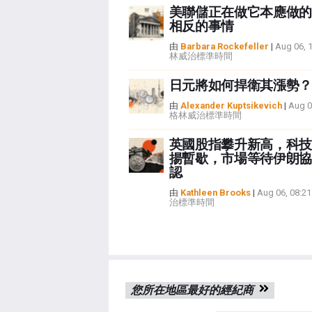
美聯儲正在做它本應做的
相反的事情
由
Barbara Rockefeller
|
Aug 06, 
林威治標準時間
日元將如何捍衛其漲勢？
由
Alexander Kuptsikevich
|
Aug 0
格林威治標準時間
英國股指攀升新高，科技
揚暫歇，市場等待伊朗協
認
由
Kathleen Brooks
|
Aug 06, 08:
治標準時間
您所在地區最好的經紀商