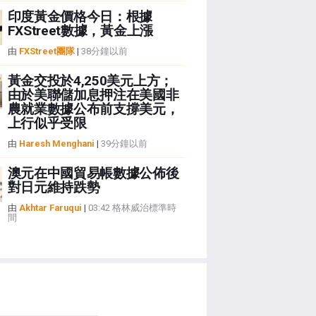
印度黃金價格今日：根據
FXStreet數據，黃金上漲
由
FXStreet團隊
|
38分鐘以前
黃金交投於4,250美元上方；
由於美聯儲加息押注在美國非
農就業數據公布前支撐美元，
上行似乎受限
由
Haresh Menghani
|
39分鐘以前
澳元在中國貿易帳數據公佈後
對日元維持跌勢
由
Akhtar Faruqui
|
03:42 格林威治標準時
間