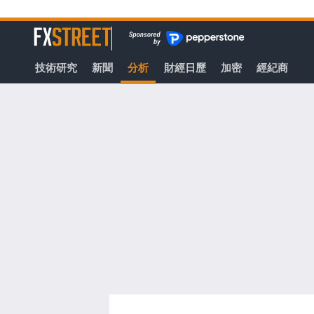
轉
至
FXStreet
主
要
技術研究
新聞
分析
財經日歷
加密
經紀商
內
容