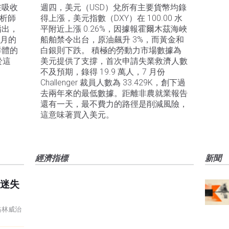
在吸收
週四，美元（USD）兌所有主要貨幣均錄
分析師
得上漲，美元指數（DXY）在 100.00 水
指出，
平附近上漲 0.26%，因據報霍爾木茲海峽
1月的
船舶禁令出台，原油飆升 3%，而黃金和
群體的
白銀則下跌。 積極的勞動力市場數據為
於這
美元提供了支撐，首次申請失業救濟人數
不及預期，錄得 19.9 萬人，7 月份 
Challenger 裁員人數為 33.429K，創下過
去兩年來的最低數據。距離非農就業報告
還有一天，最不費力的路徑是削減風險，
這意味著買入美元。
經濟指標
新聞
迷失
8 格林威治