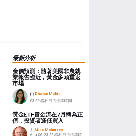
最新分析
金價預測：隨著美國非農就
業報告臨近，黃金多頭重返
市場
由
Dhwani Mehta
03:59 格林威治標準時間
黃金ETF資金流在7月轉為正
值，投資者逢低買入
由
Mike Maharrey
Aug 06, 23:52 格林威治標準時