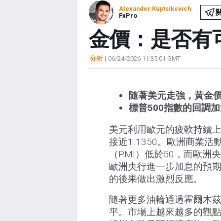
Alexander Kuptsikevich
FxPro
金價：是否有可
分析
|
06/24/2026 11:35:01 GMT
隨著美元走強，黃金
標普500指數的回調
美元利用歐元的疲軟持續
接近1.1350。歐洲商業
（PMI）低於50，而歐
歐洲央行進一步加息的預
的後果做出激烈反應。
隨著更多油輪通過霍爾木
平。市場上越來越多的觀