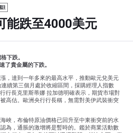
關註
能跌至4000美元
價格下跌。
加速了貴金屬的下跌。
上漲，達到一年多來的最高水平，推動歐元兌美元
活動連續第三個月處於收縮區間，採購經理人指數
洲央行行長克里斯蒂娜·拉加德明確表示，期貨市場對
期被高估。歐洲央行行長稱，無需對美伊武裝衝突
茲海峽，布倫特原油價格已回升至中東衝突前的水
點認為，通脹的激增將是暫時的。鑑於商業活動數