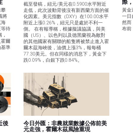
注
際
截至發稿，紐元/美元在0.5900水平附近
線攀
黃金
走低，此次波動背後沒有新西蘭方面的催
議將
一日
化因素。美元指數（DXY）在100.00水平
茲海
然而
附近上漲0.26%，紐元只是處於不利一
正等待
布前
側。 在有報導稱，根據擬議協議，與美
稱，
國（US）、以色列以及德黑蘭視為敵對
入霍爾
的其他國家有關聯的船隻將被禁止進入霍
油基準
爾木茲海峽後，油價上漲3%，報每桶
77.30美元。但在同樣的消息下，黃金下
。
跌0.09%，白銀下跌0.84%。
近後
今日外匯：非農就業數據公佈前美
元走強，霍爾木茲風險重現