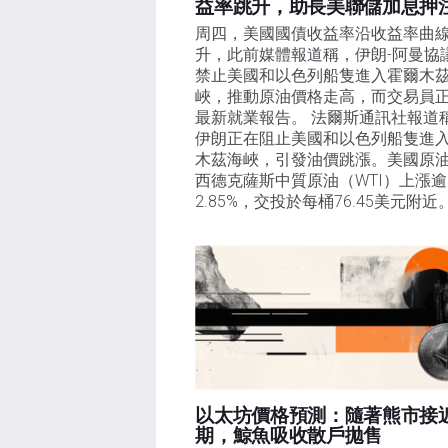
益率跳升，助長美聯儲加息押
周四，美國國債收益率沿收益率曲
升，此前媒體報道稱，伊朗-阿曼協
禁止美國和以色列船隻進入霍爾木
峽，推動原油價格走高，而交易員
最新就業報告。 法爾斯通訊社報道
伊朗正在阻止美國和以色列船隻進
木茲海峽，引發油價跳漲。美國原
西德克薩斯中質原油（WTI）上漲逾
2.85%，交投於每桶76.45美元附近
以太坊價格預測：隨著熊市接
期，鯨魚吸收散戶拋售​