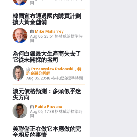
間
韓國宣布通過國內購買計劃
擴大黃金儲備
由
Mike Maharrey
Aug 06, 23:51 格林威治標準時
間
為何白銀最大生產商失去了
它從未開採的盎司
由
Przemyslaw Radomski，特
許金融分析師
Aug 06, 23:48 格林威治標準時間
澳元價格預測：多頭似乎迷
失方向
由
Pablo Piovano
Aug 06, 17:38 格林威治標準時
間
美聯儲正在做它本應做的完
全相反的事情