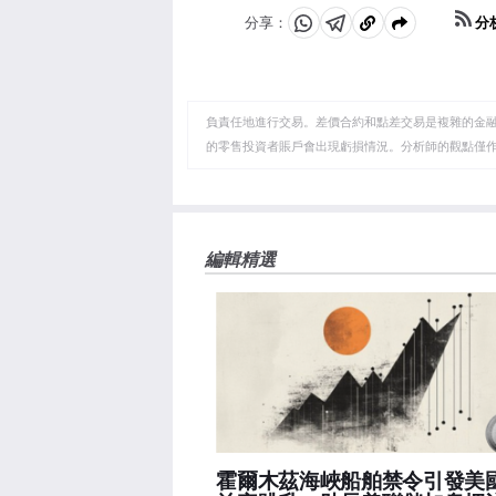
分
分享：
分
分
複
享
享
製
至
至
到
WhatsApp
Telegram
剪
負責任地進行交易。差價合約和點差交易是複雜的金融工
貼
的零售投資者賬戶會出現虧損情況。分析師的觀點僅
板
編輯精選
霍爾木茲海峽船舶禁令引發美