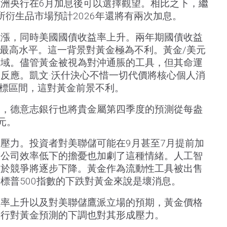
洲央行在6月加息後可以選擇觀望。相比之下，繼
所衍生品市場預計2026年還將有兩次加息。
上漲，同時美國國債收益率上升。兩年期國債收益
來的最高水平。這一背景對黃金極為不利。黃金/美元
區域。儘管黃金被視為對沖通脹的工具，但其命運
反應。凱文·沃什決心不惜一切代價將核心個人消
目標區間，這對黃金前景不利。
後，德意志銀行也將貴金屬第四季度的預測從每盎
美元。
壓力。投資者對美聯儲可能在9月甚至7月提前加
技公司效率低下的擔憂也加劇了這種情緒。人工智
由於競爭將逐步下降。黃金作為流動性工具被出售
標普500指數的下跌對黃金來說是壞消息。
益率上升以及對美聯儲鷹派立場的預期，黃金價格
銀行對黃金預測的下調也對其形成壓力。