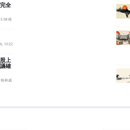
完全
15:58 格
6, 10:22
股上
議確
21 格林威