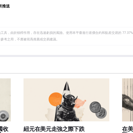
析推送
具，由於槓桿作用，存在迅速虧損的風險。使用本平臺進行差價合約和點差交易的 77.37%
作參考之用，不應被視爲推薦或交易建議。
國收
紐元在美元走強之際下跌
在