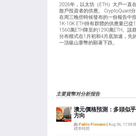
2026年，以太坊（ETH）大戶一直
散戶投資者的供應。 CryptoQuant
在周三晚些時候發布的一份報告中
1K-10K ETH持有群體的供應量已從
1560萬ETH降至約1290萬ETH。該
分布模式在1月初和4月底加速，先
一頂級山寨幣的顯著下跌。
主要貨幣对分析报告
澳元價格預測：多頭似乎
方向
由
Pablo Piovano
|
Aug 06, 17:3
標準時間