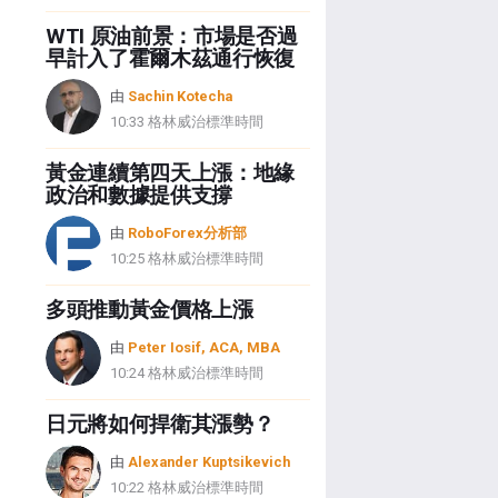
WTI 原油前景：市場是否過
早計入了霍爾木茲通行恢復
由
Sachin Kotecha
10:33 格林威治標準時間
黃金連續第四天上漲：地緣
政治和數據提供支撐
由
RoboForex分析部
10:25 格林威治標準時間
多頭推動黃金價格上漲
由
Peter Iosif, ACA, MBA
10:24 格林威治標準時間
日元將如何捍衛其漲勢？
由
Alexander Kuptsikevich
10:22 格林威治標準時間