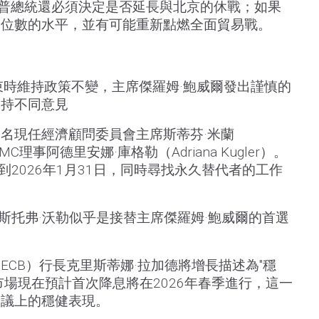
朗普總統還必須決定是否延長與北京的休戰；如果
三位數的水平，並有可能重新點燃全面貿易戰。
結束時維持政策不變，主席傑羅姆·鮑威爾發出謹慎的
曼持不同意見
名現任經濟顧問委員會主席斯蒂芬·米蘭
FOMC理事阿德里安娜·庫格勒（Adriana Kugler）。
到2026年1月31日，同時尋找永久替代者的工作
里斯托弗·沃勒似乎是接替主席傑羅姆·鮑威爾的首選
ECB）行長克里斯蒂娜·拉加德將增長描述為"穩
市場現在預計首次降息將在2026年春季進行，這一
會議上的穩健表現。