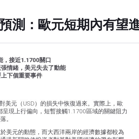
度預測：歐元短期內有望
，接近1.1700關口
緊張情緒，美元失去了動能
曆上下個重要事件
週對美元（USD）的損失中恢復過來。實際上，歐
呈現上行偏向，短暫接觸1.1700區域的關鍵阻力
回落。
源於美元的動態，而大西洋兩岸的經濟數據都較為