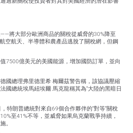
甦通過新關稅使投資者對其對美國經濟的潛在影響
——將大部分歐洲商品的關稅從威脅的30%降至
。航空航天、半導體和農產品逃脫了關稅網，但鋼
值7500億美元的美國能源，增加國防訂單，並向
。
德國總理弗里德里希·梅爾茲警告稱，該協議壓縮
法國總統埃馬紐埃爾·馬克龍稱其為"大陸的黑暗日
，特朗普總統對來自69個合作夥伴的"對等"關稅
10%至41%不等，並威脅如果烏克蘭戰爭持續，
措施。