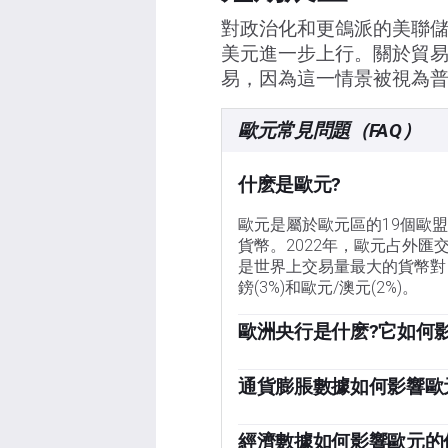
對政治化和更鴿派的美聯儲
美元進一步上行。關於貿
易，因為這一情景被視為
歐元常見問題（FAQ）
什麽是歐元?
歐元是屬於歐元區的19個歐
貨幣。2022年，歐元占外匯
是世界上交易量最大的貨幣對，
鎊(3%)和歐元/澳元(2%)。
歐洲央行是什麽?它如何
位於德國法蘭克福的歐洲中央
幣政策。歐洲央行的主要任務
通貨膨脹數據如何影響歐
長。它的主要工具是提高或降
「歐元區通脹數據以消費者價格
常對歐元有利，反之亦然。歐
果通貨膨脹率高於預期，特別
經濟數據如何影響歐元的
定。決定是由歐元區國家銀行