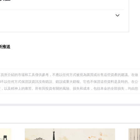
，相對較高的利率通常會對歐元有利，因為它使該地區
康狀況，並可能對歐元產生影響。GDP、製造業和服務
具吸引力。」
調查等指標都可能影響歐元的走向。強勁的經濟有利於歐
投資，還可能鼓勵歐洲央行提高利率，這將直接增強歐
易平衡。該指標衡量的是一個國家在一定時期內出口收
，歐元可能會下跌。歐元區四大經濟體(德國、法國、意
果一個國家生產受歡迎的出口產品，那麽它的貨幣將純
為重要，因為它們占歐元區經濟的75%。」
買家創造的額外需求中獲得價值。因此，凈貿易余額為
」
析推送
本頁所介紹的市場和工具僅供參考，不應以任何方式被視為購買或出售這些資產的建議。在做
eet不以任何方式保證該資訊沒有錯誤、錯誤或重大錯報。它也不保證這些資料是及時的。在公
資，以及精神上的痛苦。所有與投資有關的風險、損失和成本，包括本金的全部損失，均由您
et或其廣告商的官方政策或立場。作者不對本頁連結的資訊負責。
在本文中提到的任何股票中都沒有頭寸，也沒有與文中提到的任何公司有業務關係。除了
訊的準確性、完整性或適用性不作任何陳述。FXStreet和作者將不承擔任何錯誤，遺漏或任何損
遺漏除外。本文作者和FXStreet並非註冊投資顧問，本文內容無意提供任何投資建議。