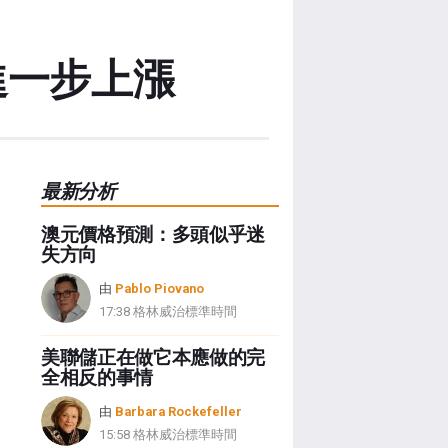
進一步上漲
最新分析
澳元價格預測：多頭似乎迷
失方向
由
Pablo Piovano
17:38 格林威治標準時間
美聯儲正在做它本應做的完
全相反的事情
由
Barbara Rockefeller
15:58 格林威治標準時間