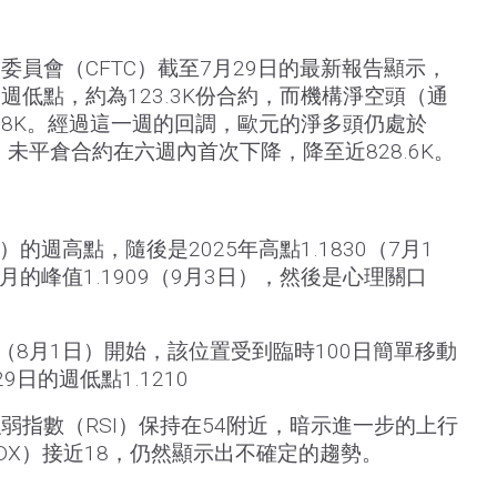
委員會（CFTC）截至7月29日的最新報告顯示，
週低點，約為123.3K份合約，而機構淨空頭（通
5.8K。經過這一週的回調，歐元的淨多頭仍處於
，未平倉合約在六週內首次下降，降至近828.6K。
日）的週高點，隨後是2025年高點1.1830（7月1
月的峰值1.1909（9月3日），然後是心理關口
91（8月1日）開始，該位置受到臨時100日簡單移動
日的週低點1.1210
弱指數（RSI）保持在54附近，暗示進一步的上行
DX）接近18，仍然顯示出不確定的趨勢。