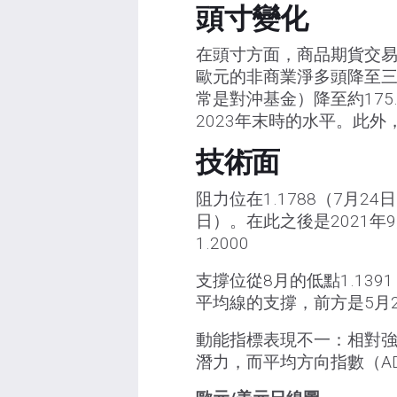
頭寸變化
在頭寸方面，商品期貨交易
歐元的非商業淨多頭降至三
常是對沖基金）降至約17
2023年末時的水平。此外
技術面
阻力位在1.1788（7月24
日）。在此之後是2021年9
1.2000
支撐位從8月的低點1.13
平均線的支撐，前方是5月29
動能指標表現不一：相對強
潛力，而平均方向指數（A