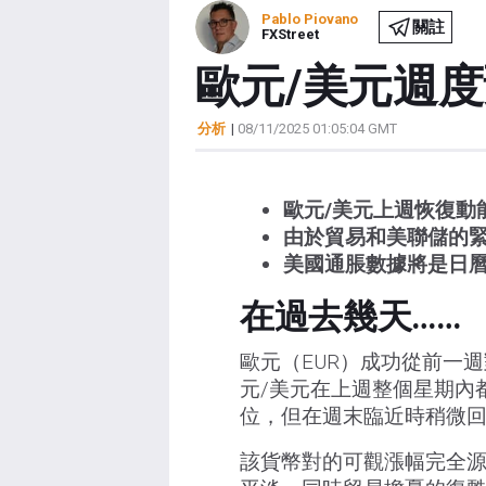
Pablo Piovano
關註
FXStreet
歐元/美元週
分析
|
08/11/2025 01:05:04 GMT
歐元/美元上週恢復動能
由於貿易和美聯儲的
美國通脹數據將是日
在過去幾天……
歐元（EUR）成功從前一
元/美元在上週整個星期內都
位，但在週末臨近時稍微
該貨幣對的可觀漲幅完全