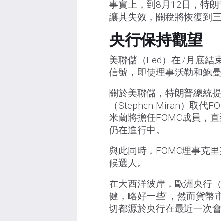
事實上，到8月12日，特
讓其失效，關稅將恢復到
央行保持觀望
美聯儲（Fed）在7月底
信號，即使理事沃勒和鮑
關於美聯儲，特朗普總統提
（Stephen Miran）取代
米蘭將擔任FOMC成員，直
仍在進行中。
與此同時，FOMC理事克
候選人。
在大西洋彼岸，歐洲央行（
健，略好一些"，然而貨幣
切都源於央行在最近一次