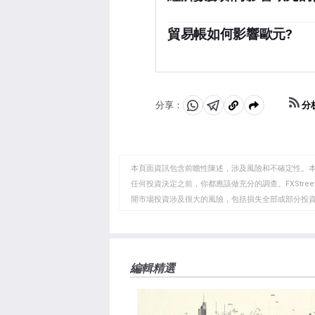
以控製通脹。與其他國家相比
常任理事國做出的。」
發布的數據可以衡量經濟的健
作為全球投資者投資的地方更
業pmi、就業和消費者信心
貿易帳如何影響歐元?
元。這不僅會吸引更多的外國
「歐元的另一個重要數據是貿
元。否則，如果經濟數據疲軟
入與進口支出之間的差額。如
大利和西班牙)的經濟數據尤
粹從尋求購買這些商品的外國
正會使貨幣走強，反之亦然。
分
分享：
分
分
複
享
享
製
至
至
到
WhatsApp
Telegram
剪
本頁面資訊包含前瞻性陳述，涉及風險和不確定性。
貼
任何投資決定之前，你都應該做充分的調查。FXStr
開市場投資涉及很大的風險，包括損失全部或部分投
板
負責。本文僅代表作者個人觀點，並不代表FXStre
如果文章正文中沒有明確提到，在撰寫本文時，作者
FXStreet，作者沒有收到撰寫這篇文章的報酬。
FXStreet和作者不提供個性化的建議。作者對該資
編輯精選
失，傷害或損害由此資訊及其顯示或使用引起的。錯誤和