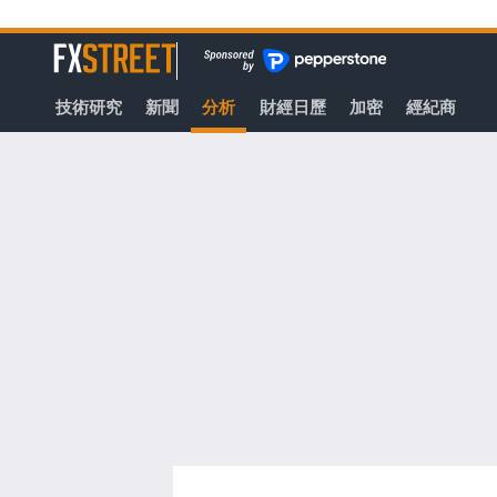
轉
至
FXStreet
主
要
技術研究
新聞
分析
財經日歷
加密
經紀商
內
容