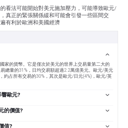
的看法可能開始對美元施加壓力，可能導致歐元/
易，真正的緊張關係緩和可能會引發一些區間交
普遍有利於歐洲和美國經濟
盟國家的貨幣。它是僅次於美元的世界上交易量第二大的
交易總量的31%，日均交易額超過2.2萬億美元。歐元/美元
約占所有交易的30%，其次是歐元/日元(4%)，歐元/英
影響歐元?
銀行是歐元區的儲備銀行。歐洲央行設定利率並管理貨
是維持物價穩定，這意味著要麽控製通脹，要麽刺激增
元的價值?
低利率。相對較高的利率——或者更高利率的預期——通
協調指數(HICP)衡量，是歐元的重要計量經濟指標。如
洲央行管理委員會每年召開八次會議，製定貨幣政策決
是高於歐洲央行2%的目標，歐洲央行就不得不提高利率
價值?
行長和包括歐洲央行行長克裏斯蒂娜·拉加德在內的六個