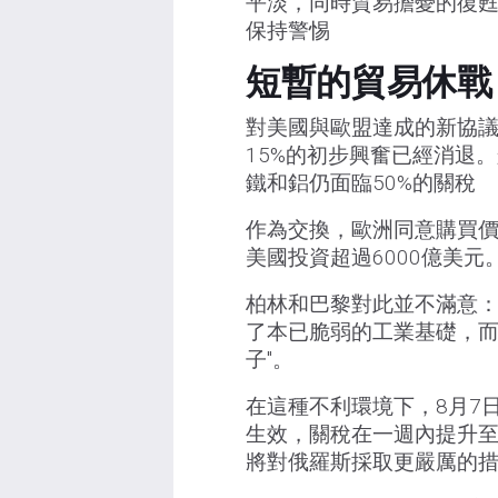
平淡，同時貿易擔憂的復
保持警惕
短暫的貿易休戰
對美國與歐盟達成的新協議
15%的初步興奮已經消退
鐵和鋁仍面臨50%的關稅
作為交換，歐洲同意購買價
美國投資超過6000億美元
柏林和巴黎對此並不滿意：
了本已脆弱的工業基礎，而
子"。
在這種不利環境下，8月7日
生效，關稅在一週內提升至
將對俄羅斯採取更嚴厲的