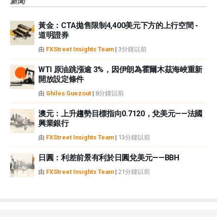
新聞
黃金：CTA拋售限制4,400美元下方的上行空間 -
道明證券
由
FXStreet Insights Team
|
3分鐘以前
WTI 原油跳漲逾 3%，因伊朗為霍爾木茲海峽重新
開放設定條件
由
Ghiles Guezout
|
8分鐘以前
澳元：上升趨勢目標指向0.7120，兌美元——法國
興業銀行
由
FXStreet Insights Team
|
13分鐘以前
日圓：利差前景有利於日圓兌美元——BBH
由
FXStreet Insights Team
|
21分鐘以前