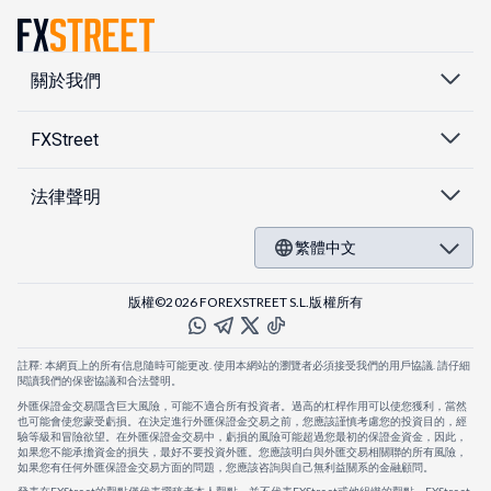
關於我們
FXStreet
法律聲明
繁體中文
版權©2026 FOREXSTREET S.L.版權所有
註釋: 本網頁上的所有信息隨時可能更改. 使用本網站的瀏覽者必須接受我們的用戶協議. 請仔細
閱讀我們的保密協議和合法聲明。
外匯保證金交易隱含巨大風險，可能不適合所有投資者。過高的杠桿作用可以使您獲利，當然
也可能會使您蒙受虧損。在決定進行外匯保證金交易之前，您應該謹慎考慮您的投資目的，經
驗等級和冒險欲望。在外匯保證金交易中，虧損的風險可能超過您最初的保證金資金，因此，
如果您不能承擔資金的損失，最好不要投資外匯。您應該明白與外匯交易相關聯的所有風險，
如果您有任何外匯保證金交易方面的問題，您應該咨詢與自己無利益關系的金融顧問。