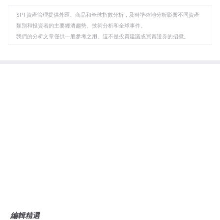
WhatsApp
Telegram
剪
SPI 資產管理提供外匯、商品和全球指數分析，及時準確地分析影響不同資產
貼
類別和投資者的主要經濟趨勢、技術分析和全球事件。
板
我們的分析文章僅供一般參考之用。這不是投資建議或買賣證券的招攬。
分析文章的作者不一定是 SPI Asset Management 的高級職員或董事。槓桿
交易風險很高，並不適合所有人。損失可能超過投資。
編輯精選