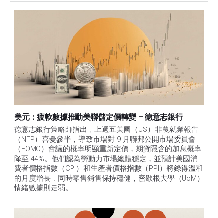
美元：疲軟數據推動美聯儲定價轉變 – 德意志銀行
德意志銀行策略師指出，上週五美國（US）非農就業報告
（NFP）喜憂參半，導致市場對 9 月聯邦公開市場委員會
（FOMC）會議的概率明顯重新定價，期貨隱含的加息概率
降至 44%。他們認為勞動力市場總體穩定，並預計美國消
費者價格指數（CPI）和生產者價格指數（PPI）將錄得溫和
的月度增長，同時零售銷售保持穩健，密歇根大學（UoM）
情緒數據則走弱。