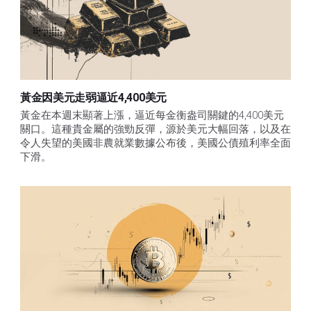
黃金因美元走弱逼近4,400美元
黃金在本週末顯著上漲，逼近每金衡盎司關鍵的4,400美元
關口。這種貴金屬的強勁反彈，源於美元大幅回落，以及在
令人失望的美國非農就業數據公布後，美國公債殖利率全面
下滑。