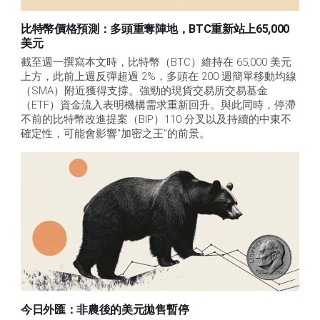
比特幣價格預測：多頭重奪陣地，BTC重新站上65,000
美元
截至週一撰寫本文時，比特幣（BTC）維持在 65,000 美元
上方，此前上週反彈超過 2%，多頭在 200 週簡單移動均線
（SMA）附近獲得支撐。強勁的現貨交易所交易基金
（ETF）資金流入表明機構需求重新回升。與此同時，停滯
不前的比特幣改進提案（BIP）110 分叉以及持續的中東不
確定性，可能會影響"加密之王"的前景。 
今日外匯：非農後的美元拋售暫停