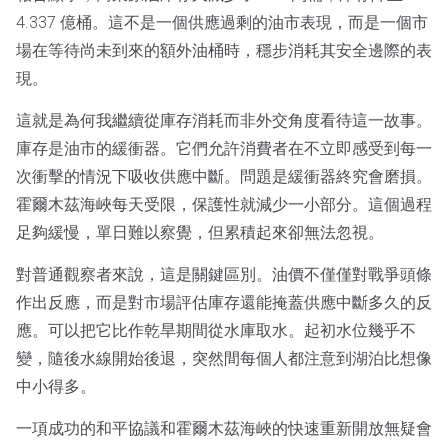
4.337 億桶。這不是一個供應過剩的油市表現，而是一個市
場在等待尚未到來的額外油桶時，穩步消耗其安全邊際的表
現。
這就是為何我繼續從庫存消耗而非外交角度看待這一故事。
庫存是油市的緩衝器。它們允許消費者在不立即感受到每一
次衝擊的情況下吸收供應中斷。問題是緩衝器終究會磨損。
霍爾木茲海峽每天受限，保護性就減少一小部分。這個過程
足夠緩慢，單日難以察覺，但累積起來卻無法忽視。
對普通觀察者來說，這是關鍵區別。油價不僅僅對戰爭頭條
作出反應，而是對市場評估庫存還能掩蓋供應中斷多久的反
應。可以把它比作乾旱期間從水庫取水。起初水位幾乎不
變，隨後水線開始後退，突然間每個人都注意到湖泊比想像
中小得多。
一項成功的和平協議和霍爾木茲海峽的快速重新開放無疑會