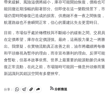
帶來緩解。風險溢價將縮小，庫存可能開始恢復，價格也可
能回撤近期漲幅的顯著部分。但即使在這一樂觀情景下，市
場仍需時間修復已造成的損害。供應鏈不會一夜之間恢復，
航運路線也不會瞬間正常，信心的重建比失去更需時日。
目前，市場似乎處於橄欖枝與不斷縮小的緩衝之間。交易員
在定價希望，庫存在定價謹慎。最終，這兩股力量之一將勝
出。我懷疑，在實物流動真正改善之前，油市將繼續將每條
和平頭條視為暫停的理由，而非宣布勝利的理由。反彈可能
會暫歇，但基本故事依舊。世界上最重要的能源動脈仍未恢
復正常流動，在此之前，市場隨時可能因一條意外頭條而重
新認識到其錯誤空間有多麼狹窄。
分析推送
分享：
分
分
複
享
享
製
至
至
到