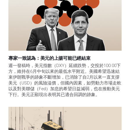
專家一致認為：美元的上揚可能已經結束
週一發稿時，美元指數（DXY）延續跌勢，交投於100.00下
方，維持在6月中旬以來的最低水平附近。美國希望迅速結
束伊朗戰爭的跡象不斷增加，已消除了自2月以來一直支撐
美元（USD）的風險溢價，但國內因素，如勞動力市場走軟
以及對美聯儲（Fed）加息的希望日益減弱，也在推動美元
下行。美元正顯現出表明其已適合回調的跡象。 