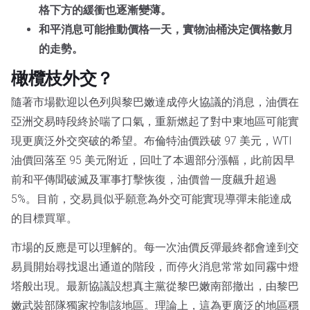
格下方的緩衝也逐漸變薄。
和平消息可能推動價格一天，實物油桶決定價格數月
的走勢。
橄欖枝外交？
隨著市場歡迎以色列與黎巴嫩達成停火協議的消息，油價在
亞洲交易時段終於喘了口氣，重新燃起了對中東地區可能實
現更廣泛外交突破的希望。布倫特油價跌破 97 美元，WTI
油價回落至 95 美元附近，回吐了本週部分漲幅，此前因早
前和平傳聞破滅及軍事打擊恢復，油價曾一度飆升超過
5%。目前，交易員似乎願意為外交可能實現導彈未能達成
的目標買單。
市場的反應是可以理解的。每一次油價反彈最終都會達到交
易員開始尋找退出通道的階段，而停火消息常常如同霧中燈
塔般出現。最新協議設想真主黨從黎巴嫩南部撤出，由黎巴
嫩武裝部隊獨家控制該地區。理論上，這為更廣泛的地區穩