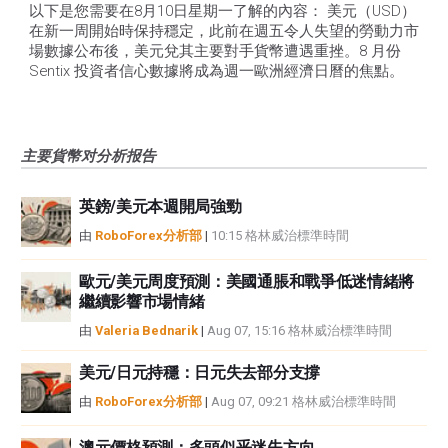
以下是您需要在8月10日星期一了解的內容： 美元（USD）
在新一周開始時保持穩定，此前在週五令人失望的勞動力市
場數據公布後，美元兌其主要對手貨幣遭遇重挫。8 月份 
Sentix 投資者信心數據將成為週一歐洲經濟日曆的焦點。
主要貨幣对分析报告
英鎊/美元本週開局強勁
由
RoboForex分析部
|
10:15 格林威治標準時間
歐元/美元周度預測：美國通脹和戰爭低迷情緒將
繼續影響市場情緒
由
Valeria Bednarik
|
Aug 07, 15:16 格林威治標準時間
美元/日元持穩：日元失去部分支撐
由
RoboForex分析部
|
Aug 07, 09:21 格林威治標準時間
澳元價格預測：多頭似乎迷失方向