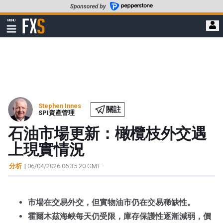
轉
至
FXStreet
MENU
主
顯
示
要
導
內
航
容
Stephen Innes
關註
SPI資產管理
石油市場更新：橄欖枝外交遇
上現實情況
分析
|
06/04/2026 06:35:20 GMT
市場在交易外交，但實物油市仍在交易稀缺性。
霍爾木茲海峽每天仍受限，庫存保護性逐漸減弱，價