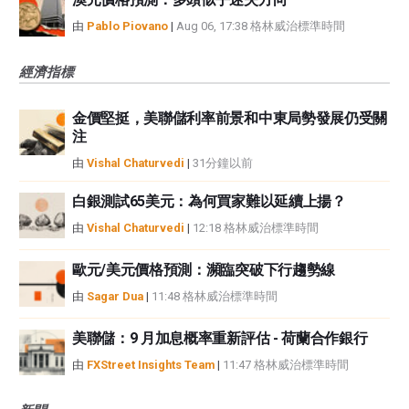
由
Pablo Piovano
|
Aug 06, 17:38 格林威治標準時間
經濟指標
金價堅挺，美聯儲利率前景和中東局勢發展仍受關
注
由
Vishal Chaturvedi
|
31分鐘以前
白銀測試65美元：為何買家難以延續上揚？
由
Vishal Chaturvedi
|
12:18 格林威治標準時間
歐元/美元價格預測：瀕臨突破下行趨勢線
由
Sagar Dua
|
11:48 格林威治標準時間
美聯儲：9 月加息概率重新評估 - 荷蘭合作銀行
由
FXStreet Insights Team
|
11:47 格林威治標準時間