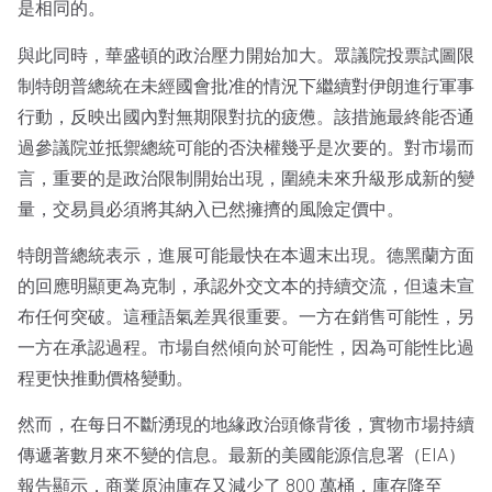
是相同的。
與此同時，華盛頓的政治壓力開始加大。眾議院投票試圖限
制特朗普總統在未經國會批准的情況下繼續對伊朗進行軍事
行動，反映出國內對無期限對抗的疲憊。該措施最終能否通
過參議院並抵禦總統可能的否決權幾乎是次要的。對市場而
言，重要的是政治限制開始出現，圍繞未來升級形成新的變
量，交易員必須將其納入已然擁擠的風險定價中。
特朗普總統表示，進展可能最快在本週末出現。德黑蘭方面
的回應明顯更為克制，承認外交文本的持續交流，但遠未宣
布任何突破。這種語氣差異很重要。一方在銷售可能性，另
一方在承認過程。市場自然傾向於可能性，因為可能性比過
程更快推動價格變動。
然而，在每日不斷湧現的地緣政治頭條背後，實物市場持續
傳遞著數月來不變的信息。最新的美國能源信息署（EIA）
報告顯示，商業原油庫存又減少了 800 萬桶，庫存降至