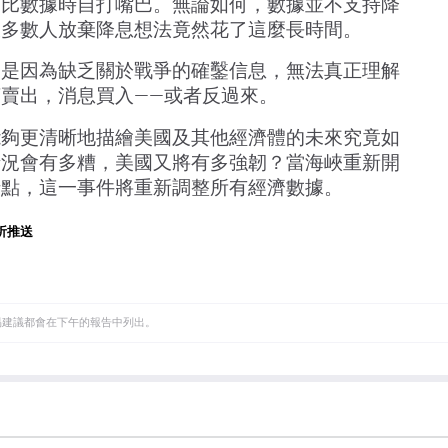
同比數據時自打嘴巴。無論如何，數據並不支持降
大多數人放棄降息想法竟然花了這麼長時間。
，是因為缺乏關於戰爭的確鑿信息，無法真正理解
賣出，消息買入——或者反過來。
能夠更清晰地描繪美國及其他經濟體的未來究竟如
情況會有多糟，美國又將有多強韌？當海峽重新開
折點，這一事件將重新調整所有經濟數據。
析推送
易建議都會在下午的報告中列出。