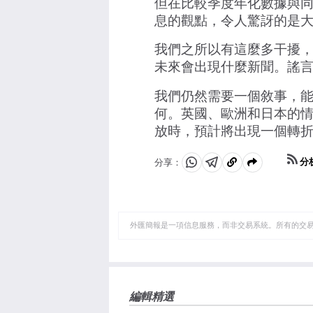
但在比較季度年化數據與
息的觀點，令人驚訝的是
我們之所以有這麼多干擾
未來會出現什麼新聞。謠言
我們仍然需要一個敘事，
何。英國、歐洲和日本的
放時，預計將出現一個轉
分
分享：
分
分
複
享
享
製
至
至
到
WhatsApp
Telegram
剪
外匯簡報是一項信息服務，而非交易系統。所有的交
貼
板
編輯精選