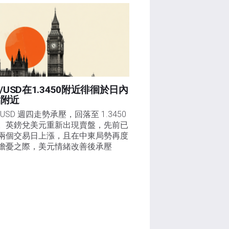
P/USD在1.3450附近徘徊於日內
點附近
/USD 週四走勢承壓，回落至 1.3450 
。英鎊兌美元重新出現賣盤，先前已
兩個交易日上漲，且在中東局勢再度
擔憂之際，美元情緒改善後承壓