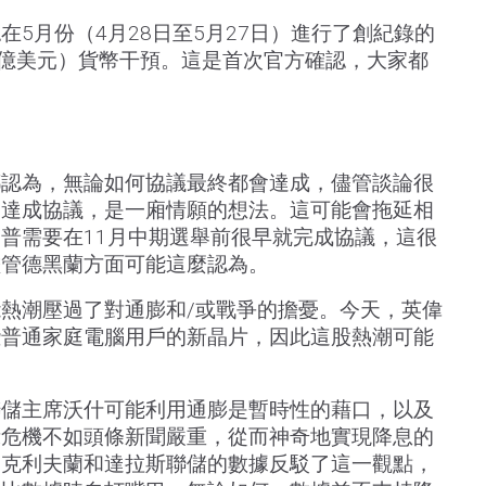
在5月份（4月28日至5月27日）進行了創紀錄的
36.9億美元）貨幣干預。這是首次官方確認，大家都
都認為，無論如何協議最終都會達成，儘管談論很
即達成協議，是一廂情願的想法。這可能會拖延相
普需要在11月中期選舉前很早就完成協議，這很
儘管德黑蘭方面可能這麼認為。
熱潮壓過了對通膨和/或戰爭的擔憂。今天，英偉
些普通家庭電腦用戶的新晶片，因此這股熱潮可能
聯儲主席沃什可能利用通膨是暫時性的藉口，以及
示危機不如頭條新聞嚴重，從而神奇地實現降息的
用克利夫蘭和達拉斯聯儲的數據反駁了這一觀點，