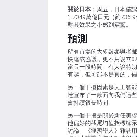
關於日本
：周五，日本確認
1.7349萬億日元（約7
對其效果之小感到震驚。
預測
所有市場的大多數參與者
快達成協議，更不用說立
當長一段時間。有人說特朗
有趣，但可能不是真的，
另一個干擾因素是人工智能
達宣布了一款面向我們這
會持續很長時間。
另一個干擾是關於新任美
他偏好的截尾均值指標顯
討論。《經濟學人》雜誌