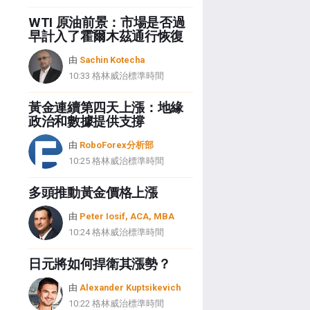
WTI 原油前景：市場是否過
早計入了霍爾木茲通行恢復
由
Sachin Kotecha
10:33 格林威治標準時間
黃金連續第四天上漲：地緣
政治和數據提供支撐
由
RoboForex分析部
10:25 格林威治標準時間
多頭推動黃金價格上漲
由
Peter Iosif, ACA, MBA
10:24 格林威治標準時間
日元將如何捍衛其漲勢？
由
Alexander Kuptsikevich
10:22 格林威治標準時間