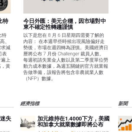
比特
今日外匯：美元企穩，因市場對中
東不確定性轉趨謹慎
比特
以下是您在 8 月 6 日星期四需要了解的
走高、
內容： 在本週早些時候出現風險偏好走
需求減
勢後，市場在週四轉為謹慎。美國經濟日
司表
曆將公布 7 月份 Challenger 裁員人數、
普遍上
每週初請失業金人數以及第二季度單位勞
高，黃
動力成本數據，為週五關鍵的官方就業報
告做準備，該報告將包含非農就業人數
（NFP）數據。
經濟指標
新聞
迷失
加元維持在1.4000下方，美國
和加拿大就業數據即將公布