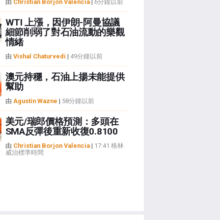
由
Christian Borjon Valencia
|
6分鐘以前
WTI 上漲，因伊朗-阿曼協議
細節削弱了對石油流動的樂觀
情緒
由
Vishal Chaturvedi
|
49分鐘以前
澳元持穩，石油上揚未能提供
幫助
由
Agustin Wazne
|
58分鐘以前
美元/瑞郎價格預測：多頭在
SMA反彈後重新收復0.8100
由
Christian Borjon Valencia
|
17:41 格林
威治標準時間