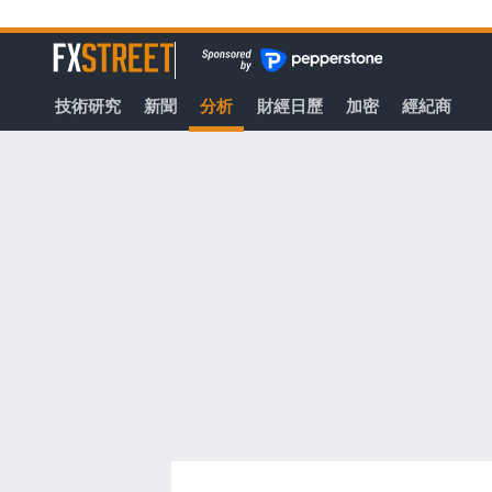
轉
至
FXStreet
主
要
技術研究
新聞
分析
財經日歷
加密
經紀商
內
容