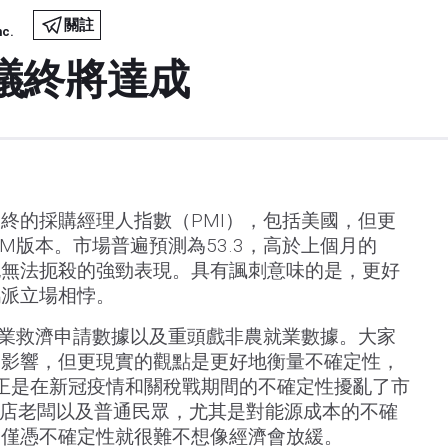
關註
nc.
議終將達成
終的採購經理人指數（PMI），包括美國，但更
M版本。市場普遍預測為53.3，高於上個月的
普也無法扼殺的強勁表現。具有諷刺意味的是，更好
鴿派立場相悖。
、失業救濟申請數據以及重頭戲非農就業數據。大家
的影響，但更現實的觀點是更好地衡量不確定性，
，正是在新冠疫情和關稅戰期間的不確定性擾亂了市
薩店老闆以及普通民眾，尤其是對能源成本的不確
。僅憑不確定性就很難不想像經濟會放緩。