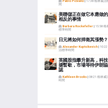
由
Pablo Piovano
|
17:38 格林威
間
美聯儲正在做它本應做的
相反的事情
由
Barbara Rockefeller
|
15:58 
標準時間
日元將如何捍衛其漲勢？
由
Alexander Kuptsikevich
|
10:2
治標準時間
英國股指攀升新高，科技
揚暫歇，市場等待伊朗協
認
由
Kathleen Brooks
|
08:21 格林
時間