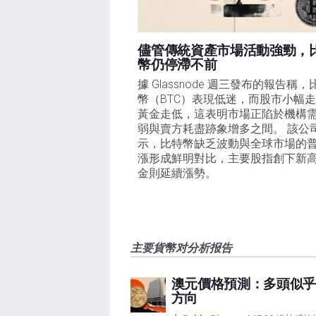
儘管傳統資產市場活動強勁，
幣仍停滯不前
據 Glassnode 週三發布的報告稱，
幣（BTC）表現低迷，而股市小幅
黃金走低，這表明市場正陷於機構
弱與賣方耗盡跡象增多之間。 該公
示，比特幣缺乏波動與全球市場的
漲形成鮮明對比，主要股指創下新
金則延續漲勢。
主要貨幣对分析报告
澳元價格預測：多頭似乎
方向