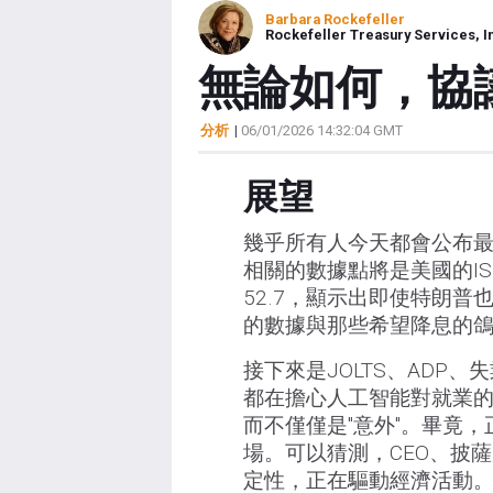
Barbara Rockefeller
Rockefeller Treasury Services, I
無論如何，協
分析
|
06/01/2026 14:32:04 GMT
展望
幾乎所有人今天都會公布最
相關的數據點將是美國的IS
52.7，顯示出即使特朗
的數據與那些希望降息的
接下來是JOLTS、ADP
都在擔心人工智能對就業
而不僅僅是"意外"。畢竟
場。可以猜測，CEO、披
定性，正在驅動經濟活動