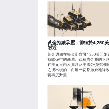
黃金持續承壓，徘徊於4,250
附近
黃金週四在每金衡盎司4,250美元附
持略偏空的基調。這種貴金屬的下
在美元日內反彈以及美國公債殖利
之後出現的，而這一切都源於地緣
憂再度升溫