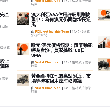
治標準時
由
Vishal Chaturvedi
|
16:04 格林威治標準
時間
完全
澳大利亞AAA信用評級剛剛被
重申：為何澳元仍面臨增長逆
風
格林威治
由
FXStreet Insights Team
|
14:47 格林威
治標準時間
歐元/美元價格預測：隨著動能
2 格林威
轉為看漲，買家挑戰100日
SMA
股上
由
Vishal Chaturvedi
|
14:44 格林威治標準
議確
時間
黃金維持在七週高點附近，市
威治標準
場等待霍爾木茲海峽協議
由
Vishal Chaturvedi
|
14:15 格林威治標準
時間