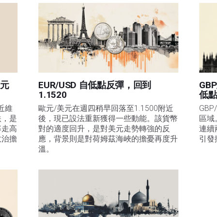
美元
EUR/USD 自低點反彈，回到
GB
1.1520
低
近維
歐元/美元在週四稍早回落至1.1500附近
GBP
跌，是
後，現已設法重新獲得一些動能。該貨幣
區域
率走高
對的適度回升，是對美元走勢轉強的反
連續
政治擔
應，背景則是對荷姆茲海峽的擔憂再度升
引發
溫。