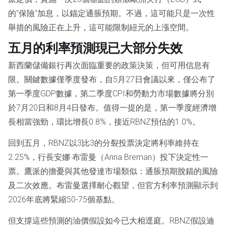
的"保險"加息，以錨定通脹預期。不過，這可能只是一次性
舉措的風險正在上升，這可能限制紐元的上漲空間。
五月的利率預測現已大部分失效
新西蘭儲備銀行再次面臨重要的政策決策，但可用信息有
限。關鍵數據僅季度發布，自5月27日會議以來，僅公布了
第一季度GDP數據，第二季度CPI和勞動力市場數據將分別
於7月20日和8月4日發布。值得一提的是，第一季度經濟增
長相當強勁，環比增長0.8%，接近RBNZ預估的1.0%。
回到五月，RBNZ以3比3的分裂投票決定將利率維持在
2.25%，行長安娜·布雷曼（Anna Breman）投下決定性一
票。鷹派的擔憂與其他發達市場類似：通脹預期脫錨的風險
及二次效應。布雷曼選擇耐心觀望，但官方利率預測顯示到
2026年底將緊縮50-75個基點。
但支撐這些預測的油價假設如今已大相逕庭。RBNZ假設迪