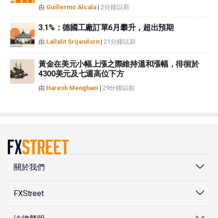
由
Guillermo Alcala
|
2分鐘以前
3.1%：德國工廠訂單6月攀升，超出預期
由
Lallalit Srijandorn
|
21分鐘以前
黃金在美元小幅上漲之際維持溫和漲幅，徘徊於
4300美元及七週高位下方
由
Haresh Menghani
|
29分鐘以前
關於我們
FXStreet