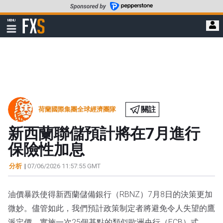
轉
至
FXStreet
MENU
主
顯
示
要
導
內
航
容
關註
荷蘭國際集團全球經濟團隊
新西蘭聯儲預計將在7月進行
保險性加息
分析
|
07/06/2026 11:57:55 GMT
油價暴跌使得新西蘭儲備銀行（RBNZ）7月8日的決策更加
微妙。儘管如此，我們預計政策制定者將避免令人失望的鷹
派定價，實施一次25個基點的類似歐洲央行（ECB）式