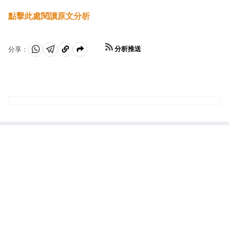
點擊此處閱讀原文分析
分析推送
分享：
分
分
複
享
享
製
至
至
到
WhatsApp
Telegram
剪
貼
板