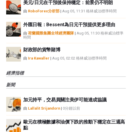
美元/日元在干預後保持穩定：前景仍不明朗
由
RoboForex分析部
|
Aug 05, 11:31 格林威治標準時間
外匯日報：Bessent為日元干預提供更多理由
由
荷蘭國際集團全球經濟團隊
|
Aug 05, 11:30 格林威治標準
時間
財政部的貨幣賭博
由
Ira Kawaller
|
Aug 05, 02:02 格林威治標準時間
經濟指標
新聞
加元持平，交易員關注美伊可能達成協議
由
Lallalit Srijandorn
|
0分鐘以前
歐元在積極數據和油價下跌的推動下穩定在三週高
點