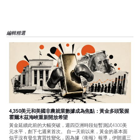
編輯精選
4,350美元和美國非農就業數據成為焦點：黃金多頭緊握
霍爾木茲海峽重新開放希望
黃金延續此前的大幅突破，週四亞洲時段短暫測試4300美
元水平，創下七週來首次。 自一天前以來，黃金的基本面
似乎沒有發生實質性變化，因為據《衛報》報導，伊朗週三