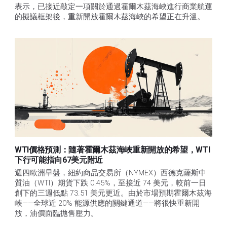
表示，已接近敲定一項關於通過霍爾木茲海峽進行商業航運
的擬議框架後，重新開放霍爾木茲海峽的希望正在升溫。
WTI價格預測：隨著霍爾木茲海峽重新開放的希望，WTI
下行可能指向67美元附近
週四歐洲早盤，紐約商品交易所（NYMEX）西德克薩斯中
質油（WTI）期貨下跌 0.45%，至接近 74 美元，較前一日
創下的三週低點 73.51 美元更近。由於市場預期霍爾木茲海
峽——全球近 20% 能源供應的關鍵通道——將很快重新開
放，油價面臨拋售壓力。 