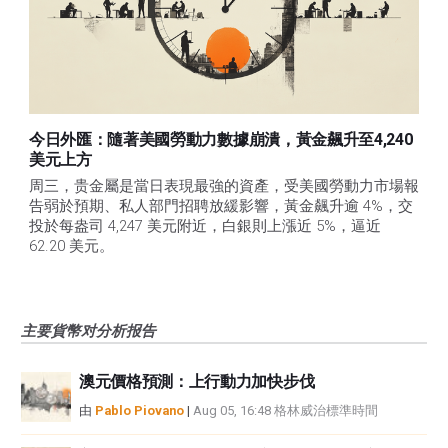
今日外匯：隨著美國勞動力數據崩潰，黃金飆升至4,240
美元上方
周三，贵金屬是當日表現最強的資產，受美國勞動力市場報
告弱於預期、私人部門招聘放緩影響，黃金飆升逾 4%，交
投於每盎司 4,247 美元附近，白銀則上漲近 5%，逼近 
62.20 美元。 
主要貨幣对分析报告
澳元價格預測：上行動力加快步伐
由
Pablo Piovano
|
Aug 05, 16:48 格林威治標準時間