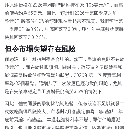
拜原油價格在2026年剩餘時間維持在95-105美元/桶，而當
前價格約為65美元。因此，預計到2026年第四季度之前，
整體CPI將高於4.0%的預測現在看起來不現實。我們預計第
二季度CPI為3.9%，年底回落至3.0%，明年年中基數效應將
使其回落至2.0-2.5%。
但令市場失望存在風險
僅憑這一點，維持利率是合理的。然而，爭論的焦點不在於
整體CPI，而在於通脹預期。關鍵是，政策進入伊朗戰爭和
能源衝擊時處於相對寬鬆的狀態，2026年第一季度實際利
率為-83個基點。這增加了二次效應已經啟動的風險，尤其
是在失業率穩定且工資增長仍高於3.5%的情況下。
因此，儘管通脹衝擊將比預期短暫，但假設這不足以觸發二
次效應顯得風險較大。市場對7月會議定價為18個基點，年
底前緊縮55個基點。本週若維持利率不變，即使伴隨鷹派
指引，也可能引發市場大幅鴿派重新定價，因為市場可能將