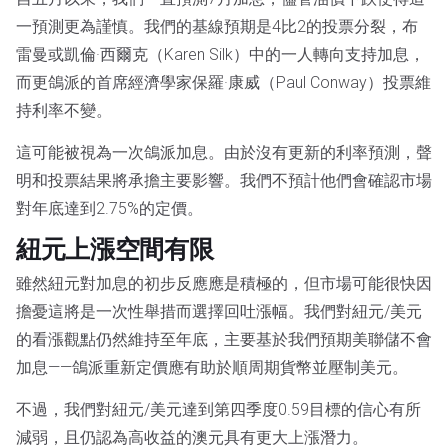
一預測更為謹慎。我們的基線預期是4比2的投票分裂，布
雷曼或凱倫·西爾克（Karen Silk）中的一人轉向支持加息，
而更鴿派的首席經濟學家保羅·康威（Paul Conway）投票維
持利率不變。
這可能被視為一次鴿派加息。由於沒有更新的利率預測，聲
明和投票結果將承擔主要影響。我們不預計他們會確認市場
對年底達到2.75%的定價。
紐元上漲空間有限
雖然紐元對加息的初步反應應是積極的，但市場可能很快因
擔憂這將是一次性舉措而選擇回吐漲幅。我們對紐元/美元
的看漲觀點仍然維持至年底，主要基於我們預期美聯儲不會
加息——鴿派重新定價應有助於順周期貨幣並壓制美元。
不過，我們對紐元/美元達到第四季度0.59目標的信心有所
減弱，且仍認為高收益的澳元具有更大上漲潛力。