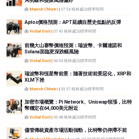
局勢緩和提振風險偏好
由
Manish Chhetri
|
07:54 格林威治標準時間
Aptos價格預測：APT延續自歷史低點的反彈
由
Vishal Dixit
|
07:43 格林威治標準時間
前幾大山寨幣價格預測：瑞波幣、卡爾達諾和
Solana面臨更深跌幅風險
由
Vishal Dixit
|
06:04 格林威治標準時間
瑞波幣和恆星幣前景：隨著技術前景惡化，XRP和
XLM下挫
由
Manish Chhetri
|
03:57 格林威治標準時間
加密市場概覽：Pi Network、Uniswap領漲，比特
幣穩定在64,000美元附近
由
Vishal Dixit
|
03:48 格林威治標準時間
儘管傳統資產市場活動強勁，比特幣仍停滯不前