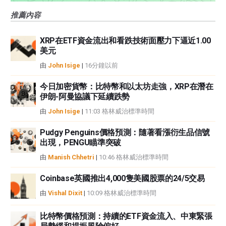
FXStreet和作者不提供個性化的建議。作者對該資訊的準確性、完整性或適用
推薦內容
性不作任何陳述。FXStreet和作者將不承擔任何錯誤，遺漏或任何損失，傷害
或損害由此資訊及其顯示或使用引起的。錯誤和遺漏除外。本文作者和
FXStreet並非註冊投資顧問，本文內容無意提供任何投資建議。
XRP在ETF資金流出和看跌技術面壓力下逼近1.00
美元
由
John Isige
|
16分鐘以前
今日加密貨幣：比特幣和以太坊走強，XRP在潛在
伊朗-阿曼協議下延續跌勢
由
John Isige
|
11:03 格林威治標準時間
Pudgy Penguins價格預測：隨著看漲衍生品信號
出現，PENGU瞄準突破
由
Manish Chhetri
|
10:46 格林威治標準時間
Coinbase英國推出4,000隻美國股票的24/5交易
由
Vishal Dixit
|
10:09 格林威治標準時間
比特幣價格預測：持續的ETF資金流入、中東緊張