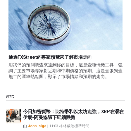
通過FXStreet的專家預覽來了解市場走向
用我們的預測調查來達到妳的目標，這是壹種情緒工具，強
調了主要市場專家對近期和中期價格的預期。這是壹張獨壹
無二的匯率熱點圖，顯示了市場情緒和預期的走向。
BTC
今日加密貨幣：比特幣和以太坊走強，XRP在潛在
伊朗-阿曼協議下延續跌勢
由
John Isige
|
11:03 格林威治標準時間