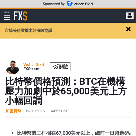
轉
至
FXStreet
MENU
主
顯
示
要
導
內
市場等待霍爾木茲海峽協議
航
Clos
容
alert
Vishal Dixit
關註
FXStreet
比特幣價格預測：BTC在機構
壓力加劇中於65,000美元上方
小幅回調
加密貨幣
|
06/03/2026 11:44:57 GMT
比特幣週三徘徊在67,000美元以上，繼前一日超過6%