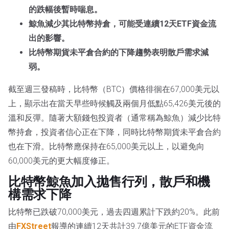
的跌幅後暫時喘息。
鯨魚減少其比特幣持倉，可能受連續12天ETF資金流
出的影響。
比特幣期貨未平倉合約的下降趨勢表明散戶需求減
弱。
截至週三發稿時，比特幣（BTC）價格徘徊在67,000美元以
上，顯示出在當天早些時候觸及兩個月低點65,426美元後的
溫和反彈。隨著大額錢包投資者（通常稱為鯨魚）減少比特
幣持倉，投資者信心正在下降，同時比特幣期貨未平倉合約
也在下滑。比特幣應保持在65,000美元以上，以避免向
60,000美元的更大幅度修正。
比特幣鯨魚加入拋售行列，散戶和機
構需求下降
比特幣已跌破70,000美元，過去四週累計下跌約20%。此前
由
FXStreet
報導的連續12天共計39.7億美元的ETF資金流