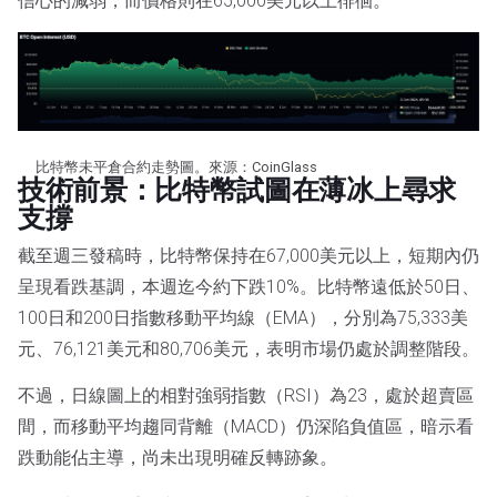
信心的減弱，而價格則在65,000美元以上徘徊。
比特幣未平倉合約走勢圖。來源：CoinGlass
技術前景：比特幣試圖在薄冰上尋求
支撐
截至週三發稿時，比特幣保持在67,000美元以上，短期內仍
呈現看跌基調，本週迄今約下跌10%。比特幣遠低於50日、
100日和200日指數移動平均線（EMA），分別為75,333美
元、76,121美元和80,706美元，表明市場仍處於調整階段。
不過，日線圖上的相對強弱指數（RSI）為23，處於超賣區
間，而移動平均趨同背離（MACD）仍深陷負值區，暗示看
跌動能佔主導，尚未出現明確反轉跡象。