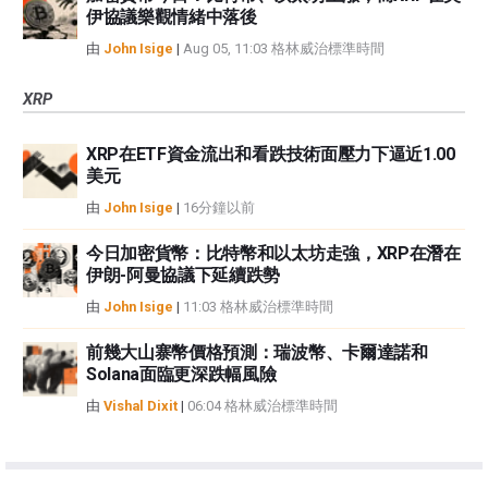
伊協議樂觀情緒中落後
由
John Isige
|
Aug 05, 11:03 格林威治標準時間
XRP
XRP在ETF資金流出和看跌技術面壓力下逼近1.00
美元
由
John Isige
|
16分鐘以前
今日加密貨幣：比特幣和以太坊走強，XRP在潛在
伊朗-阿曼協議下延續跌勢
由
John Isige
|
11:03 格林威治標準時間
前幾大山寨幣價格預測：瑞波幣、卡爾達諾和
Solana面臨更深跌幅風險
由
Vishal Dixit
|
06:04 格林威治標準時間