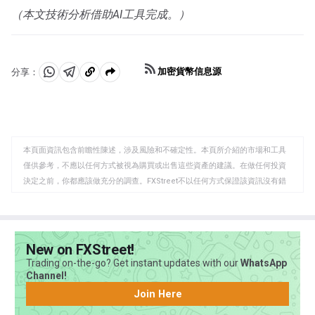
（本文技術分析借助AI工具完成。）
加密貨幣信息源
分享：
分
分
複
享
享
製
至
至
到
WhatsApp
Telegram
剪
本頁面資訊包含前瞻性陳述，涉及風險和不確定性。本頁所介紹的市場和工具
貼
僅供參考，不應以任何方式被視為購買或出售這些資產的建議。在做任何投資
板
決定之前，你都應該做充分的調查。FXStreet不以任何方式保證該資訊沒有錯
誤、錯誤或重大錯報。它也不保證這些資料是及時的。在公開市場投資涉及很
大的風險，包括損失全部或部分投資，以及精神上的痛苦。所有與投資有關的
風險、損失和成本，包括本金的全部損失，均由您負責。本文僅代表作者個人
觀點，並不代表FXStreet或其廣告商的官方政策或立場。作者不對本頁連結的
New on FXStreet!
資訊負責。
Trading on-the-go? Get instant updates with our
WhatsApp
如果文章正文中沒有明確提到，在撰寫本文時，作者在本文中提到的任何股票
Channel!
中都沒有頭寸，也沒有與文中提到的任何公司有業務關係。除了FXStreet，作
Join Here
者沒有收到撰寫這篇文章的報酬。