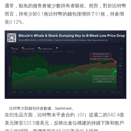
通常，鯨魚的拋售會被少數持有者吸收。然而，對於比特幣
而言，持有少於0.1枚比特幣的錢包僅增持了61枚，持倉增
長0.12%。
比特幣大額錢包持倉數據。Santiment。
在衍生品方面，比特幣未平倉合約（OI）從週二的542.4億
美元降至523.5億美元，反映出倉位構建的持續下降和散戶