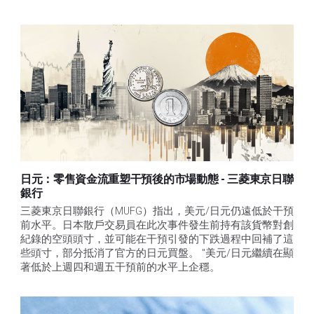
日元：零售資金流重塑干預後的市場動態 - 三菱東京日聯
銀行
三菱東京日聯銀行（MUFG）指出，美元/日元仍遠低於干預
前水平。日本散戶交易員在此次事件發生前持有該貨幣對創
紀錄的空頭頭寸，並可能在干預引發的下跌過程中回補了這
些頭寸，部分抵消了官方的日元買盤。 "美元/日元繼續在顯
著低於上週四和週五干預前的水平上企穩。