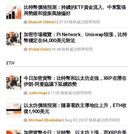
比特幣價格預測：持續的ETF資金流入、中東緊張
局勢緩和提振風險偏好
由
Manish Chhetri
|
07:54 格林威治標準時間
加密市場概覽：Pi Network、Uniswap領漲，比特
幣穩定在64,000美元附近
由
Vishal Dixit
|
03:48 格林威治標準時間
ETH
今日加密貨幣：比特幣和以太坊走強，XRP在潛在
伊朗-阿曼協議下延續跌勢
由
John Isige
|
11:03 格林威治標準時間
以太坊價格預測：隨著看跌主導地位上升，ETH收
復1,900美元
由
Michael Ebiekutan
|
Aug 05, 20:07 格林威治標準時間
加密貨幣今日：比特幣、以太坊上漲，而XRP在美