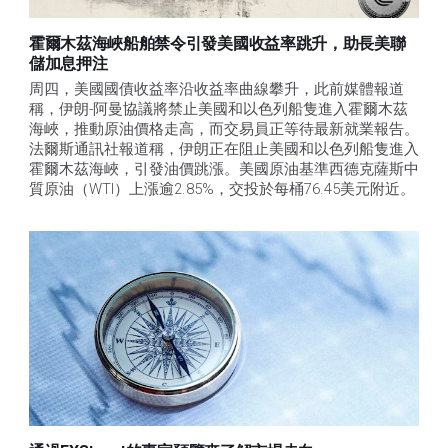
霍爾木茲海峽船舶禁令引發美國收益率跳升，助長美聯
儲加息押注
周四，美國國債收益率沿收益率曲線攀升，此前媒體報道
稱，伊朗-阿曼協議將禁止美國和以色列船隻進入霍爾木茲
海峽，推動原油價格走高，而交易員正等待最新就業報告。
法爾斯通訊社報道稱，伊朗正在阻止美國和以色列船隻進入
霍爾木茲海峽，引發油價跳漲。美國原油基準西德克薩斯中
質原油（WTI）上漲逾2.85%，交投於每桶76.45美元附近。