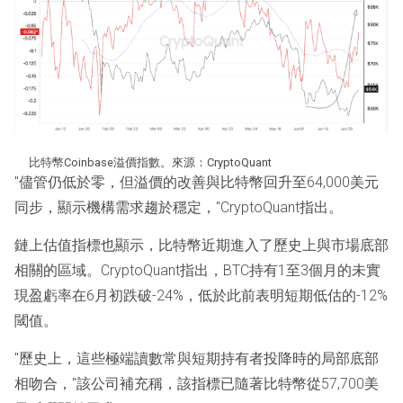
比特幣Coinbase溢價指數。來源：CryptoQuant
"儘管仍低於零，但溢價的改善與比特幣回升至64,000美元
同步，顯示機構需求趨於穩定，"CryptoQuant指出。
鏈上估值指標也顯示，比特幣近期進入了歷史上與市場底部
相關的區域。CryptoQuant指出，BTC持有1至3個月的未實
現盈虧率在6月初跌破-24%，低於此前表明短期低估的-12%
閾值。
"歷史上，這些極端讀數常與短期持有者投降時的局部底部
相吻合，"該公司補充稱，該指標已隨著比特幣從57,700美