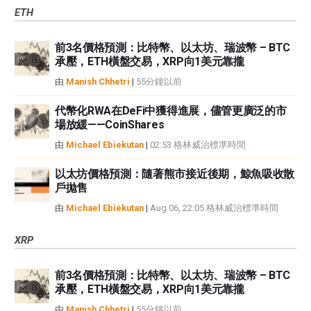
ETH
前3名價格預測：比特幣、以太坊、瑞波幣 – BTC
承壓，ETH橫盤交易，XRP向1美元靠攏
由
Manish Chhetri
|
55分鐘以前
代幣化RWA在DeFi中獲得進展，儘管更廣泛的市
場放緩——CoinShares
由
Michael Ebiekutan
|
02:53 格林威治標準時間
以太坊價格預測：隨著熊市接近後期，鯨魚吸收散
戶拋售​
由
Michael Ebiekutan
|
Aug 06, 22:05 格林威治標準時間
XRP
前3名價格預測：比特幣、以太坊、瑞波幣 – BTC
承壓，ETH橫盤交易，XRP向1美元靠攏
由
Manish Chhetri
|
55分鐘以前