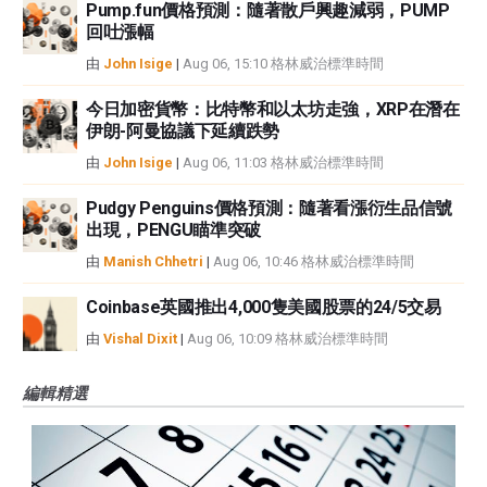
Pump.fun價格預測：隨著散戶興趣減弱，PUMP
回吐漲幅
由
John Isige
|
Aug 06, 15:10 格林威治標準時間
今日加密貨幣：比特幣和以太坊走強，XRP在潛在
伊朗-阿曼協議下延續跌勢
由
John Isige
|
Aug 06, 11:03 格林威治標準時間
Pudgy Penguins價格預測：隨著看漲衍生品信號
出現，PENGU瞄準突破
由
Manish Chhetri
|
Aug 06, 10:46 格林威治標準時間
Coinbase英國推出4,000隻美國股票的24/5交易
由
Vishal Dixit
|
Aug 06, 10:09 格林威治標準時間
編輯精選