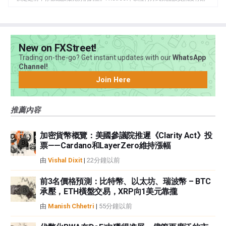
誤、錯誤或重大錯報。它也不保證這些資料是及時的。在公開市場投資涉及很
大的風險，包括損失全部或部分投資，以及精神上的痛苦。所有與投資有關的
風險、損失和成本，包括本金的全部損失，均由您負責。本文僅代表作者個人
觀點，並不代表FXStreet或其廣告商的官方政策或立場。作者不對本頁連結的
New on FXStreet!
資訊負責。
Trading on-the-go? Get instant updates with our
WhatsApp
如果文章正文中沒有明確提到，在撰寫本文時，作者在本文中提到的任何股票
Channel!
中都沒有頭寸，也沒有與文中提到的任何公司有業務關係。除了FXStreet，作
Join Here
者沒有收到撰寫這篇文章的報酬。
FXStreet和作者不提供個性化的建議。作者對該資訊的準確性、完整性或適用
推薦內容
性不作任何陳述。FXStreet和作者將不承擔任何錯誤，遺漏或任何損失，傷害
或損害由此資訊及其顯示或使用引起的。錯誤和遺漏除外。本文作者和
FXStreet並非註冊投資顧問，本文內容無意提供任何投資建議。
加密貨幣概覽：美國參議院推遲《Clarity Act》投
票——Cardano和LayerZero維持漲幅
由
Vishal Dixit
|
22分鐘以前
前3名價格預測：比特幣、以太坊、瑞波幣 – BTC
承壓，ETH橫盤交易，XRP向1美元靠攏
由
Manish Chhetri
|
55分鐘以前