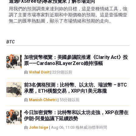
通過FXStreet的專家預覽來了解市場走向
用我們的預測調查來達到妳的目標，這是壹種情緒工具，強
調了主要市場專家對近期和中期價格的預期。這是壹張獨壹
無二的匯率熱點圖，顯示了市場情緒和預期的走向。
BTC
加密貨幣概覽：美國參議院推遲《Clarity Act》投
票——Cardano和LayerZero維持漲幅
由
Vishal Dixit
|
22分鐘以前
前3名價格預測：比特幣、以太坊、瑞波幣 – BTC
承壓，ETH橫盤交易，XRP向1美元靠攏
由
Manish Chhetri
|
55分鐘以前
今日加密貨幣：比特幣和以太坊走強，XRP在潛在
伊朗-阿曼協議下延續跌勢
由
John Isige
|
Aug 06, 11:03 格林威治標準時間