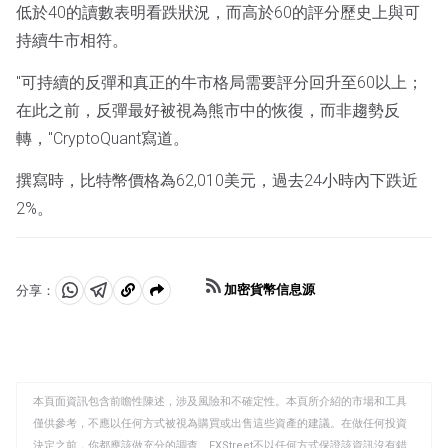
低於40的讀數表明看跌狀況，而高於60的評分歷史上與可
持續牛市相符。
"可持續的反彈和真正的牛市格局需要評分回升至60以上；
在此之前，反彈最好被視為熊市中的恢復，而非趨勢反
轉，"CryptoQuant寫道。
撰寫時，比特幣價格為62,010美元，過去24小時內下跌近
2%。
加密貨幣信息源
分享：
分
分
複
享
享
製
至
至
到
WhatsApp
Telegram
剪
本頁面資訊包含前瞻性陳述，涉及風險和不確定性。本頁所介紹的市場和工具
貼
僅供參考，不應以任何方式被視為購買或出售這些資產的建議。在做任何投資
板
決定之前，你都應該做充分的調查。FXStreet不以任何方式保證該資訊沒有錯