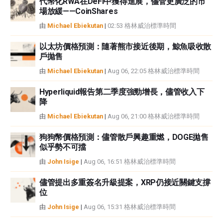
代幣化RWA在DeFi中獲得進展，儘管更廣泛的市
場放緩——CoinShares
由
Michael Ebiekutan
|
02:53 格林威治標準時間
以太坊價格預測：隨著熊市接近後期，鯨魚吸收散
戶拋售​
由
Michael Ebiekutan
|
Aug 06, 22:05 格林威治標準時間
Hyperliquid報告第二季度強勁增長，儘管收入下
降
由
Michael Ebiekutan
|
Aug 06, 21:00 格林威治標準時間
狗狗幣價格預測：儘管散戶興趣重燃，DOGE拋售
似乎勢不可擋
由
John Isige
|
Aug 06, 16:51 格林威治標準時間
儘管提出多重簽名升級提案，XRP仍接近關鍵支撐
位
由
John Isige
|
Aug 06, 15:31 格林威治標準時間