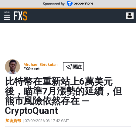
轉
至
FXStreet
MENU
主
顯
示
要
導
內
航
容
Michael Ebiekutan
關註
FXStreet
比特幣在重新站上6萬美元
後，瞄準7月漲勢的延續，但
熊市風險依然存在 —
CryptoQuant
加密貨幣
|
07/09/2026 03:17:42 GMT