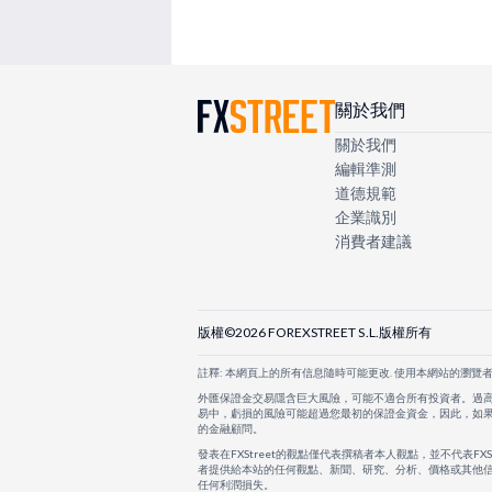
關於我們
關於我們
編輯準測
道德規範
企業識別
消費者建議
版權©2026 FOREXSTREET S.L.版權所有
註釋: 本網頁上的所有信息隨時可能更改. 使用本網站的瀏覽
外匯保證金交易隱含巨大風險，可能不適合所有投資者。過
易中，虧損的風險可能超過您最初的保證金資金，因此，如
的金融顧問。
發表在FXStreet的觀點僅代表撰稿者本人觀點，並不代表FX
者提供給本站的任何觀點、新聞、研究、分析、價格或其他信
任何利潤損失。