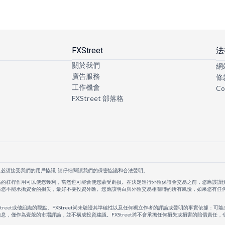
FXStreet
法
關於我們
網
廣告服務
條
工作機會
Co
FXStreet 部落格
者必須接受我們的用戶協議. 請仔細閱讀我們的保密協議和合法聲明。
高的杠桿作用可以使您獲利，當然也可能會使您蒙受虧損。在決定進行外匯保證金交易之前，您應該謹
果您不能承擔資金的損失，最好不要投資外匯。您應該明白與外匯交易相關聯的所有風險，如果您有任
Street或他組織的觀點。FXStreet尚未驗證其準確性以及任何獨立作者的評論或聲明的事實依據：可能
息，僅作為壹般的市場評論，並不構成投資建議。FXStreet將不會承擔任何損失或損害的賠償責任