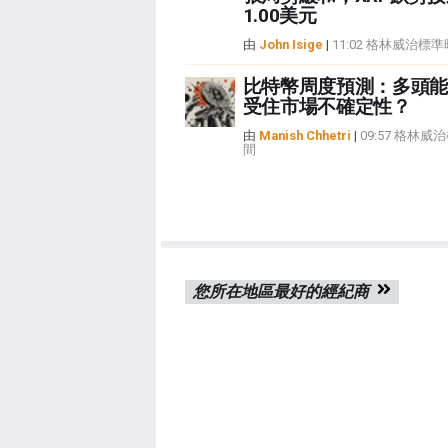
1.00美元
由
John Isige
|
11:02 格林威治標
比特幣周度預測：多頭能
受住市場不確定性？
由
Manish Chhetri
|
09:57 格林威
間
您所在地區最好的經紀商