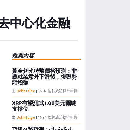
去中心化金融
推薦內容
黃金兌比特幣價格預測：非
農就業意外下滑後，復甦勢
頭增強
由
John Isige
|
16:02 格林威治標準時間
XRP有望測試1.00美元關鍵
支撐位
由
John Isige
|
15:31 格林威治標準時間
頂級AI幣預測：Chainlink、