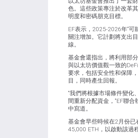
以太坊基金會推出了一套
色。這些政策專注於改革
明度和密碼朋克目標。
EF表示，2025-2026
關注增加。它計劃將支出目標
線。
基金會還指出，將利用部分
與以太坊價值觀一致的De
要求，包括安全性和保障，
目，同時產生回報。
"我們將根據市場條件變化
間重新分配資金，"EF聯合執行
中寫道。
基金會早些時候在2月份已在Aav
45,000 ETH，以啟動該過