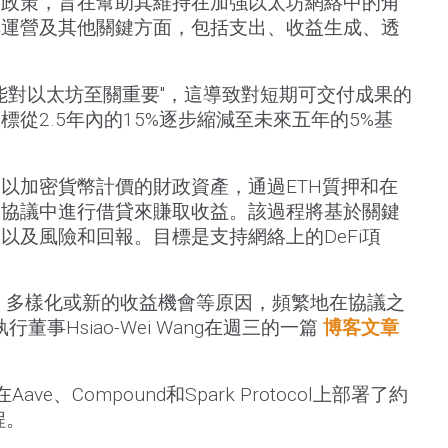
財政策，旨在幫助其維持在加強以太坊網絡中的角
其運營及其他關鍵方面，包括支出、收益生成、透
年"可能對以太坊至關重要"，這導致對短期可交付成果的
從2.5年內的15%逐步縮減至未來五年的5%基
以加密貨幣計價的財政資產，通過ETH質押和在
Fi協議中進行借貸來賺取收益。該過程將基於關鍵
以及風險和回報。目標是支持網絡上的DeFi項
、多樣化或新的收益機會等原因，頻繁地在協議之
董事Hsiao-Wei Wang在週三的一篇
博客文章
e、Compound和Spark Protocol上部署了約
程。