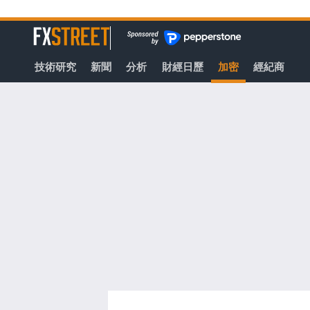
轉
至
FXStreet
主
要
技術研究
新聞
分析
財經日歷
加密
經紀商
內
容