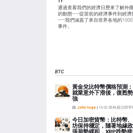
通過查看我們的經濟日歷來了解外
的動態——從當前的經濟事件到經濟
——我們涵蓋了來自世界各地的100
事件。
BTC
黃金兌比特幣價格預測：
就業意外下滑後，復甦勢
強
由
John Isige
|
16:02 格林威治標
今日加密貨幣：比特幣、
坊保持穩定，隨著地緣政
張局勢緩和，XRP跌勢接