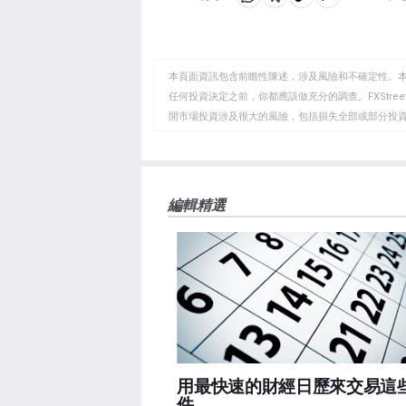
分
分
複
享
享
製
至
至
到
WhatsApp
Telegram
剪
本頁面資訊包含前瞻性陳述，涉及風險和不確定性。
貼
任何投資決定之前，你都應該做充分的調查。FXStr
開市場投資涉及很大的風險，包括損失全部或部分投
板
負責。本文僅代表作者個人觀點，並不代表FXStre
如果文章正文中沒有明確提到，在撰寫本文時，作者
FXStreet，作者沒有收到撰寫這篇文章的報酬。
FXStreet和作者不提供個性化的建議。作者對該資
編輯精選
失，傷害或損害由此資訊及其顯示或使用引起的。錯誤和
用最快速的財經日歷來交易這
件