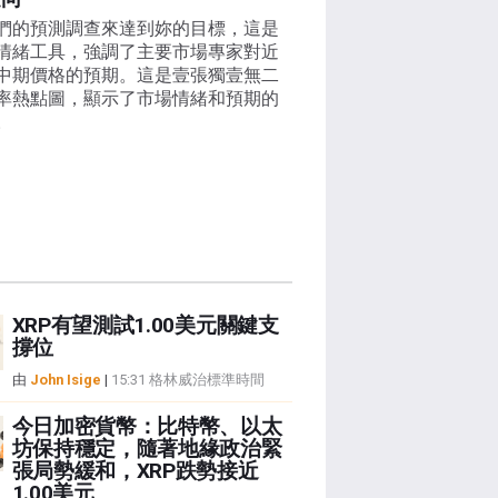
們的預測調查來達到妳的目標，這是
情緒工具，強調了主要市場專家對近
中期價格的預期。這是壹張獨壹無二
率熱點圖，顯示了市場情緒和預期的
。
XRP有望測試1.00美元關鍵支
撐位
由
John Isige
|
15:31 格林威治標準時間
今日加密貨幣：比特幣、以太
坊保持穩定，隨著地緣政治緊
張局勢緩和，XRP跌勢接近
1.00美元