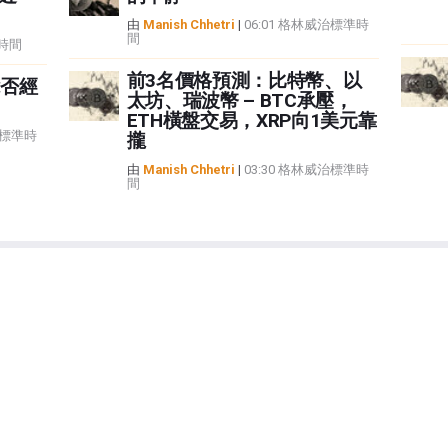
由
Manish Chhetri
|
06:01 格林威治標準時
間
準時間
前3名價格預測：比特幣、以
否經
太坊、瑞波幣 – BTC承壓，
ETH橫盤交易，XRP向1美元靠
治標準時
攏
由
Manish Chhetri
|
03:30 格林威治標準時
間