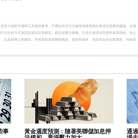
本頁所介紹的市場和工具僅供參考，不應以任何方式被視為購買或出售這些資產的建議。在做
eet不以任何方式保證該資訊沒有錯誤、錯誤或重大錯報。它也不保證這些資料是及時的。在公
資，以及精神上的痛苦。所有與投資有關的風險、損失和成本，包括本金的全部損失，均由您
et或其廣告商的官方政策或立場。作者不對本頁連結的資訊負責。
在本文中提到的任何股票中都沒有頭寸，也沒有與文中提到的任何公司有業務關係。除了
訊的準確性、完整性或適用性不作任何陳述。FXStreet和作者將不承擔任何錯誤，遺漏或任何損
遺漏除外。本文作者和FXStreet並非註冊投資顧問，本文內容無意提供任何投資建議。
些事
黃金週度預測：隨著美聯儲加息押
通過
注緩和，看漲壓力加大
場