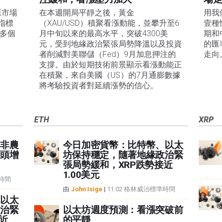
匯市場
在本週開局平靜之後，黃金
用我
指標
（XAU/USD）積聚看漲動能，並攀升至6
壹種
0多個
月中旬以來的最高水平，突破4300美
期和
元，受到地緣政治緊張局勢降溫以及投資
的匯
者削減對美聯儲（Fed）9月加息押注的
走向
支撐。由於短期技術前景顯示看漲動能正
在積聚，來自美國（US）的7月通膨數據
將考驗投資者對延續漲勢的信心。 
ETH
XRP
非農
今日加密貨幣：比特幣、以太
頭增
坊保持穩定，隨著地緣政治緊
張局勢緩和，XRP跌勢接近
1.00美元
準時間
由
John Isige
|
11:02 格林威治標準時間
以太
治緊
以太坊週度預測：看漲突破前
近
的平靜