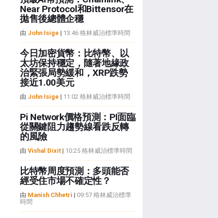
Near Protocol和Bittensor在
拋售後總體企穩
由
John Isige
|
13:46 格林威治標準時間
今日加密貨幣：比特幣、以
太坊保持穩定，隨著地緣政
治緊張局勢緩和，XRP跌勢
接近1.00美元
由
John Isige
|
11:02 格林威治標準時間
Pi Network價格預測：PI面臨
從關鍵阻力趨勢線看跌反轉
的風險
由
Vishal Dixit
|
10:25 格林威治標準時間
比特幣周度預測：多頭能否
經受住市場不確定性？
由
Manish Chhetri
|
09:57 格林威治標準
時間