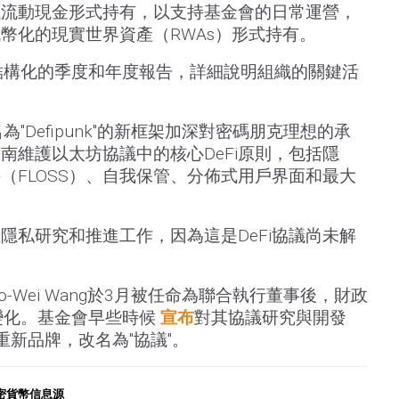
以流動現金形式持有，以支持基金會的日常運營，
幣化的現實世界資產（RWAs）形式持有。
結構化的季度和年度報告，詳細說明組織的關鍵活
"Defipunk"的新框架加深對密碼朋克理想的承
南維護以太坊協議中的核心DeFi原則，包括隱
（FLOSS）、自我保管、分佈式用戶界面和最大
隱私研究和推進工作，因為這是DeFi協議尚未解
Hsiao-Wei Wang於3月被任命為聯合執行董事後，財政
變化。基金會早些時候
宣布
對其協議研究與開發
重新品牌，改名為"協議"。
密貨幣信息源