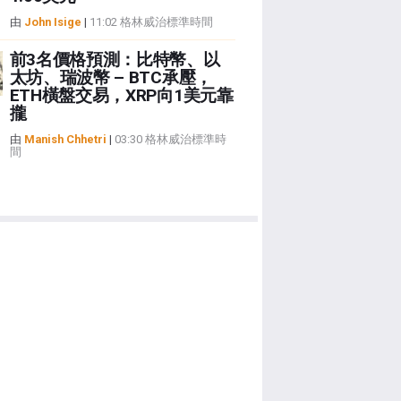
由
John Isige
|
11:02 格林威治標準時間
前3名價格預測：比特幣、以
太坊、瑞波幣 – BTC承壓，
ETH橫盤交易，XRP向1美元靠
攏
由
Manish Chhetri
|
03:30 格林威治標準時
間