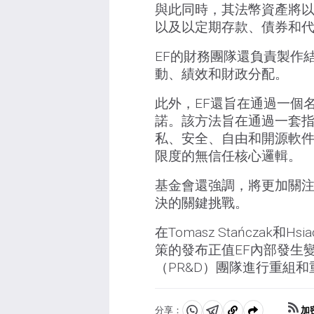
與此同時，其法幣資產將
以及以定期存款、債券和代
EF的財務團隊還負責製作
動、績效和財政分配。
此外，EF還旨在通過一個名為
諾。該方法旨在通過一套指
私、安全、自由和開源軟件
限度的無信任核心邏輯。
基金會還強調，將更加關注
決的關鍵挑戰。
在Tomasz Stańczak和
策的發布正值EF內部發生
（PR&D）團隊進行重組和
加
分享：