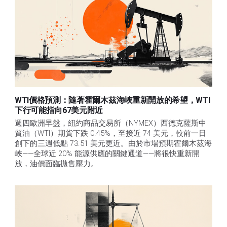
WTI價格預測：隨著霍爾木茲海峽重新開放的希望，WTI
下行可能指向67美元附近
週四歐洲早盤，紐約商品交易所（NYMEX）西德克薩斯中
質油（WTI）期貨下跌 0.45%，至接近 74 美元，較前一日
創下的三週低點 73.51 美元更近。由於市場預期霍爾木茲海
峽——全球近 20% 能源供應的關鍵通道——將很快重新開
放，油價面臨拋售壓力。 