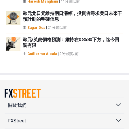
由
Haresh Menghani
|
11分鐘以前
歐元兌日元維持兩日漲幅，投資者尋求美日未來干
預計劃的明確信息
由
Sagar Dua
|
21分鐘以前
歐元/英鎊價格預測：維持在0.8580下方，迄今回
調有限
由
Guillermo Alcala
|
29分鐘以前
關於我們
FXStreet