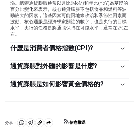
漲。總體通貨膨脹通常以月比(MoM)和年比(YoY)為基礎的
百分比變化來表示。核心通貨膨脹不包括食品和燃料等波
動較大的因素，這些因素可能因地緣政治和季節性因素而
波動。核心通脹是經濟學家關註的數字，也是央行的目標
水平，央行的任務是將通脹保持在可控水平，通常在2%左
右。
什麽是消費者價格指數(CPI)?
消費者價格指數(CPI)衡量一籃子商品和服務在一段時間內
的價格變化。它通常以月環比(MoM)和年同比(YoY)的百分
通貨膨脹對外匯的影響是什麽?
比變化來表示。核心CPI是各國央行的目標，因為它不包括
一個國家的高通貨膨脹會推高其貨幣的價值，盡管這似乎
波動較大的食品和燃料投入。當核心CPI高於2%時，通常
有悖常理，反之亦然。這是因為央行通常會提高利率以對
通貨膨脹是如何影響黃金價格的?
會導致更高的利率，反之亦然，當它低於2%時。由於較高
抗更高的通脹，這會吸引更多的全球資本流入，這些投資
的利率對貨幣有利，較高的通貨膨脹通常會導致貨幣走
「以前，黃金是投資者在高通脹時期轉向的資產，因為它
者正在尋找一個有利可圖的投資場所。
強。當通脹下降時，情況正好相反。
能保值，雖然投資者在市場極端動蕩時期仍然會購買黃
金，因為它具有避險屬性，但大多數時候並非如此。這是
因為當通脹高企時，央行會提高利率來對抗通脹。較高的
利率對黃金來說是負面的，因為相對於有息資產或將錢存
信息推送
分享：
入現金存款賬戶，它們增加了持有黃金的機會成本。另一
分
分
複
方面，較低的通脹往往對黃金有利，因為它會降低利率，
享
享
製
使這種明亮的金屬成為更可行的投資選擇。」