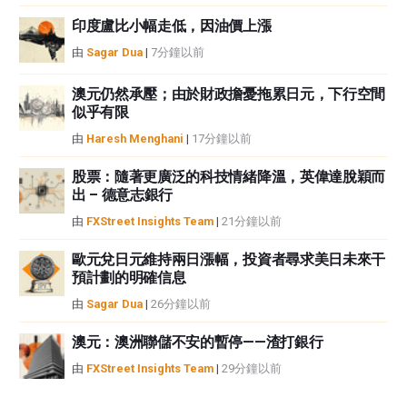
印度盧比小幅走低，因油價上漲
由
Sagar Dua
|
7分鐘以前
澳元仍然承壓；由於財政擔憂拖累日元，下行空間
似乎有限
由
Haresh Menghani
|
17分鐘以前
股票：隨著更廣泛的科技情緒降溫，英偉達脫穎而
出 – 德意志銀行
由
FXStreet Insights Team
|
21分鐘以前
歐元兌日元維持兩日漲幅，投資者尋求美日未來干
預計劃的明確信息
由
Sagar Dua
|
26分鐘以前
澳元：澳洲聯儲不安的暫停——渣打銀行
由
FXStreet Insights Team
|
29分鐘以前