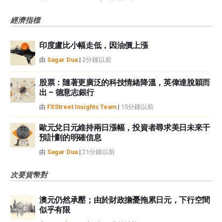
經濟指標
印度盧比小幅走低，因油價上漲
由
Sagar Dua
|
2分鐘以前
股票：隨著更廣泛的科技情緒降溫，英偉達脫穎而
出 – 德意志銀行
由
FXStreet Insights Team
|
15分鐘以前
歐元兌日元維持兩日漲幅，投資者尋求美日未來干
預計劃的明確信息
由
Sagar Dua
|
21分鐘以前
次要貨幣對
澳元仍然承壓；由於財政擔憂拖累日元，下行空間
似乎有限