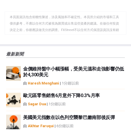
至
至
到
WhatsApp
Telegram
剪
本頁面資訊包含前瞻性陳述，涉及風險和不確定性。本頁所介紹的市場和工具
貼
僅供參考，不應以任何方式被視為購買或出售這些資產的建議。在做任何投資
板
決定之前，你都應該做充分的調查。FXStreet不以任何方式保證該資訊沒有錯
誤、錯誤或重大錯報。它也不保證這些資料是及時的。在公開市場投資涉及很
大的風險，包括損失全部或部分投資，以及精神上的痛苦。所有與投資有關的
風險、損失和成本，包括本金的全部損失，均由您負責。本文僅代表作者個人
最新新聞
觀點，並不代表FXStreet或其廣告商的官方政策或立場。作者不對本頁連結的
資訊負責。
金價維持盤中小幅漲幅，受美元溫和走強影響仍低
如果文章正文中沒有明確提到，在撰寫本文時，作者在本文中提到的任何股票
於4,300美元
中都沒有頭寸，也沒有與文中提到的任何公司有業務關係。除了FXStreet，作
者沒有收到撰寫這篇文章的報酬。
由
Haresh Menghani
|
1分鐘以前
FXStreet和作者不提供個性化的建議。作者對該資訊的準確性、完整性或適用
性不作任何陳述。FXStreet和作者將不承擔任何錯誤，遺漏或任何損失，傷害
歐元區零售銷售6月意外下降0.3%月率
或損害由此資訊及其顯示或使用引起的。錯誤和遺漏除外。本文作者和
由
Sagar Dua
|
1分鐘以前
FXStreet並非註冊投資顧問，本文內容無意提供任何投資建議。
美國美元指數在以色列空襲黎巴嫩南部後反彈
由
Akhtar Faruqui
|
6分鐘以前