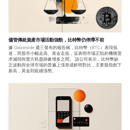
儘管傳統資產市場活動強勁，比特幣仍停滯不前
據 Glassnode 週三發布的報告稱，比特幣（BTC）表現低
迷，而股市小幅走高、黃金走低，這表明市場正陷於機構需
求減弱與賣方耗盡跡象增多之間。 該公司表示，比特幣缺
乏波動與全球市場的普遍上漲形成鮮明對比，主要股指創下
新高，黃金則延續漲勢。