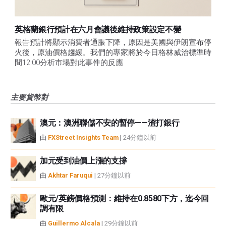
英格蘭銀行預計在六月會議後維持政策設定不變
報告預計將顯示消費者通脹下降，原因是美國與伊朗宣布停
火後，原油價格趨緩。我們的專家將於今日格林威治標準時
間12:00分析市場對此事件的反應
主要貨幣對
澳元：澳洲聯儲不安的暫停——渣打銀行
由
FXStreet Insights Team
|
24分鐘以前
加元受到油價上漲的支撐
由
Akhtar Faruqui
|
27分鐘以前
歐元/英鎊價格預測：維持在0.8580下方，迄今回
調有限
由
Guillermo Alcala
|
29分鐘以前