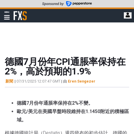
轉
至
FXStreet
MENU
主
顯
示
要
導
內
航
容
德國7月份年CPI通脹率保持在
2%，高於預期的1.9%
新聞
|
07/31/2025 12:07:47 GMT
| 由
Eren Sengezer
德國7月份年通脹率保持在2%不變。
歐元/美元在美國早盤時段維持在1.1450附近的積極區
域。
根據德國統計局（Destatis）週四發布的初步估計，德國的