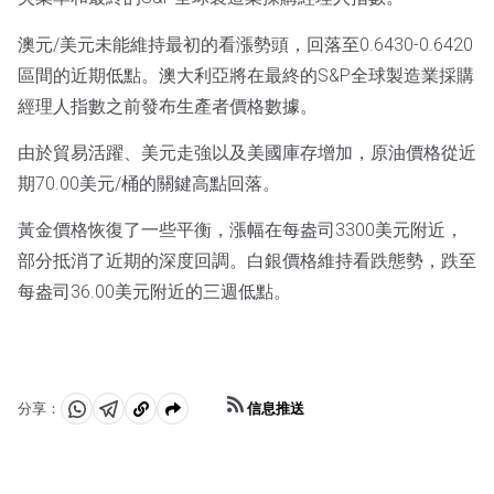
澳元/美元未能維持最初的看漲勢頭，回落至0.6430-0.6420
區間的近期低點。澳大利亞將在最終的S&P全球製造業採購
經理人指數之前發布生產者價格數據。
由於貿易活躍、美元走強以及美國庫存增加，原油價格從近
期70.00美元/桶的關鍵高點回落。
黃金價格恢復了一些平衡，漲幅在每盎司3300美元附近，
部分抵消了近期的深度回調。白銀價格維持看跌態勢，跌至
每盎司36.00美元附近的三週低點。
信息推送
分享：
分
分
複
享
享
製
至
至
到