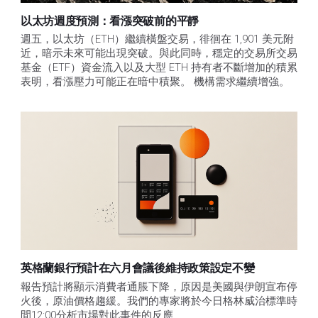
以太坊週度預測：看漲突破前的平靜
週五，以太坊（ETH）繼續橫盤交易，徘徊在 1,901 美元附
近，暗示未來可能出現突破。與此同時，穩定的交易所交易
基金（ETF）資金流入以及大型 ETH 持有者不斷增加的積累
表明，看漲壓力可能正在暗中積聚。 機構需求繼續增強。
英格蘭銀行預計在六月會議後維持政策設定不變
報告預計將顯示消費者通脹下降，原因是美國與伊朗宣布停
火後，原油價格趨緩。我們的專家將於今日格林威治標準時
間12:00分析市場對此事件的反應