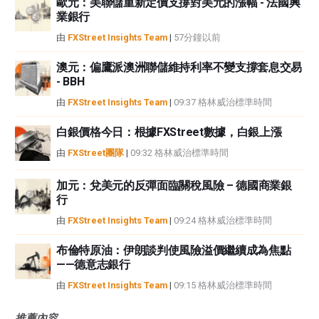
歐元：美聯儲重新定價支撐對美元的漲幅 - 法國興
業銀行
由
FXStreet Insights Team
|
57分鐘以前
澳元：偏鷹派澳洲聯儲維持利率不變支撐套息交易
- BBH
由
FXStreet Insights Team
|
09:37 格林威治標準時間
白銀價格今日：根據FXStreet數據，白銀上漲
由
FXStreet團隊
|
09:32 格林威治標準時間
加元：兌美元的反彈面臨關稅風險 – 德國商業銀
行
由
FXStreet Insights Team
|
09:24 格林威治標準時間
布倫特原油：伊朗談判使風險溢價繼續成為焦點
——德意志銀行
由
FXStreet Insights Team
|
09:15 格林威治標準時間
推薦內容