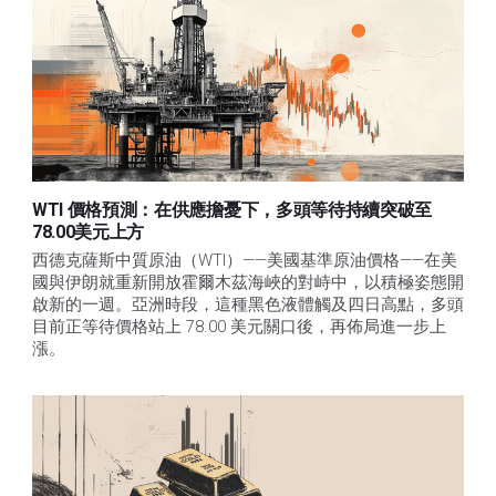
WTI 價格預測：在供應擔憂下，多頭等待持續突破至
78.00美元上方
西德克薩斯中質原油（WTI）——美國基準原油價格——在美
國與伊朗就重新開放霍爾木茲海峽的對峙中，以積極姿態開
啟新的一週。亞洲時段，這種黑色液體觸及四日高點，多頭
目前正等待價格站上 78.00 美元關口後，再佈局進一步上
漲。 