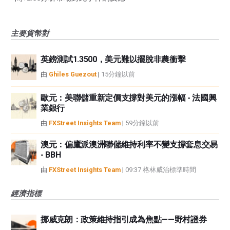
主要貨幣對
英鎊測試1.3500，美元難以擺脫非農衝擊
由
Ghiles Guezout
|
15分鐘以前
歐元：美聯儲重新定價支撐對美元的漲幅 - 法國興
業銀行
由
FXStreet Insights Team
|
59分鐘以前
澳元：偏鷹派澳洲聯儲維持利率不變支撐套息交易
- BBH
由
FXStreet Insights Team
|
09:37 格林威治標準時間
經濟指標
挪威克朗：政策維持指引成為焦點——野村證券