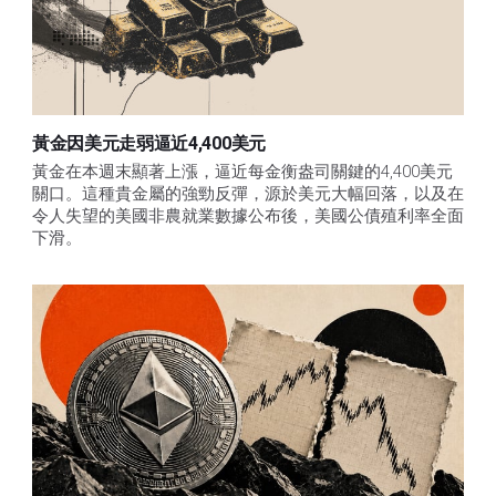
黃金因美元走弱逼近4,400美元
黃金在本週末顯著上漲，逼近每金衡盎司關鍵的4,400美元
關口。這種貴金屬的強勁反彈，源於美元大幅回落，以及在
令人失望的美國非農就業數據公布後，美國公債殖利率全面
下滑。