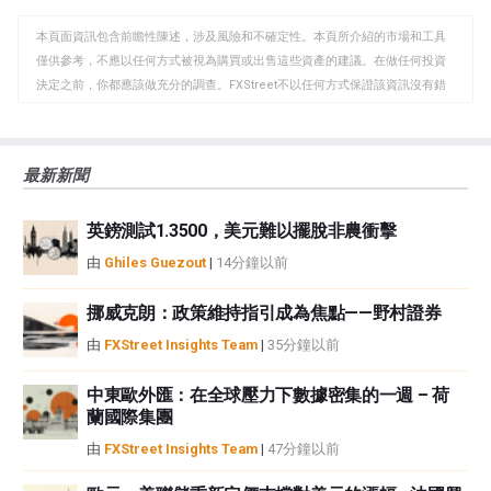
WhatsApp
Telegram
剪
本頁面資訊包含前瞻性陳述，涉及風險和不確定性。本頁所介紹的市場和工具
貼
僅供參考，不應以任何方式被視為購買或出售這些資產的建議。在做任何投資
板
決定之前，你都應該做充分的調查。FXStreet不以任何方式保證該資訊沒有錯
誤、錯誤或重大錯報。它也不保證這些資料是及時的。在公開市場投資涉及很
大的風險，包括損失全部或部分投資，以及精神上的痛苦。所有與投資有關的
風險、損失和成本，包括本金的全部損失，均由您負責。本文僅代表作者個人
最新新聞
觀點，並不代表FXStreet或其廣告商的官方政策或立場。作者不對本頁連結的
資訊負責。
英鎊測試1.3500，美元難以擺脫非農衝擊
如果文章正文中沒有明確提到，在撰寫本文時，作者在本文中提到的任何股票
中都沒有頭寸，也沒有與文中提到的任何公司有業務關係。除了FXStreet，作
由
Ghiles Guezout
|
14分鐘以前
者沒有收到撰寫這篇文章的報酬。
FXStreet和作者不提供個性化的建議。作者對該資訊的準確性、完整性或適用
挪威克朗：政策維持指引成為焦點——野村證券
性不作任何陳述。FXStreet和作者將不承擔任何錯誤，遺漏或任何損失，傷害
由
FXStreet Insights Team
|
35分鐘以前
或損害由此資訊及其顯示或使用引起的。錯誤和遺漏除外。本文作者和
FXStreet並非註冊投資顧問，本文內容無意提供任何投資建議。
中東歐外匯：在全球壓力下數據密集的一週 – 荷
蘭國際集團
由
FXStreet Insights Team
|
47分鐘以前