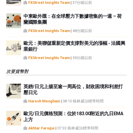
由
FXStreet Insights Team
|
37分鐘以前
中東歐外匯：在全球壓力下數據密集的一週 – 荷
蘭國際集團
由
FXStreet Insights Team
|
48分鐘以前
歐元：美聯儲重新定價支撐對美元的漲幅 - 法國興
業銀行
由
FXStreet Insights Team
|
59分鐘以前
次要貨幣對
英鎊/日元上揚至逾一周高位，財政困境和利差打
壓日元
由
Haresh Menghani
|
08:10 格林威治標準時間
歐元/日元價格預測：位於183.00附近的九日EMA
上方
由
Akhtar Faruqui
|
07:33 格林威治標準時間