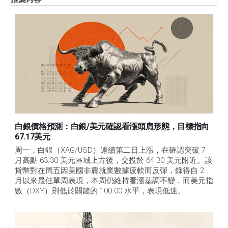
白銀價格預測：白銀/美元確認看漲頭肩形態，目標指向
67.17美元
周一，白銀（XAG/USD）連續第二日上漲，在確認突破 7 
月高點 63.30 美元區域上方後，交投於 64.30 美元附近。該
貨幣對在周五因美國非農就業數據疲軟而反彈，錄得自 2 
月以來最佳單周表現，本周仍維持看漲基調不變，而美元指
數（DXY）則低於關鍵的 100.00 水平，表現低迷。