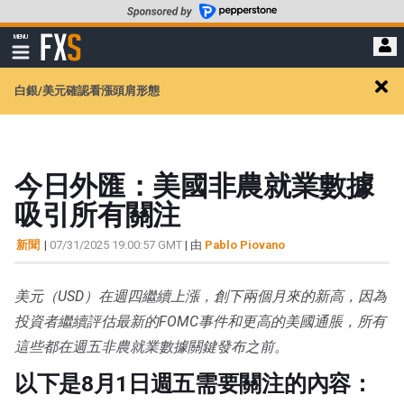
轉
至
FXStreet
MENU
主
顯
示
要
導
內
白銀/美元確認看漲頭肩形態
航
Clos
容
alert
今日外匯：美國非農就業數據
吸引所有關注
新聞
|
07/31/2025 19:00:57 GMT
| 由
Pablo Piovano
美元（USD）在週四繼續上漲，創下兩個月來的新高，因為
投資者繼續評估最新的FOMC事件和更高的美國通脹，所有
這些都在週五非農就業數據關鍵發布之前。
以下是8月1日週五需要關注的內容：