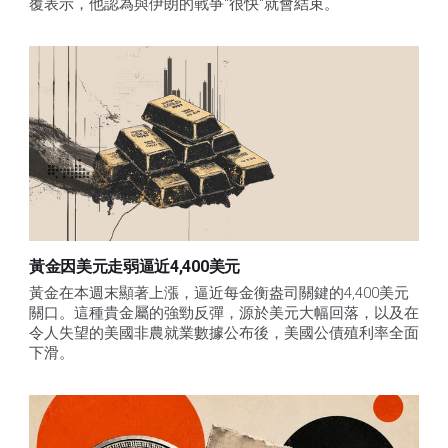
覆表示，他認為與伊朗的戰爭"很快"就會結束。
黃金因美元走弱逼近4,400美元
黃金在本週末顯著上漲，逼近每金衡盎司關鍵的4,400美元
關口。這種貴金屬的強勁反彈，源於美元大幅回落，以及在
令人失望的美國非農就業數據公布後，美國公債殖利率全面
下滑。