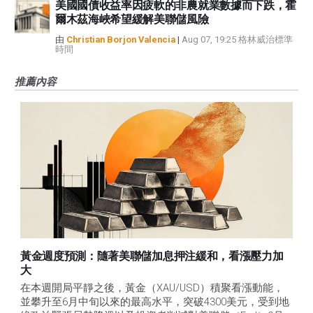
美國國債收益率因疲軟的非農就業數據而下跌，霍
爾木茲海峽希望緩解美聯儲風險
由
Christian Borjon Valencia
|
Aug 07, 19:25 格林威治標準
時間
推薦內容
黃金週度預測：隨著美聯儲加息押注緩和，看漲壓力加
大
在本週開局平靜之後，黃金（XAU/USD）積聚看漲動能，
並攀升至6月中旬以來的最高水平，突破4300美元，受到地