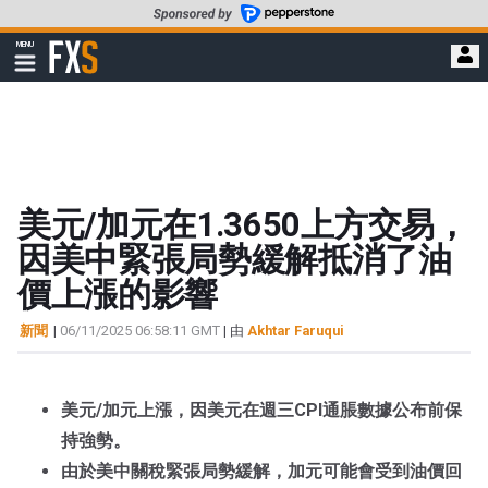
轉
至
FXStreet
MENU
主
顯
示
要
導
內
航
容
美元/加元在1.3650上方交易，
因美中緊張局勢緩解抵消了油
價上漲的影響
新聞
|
06/11/2025 06:58:11 GMT
| 由
Akhtar Faruqui
美元/加元上漲，因美元在週三CPI通脹數據公布前保
持強勢。
由於美中關稅緊張局勢緩解，加元可能會受到油價回