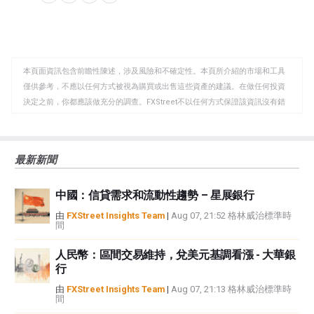
分
分
複
享
享
製
至
至
到
WhatsApp
Telegram
剪
本頁面資訊包含前瞻性陳述，涉及風險和不確定性。本頁所介紹的市場和工具
貼
僅供參考，不應以任何方式被視為購買或出售這些資產的建議。在做任何投資
板
決定之前，你都應該做充分的調查。FXStreet不以任何方式保證該資訊沒有錯
誤、錯誤或重大錯報。它也不保證這些資料是及時的。在公開市場投資涉及很
大的風險，包括損失全部或部分投資，以及精神上的痛苦。所有與投資有關的
風險、損失和成本，包括本金的全部損失，均由您負責。本文僅代表作者個人
最新新聞
觀點，並不代表FXStreet或其廣告商的官方政策或立場。作者不對本頁連結的
資訊負責。
中國：信貸需求和流動性趨勢 – 星展銀行
如果文章正文中沒有明確提到，在撰寫本文時，作者在本文中提到的任何股票
中都沒有頭寸，也沒有與文中提到的任何公司有業務關係。除了FXStreet，作
由
FXStreet Insights Team
|
Aug 07, 21:52 格林威治標準時
間
者沒有收到撰寫這篇文章的報酬。
FXStreet和作者不提供個性化的建議。作者對該資訊的準確性、完整性或適用
人民幣：區間交易維持，兌美元基調看漲 - 大華銀
性不作任何陳述。FXStreet和作者將不承擔任何錯誤，遺漏或任何損失，傷害
行
或損害由此資訊及其顯示或使用引起的。錯誤和遺漏除外。本文作者和
FXStreet並非註冊投資顧問，本文內容無意提供任何投資建議。
由
FXStreet Insights Team
|
Aug 07, 21:13 格林威治標準時
間