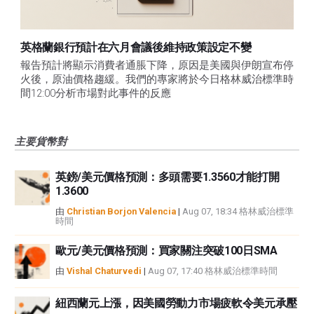
英格蘭銀行預計在六月會議後維持政策設定不變
報告預計將顯示消費者通脹下降，原因是美國與伊朗宣布停
火後，原油價格趨緩。我們的專家將於今日格林威治標準時
間12:00分析市場對此事件的反應
主要貨幣對
英鎊/美元價格預測：多頭需要1.3560才能打開
1.3600
由
Christian Borjon Valencia
|
Aug 07, 18:34 格林威治標準
時間
歐元/美元價格預測：買家關注突破100日SMA
由
Vishal Chaturvedi
|
Aug 07, 17:40 格林威治標準時間
紐西蘭元上漲，因美國勞動力市場疲軟令美元承壓