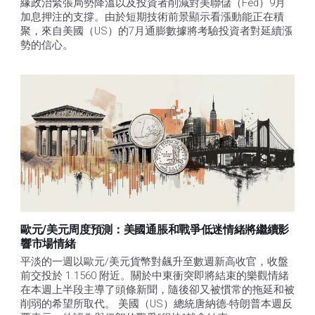
緣政治緊張局勢降溫以及投資者削減對美聯儲（Fed）9月
加息押注的支撐。由於短期技術前景顯示看漲動能正在積
聚，來自美國（US）的7月通膨數據將考驗投資者對延續漲
勢的信心。 
歐元/美元周度預測：美國通脹和戰爭低迷情緒將繼續影
響市場情緒
平淡的一週以歐元/美元貨幣對飆升至數週新高收官，收盤
前交投於 1.1560 附近。關於中東衝突即將結束的樂觀情緒
在本週上半段主導了頭條新聞，隨後卻又被慣常的拖延和被
削弱的希望所取代。 美國（US）總統唐納德-特朗普本週反