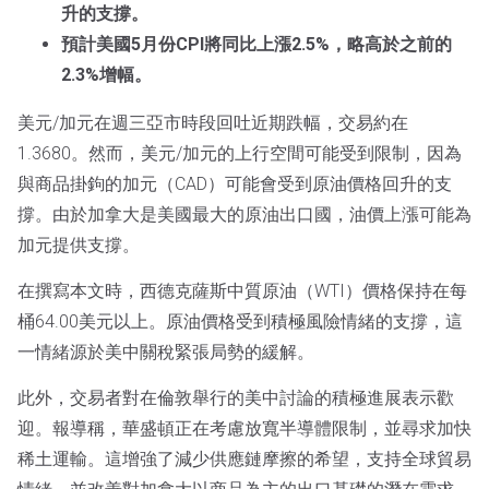
升的支撐。
預計美國5月份CPI將同比上漲2.5%，略高於之前的
2.3%增幅。
美元/加元在週三亞市時段回吐近期跌幅，交易約在
1.3680。然而，美元/加元的上行空間可能受到限制，因為
與商品掛鉤的加元（CAD）可能會受到原油價格回升的支
撐。由於加拿大是美國最大的原油出口國，油價上漲可能為
加元提供支撐。
在撰寫本文時，西德克薩斯中質原油（WTI）價格保持在每
桶64.00美元以上。原油價格受到積極風險情緒的支撐，這
一情緒源於美中關稅緊張局勢的緩解。
此外，交易者對在倫敦舉行的美中討論的積極進展表示歡
迎。報導稱，華盛頓正在考慮放寬半導體限制，並尋求加快
稀土運輸。這增強了減少供應鏈摩擦的希望，支持全球貿易