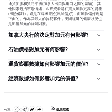
通貨膨脹和貿易平衡(加拿大出口與進口之間的差額)。其
他因素包括市場情緒，即投資者是在買入風險更高的資產
(風險偏好)，還是在尋求避險(風險偏好)，而風險偏好則是
正面的。作為其最大的貿易夥伴，美國經濟的健康狀況也
是影響加元的關鍵因素。
加拿大央行的決定對加元有何影響?
加拿大銀行(BoC)通過設定銀行間相互拆借的利率水平，
對加元具有重大影響。這影響到每個人的利率水平。加拿
石油價格對加元有何影響?
大央行的主要目標是通過上調或下調利率，將通貨膨脹率
石油價格是影響加元價值的一個關鍵因素。石油是加拿大
維持在1-3%。相對較高的利率往往對加元有利。加拿大央
最大的出口產品，因此石油價格往往對加元價值產生直接
通貨膨脹數據如何影響加元的價值?
行還可以利用量化寬松和緊縮政策來影響信貸狀況，前者
影響。一般來說，如果油價上漲，加元也會上漲，因為對
對加元不利，後者對加元有利。
由於通貨膨脹降低了貨幣的價值，傳統上一直被認為是一
加元的總需求會增加。如果油價下跌，情況正好相反。較
種貨幣的負面因素，但在現代，隨著跨境資本管製的放
經濟數據如何影響加元的價值?
高的油價也傾向於導致貿易順差的可能性更大，這也支持
松，情況實際上正好相反。較高的通貨膨脹率往往會導致
加元。
宏觀經濟數據的發布衡量了經濟的健康狀況，並可能對加
央行提高利率，從而吸引更多的資金流入，這些資金來自
元產生影響。GDP、製造業和服務業pmi、就業和消費者
尋求利潤豐厚的投資場所的全球投資者。這增加了對當地
信心調查等指標都能影響加元的走勢。強勁的經濟對加元
貨幣的需求，在加拿大就是加元。
有利。它不僅吸引了更多的外國投資，而且可能會鼓勵加
拿大銀行提高利率，從而導致貨幣走強。然而，如果經濟
信息推送
分享：
數據疲弱，加元可能會下跌。