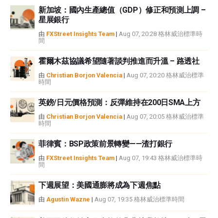
新加坡：國內生產總值（GDP）修正和預測上調 –
星展銀行
由
FXStreet Insights Team
|
Aug 07, 20:28 格林威治標準時
間
霍爾木茲協議希望隨著談判推進而升溫 – 路透社
由
Christian Borjon Valencia
|
Aug 07, 20:20 格林威治標準
時間
英鎊/日元價格預測：反彈維持在200日SMA上方
由
Christian Borjon Valencia
|
Aug 07, 20:05 格林威治標準
時間
菲律賓：BSP政策前景轉變——渣打銀行
由
FXStreet Insights Team
|
Aug 07, 19:43 格林威治標準時
間
下週展望：美國通膨將成為下週焦點
由
Agustin Wazne
|
Aug 07, 19:35 格林威治標準時間