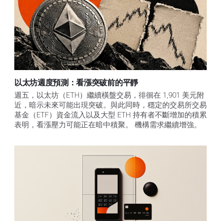
以太坊週度預測：看漲突破前的平靜
週五，以太坊（ETH）繼續橫盤交易，徘徊在 1,901 美元附
近，暗示未來可能出現突破。與此同時，穩定的交易所交易
基金（ETF）資金流入以及大型 ETH 持有者不斷增加的積累
表明，看漲壓力可能正在暗中積聚。 機構需求繼續增強。