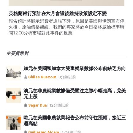
英格蘭銀行預計在六月會議後維持政策設定不變
報告預計將顯示消費者通脹下降，原因是美國與伊朗宣布停
火後，原油價格趨緩。我們的專家將於今日格林威治標準時
間12:00分析市場對此事件的反應
主要貨幣對
加元在美國和加拿大雙重就業數據公布前缺乏方向
由
Ghiles Guezout
|
0分鐘以前
澳元在非農就業數據備受關注之際小幅走高，兌美
元上漲
由
Sagar Dua
|
12分鐘以前
歐元在美國非農就業報告公布前守住漲幅，接近三
週高點
由
Guillermo Alcala
|
17分鐘以前