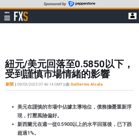
轉
至
FXStreet
MENU
主
顯
示
要
導
內
航
容
紐元/美元回落至0.5850以下，
受到謹慎市場情緒的影響
新聞
|
09/03/2025 07:46:14 GMT
| 由
Guillermo Alcala
美元在謹慎的市場中佔據主導地位，債務擔憂重新浮
現，打壓風險偏好。
新西蘭元在週一從0.5900以上的水平回落後，已下跌
超過1%。