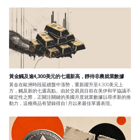
黃金觸及逾4,300美元的七週新高，靜待非農就業數據
黃金在歐洲時段延續盤中漲勢，重新躍升至4,300美元上
方，觸及新的七週高點。由於交易員目前在美伊和平協議不
確定性之際，正關注關鍵的美國月度就業數據以尋求新的推
動力，這種商品有望錄得自1月以來最佳單週表現。