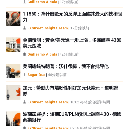
由
Guillermo Alcala
|
17分鐘以前
1.1560：為什麼歐元的反彈正面臨其最大的技術阻
力
由
FXStreet Insights Team
|
17分鐘以前
金價預測：黃金/美元進一步上漲，多頭瞄準 4380
美元區域
由
Guillermo Alcala
|
42分鐘以前
美國總統特朗普：沃什很棒，我不會批評他
由
Sagar Dua
|
46分鐘以前
加元：勞動力市場韌性利好加元兌美元 – 道明證
券
由
FXStreet Insights Team
|
10:02 格林威治標準時間
波蘭茲羅提：短期EUR/PLN預測上調至4.30 - 德國
商業銀行
由
FXStreet Insights Team
|
09:58 格林威治標準時間