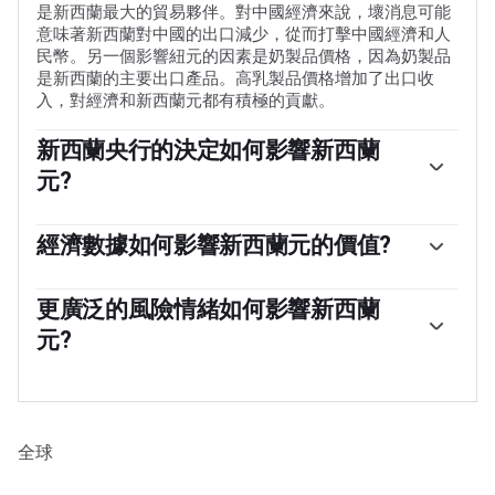
是新西蘭最大的貿易夥伴。對中國經濟來說，壞消息可能
意味著新西蘭對中國的出口減少，從而打擊中國經濟和人
民幣。另一個影響紐元的因素是奶製品價格，因為奶製品
是新西蘭的主要出口產品。高乳製品價格增加了出口收
入，對經濟和新西蘭元都有積極的貢獻。
新西蘭央行的決定如何影響新西蘭
元?
新西蘭儲備銀行(RBNZ)的目標是在中期實現並維持1%至
3%的通貨膨脹率，重點是將其保持在2%的中點附近。為
經濟數據如何影響新西蘭元的價值?
此，銀行設定了一個適當的利率水平。當通貨膨脹過高
新西蘭發布的宏觀經濟數據是評估經濟狀況的關鍵，並可
時，新西蘭央行會提高利率來給經濟降溫，但此舉也會提
能影響新西蘭元(NZD)估值。基於高經濟增長、低失業率
更廣泛的風險情緒如何影響新西蘭
高債券收益率，增加投資者對該國投資的吸引力，從而提
和高信心的強勁經濟對紐元有利。高增長的經濟吸引外國
振紐元。相反，低利率往往會削弱紐元。所謂的利率差
元?
投資，並可能鼓勵新西蘭儲備銀行提高利率，如果這種經
異，即新西蘭的利率與美聯儲設定的利率相比如何，也可
濟實力與高通脹一起出現。相反，如果經濟數據疲軟，紐
能在紐元/美元貨幣對的走勢中發揮關鍵作用。
新西蘭元(NZD)傾向於在風險偏好時期走強，或者當投資
元可能會貶值。
者認為更廣泛的市場風險較低並對經濟增長持樂觀態度
時。這往往會給大宗商品和新西蘭元等所謂的「大宗商品
貨幣」帶來更有利的前景。相反，在市場動蕩或經濟不確
全球
定時，紐元往往會走弱，因為投資者傾向於出售高風險資
產，逃往更穩定的避風港。