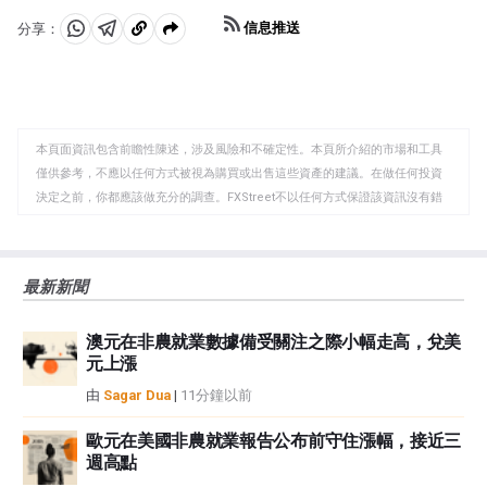
信息推送
分享：
分
分
複
享
享
製
至
至
到
WhatsApp
Telegram
剪
本頁面資訊包含前瞻性陳述，涉及風險和不確定性。本頁所介紹的市場和工具
貼
僅供參考，不應以任何方式被視為購買或出售這些資產的建議。在做任何投資
板
決定之前，你都應該做充分的調查。FXStreet不以任何方式保證該資訊沒有錯
誤、錯誤或重大錯報。它也不保證這些資料是及時的。在公開市場投資涉及很
大的風險，包括損失全部或部分投資，以及精神上的痛苦。所有與投資有關的
風險、損失和成本，包括本金的全部損失，均由您負責。本文僅代表作者個人
最新新聞
觀點，並不代表FXStreet或其廣告商的官方政策或立場。作者不對本頁連結的
資訊負責。
澳元在非農就業數據備受關注之際小幅走高，兌美
如果文章正文中沒有明確提到，在撰寫本文時，作者在本文中提到的任何股票
元上漲
中都沒有頭寸，也沒有與文中提到的任何公司有業務關係。除了FXStreet，作
者沒有收到撰寫這篇文章的報酬。
由
Sagar Dua
|
11分鐘以前
FXStreet和作者不提供個性化的建議。作者對該資訊的準確性、完整性或適用
性不作任何陳述。FXStreet和作者將不承擔任何錯誤，遺漏或任何損失，傷害
歐元在美國非農就業報告公布前守住漲幅，接近三
週高點
或損害由此資訊及其顯示或使用引起的。錯誤和遺漏除外。本文作者和
FXStreet並非註冊投資顧問，本文內容無意提供任何投資建議。