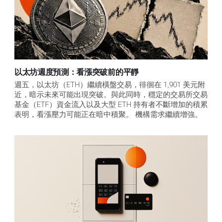
以太坊週度預測：看漲突破前的平靜
週五，以太坊（ETH）繼續橫盤交易，徘徊在 1,901 美元附
近，暗示未來可能出現突破。與此同時，穩定的交易所交易
基金（ETF）資金流入以及大型 ETH 持有者不斷增加的積累
表明，看漲壓力可能正在暗中積聚。 機構需求繼續增強。