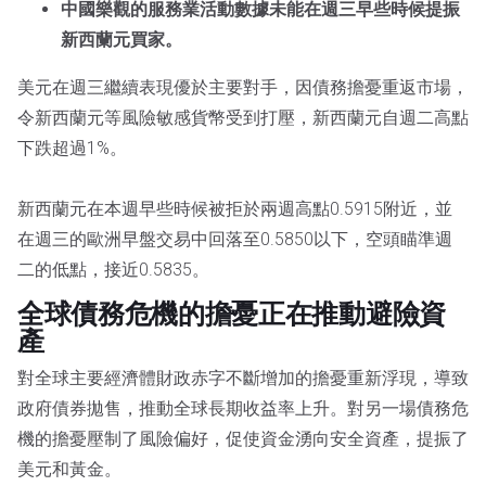
中國樂觀的服務業活動數據未能在週三早些時候提振
新西蘭元買家。
美元在週三繼續表現優於主要對手，因債務擔憂重返市場，
令新西蘭元等風險敏感貨幣受到打壓，新西蘭元自週二高點
下跌超過1%。
新西蘭元在本週早些時候被拒於兩週高點0.5915附近，並
在週三的歐洲早盤交易中回落至0.5850以下，空頭瞄準週
二的低點，接近0.5835。
全球債務危機的擔憂正在推動避險資
產
對全球主要經濟體財政赤字不斷增加的擔憂重新浮現，導致
政府債券拋售，推動全球長期收益率上升。對另一場債務危
機的擔憂壓制了風險偏好，促使資金湧向安全資產，提振了
美元和黃金。