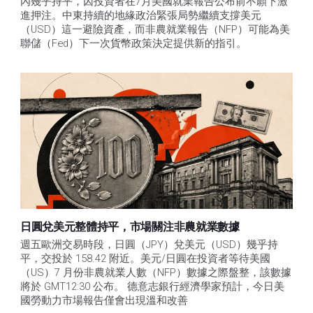
內幾乎持平，因投資者在7月美國就業報告公布前不願下激
進押注。中東持續的地緣政治緊張局勢繼續支撐美元
（USD）這一避險資產，而非農就業報告（NFP）可能為美
聯儲（Fed）下一次貨幣政策決定提供新的指引。
日圓兌美元整體持平，市場關注非農就業數據
週五歐洲交易時段，日圓（JPY）兌美元（USD）幾乎持
平，交投於 158.42 附近。美元/日圓在投資者等待美國
（US）7 月份非農就業人數（NFP）數據之際盤整，該數據
將於 GMT12:30 公布。 德意志銀行經濟學家預計，今日美
國勞動力市場報告僅會出現溫和改善