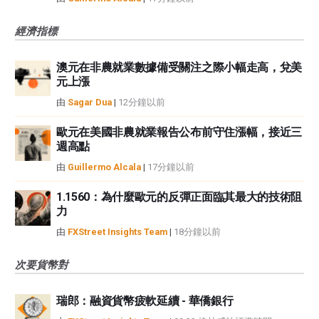
經濟指標
澳元在非農就業數據備受關注之際小幅走高，兌美
元上漲
由
Sagar Dua
|
12分鐘以前
歐元在美國非農就業報告公布前守住漲幅，接近三
週高點
由
Guillermo Alcala
|
17分鐘以前
1.1560：為什麼歐元的反彈正面臨其最大的技術阻
力
由
FXStreet Insights Team
|
18分鐘以前
次要貨幣對
瑞郎：融資貨幣疲軟延續 - 華僑銀行