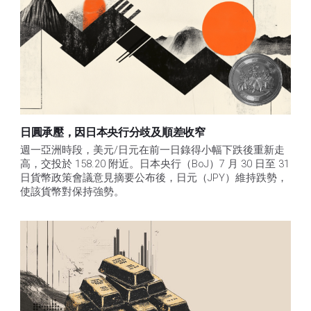
日圓承壓，因日本央行分歧及順差收窄
週一亞洲時段，美元/日元在前一日錄得小幅下跌後重新走
高，交投於 158.20 附近。日本央行（BoJ）7 月 30 日至 31 
日貨幣政策會議意見摘要公布後，日元（JPY）維持跌勢，
使該貨幣對保持強勢。 