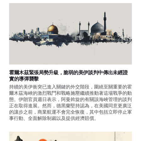
霍爾木茲緊張局勢升級，脆弱的美伊談判中傳出未經證
實的導彈襲擊
持續的美伊衝突已進入關鍵的外交階段，圍繞至關重要的霍
爾木茲海峽的激烈戰鬥和戰略施壓繼續推動著這場戰爭的動
態。伊朗官員週日表示，阿曼斡旋的有關該海峽管理的談判
正在取得進展。然而，德黑蘭堅持認為，在美國同意更廣泛
的讓步之前，商業航運不會完全恢復，其中包括立即停止軍
事行動、全面解除制裁以及提供經濟賠償。 