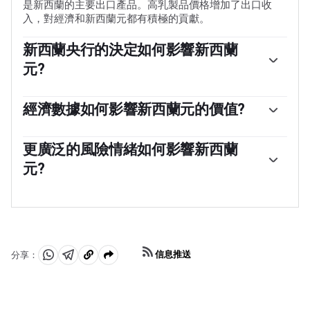
是新西蘭的主要出口產品。高乳製品價格增加了出口收
入，對經濟和新西蘭元都有積極的貢獻。
新西蘭央行的決定如何影響新西蘭
元?
新西蘭儲備銀行(RBNZ)的目標是在中期實現並維持1%至
3%的通貨膨脹率，重點是將其保持在2%的中點附近。為
經濟數據如何影響新西蘭元的價值?
此，銀行設定了一個適當的利率水平。當通貨膨脹過高
新西蘭發布的宏觀經濟數據是評估經濟狀況的關鍵，並可
時，新西蘭央行會提高利率來給經濟降溫，但此舉也會提
能影響新西蘭元(NZD)估值。基於高經濟增長、低失業率
更廣泛的風險情緒如何影響新西蘭
高債券收益率，增加投資者對該國投資的吸引力，從而提
和高信心的強勁經濟對紐元有利。高增長的經濟吸引外國
振紐元。相反，低利率往往會削弱紐元。所謂的利率差
元?
投資，並可能鼓勵新西蘭儲備銀行提高利率，如果這種經
異，即新西蘭的利率與美聯儲設定的利率相比如何，也可
濟實力與高通脹一起出現。相反，如果經濟數據疲軟，紐
能在紐元/美元貨幣對的走勢中發揮關鍵作用。
新西蘭元(NZD)傾向於在風險偏好時期走強，或者當投資
元可能會貶值。
者認為更廣泛的市場風險較低並對經濟增長持樂觀態度
時。這往往會給大宗商品和新西蘭元等所謂的「大宗商品
貨幣」帶來更有利的前景。相反，在市場動蕩或經濟不確
定時，紐元往往會走弱，因為投資者傾向於出售高風險資
信息推送
分享：
產，逃往更穩定的避風港。
分
分
複
享
享
製
至
至
到