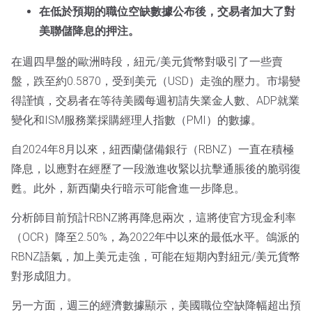
在低於預期的職位空缺數據公布後，交易者加大了對
美聯儲降息的押注。
在週四早盤的歐洲時段，紐元/美元貨幣對吸引了一些賣
盤，跌至約0.5870，受到美元（USD）走強的壓力。市場變
得謹慎，交易者在等待美國每週初請失業金人數、ADP就業
變化和ISM服務業採購經理人指數（PMI）的數據。
自2024年8月以來，紐西蘭儲備銀行（RBNZ）一直在積極
降息，以應對在經歷了一段激進收緊以抗擊通脹後的脆弱復
甦。此外，新西蘭央行暗示可能會進一步降息。
分析師目前預計RBNZ將再降息兩次，這將使官方現金利率
（OCR）降至2.50%，為2022年中以來的最低水平。鴿派的
RBNZ語氣，加上美元走強，可能在短期內對紐元/美元貨幣
對形成阻力。
另一方面，週三的經濟數據顯示，美國職位空缺降幅超出預