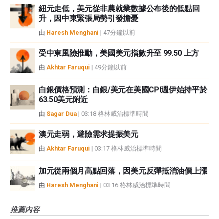
紐元走低，美元從非農就業數據公布後的低點回
升，因中東緊張局勢引發擔憂
由
Haresh Menghani
|
47分鐘以前
受中東風險推動，美國美元指數升至 99.50 上方
由
Akhtar Faruqui
|
49分鐘以前
白銀價格預測：白銀/美元在美國CPI週伊始持平於
63.50美元附近
由
Sagar Dua
|
03:18 格林威治標準時間
澳元走弱，避險需求提振美元
由
Akhtar Faruqui
|
03:17 格林威治標準時間
加元從兩個月高點回落，因美元反彈抵消油價上漲
由
Haresh Menghani
|
03:16 格林威治標準時間
推薦內容