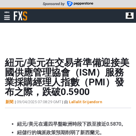
轉
至
FXStreet
MENU
主
顯
示
要
導
內
航
容
紐元/美元在交易者準備迎接美
國供應管理協會（ISM）服務
業採購經理人指數（PMI）發
布之際，跌破0.5900
新聞
|
09/04/2025 07:08:29 GMT
| 由
Lallalit Srijandorn
紐元/美元在週四早盤歐洲時段下跌至接近0.5870。
紐儲行的鴿派政策預期削弱了新西蘭元。