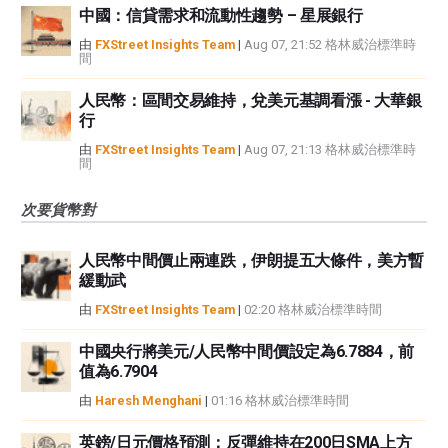
中國：信貸需求和流動性趨勢 – 星展銀行
由
FXStreet Insights Team
|
Aug 07, 21:52 格林威治標準時
間
人民幣：區間交易維持，兌美元基調看漲 - 大華銀
行
由
FXStreet Insights Team
|
Aug 07, 21:13 格林威治標準時
間
次要貨幣對
人民幣中間價止兩連跌，伊朗提五大條件，美方暫
緩動武
由
FXStreet Insights Team
|
02:20 格林威治標準時間
中國央行將美元/人民幣中間價設定為6.7884，前
值為6.7904
由
Haresh Menghani
|
01:16 格林威治標準時間
英鎊/日元價格預測：反彈維持在200日SMA上方