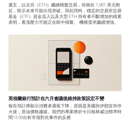
週五，以太坊（ETH）繼續橫盤交易，徘徊在 1,901 美元附
近，暗示未來可能出現突破。與此同時，穩定的交易所交易
基金（ETF）資金流入以及大型 ETH 持有者不斷增加的積累
表明，看漲壓力可能正在暗中積聚。 機構需求繼續增強。
英格蘭銀行預計在六月會議後維持政策設定不變
報告預計將顯示消費者通脹下降，原因是美國與伊朗宣布停
火後，原油價格趨緩。我們的專家將於今日格林威治標準時
間12:00分析市場對此事件的反應