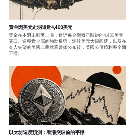
黃金因美元走弱逼近4,400美元
黃金在本週末顯著上漲，逼近每金衡盎司關鍵的4,400美元
關口。這種貴金屬的強勁反彈，源於美元大幅回落，以及在
令人失望的美國非農就業數據公布後，美國公債殖利率全面
下滑。
以太坊週度預測：看漲突破前的平靜