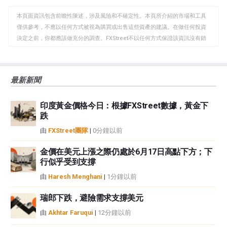
WhatsApp
Telegram
剪
本頁面資訊包含前瞻性陳述，涉及風險和不確定性。本頁所介紹的市場和工具
貼
僅供參考，不應以任何方式被視為購買或出售這些資產的建議。在做任何投資
板
決定之前，你都應該做充分的調查。FXStreet不以任何方式保證該資訊沒有錯
誤、錯誤或重大錯報。它也不保證這些資料是及時的。在公開市場投資涉及很
大的風險，包括損失全部或部分投資，以及精神上的痛苦。所有與投資有關的
風險、損失和成本，包括本金的全部損失，均由您負責。本文僅代表作者個人
最新新聞
觀點，並不代表FXStreet或其廣告商的官方政策或立場。作者不對本頁連結的
資訊負責。
印度黃金價格今日：根據FXStreet數據，黃金下
如果文章正文中沒有明確提到，在撰寫本文時，作者在本文中提到的任何股票
跌
中都沒有頭寸，也沒有與文中提到的任何公司有業務關係。除了FXStreet，作
者沒有收到撰寫這篇文章的報酬。
由
FXStreet團隊
|
0分鐘以前
FXStreet和作者不提供個性化的建議。作者對該資訊的準確性、完整性或適用
性不作任何陳述。FXStreet和作者將不承擔任何錯誤，遺漏或任何損失，傷害
金價在美元上漲之際仍處於6月17日高點下方；下
行似乎受到支撐
或損害由此資訊及其顯示或使用引起的。錯誤和遺漏除外。本文作者和
FXStreet並非註冊投資顧問，本文內容無意提供任何投資建議。
由
Haresh Menghani
|
1分鐘以前
瑞郎下跌，避險需求支撐美元
由
Akhtar Faruqui
|
12分鐘以前