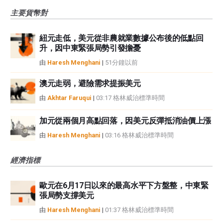
主要貨幣對
紐元走低，美元從非農就業數據公布後的低點回
升，因中東緊張局勢引發擔憂
由
Haresh Menghani
|
51分鐘以前
澳元走弱，避險需求提振美元
由
Akhtar Faruqui
|
03:17 格林威治標準時間
加元從兩個月高點回落，因美元反彈抵消油價上漲
由
Haresh Menghani
|
03:16 格林威治標準時間
經濟指標
歐元在6月17日以來的最高水平下方盤整，中東緊
張局勢支撐美元
由
Haresh Menghani
|
01:37 格林威治標準時間