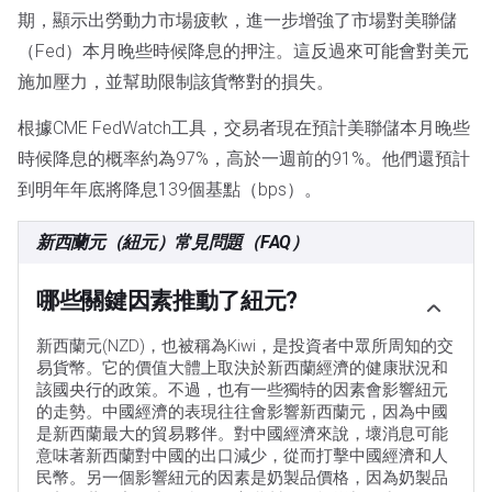
期，顯示出勞動力市場疲軟，進一步增強了市場對美聯儲
（Fed）本月晚些時候降息的押注。這反過來可能會對美元
施加壓力，並幫助限制該貨幣對的損失。
根據CME FedWatch工具，交易者現在預計美聯儲本月晚些
時候降息的概率約為97%，高於一週前的91%。他們還預計
到明年年底將降息139個基點（bps）。
新西蘭元（紐元）常見問題（FAQ）
哪些關鍵因素推動了紐元?
新西蘭元(NZD)，也被稱為Kiwi，是投資者中眾所周知的交
易貨幣。它的價值大體上取決於新西蘭經濟的健康狀況和
該國央行的政策。不過，也有一些獨特的因素會影響紐元
的走勢。中國經濟的表現往往會影響新西蘭元，因為中國
是新西蘭最大的貿易夥伴。對中國經濟來說，壞消息可能
意味著新西蘭對中國的出口減少，從而打擊中國經濟和人
民幣。另一個影響紐元的因素是奶製品價格，因為奶製品