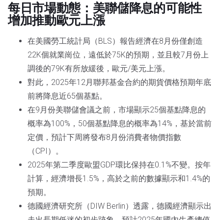
每日市場動態：美聯儲降息的可能性
增加推動歐元上漲
在美國勞工統計局（BLS）報告經濟在8月份僅創造
22K個就業崗位，遠低於75K的預期，並且較7月份上
調後的79K有所放緩後，歐元/美元上漲。
對此，2025年12月聯邦基金合約的期貨價格預期年底
前將降息近65個基點。
在9月份美聯儲會議之前，市場顯示25個基點降息的
概率為100%，50個基點降息的概率為14%，基於當前
定價，預計下周將發布8月份消費者物價指數
（CPI）。
2025年第二季度歐盟GDP環比保持在0.1%不變。按年
計算，經濟增長1.5%，高於之前的數據顯示和1.4%的
預期。
德國經濟研究所（DIW Berlin）透露，德國經濟顯示出
走出長期低迷的初步跡象，預計2025年國內生產總值