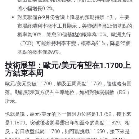
將小幅增長0.2%。
對美聯儲在9月份會議上降息的預期持續上升。主要
市場終端利率概率工具顯示，美聯儲降息25個基點的
概率為90%，降息50個基點的概率為10%。歐洲央行
（ECB）可能維持利率不變，概率為91%，降息25個
基點的概率僅為9%。
技術展望：歐元/美元有望在1.1700上
方結束本周
歐元/美元突破1.1700，觸及五周高點1.1759，隨後略有回
落。動能顯示買方仍占主導地位，如相對強弱指數（RSI）
所示。
也就是說，歐元/美元的下一個阻力位將是1.1759，接下來
是1.1800。突破後者將暴露出年初至今的高點1.1829。相
反，若日收盤低於1.1700，則可能挑戰1.1650，接下來是