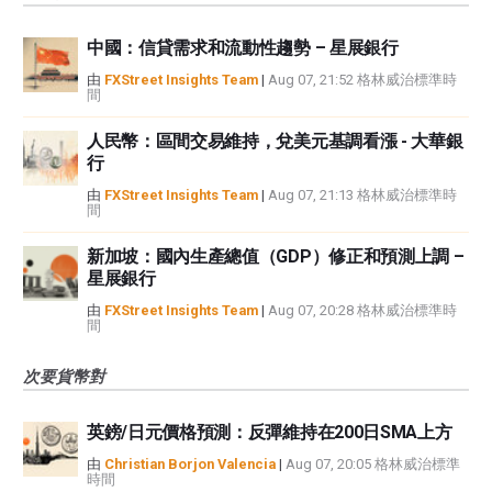
中國：信貸需求和流動性趨勢 – 星展銀行
由
FXStreet Insights Team
|
Aug 07, 21:52 格林威治標準時
間
人民幣：區間交易維持，兌美元基調看漲 - 大華銀
行
由
FXStreet Insights Team
|
Aug 07, 21:13 格林威治標準時
間
新加坡：國內生產總值（GDP）修正和預測上調 –
星展銀行
由
FXStreet Insights Team
|
Aug 07, 20:28 格林威治標準時
間
次要貨幣對
英鎊/日元價格預測：反彈維持在200日SMA上方
由
Christian Borjon Valencia
|
Aug 07, 20:05 格林威治標準
時間