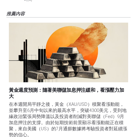
推薦內容
黃金週度預測：隨著美聯儲加息押注緩和，看漲壓力加
大
在本週開局平靜之後，黃金（XAU/USD）積聚看漲動能，
並攀升至6月中旬以來的最高水平，突破4300美元，受到地
緣政治緊張局勢降溫以及投資者削減對美聯儲（Fed）9月
加息押注的支撐。由於短期技術前景顯示看漲動能正在積
聚，來自美國（US）的7月通膨數據將考驗投資者對延續漲
勢的信心。 