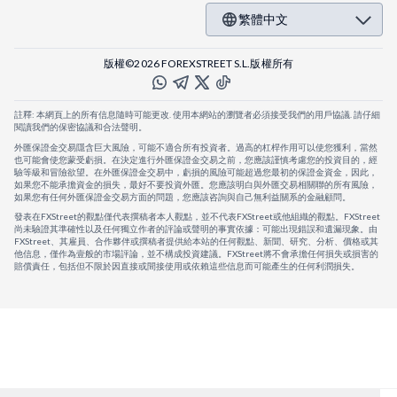
繁體中文
版權©2026 FOREXSTREET S.L.版權所有
註釋: 本網頁上的所有信息隨時可能更改. 使用本網站的瀏覽者必須接受我們的用戶協議. 請仔細
閱讀我們的保密協議和合法聲明。
外匯保證金交易隱含巨大風險，可能不適合所有投資者。過高的杠桿作用可以使您獲利，當然
也可能會使您蒙受虧損。在決定進行外匯保證金交易之前，您應該謹慎考慮您的投資目的，經
驗等級和冒險欲望。在外匯保證金交易中，虧損的風險可能超過您最初的保證金資金，因此，
如果您不能承擔資金的損失，最好不要投資外匯。您應該明白與外匯交易相關聯的所有風險，
如果您有任何外匯保證金交易方面的問題，您應該咨詢與自己無利益關系的金融顧問。
發表在FXStreet的觀點僅代表撰稿者本人觀點，並不代表FXStreet或他組織的觀點。FXStreet
尚未驗證其準確性以及任何獨立作者的評論或聲明的事實依據：可能出現錯誤和遺漏現象。由
FXStreet、其雇員、合作夥伴或撰稿者提供給本站的任何觀點、新聞、研究、分析、價格或其
他信息，僅作為壹般的市場評論，並不構成投資建議。FXStreet將不會承擔任何損失或損害的
賠償責任，包括但不限於因直接或間接使用或依賴這些信息而可能產生的任何利潤損失。