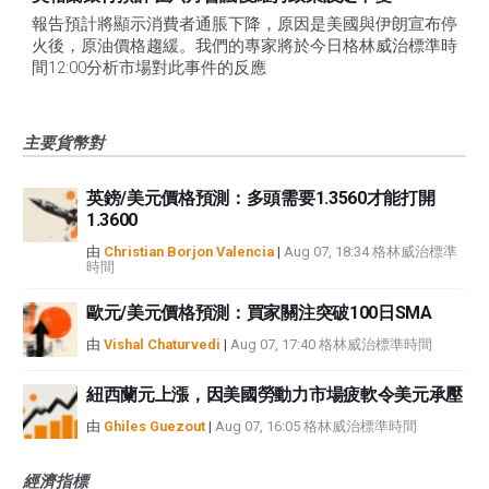
報告預計將顯示消費者通脹下降，原因是美國與伊朗宣布停
火後，原油價格趨緩。我們的專家將於今日格林威治標準時
間12:00分析市場對此事件的反應
主要貨幣對
英鎊/美元價格預測：多頭需要1.3560才能打開
1.3600
由
Christian Borjon Valencia
|
Aug 07, 18:34 格林威治標準
時間
歐元/美元價格預測：買家關注突破100日SMA
由
Vishal Chaturvedi
|
Aug 07, 17:40 格林威治標準時間
紐西蘭元上漲，因美國勞動力市場疲軟令美元承壓
由
Ghiles Guezout
|
Aug 07, 16:05 格林威治標準時間
經濟指標