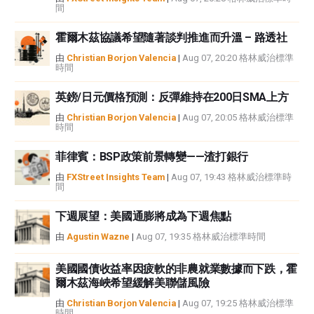
間
霍爾木茲協議希望隨著談判推進而升溫 – 路透社
由
Christian Borjon Valencia
|
Aug 07, 20:20 格林威治標準
時間
英鎊/日元價格預測：反彈維持在200日SMA上方
由
Christian Borjon Valencia
|
Aug 07, 20:05 格林威治標準
時間
菲律賓：BSP政策前景轉變——渣打銀行
由
FXStreet Insights Team
|
Aug 07, 19:43 格林威治標準時
間
下週展望：美國通膨將成為下週焦點
由
Agustin Wazne
|
Aug 07, 19:35 格林威治標準時間
美國國債收益率因疲軟的非農就業數據而下跌，霍
爾木茲海峽希望緩解美聯儲風險
由
Christian Borjon Valencia
|
Aug 07, 19:25 格林威治標準
時間