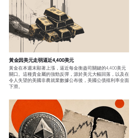
黃金因美元走弱逼近4,400美元
黃金在本週末顯著上漲，逼近每金衡盎司關鍵的4,400美元
關口。這種貴金屬的強勁反彈，源於美元大幅回落，以及在
令人失望的美國非農就業數據公布後，美國公債殖利率全面
下滑。