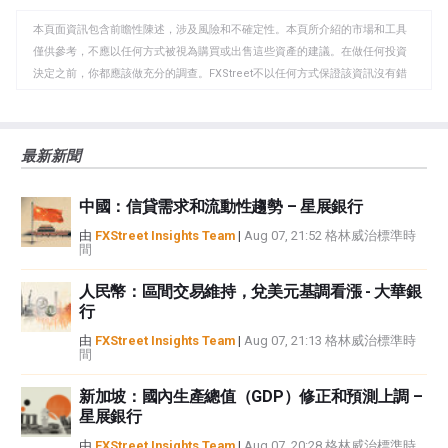
WhatsApp
Telegram
剪
本頁面資訊包含前瞻性陳述，涉及風險和不確定性。本頁所介紹的市場和工具
貼
僅供參考，不應以任何方式被視為購買或出售這些資產的建議。在做任何投資
板
決定之前，你都應該做充分的調查。FXStreet不以任何方式保證該資訊沒有錯
誤、錯誤或重大錯報。它也不保證這些資料是及時的。在公開市場投資涉及很
大的風險，包括損失全部或部分投資，以及精神上的痛苦。所有與投資有關的
風險、損失和成本，包括本金的全部損失，均由您負責。本文僅代表作者個人
最新新聞
觀點，並不代表FXStreet或其廣告商的官方政策或立場。作者不對本頁連結的
資訊負責。
中國：信貸需求和流動性趨勢 – 星展銀行
如果文章正文中沒有明確提到，在撰寫本文時，作者在本文中提到的任何股票
中都沒有頭寸，也沒有與文中提到的任何公司有業務關係。除了FXStreet，作
由
FXStreet Insights Team
|
Aug 07, 21:52 格林威治標準時
間
者沒有收到撰寫這篇文章的報酬。
FXStreet和作者不提供個性化的建議。作者對該資訊的準確性、完整性或適用
人民幣：區間交易維持，兌美元基調看漲 - 大華銀
性不作任何陳述。FXStreet和作者將不承擔任何錯誤，遺漏或任何損失，傷害
行
或損害由此資訊及其顯示或使用引起的。錯誤和遺漏除外。本文作者和
FXStreet並非註冊投資顧問，本文內容無意提供任何投資建議。
由
FXStreet Insights Team
|
Aug 07, 21:13 格林威治標準時
間
新加坡：國內生產總值（GDP）修正和預測上調 –
星展銀行
由
FXStreet Insights Team
|
Aug 07, 20:28 格林威治標準時