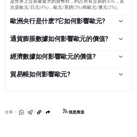
是世界上交易量最大的貨幣對，約占所有交易的30%，其
次是歐元/日元(4%)，歐元/英鎊(3%)和歐元/澳元(2%)。
歐洲央行是什麽?它如何影響歐元?
位於德國法蘭克福的歐洲中央銀行是歐元區的儲備銀行。
歐洲央行設定利率並管理貨幣政策。歐洲央行的主要任務
通貨膨脹數據如何影響歐元的價值?
是維持物價穩定，這意味著要麽控製通脹，要麽刺激增
「歐元區通脹數據以消費者價格協調指數(HICP)衡量，是
長。它的主要工具是提高或降低利率。相對較高的利率——
歐元的重要計量經濟指標。如果通貨膨脹率高於預期，特
經濟數據如何影響歐元的價值?
或者更高利率的預期——通常對歐元有利，反之亦然。歐洲
別是高於歐洲央行2%的目標，歐洲央行就不得不提高利率
央行管理委員會每年召開八次會議，製定貨幣政策決定。
發布的數據可以衡量經濟的健康狀況，並可能對歐元產生
以控製通脹。與其他國家相比，相對較高的利率通常會對
決定是由歐元區國家銀行行長和包括歐洲央行行長克裏斯
影響。GDP、製造業和服務業pmi、就業和消費者信心調
貿易帳如何影響歐元?
歐元有利，因為它使該地區作為全球投資者投資的地方更
蒂娜·拉加德在內的六個常任理事國做出的。」
查等指標都可能影響歐元的走向。強勁的經濟有利於歐
具吸引力。」
「歐元的另一個重要數據是貿易平衡。該指標衡量的是一
元。這不僅會吸引更多的外國投資，還可能鼓勵歐洲央行
個國家在一定時期內出口收入與進口支出之間的差額。如
提高利率，這將直接增強歐元。否則，如果經濟數據疲
果一個國家生產受歡迎的出口產品，那麽它的貨幣將純粹
軟，歐元可能會下跌。歐元區四大經濟體(德國、法國、意
從尋求購買這些商品的外國買家創造的額外需求中獲得價
大利和西班牙)的經濟數據尤為重要，因為它們占歐元區經
值。因此，凈貿易余額為正會使貨幣走強，反之亦然。」
濟的75%。」
信息推送
分享：
分
分
複
享
享
製
至
至
到