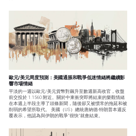
歐元/美元周度預測：美國通脹和戰爭低迷情緒將繼續影
響市場情緒
平淡的一週以歐元/美元貨幣對飆升至數週新高收官，收盤
前交投於 1.1560 附近。關於中東衝突即將結束的樂觀情緒
在本週上半段主導了頭條新聞，隨後卻又被慣常的拖延和被
削弱的希望所取代。 美國（US）總統唐納德-特朗普本週反
覆表示，他認為與伊朗的戰爭"很快"就會結束。