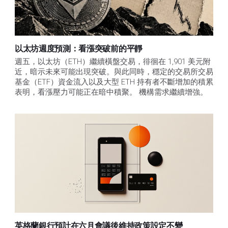
以太坊週度預測：看漲突破前的平靜
週五，以太坊（ETH）繼續橫盤交易，徘徊在 1,901 美元附
近，暗示未來可能出現突破。與此同時，穩定的交易所交易
基金（ETF）資金流入以及大型 ETH 持有者不斷增加的積累
表明，看漲壓力可能正在暗中積聚。 機構需求繼續增強。
英格蘭銀行預計在六月會議後維持政策設定不變