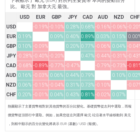
下表顯示了 歐元 (EUR) 對所列主要貨幣 本周的變動百分
比。 歐元 對 加拿大元 最強。
USD
EUR
GBP
JPY
CAD
AUD
NZD
CHF
USD
-0.19%
-0.10%
0.28%
0.68%
-0.16%
-0.06%
-0.20
EUR
0.19%
0.09%
0.40%
0.89%
0.03%
0.15%
0.00
GBP
0.10%
-0.09%
0.20%
0.77%
-0.06%
0.04%
-0.04
JPY
-0.28%
-0.40%
-0.20%
0.47%
-0.44%
-0.31%
-0.43
CAD
-0.68%
-0.89%
-0.77%
-0.47%
-0.79%
-0.73%
-0.81
AUD
0.16%
-0.03%
0.06%
0.44%
0.79%
0.10%
0.02
NZD
0.06%
-0.15%
-0.04%
0.31%
0.73%
-0.10%
-0.07
CHF
0.20%
-0.01%
0.04%
0.43%
0.81%
-0.02%
0.07%
熱圖顯示了主要貨幣相對於其他貨幣的百分比變化。基礎貨幣從左列中選取，而報
價貨幣從頂部行中選取。例如，如果您從左列選擇 歐元 竝沿著水平線移動到 美元
，則框中顯示的百分比變化將表示 EUR (基數)/ USD (報價)。