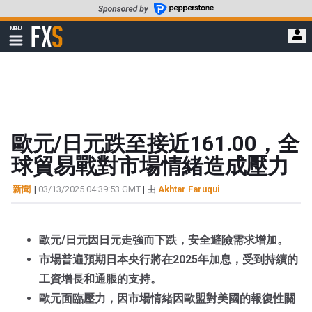
轉
至
FXStreet
MENU
主
顯
示
要
導
內
航
容
歐元/日元跌至接近161.00，全
球貿易戰對市場情緒造成壓力
新聞
|
03/13/2025 04:39:53 GMT
| 由
Akhtar Faruqui
歐元/日元因日元走強而下跌，安全避險需求增加。
市場普遍預期日本央行將在2025年加息，受到持續的
工資增長和通脹的支持。
歐元面臨壓力，因市場情緒因歐盟對美國的報復性關