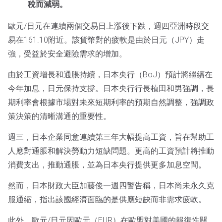
稅而減弱。
歐元/日元在連續兩個交易日上漲後下跌，週四亞洲時段交
易在161.10附近。該貨幣對的疲軟是由於日元（JPY）走
強，受益於安全避險需求的增加。
由於工資增長和通脹持續，日本央行（BoJ）預計將繼續在
今年加息，日元保持支撐。日本央行行長植田和男強調，長
期利率會根據市場對未來短期利率的預期自然調整，強調政
策決策的清晰溝通的重要性。
週三，日本企業同意連續第三年大幅提高工資，旨在幫助工
人應對通脹和解決勞動力短缺問題。更高的工資預計將推動
消費支出，推動通脹，並為日本央行提供更多加息空間。
然而，日本財政大臣加藤俊一週四警告稱，日本尚未永久克
服通縮，指出該國經濟面臨的是供應短缺而非需求疲軟。
此外，歐元/日元因歐元（EUR）在歐盟對美國的報復性關