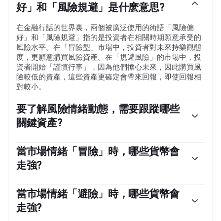
好」和「風險規避」是什麽意思?
在金融行話的世界裏，兩個被廣泛使用的術語「風險偏
好」和「風險規避」指的是投資者在相關時期願意承受的
風險水平。在「冒險型」市場中，投資者對未來持樂觀態
度，更願意購買風險資產。在「規避風險」的市場中，投
資者開始「謹慎行事」，因為他們擔心未來，因此購買風
險較低的資產，這些資產更確定會帶來回報，即使回報相
對較小。
要了解風險情緒動態，需要跟蹤哪些
關鍵資產?
通常，在「風險偏好」時期，股市會上漲，大多數大宗商
品(黃金除外)也會升值，因為它們受益於積極的增長前
當市場情緒「冒險」時，哪些貨幣會
景。大宗商品出口大國的貨幣因需求增加而走強，加密貨
走強?
幣上漲。在「規避風險」的市場中，債券——尤其是主要的
政府債券——上漲，黃金表現搶眼，日元、瑞士法郎和美元
澳元(AUD)、加元(CAD)、新西蘭元(NZD)以及盧布(RUB)和
等避險貨幣都受益。
南非蘭特(ZAR)等次要外匯，都傾向於在「風險偏好」的市
當市場情緒「避險」時，哪些貨幣會
場中上漲。這是因為這些貨幣的經濟增長嚴重依賴大宗商
走強?
品出口，而大宗商品在風險偏好時期往往會上漲。這是因
為投資者預計，由於經濟活動的增加，未來對原材料的需