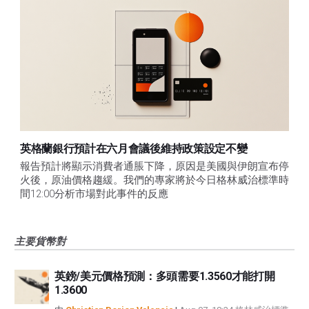
英格蘭銀行預計在六月會議後維持政策設定不變
報告預計將顯示消費者通脹下降，原因是美國與伊朗宣布停
火後，原油價格趨緩。我們的專家將於今日格林威治標準時
間12:00分析市場對此事件的反應
主要貨幣對
英鎊/美元價格預測：多頭需要1.3560才能打開
1.3600