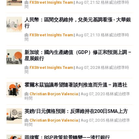
由
FXStreet Insights Team
|
Aug 07, 21:52 格林威治標準時
間
者沒有收到撰寫這篇文章的報酬。
FXStreet和作者不提供個性化的建議。作者對該資訊的準確性、完整性或適用
人民幣：區間交易維持，兌美元基調看漲 - 大華銀
性不作任何陳述。FXStreet和作者將不承擔任何錯誤，遺漏或任何損失，傷害
行
或損害由此資訊及其顯示或使用引起的。錯誤和遺漏除外。本文作者和
FXStreet並非註冊投資顧問，本文內容無意提供任何投資建議。
由
FXStreet Insights Team
|
Aug 07, 21:13 格林威治標準時
間
新加坡：國內生產總值（GDP）修正和預測上調 –
星展銀行
由
FXStreet Insights Team
|
Aug 07, 20:28 格林威治標準時
間
霍爾木茲協議希望隨著談判推進而升溫 – 路透社
由
Christian Borjon Valencia
|
Aug 07, 20:20 格林威治標準
時間
英鎊/日元價格預測：反彈維持在200日SMA上方
由
Christian Borjon Valencia
|
Aug 07, 20:05 格林威治標準
時間
菲律賓：BSP政策前景轉變——渣打銀行