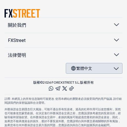
關於我們
FXStreet
法律聲明
繁體中文
版權©2026 FOREXSTREET S.L.版權所有
註釋: 本網頁上的所有信息隨時可能更改. 使用本網站的瀏覽者必須接受我們的用戶協議. 請仔細
閱讀我們的保密協議和合法聲明。
外匯保證金交易隱含巨大風險，可能不適合所有投資者。過高的杠桿作用可以使您獲利，當然
也可能會使您蒙受虧損。在決定進行外匯保證金交易之前，您應該謹慎考慮您的投資目的，經
驗等級和冒險欲望。在外匯保證金交易中，虧損的風險可能超過您最初的保證金資金，因此，
如果您不能承擔資金的損失，最好不要投資外匯。您應該明白與外匯交易相關聯的所有風險，
如果您有任何外匯保證金交易方面的問題，您應該咨詢與自己無利益關系的金融顧問。