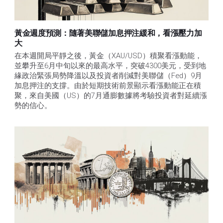
黃金週度預測：隨著美聯儲加息押注緩和，看漲壓力加
大
在本週開局平靜之後，黃金（XAU/USD）積聚看漲動能，
並攀升至6月中旬以來的最高水平，突破4300美元，受到地
緣政治緊張局勢降溫以及投資者削減對美聯儲（Fed）9月
加息押注的支撐。由於短期技術前景顯示看漲動能正在積
聚，來自美國（US）的7月通膨數據將考驗投資者對延續漲
勢的信心。 