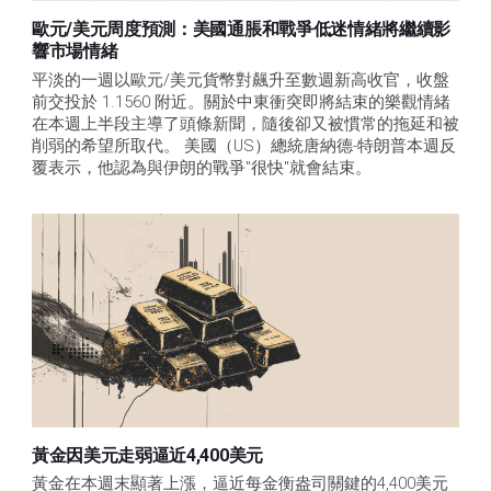
歐元/美元周度預測：美國通脹和戰爭低迷情緒將繼續影
響市場情緒
平淡的一週以歐元/美元貨幣對飆升至數週新高收官，收盤
前交投於 1.1560 附近。關於中東衝突即將結束的樂觀情緒
在本週上半段主導了頭條新聞，隨後卻又被慣常的拖延和被
削弱的希望所取代。 美國（US）總統唐納德-特朗普本週反
覆表示，他認為與伊朗的戰爭"很快"就會結束。
黃金因美元走弱逼近4,400美元
黃金在本週末顯著上漲，逼近每金衡盎司關鍵的4,400美元