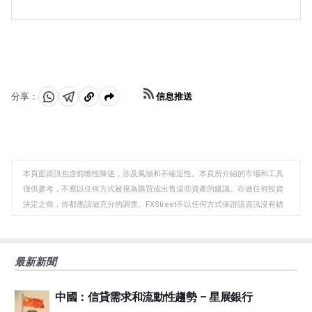
在「避險」期間傾向於升值的主要貨幣是美元(USD)、日
求將會增加。
元(JPY)和瑞士法郎(CHF)。美元，因為它是世界儲備貨
幣，因為在危機時期投資者購買美國政府債券，這被視為
安全的，因為世界上最大的經濟體不太可能違約。日元受
到對日本政府債券需求增加的影響，因為日本國內投資者
持有的國債比例很高，即使在危機時期，他們也不太可能
拋售這些國債。瑞士法郎，因為嚴格的瑞士銀行法為投資
信息推送
分享：
者提供了加強的資本保護。
分
分
複
享
享
製
至
至
到
WhatsApp
Telegram
剪
本頁面資訊包含前瞻性陳述，涉及風險和不確定性。本頁所介紹的市場和工具
貼
僅供參考，不應以任何方式被視為購買或出售這些資產的建議。在做任何投資
板
決定之前，你都應該做充分的調查。FXStreet不以任何方式保證該資訊沒有錯
誤、錯誤或重大錯報。它也不保證這些資料是及時的。在公開市場投資涉及很
大的風險，包括損失全部或部分投資，以及精神上的痛苦。所有與投資有關的
風險、損失和成本，包括本金的全部損失，均由您負責。本文僅代表作者個人
最新新聞
觀點，並不代表FXStreet或其廣告商的官方政策或立場。作者不對本頁連結的
資訊負責。
中國：信貸需求和流動性趨勢 – 星展銀行
如果文章正文中沒有明確提到，在撰寫本文時，作者在本文中提到的任何股票
中都沒有頭寸，也沒有與文中提到的任何公司有業務關係。除了FXStreet，作