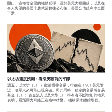
關口。這種貴金屬的強勁反彈，源於美元大幅回落，以及在
令人失望的美國非農就業數據公布後，美國公債殖利率全面
下滑。
以太坊週度預測：看漲突破前的平靜
週五，以太坊（ETH）繼續橫盤交易，徘徊在 1,901 美元附
近，暗示未來可能出現突破。與此同時，穩定的交易所交易
基金（ETF）資金流入以及大型 ETH 持有者不斷增加的積累
表明，看漲壓力可能正在暗中積聚。 機構需求繼續增強。