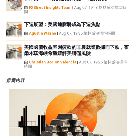
由
FXStreet Insights Team
|
Aug 07, 19:43 格林威治標準時
間
下週展望：美國通膨將成為下週焦點
由
Agustin Wazne
|
Aug 07, 19:35 格林威治標準時間
美國國債收益率因疲軟的非農就業數據而下跌，霍
爾木茲海峽希望緩解美聯儲風險
由
Christian Borjon Valencia
|
Aug 07, 19:25 格林威治標準
時間
推薦內容