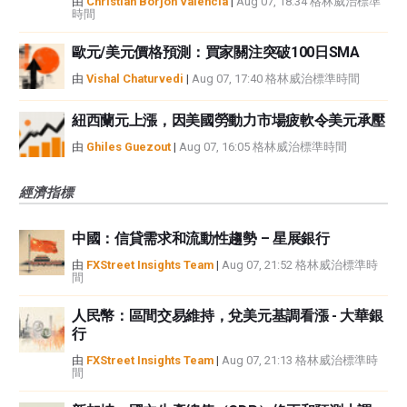
由
Christian Borjon Valencia
|
Aug 07, 18:34 格林威治標準
時間
歐元/美元價格預測：買家關注突破100日SMA
由
Vishal Chaturvedi
|
Aug 07, 17:40 格林威治標準時間
紐西蘭元上漲，因美國勞動力市場疲軟令美元承壓
由
Ghiles Guezout
|
Aug 07, 16:05 格林威治標準時間
經濟指標
中國：信貸需求和流動性趨勢 – 星展銀行
由
FXStreet Insights Team
|
Aug 07, 21:52 格林威治標準時
間
人民幣：區間交易維持，兌美元基調看漲 - 大華銀
行
由
FXStreet Insights Team
|
Aug 07, 21:13 格林威治標準時
間