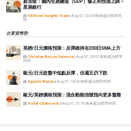
新加坡：國內生產總值（GDP）修正和預測上調 –
星展銀行
由
FXStreet Insights Team
|
Aug 07, 20:28 格林威治標準時
間
次要貨幣對
英鎊/日元價格預測：反彈維持在200日SMA上方
由
Christian Borjon Valencia
|
Aug 07, 20:05 格林威治標準
時間
歐元/日元從盤中低點反彈，但週五仍下跌
由
Agustin Wazne
|
Aug 07, 18:50 格林威治標準時間
歐元/英鎊價格預測：混合動能信號指向更多盤整
由
Vishal Chaturvedi
|
Aug 07, 12:16 格林威治標準時間