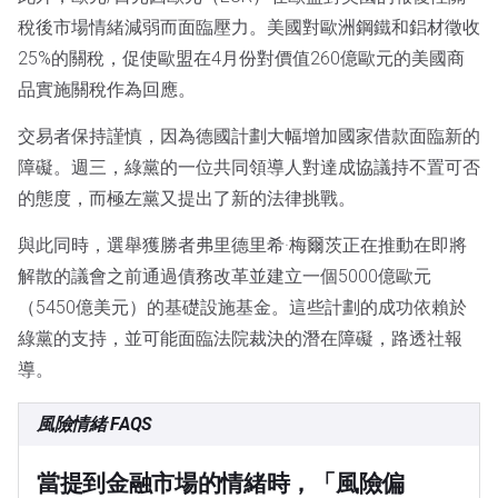
稅後市場情緒減弱而面臨壓力。美國對歐洲鋼鐵和鋁材徵收
25%的關稅，促使歐盟在4月份對價值260億歐元的美國商
品實施關稅作為回應。
交易者保持謹慎，因為德國計劃大幅增加國家借款面臨新的
障礙。週三，綠黨的一位共同領導人對達成協議持不置可否
的態度，而極左黨又提出了新的法律挑戰。
與此同時，選舉獲勝者弗里德里希·梅爾茨正在推動在即將
解散的議會之前通過債務改革並建立一個5000億歐元
（5450億美元）的基礎設施基金。這些計劃的成功依賴於
綠黨的支持，並可能面臨法院裁決的潛在障礙，路透社報
導。
風險情緒 FAQS
當提到金融市場的情緒時，「風險偏