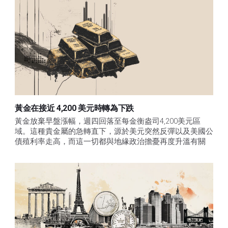
黃金在接近 4,200 美元時轉為下跌
黃金放棄早盤漲幅，週四回落至每金衡盎司4,200美元區
域。這種貴金屬的急轉直下，源於美元突然反彈以及美國公
債殖利率走高，而這一切都與地緣政治擔憂再度升溫有關