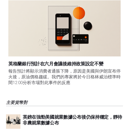
英格蘭銀行預計在六月會議後維持政策設定不變
報告預計將顯示消費者通脹下降，原因是美國與伊朗宣布停
火後，原油價格趨緩。我們的專家將於今日格林威治標準時
間12:00分析市場對此事件的反應
主要貨幣對
英鎊在強勁美國就業數據公布後仍保持穩定，靜待
非農就業數據公布