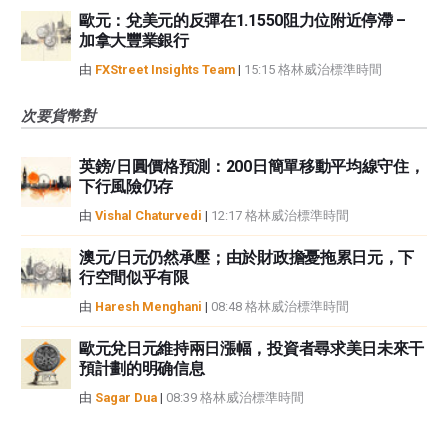
歐元：兌美元的反彈在1.1550阻力位附近停滯 –
加拿大豐業銀行
由
FXStreet Insights Team
|
15:15 格林威治標準時間
次要貨幣對
英鎊/日圓價格預測：200日簡單移動平均線守住，
下行風險仍存
由
Vishal Chaturvedi
|
12:17 格林威治標準時間
澳元/日元仍然承壓；由於財政擔憂拖累日元，下
行空間似乎有限
由
Haresh Menghani
|
08:48 格林威治標準時間
歐元兌日元維持兩日漲幅，投資者尋求美日未來干
預計劃的明确信息
由
Sagar Dua
|
08:39 格林威治標準時間