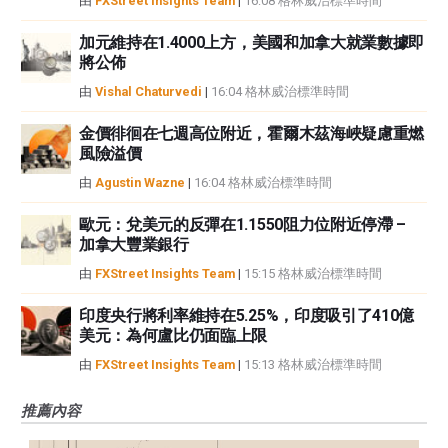
由
FXStreet Insights Team
|
16:08 格林威治標準時間
加元維持在1.4000上方，美國和加拿大就業數據即
將公佈
由
Vishal Chaturvedi
|
16:04 格林威治標準時間
金價徘徊在七週高位附近，霍爾木茲海峽疑慮重燃
風險溢價
由
Agustin Wazne
|
16:04 格林威治標準時間
歐元：兌美元的反彈在1.1550阻力位附近停滯 –
加拿大豐業銀行
由
FXStreet Insights Team
|
15:15 格林威治標準時間
印度央行將利率維持在5.25%，印度吸引了410億
美元：為何盧比仍面臨上限
由
FXStreet Insights Team
|
15:13 格林威治標準時間
推薦內容