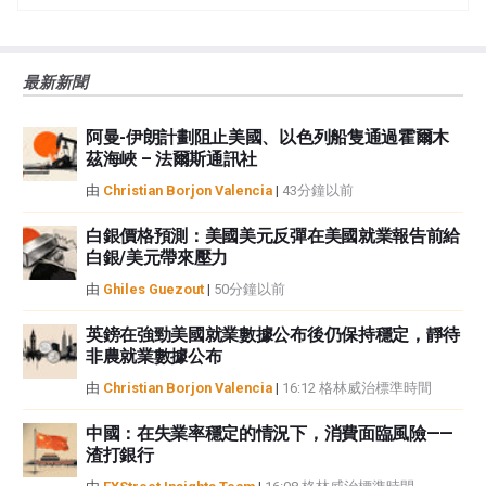
誤、錯誤或重大錯報。它也不保證這些資料是及時的。在公開市場投資涉及很
大的風險，包括損失全部或部分投資，以及精神上的痛苦。所有與投資有關的
風險、損失和成本，包括本金的全部損失，均由您負責。本文僅代表作者個人
最新新聞
觀點，並不代表FXStreet或其廣告商的官方政策或立場。作者不對本頁連結的
資訊負責。
阿曼-伊朗計劃阻止美國、以色列船隻通過霍爾木
如果文章正文中沒有明確提到，在撰寫本文時，作者在本文中提到的任何股票
茲海峽 – 法爾斯通訊社
中都沒有頭寸，也沒有與文中提到的任何公司有業務關係。除了FXStreet，作
者沒有收到撰寫這篇文章的報酬。
由
Christian Borjon Valencia
|
43分鐘以前
FXStreet和作者不提供個性化的建議。作者對該資訊的準確性、完整性或適用
性不作任何陳述。FXStreet和作者將不承擔任何錯誤，遺漏或任何損失，傷害
白銀價格預測：美國美元反彈在美國就業報告前給
白銀/美元帶來壓力
或損害由此資訊及其顯示或使用引起的。錯誤和遺漏除外。本文作者和
FXStreet並非註冊投資顧問，本文內容無意提供任何投資建議。
由
Ghiles Guezout
|
50分鐘以前
英鎊在強勁美國就業數據公布後仍保持穩定，靜待
非農就業數據公布
由
Christian Borjon Valencia
|
16:12 格林威治標準時間
中國：在失業率穩定的情況下，消費面臨風險——
渣打銀行