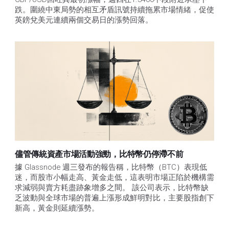
跌。圍繞中東局勢的相互矛盾訊號持續拖累市場情緒，促使
英鎊兌美元連續兩個交易日的漲勢回落。
儘管傳統資產市場活動強勁，比特幣仍停滯不前
據 Glassnode 週三發布的報告稱，比特幣（BTC）表現低
迷，而股市小幅走高、黃金走低，這表明市場正陷於機構需
求減弱與賣方耗盡跡象增多之間。 該公司表示，比特幣缺
乏波動與全球市場的普遍上漲形成鮮明對比，主要股指創下
新高，黃金則延續漲勢。