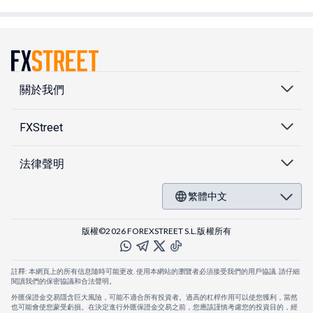
關於我們
FXStreet
法律聲明
繁體中文
版權©2026 FOREXSTREET S.L.版權所有
註釋: 本網頁上的所有信息隨時可能更改. 使用本網站的瀏覽者必須接受我們的用戶協議. 請仔細
閱讀我們的保密協議和合法聲明。
外匯保證金交易隱含巨大風險，可能不適合所有投資者。過高的杠桿作用可以使您獲利，當然
也可能會使您蒙受虧損。在決定進行外匯保證金交易之前，您應該謹慎考慮您的投資目的，經