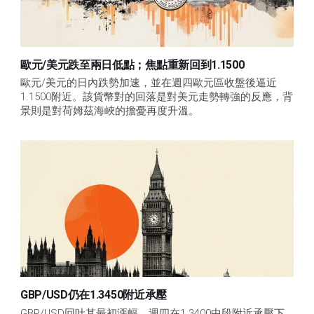
歐元/美元跌至兩日低點；焦點重新回到1.1500
歐元/美元的日內跌勢加速，並在週四歐元區收盤後逼近
1.1500附近。該貨幣對的回落是對美元走勢轉強的反應，背
景則是對荷姆茲海峽的擔憂再度升溫。
GBP/USD仍在1.3450附近承壓
GBP/USD回吐其最初漲幅，週四在1.3400中段附近承壓下