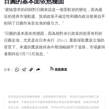
日圓的基本面依然穩固
"避險需求的回歸對日圓來說是一個受歡迎的變化，因為最
近的債券市場動盪、貿易政策不確定性和國內政治發展似乎
削弱了日圓作為安全港的吸引力。"
"日圓的基本面依然穩固，因為相對央行政策的前景有利於
日圓走強，尤其是在日本央行（BoJ）重新採取鷹派立場的
背景下。本週的鷹派維持為中期漲幅鋪平了道路，市場參與
者期待在9月/10月加息。"
信息推送
分享：
分
分
複
享
享
製
至
至
到
WhatsApp
Telegram
剪
本頁面資訊包含前瞻性陳述，涉及風險和不確定性。本頁所介紹的市場和工具
貼
僅供參考，不應以任何方式被視為購買或出售這些資產的建議。在做任何投資
板
決定之前，你都應該做充分的調查。FXStreet不以任何方式保證該資訊沒有錯