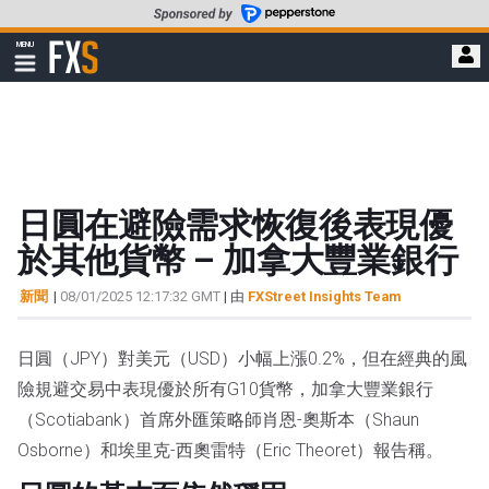
轉
至
FXStreet
MENU
主
顯
示
要
導
內
航
容
日圓在避險需求恢復後表現優
於其他貨幣 – 加拿大豐業銀行
新聞
|
08/01/2025 12:17:32 GMT
| 由
FXStreet Insights Team
日圓（JPY）對美元（USD）小幅上漲0.2%，但在經典的風
險規避交易中表現優於所有G10貨幣，加拿大豐業銀行
（Scotiabank）首席外匯策略師肖恩-奧斯本（Shaun
Osborne）和埃里克-西奧雷特（Eric Theoret）報告稱。