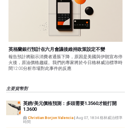
英格蘭銀行預計在六月會議後維持政策設定不變
報告預計將顯示消費者通脹下降，原因是美國與伊朗宣布停
火後，原油價格趨緩。我們的專家將於今日格林威治標準時
間12:00分析市場對此事件的反應
主要貨幣對
英鎊/美元價格預測：多頭需要1.3560才能打開
1.3600
由
Christian Borjon Valencia
|
Aug 07, 18:34 格林威治標準
時間