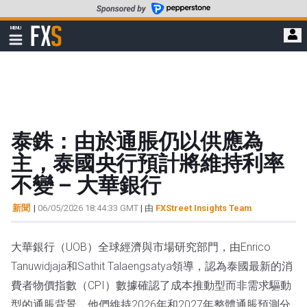
轉
至
FXStreet
MENU
主
顯
示
要
導
內
航
容
泰銖：由於通脹仍以供應為
主，泰國央行預計將維持利率
不變 – 大華銀行
新聞
|
06/05/2026 18:44:33 GMT
| 由
FXStreet Insights Team
大華銀行（UOB）全球經濟與市場研究部門，由Enrico
Tanuwidjaja和Sathit Talaengsatya領導，認為泰國最新的消
費者物價指數（CPI）數據確認了成本推動型而非需求驅動
型的通脹背景。他們維持2026年和2027年整體通脹預測分