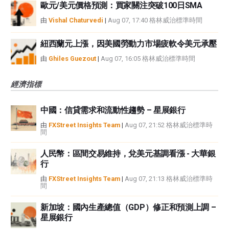
歐元/美元價格預測：買家關注突破100日SMA
由
Vishal Chaturvedi
|
Aug 07, 17:40 格林威治標準時間
紐西蘭元上漲，因美國勞動力市場疲軟令美元承壓
由
Ghiles Guezout
|
Aug 07, 16:05 格林威治標準時間
經濟指標
中國：信貸需求和流動性趨勢 – 星展銀行
由
FXStreet Insights Team
|
Aug 07, 21:52 格林威治標準時
間
人民幣：區間交易維持，兌美元基調看漲 - 大華銀
行
由
FXStreet Insights Team
|
Aug 07, 21:13 格林威治標準時
間
新加坡：國內生產總值（GDP）修正和預測上調 –
星展銀行