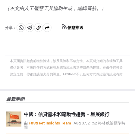
（本文由人工智慧工具協助生成，編輯審核。）
信息推送
分享：
分
分
複
享
享
製
至
至
到
WhatsApp
Telegram
剪
本頁面資訊包含前瞻性陳述，涉及風險和不確定性。本頁所介紹的市場和工具
貼
僅供參考，不應以任何方式被視為購買或出售這些資產的建議。在做任何投資
板
決定之前，你都應該做充分的調查。FXStreet不以任何方式保證該資訊沒有錯
誤、錯誤或重大錯報。它也不保證這些資料是及時的。在公開市場投資涉及很
大的風險，包括損失全部或部分投資，以及精神上的痛苦。所有與投資有關的
風險、損失和成本，包括本金的全部損失，均由您負責。本文僅代表作者個人
最新新聞
觀點，並不代表FXStreet或其廣告商的官方政策或立場。作者不對本頁連結的
資訊負責。
中國：信貸需求和流動性趨勢 – 星展銀行
如果文章正文中沒有明確提到，在撰寫本文時，作者在本文中提到的任何股票
中都沒有頭寸，也沒有與文中提到的任何公司有業務關係。除了FXStreet，作
由
FXStreet Insights Team
|
Aug 07, 21:52 格林威治標準時
間
者沒有收到撰寫這篇文章的報酬。
FXStreet和作者不提供個性化的建議。作者對該資訊的準確性、完整性或適用