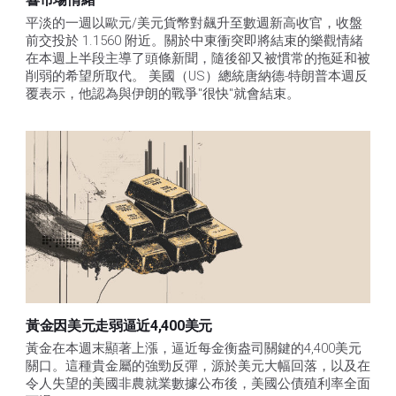
平淡的一週以歐元/美元貨幣對飆升至數週新高收官，收盤
前交投於 1.1560 附近。關於中東衝突即將結束的樂觀情緒
在本週上半段主導了頭條新聞，隨後卻又被慣常的拖延和被
削弱的希望所取代。 美國（US）總統唐納德-特朗普本週反
覆表示，他認為與伊朗的戰爭"很快"就會結束。
黃金因美元走弱逼近4,400美元
黃金在本週末顯著上漲，逼近每金衡盎司關鍵的4,400美元
關口。這種貴金屬的強勁反彈，源於美元大幅回落，以及在
令人失望的美國非農就業數據公布後，美國公債殖利率全面