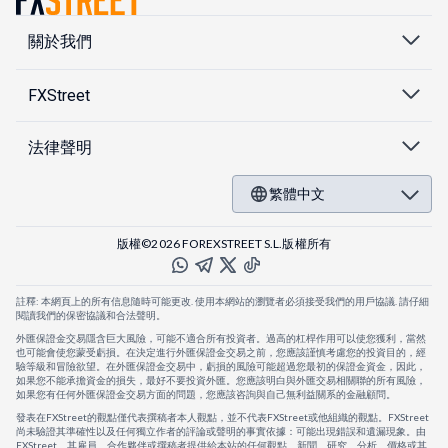
關於我們
FXStreet
法律聲明
繁體中文
版權©2026 FOREXSTREET S.L.版權所有
註釋: 本網頁上的所有信息隨時可能更改. 使用本網站的瀏覽者必須接受我們的用戶協議. 請仔細
閱讀我們的保密協議和合法聲明。
外匯保證金交易隱含巨大風險，可能不適合所有投資者。過高的杠桿作用可以使您獲利，當然
也可能會使您蒙受虧損。在決定進行外匯保證金交易之前，您應該謹慎考慮您的投資目的，經
驗等級和冒險欲望。在外匯保證金交易中，虧損的風險可能超過您最初的保證金資金，因此，
如果您不能承擔資金的損失，最好不要投資外匯。您應該明白與外匯交易相關聯的所有風險，
如果您有任何外匯保證金交易方面的問題，您應該咨詢與自己無利益關系的金融顧問。
發表在FXStreet的觀點僅代表撰稿者本人觀點，並不代表FXStreet或他組織的觀點。FXStreet
尚未驗證其準確性以及任何獨立作者的評論或聲明的事實依據：可能出現錯誤和遺漏現象。由
FXStreet、其雇員、合作夥伴或撰稿者提供給本站的任何觀點、新聞、研究、分析、價格或其