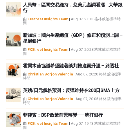
人民幣：區間交易維持，兌美元基調看漲 - 大華銀
性不作任何陳述。FXStreet和作者將不承擔任何錯誤，遺漏或任何損失，傷害
行
或損害由此資訊及其顯示或使用引起的。錯誤和遺漏除外。本文作者和
FXStreet並非註冊投資顧問，本文內容無意提供任何投資建議。
由
FXStreet Insights Team
|
Aug 07, 21:13 格林威治標準時
間
新加坡：國內生產總值（GDP）修正和預測上調 –
星展銀行
由
FXStreet Insights Team
|
Aug 07, 20:28 格林威治標準時
間
霍爾木茲協議希望隨著談判推進而升溫 – 路透社
由
Christian Borjon Valencia
|
Aug 07, 20:20 格林威治標準
時間
英鎊/日元價格預測：反彈維持在200日SMA上方
由
Christian Borjon Valencia
|
Aug 07, 20:05 格林威治標準
時間
菲律賓：BSP政策前景轉變——渣打銀行
由
FXStreet Insights Team
|
Aug 07, 19:43 格林威治標準時
間