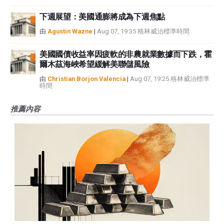
下週展望：美國通膨將成為下週焦點
由
Agustin Wazne
|
Aug 07, 19:35 格林威治標準時間
美國國債收益率因疲軟的非農就業數據而下跌，霍
爾木茲海峽希望緩解美聯儲風險
由
Christian Borjon Valencia
|
Aug 07, 19:25 格林威治標準
時間
推薦內容