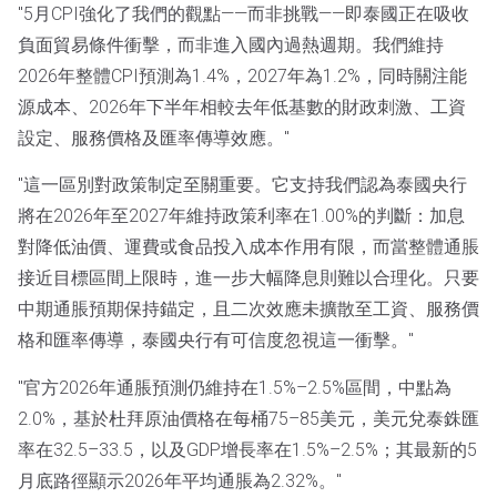
"5月CPI強化了我們的觀點——而非挑戰——即泰國正在吸收
負面貿易條件衝擊，而非進入國內過熱週期。我們維持
2026年整體CPI預測為1.4%，2027年為1.2%，同時關注能
源成本、2026年下半年相較去年低基數的財政刺激、工資
設定、服務價格及匯率傳導效應。"
"這一區別對政策制定至關重要。它支持我們認為泰國央行
將在2026年至2027年維持政策利率在1.00%的判斷：加息
對降低油價、運費或食品投入成本作用有限，而當整體通脹
接近目標區間上限時，進一步大幅降息則難以合理化。只要
中期通脹預期保持錨定，且二次效應未擴散至工資、服務價
格和匯率傳導，泰國央行有可信度忽視這一衝擊。"
"官方2026年通脹預測仍維持在1.5%–2.5%區間，中點為
2.0%，基於杜拜原油價格在每桶75–85美元，美元兌泰銖匯
率在32.5–33.5，以及GDP增長率在1.5%–2.5%；其最新的5
月底路徑顯示2026年平均通脹為2.32%。"