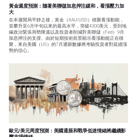
黃金週度預測：隨著美聯儲加息押注緩和，看漲壓力加
大
在本週開局平靜之後，黃金（XAU/USD）積聚看漲動能，
並攀升至6月中旬以來的最高水平，突破4300美元，受到地
緣政治緊張局勢降溫以及投資者削減對美聯儲（Fed）9月
加息押注的支撐。由於短期技術前景顯示看漲動能正在積
聚，來自美國（US）的7月通膨數據將考驗投資者對延續漲
勢的信心。 
歐元/美元周度預測：美國通脹和戰爭低迷情緒將繼續影
響市場情緒