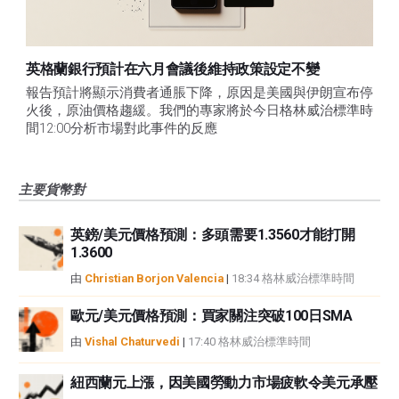
英格蘭銀行預計在六月會議後維持政策設定不變
報告預計將顯示消費者通脹下降，原因是美國與伊朗宣布停
火後，原油價格趨緩。我們的專家將於今日格林威治標準時
間12:00分析市場對此事件的反應
主要貨幣對
英鎊/美元價格預測：多頭需要1.3560才能打開
1.3600
由
Christian Borjon Valencia
|
18:34 格林威治標準時間
歐元/美元價格預測：買家關注突破100日SMA
由
Vishal Chaturvedi
|
17:40 格林威治標準時間
紐西蘭元上漲，因美國勞動力市場疲軟令美元承壓