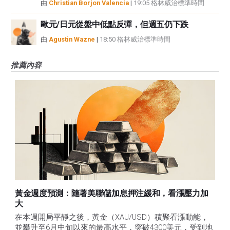
由
Christian Borjon Valencia
|
19:05 格林威治標準時間
歐元/日元從盤中低點反彈，但週五仍下跌
由
Agustin Wazne
|
18:50 格林威治標準時間
推薦內容
黃金週度預測：隨著美聯儲加息押注緩和，看漲壓力加
大
在本週開局平靜之後，黃金（XAU/USD）積聚看漲動能，
並攀升至6月中旬以來的最高水平，突破4300美元，受到地