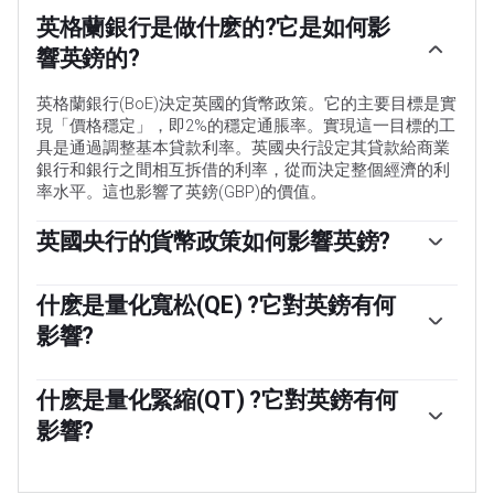
英格蘭銀行是做什麽的?它是如何影
響英鎊的?
英格蘭銀行(BoE)決定英國的貨幣政策。它的主要目標是實
現「價格穩定」，即2%的穩定通脹率。實現這一目標的工
具是通過調整基本貸款利率。英國央行設定其貸款給商業
銀行和銀行之間相互拆借的利率，從而決定整個經濟的利
率水平。這也影響了英鎊(GBP)的價值。
英國央行的貨幣政策如何影響英鎊?
當通貨膨脹高於英格蘭銀行的目標時，它會通過提高利率
來應對，這使得個人和企業獲得信貸的成本更高。這對英
什麽是量化寬松(QE) ?它對英鎊有何
鎊有利，因為更高的利率使英國成為對全球投資者更具吸
影響?
引力的投資場所。當通脹低於目標時，這是經濟增長放緩
的跡象，英國央行將考慮降低利率以降低信貸成本，希望
在極端情況下，英國央行可以實施一項名為量化寬松(QE)
企業將貸款用於投資於促進增長的項目——這對英鎊不利。
的政策。量化寬松是英國央行在陷入困境的金融體系中大
什麽是量化緊縮(QT) ?它對英鎊有何
幅增加信貸流動的過程。當降低利率無法達到必要效果
影響?
時，量化寬松是最後的手段。量化寬松的過程包括，英國
央行印製鈔票，從銀行和其它金融機構購買資產——通常是
量化緊縮(QT)是量化寬松的反面，在經濟走強、通脹開始
政府債券或aaa級公司債券。量化寬松通常會導致英鎊貶
上升時實施。在量化寬松中，英格蘭銀行(BoE)從金融機構