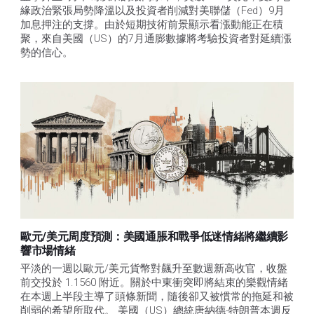
緣政治緊張局勢降溫以及投資者削減對美聯儲（Fed）9月
加息押注的支撐。由於短期技術前景顯示看漲動能正在積
聚，來自美國（US）的7月通膨數據將考驗投資者對延續漲
勢的信心。 
歐元/美元周度預測：美國通脹和戰爭低迷情緒將繼續影
響市場情緒
平淡的一週以歐元/美元貨幣對飆升至數週新高收官，收盤
前交投於 1.1560 附近。關於中東衝突即將結束的樂觀情緒
在本週上半段主導了頭條新聞，隨後卻又被慣常的拖延和被
削弱的希望所取代。 美國（US）總統唐納德-特朗普本週反