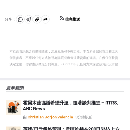
值。
購買政府和公司債券，以鼓勵它們放貸;在QT中，英國央行
停止購買更多債券，並停止將已持有債券到期的本金進行
再投資。這通常對英鎊有利。
信息推送
分享：
分
分
複
享
享
製
至
至
到
WhatsApp
Telegram
剪
本頁面資訊包含前瞻性陳述，涉及風險和不確定性。本頁所介紹的市場和工具
貼
僅供參考，不應以任何方式被視為購買或出售這些資產的建議。在做任何投資
板
決定之前，你都應該做充分的調查。FXStreet不以任何方式保證該資訊沒有錯
誤、錯誤或重大錯報。它也不保證這些資料是及時的。在公開市場投資涉及很
大的風險，包括損失全部或部分投資，以及精神上的痛苦。所有與投資有關的
風險、損失和成本，包括本金的全部損失，均由您負責。本文僅代表作者個人
最新新聞
觀點，並不代表FXStreet或其廣告商的官方政策或立場。作者不對本頁連結的
資訊負責。
霍爾木茲協議希望升溫，隨著談判推進 – RTRS,
如果文章正文中沒有明確提到，在撰寫本文時，作者在本文中提到的任何股票
ABC News
中都沒有頭寸，也沒有與文中提到的任何公司有業務關係。除了FXStreet，作
者沒有收到撰寫這篇文章的報酬。
由
Christian Borjon Valencia
|
8分鐘以前
FXStreet和作者不提供個性化的建議。作者對該資訊的準確性、完整性或適用
性不作任何陳述。FXStreet和作者將不承擔任何錯誤，遺漏或任何損失，傷害
英鎊/日元價格預測：反彈維持在200日SMA上方