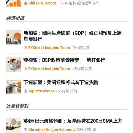
由
Ghiles Guezout
|
16:05 格林威治標準時間
經濟指標
新加坡：國內生產總值（GDP）修正和預測上調 –
星展銀行
由
FXStreet Insights Team
|
0分鐘以前
菲律賓：BSP政策前景轉變——渣打銀行
由
FXStreet Insights Team
|
45分鐘以前
下週展望：美國通膨將成為下週焦點
由
Agustin Wazne
|
53分鐘以前
次要貨幣對
英鎊/日元價格預測：反彈維持在200日SMA上方
由
Christian Borjon Valencia
|
23分鐘以前