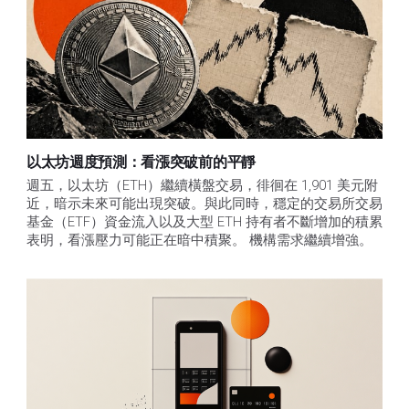
以太坊週度預測：看漲突破前的平靜
週五，以太坊（ETH）繼續橫盤交易，徘徊在 1,901 美元附
近，暗示未來可能出現突破。與此同時，穩定的交易所交易
基金（ETF）資金流入以及大型 ETH 持有者不斷增加的積累
表明，看漲壓力可能正在暗中積聚。 機構需求繼續增強。