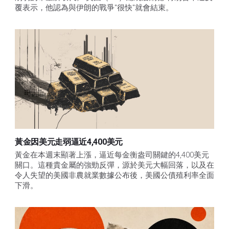
覆表示，他認為與伊朗的戰爭"很快"就會結束。
黃金因美元走弱逼近4,400美元
黃金在本週末顯著上漲，逼近每金衡盎司關鍵的4,400美元
關口。這種貴金屬的強勁反彈，源於美元大幅回落，以及在
令人失望的美國非農就業數據公布後，美國公債殖利率全面
下滑。