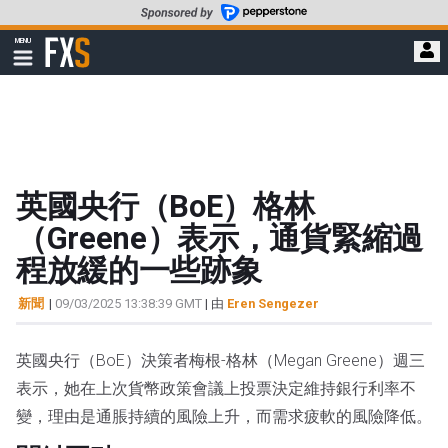
轉
至
FXStreet
MENU
主
顯
示
要
導
內
航
容
英國央行（BoE）格林
（Greene）表示，通貨緊縮過
程放緩的一些跡象
新聞
|
09/03/2025 13:38:39 GMT
| 由
Eren Sengezer
英國央行（BoE）決策者梅根-格林（Megan Greene）週三
表示，她在上次貨幣政策會議上投票決定維持銀行利率不
變，理由是通脹持續的風險上升，而需求疲軟的風險降低。