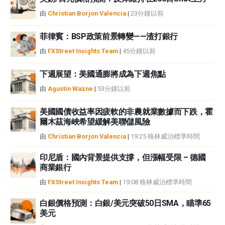
或損害由此資訊及其顯示或使用引起的。錯誤和遺漏除外。本文作者和
由
Christian Borjon Valencia
|
23分鐘以前
FXStreet並非註冊投資顧問，本文內容無意提供任何投資建議。
菲律賓：BSP政策前景轉變——渣打銀行
由
FXStreet Insights Team
|
45分鐘以前
下週展望：美國通膨將成為下週焦點
由
Agustin Wazne
|
53分鐘以前
美國國債收益率因疲軟的非農就業數據而下跌，霍
爾木茲海峽希望緩解美聯儲風險
由
Christian Borjon Valencia
|
19:25 格林威治標準時間
印尼盾：國內背景提供支撐，但漲幅受限 – 德國
商業銀行
由
FXStreet Insights Team
|
19:08 格林威治標準時間
白銀價格預測：白銀/美元突破50日SMA，瞄準65
美元