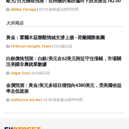
歐元/日元價格預測：在持續的看跌偏向下跌至接近182.00
由
Akhtar Faruqui
|
05:05 格林威治標準時間
大宗商品
黃金：霍爾木茲樂觀情緒支撐上揚 - 荷蘭國際集團
由
FXStreet Insights Team
|
22分鐘以前
白銀價格預測：白銀/美元在62美元附近守住漲幅，市場關
注美國非農就業數據
由
Sagar Dua
|
56分鐘以前
金價預測：黃金/美元多頭目標指向4380美元，受美國收益
率走低提振
由
Guillermo Alcala
|
10:38 格林威治標準時間