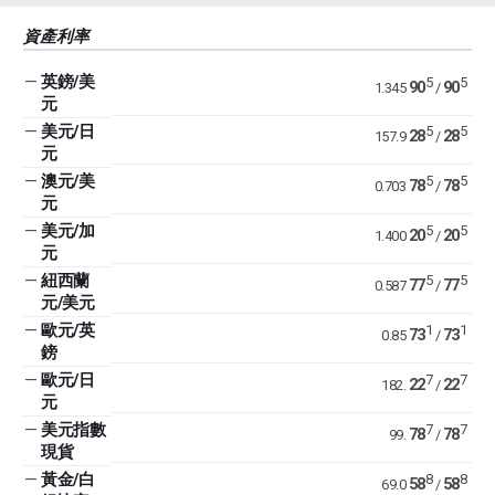
資產利率
—
英鎊/美
5
5
90
90
1.345
/
元
—
美元/日
5
5
28
28
157.9
/
元
—
澳元/美
5
5
78
78
0.703
/
元
—
美元/加
5
5
20
20
1.400
/
元
—
紐西蘭
5
5
77
77
0.587
/
元/美元
—
歐元/英
1
1
73
73
0.85
/
鎊
—
歐元/日
7
7
22
22
182.
/
元
—
美元指數
7
7
78
78
99.
/
現貨
—
黃金/白
8
8
58
58
69.0
/