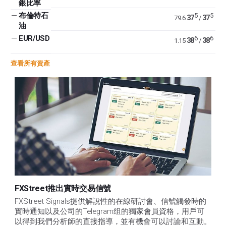
銀比率
—
布倫特石
5
5
37
37
79.6
/
油
—
EUR/USD
6
6
38
38
1.15
/
查看所有資產
FXStreet推出實時交易信號
FXStreet Signals提供解說性的在線研討會、信號觸發時的
實時通知以及公司的Telegram组的獨家會員資格，用戶可
以得到我們分析師的直接指導，並有機會可以討論和互動。