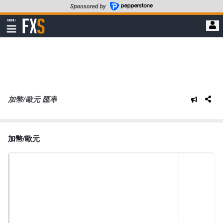
轉
至
FXStreet
MENU
主
顯
示
要
導
內
航
容
加幣/歐元 匯率
加幣/歐元