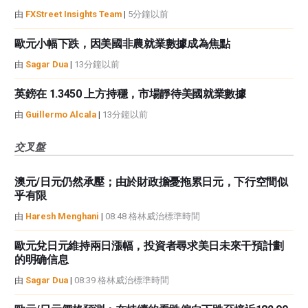
由
FXStreet Insights Team
|
5分鐘以前
歐元小幅下跌，因美國非農就業數據成為焦點
由
Sagar Dua
|
13分鐘以前
英鎊在 1.3450 上方持穩，市場靜待美國就業數據
由
Guillermo Alcala
|
13分鐘以前
交叉盤
澳元/日元仍然承壓；由於財政擔憂拖累日元，下行空間似
乎有限
由
Haresh Menghani
|
08:48 格林威治標準時間
歐元兌日元維持兩日漲幅，投資者尋求美日未來干預計劃
的明确信息
由
Sagar Dua
|
08:39 格林威治標準時間