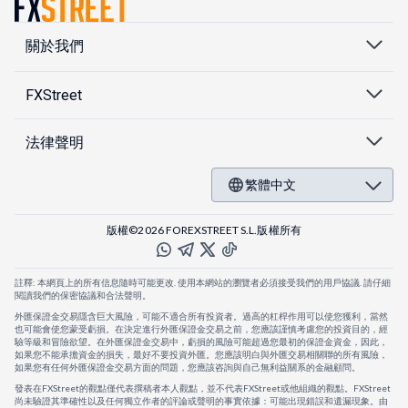
關於我們
FXStreet
法律聲明
繁體中文
版權©2026 FOREXSTREET S.L.版權所有
註釋: 本網頁上的所有信息隨時可能更改. 使用本網站的瀏覽者必須接受我們的用戶協議. 請仔細
閱讀我們的保密協議和合法聲明。
外匯保證金交易隱含巨大風險，可能不適合所有投資者。過高的杠桿作用可以使您獲利，當然
也可能會使您蒙受虧損。在決定進行外匯保證金交易之前，您應該謹慎考慮您的投資目的，經
驗等級和冒險欲望。在外匯保證金交易中，虧損的風險可能超過您最初的保證金資金，因此，
如果您不能承擔資金的損失，最好不要投資外匯。您應該明白與外匯交易相關聯的所有風險，
如果您有任何外匯保證金交易方面的問題，您應該咨詢與自己無利益關系的金融顧問。
發表在FXStreet的觀點僅代表撰稿者本人觀點，並不代表FXStreet或他組織的觀點。FXStreet
尚未驗證其準確性以及任何獨立作者的評論或聲明的事實依據：可能出現錯誤和遺漏現象。由