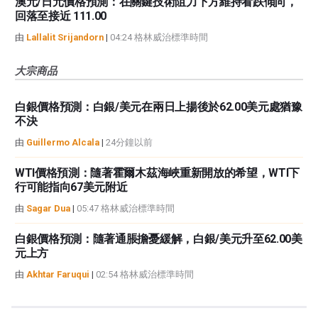
澳元/日元價格預測：在關鍵技術阻力下方維持看跌傾向，
回落至接近 111.00
由
Lallalit Srijandorn
|
04:24 格林威治標準時間
大宗商品
白銀價格預測：白銀/美元在兩日上揚後於62.00美元處猶豫
不決
由
Guillermo Alcala
|
24分鐘以前
WTI價格預測：隨著霍爾木茲海峽重新開放的希望，WTI下
行可能指向67美元附近
由
Sagar Dua
|
05:47 格林威治標準時間
白銀價格預測：隨著通脹擔憂緩解，白銀/美元升至62.00美
元上方
由
Akhtar Faruqui
|
02:54 格林威治標準時間