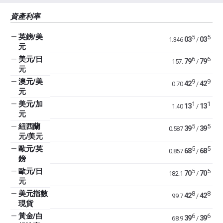
資產利率
—
英鎊/美
5
5
03
03
1.346
/
元
—
美元/日
6
6
79
79
157.
/
元
—
澳元/美
9
9
42
42
0.70
/
元
—
美元/加
1
1
13
13
1.40
/
元
—
紐西蘭
5
5
39
39
0.587
/
元/美元
—
歐元/英
5
5
68
68
0.857
/
鎊
—
歐元/日
5
5
70
70
182.1
/
元
—
美元指數
8
8
42
42
99.7
/
現貨
—
黃金/白
6
6
39
39
68.9
/