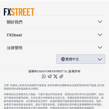
關於我們
FXStreet
法律聲明
繁體中文
版權©2026 FOREXSTREET S.L.版權所有
註釋: 本網頁上的所有信息隨時可能更改. 使用本網站的瀏覽者必須接受我們的用戶協議. 請仔細
閱讀我們的保密協議和合法聲明。
外匯保證金交易隱含巨大風險，可能不適合所有投資者。過高的杠桿作用可以使您獲利，當然
也可能會使您蒙受虧損。在決定進行外匯保證金交易之前，您應該謹慎考慮您的投資目的，經
驗等級和冒險欲望。在外匯保證金交易中，虧損的風險可能超過您最初的保證金資金，因此，
如果您不能承擔資金的損失，最好不要投資外匯。您應該明白與外匯交易相關聯的所有風險，
如果您有任何外匯保證金交易方面的問題，您應該咨詢與自己無利益關系的金融顧問。