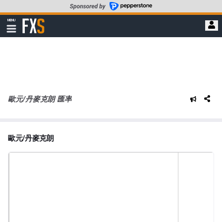
轉
至
FXStreet
MENU
主
顯
示
要
導
內
航
容
歐元/丹麥克朗 匯率
歐元/丹麥克朗