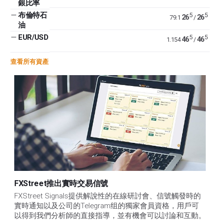
銀比率
—
布倫特石
5
5
26
26
79.1
/
油
—
EUR/USD
5
5
46
46
1.154
/
查看所有資產
FXStreet推出實時交易信號
FXStreet Signals提供解說性的在線研討會、信號觸發時的
實時通知以及公司的Telegram组的獨家會員資格，用戶可
以得到我們分析師的直接指導，並有機會可以討論和互動。