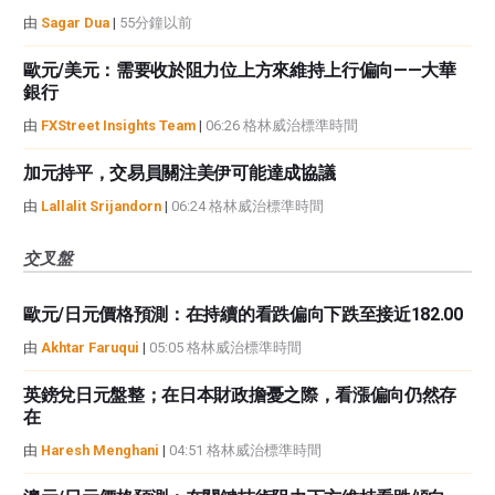
由
Sagar Dua
|
55分鐘以前
歐元/美元：需要收於阻力位上方來維持上行偏向——大華
銀行
由
FXStreet Insights Team
|
06:26 格林威治標準時間
加元持平，交易員關注美伊可能達成協議
由
Lallalit Srijandorn
|
06:24 格林威治標準時間
交叉盤
歐元/日元價格預測：在持續的看跌偏向下跌至接近182.00
由
Akhtar Faruqui
|
05:05 格林威治標準時間
英鎊兌日元盤整；在日本財政擔憂之際，看漲偏向仍然存
在
由
Haresh Menghani
|
04:51 格林威治標準時間