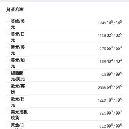
資產利率
—
英鎊/美
5
5
14
14
1.349
/
元
—
美元/日
5
5
02
02
157.8
/
元
—
澳元/美
9
9
66
66
0.70
/
元
—
美元/加
4
4
40
40
1.39
/
元
—
紐西蘭
5
5
89
89
0.5
/
元/美元
—
歐元/英
5
5
64
64
0.856
/
鎊
—
歐元/日
5
5
18
18
182.3
/
元
—
美元指數
7
7
99
99
99.5
/
現貨
—
黃金/白
5
5
99
99
68.2
/