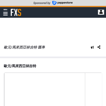
轉
至
FXStreet
MENU
主
顯
示
要
導
內
航
容
歐元/馬來西亞林吉特 匯率
歐元/馬來西亞林吉特