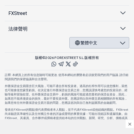
FXStreet
法律聲明
繁體中文
版權©2026 FOREXSTREET S.L.版權所有
註釋: 本網頁上的所有信息隨時可能更改. 使用本網站的瀏覽者必須接受我們的用戶協議. 請仔細
閱讀我們的保密協議和合法聲明。
外匯保證金交易隱含巨大風險，可能不適合所有投資者。過高的杠桿作用可以使您獲利，當然
也可能會使您蒙受虧損。在決定進行外匯保證金交易之前，您應該謹慎考慮您的投資目的，經
驗等級和冒險欲望。在外匯保證金交易中，虧損的風險可能超過您最初的保證金資金，因此，
如果您不能承擔資金的損失，最好不要投資外匯。您應該明白與外匯交易相關聯的所有風險，
如果您有任何外匯保證金交易方面的問題，您應該咨詢與自己無利益關系的金融顧問。
發表在FXStreet的觀點僅代表撰稿者本人觀點，並不代表FXStreet或他組織的觀點。FXStreet
尚未驗證其準確性以及任何獨立作者的評論或聲明的事實依據：可能出現錯誤和遺漏現象。由
FXStreet、其雇員、合作夥伴或撰稿者提供給本站的任何觀點、新聞、研究、分析、價格或其
他信息，僅作為壹般的市場評論，並不構成投資建議。FXStreet將不會承擔任何損失或損害的
賠償責任，包括但不限於因直接或間接使用或依賴這些信息而可能產生的任何利潤損失。