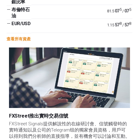
銀比率
—
布倫特石
5
5
07
07
81.5
/
油
—
EUR/USD
8
8
57
57
1.15
/
查看所有資產
FXStreet推出實時交易信號
FXStreet Signals提供解說性的在線研討會、信號觸發時的
實時通知以及公司的Telegram组的獨家會員資格，用戶可
以得到我們分析師的直接指導，並有機會可以討論和互動。