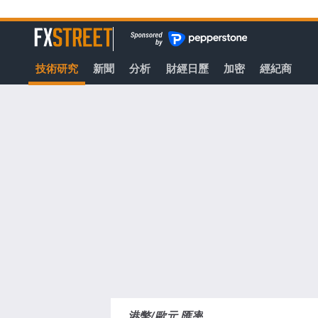
轉
至
FXStreet
主
要
技術研究
新聞
分析
財經日歷
加密
經紀商
內
容
港幣/歐元 匯率