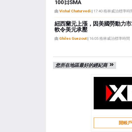
100日SMA
由
Vishal Chaturvedi
|
17:40 格林威治標準時
紐西蘭元上漲，因美國勞動力市
軟令美元承壓
由
Ghiles Guezout
|
16:05 格林威治標準時間
您所在地區最好的經紀商
開帳