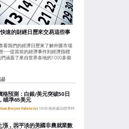
最快速的財經日歷來交易這些事
查看我們的經濟日歷來了解外匯市場
態——從當前的經濟事件到經濟指標
我們涵蓋了來自世界各地的1000多個
。
商品
價格預測：白銀/美元突破50日
，瞄準65美元
tian Borjon Valencia
|
19:05 格林威治標準時
上漲，因平淡的美國非農就業數