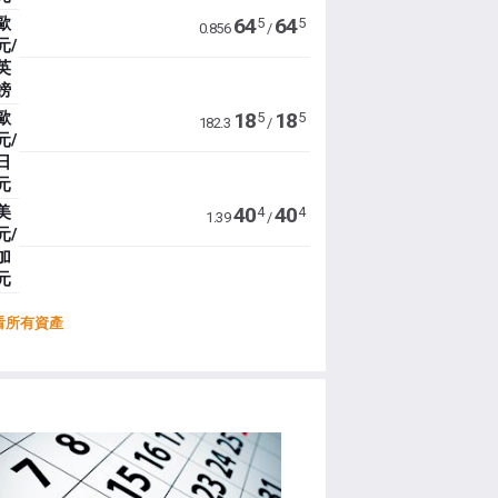
歐
64
64
5
5
0.856
/
元/
英
鎊
歐
18
18
5
5
182.3
/
元/
日
元
美
40
40
4
4
1.39
/
元/
加
元
看所有資產