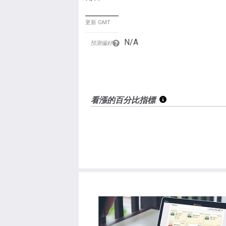
更新 GMT
N/A
預測偏好
看漲的百分比指標