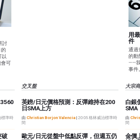
用
件
線研討
通過
司的
的動
可以
——
機會可
事件
交叉盤
大宗
560
英鎊/日元價格預測：反彈維持在200
白銀
日SMA上方
SMA
威治標準時
由
Christian Borjon Valencia
|
20:05 格林威治標準時
由
Chris
間
間
突破
歐元/日元從盤中低點反彈，但週五仍
金價