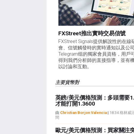
FXStreet推出實時交易信號
FXStreet Signals提供解說性的在
會、信號觸發時的實時通知以及公
Telegram组的獨家會員資格，用戶
得到我們分析師的直接指導，並有
以討論和互動。
主要貨幣對
英鎊/美元價格預測：多頭需要1.3
才能打開1.3600
由
Christian Borjon Valencia
|
18:34 格林
間
歐元/美元價格預測：買家關注