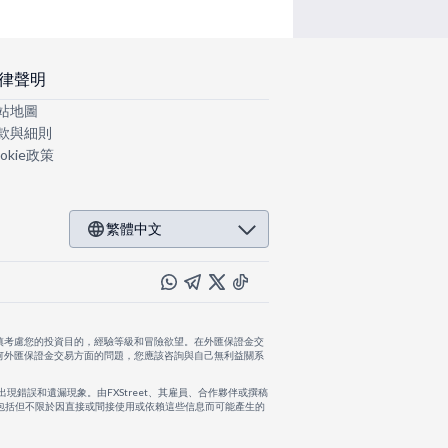
律聲明
站地圖
款與細則
okie政策
繁體中文
慎考慮您的投資目的，經驗等級和冒險欲望。在外匯保證金交
何外匯保證金交易方面的問題，您應該咨詢與自己無利益關系
出現錯誤和遺漏現象。由FXStreet、其雇員、合作夥伴或撰稿
，包括但不限於因直接或間接使用或依賴這些信息而可能產生的