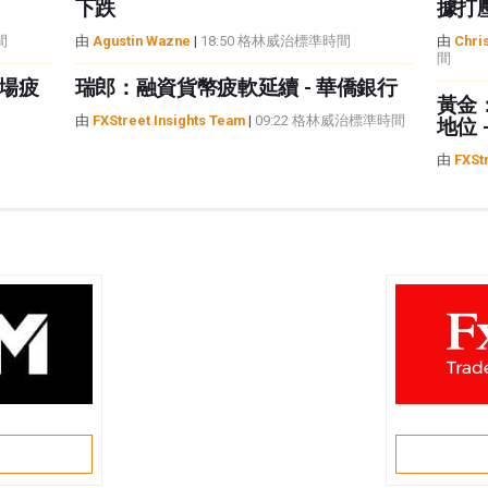
下跌
據打
間
由
Agustin Wazne
|
18:50 格林威治標準時間
由
Chris
間
場疲
瑞郎：融資貨幣疲軟延續 - 華僑銀行
黃金
由
FXStreet Insights Team
|
09:22 格林威治標準時間
地位 
由
FXSt
戶