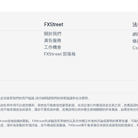
FXStreet
法
關於我們
網
廣告服務
條
工作機會
Co
FXStreet 部落格
者必須接受我們的用戶協議. 請仔細閱讀我們的保密協議和合法聲明。
高的杠桿作用可以使您獲利，當然也可能會使您蒙受虧損。在決定進行外匯保證金交易之前，您應該謹
果您不能承擔資金的損失，最好不要投資外匯。您應該明白與外匯交易相關聯的所有風險，如果您有任
Street或他組織的觀點。FXStreet尚未驗證其準確性以及任何獨立作者的評論或聲明的事實依據：可能
息，僅作為壹般的市場評論，並不構成投資建議。FXStreet將不會承擔任何損失或損害的賠償責任