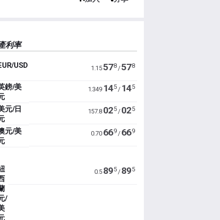
產利率
EUR/USD
57
57
8
8
1.15
/
英鎊/美
14
14
5
5
1.349
/
元
美元/日
02
02
5
5
157.8
/
元
澳元/美
66
66
9
9
0.70
/
元
紐
89
89
5
5
0.5
/
西
蘭
元/
美
元