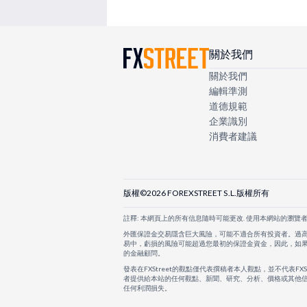
關於我們
關於我們
編輯準測
道德規範
企業識別
消費者建議
版權©2026 FOREXSTREET S.L.版權所有
註釋: 本網頁上的所有信息隨時可能更改. 使用本網站的瀏覽
外匯保證金交易隱含巨大風險，可能不適合所有投資者。過
易中，虧損的風險可能超過您最初的保證金資金，因此，如
的金融顧問。
發表在FXStreet的觀點僅代表撰稿者本人觀點，並不代表FX
者提供給本站的任何觀點、新聞、研究、分析、價格或其他信
任何利潤損失。