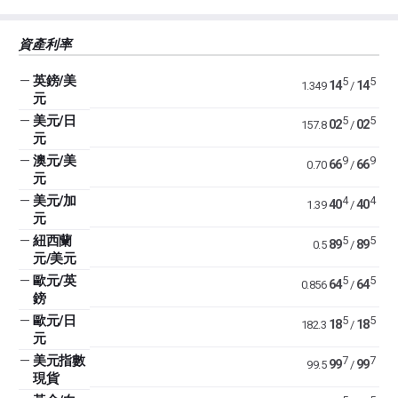
資產利率
—
英鎊/美
5
5
14
14
1.349
/
元
—
美元/日
5
5
02
02
157.8
/
元
—
澳元/美
9
9
66
66
0.70
/
元
—
美元/加
4
4
40
40
1.39
/
元
—
紐西蘭
5
5
89
89
0.5
/
元/美元
—
歐元/英
5
5
64
64
0.856
/
鎊
—
歐元/日
5
5
18
18
182.3
/
元
—
美元指數
7
7
99
99
99.5
/
現貨