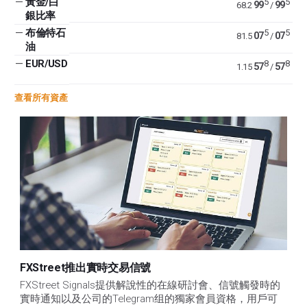
—
黃金/白
5
5
99
99
68.2
/
銀比率
—
布倫特石
5
5
07
07
81.5
/
油
—
EUR/USD
8
8
57
57
1.15
/
查看所有資產
FXStreet推出實時交易信號
FXStreet Signals提供解說性的在線研討會、信號觸發時的
實時通知以及公司的Telegram组的獨家會員資格，用戶可