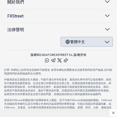
關於我們
FXStreet
法律聲明
繁體中文
版權©2026 FOREXSTREET S.L.版權所有
註釋: 本網頁上的所有信息隨時可能更改. 使用本網站的瀏覽者必須接受我們的用戶協議. 請仔細
閱讀我們的保密協議和合法聲明。
外匯保證金交易隱含巨大風險，可能不適合所有投資者。過高的杠桿作用可以使您獲利，當然
也可能會使您蒙受虧損。在決定進行外匯保證金交易之前，您應該謹慎考慮您的投資目的，經
驗等級和冒險欲望。在外匯保證金交易中，虧損的風險可能超過您最初的保證金資金，因此，
如果您不能承擔資金的損失，最好不要投資外匯。您應該明白與外匯交易相關聯的所有風險，
如果您有任何外匯保證金交易方面的問題，您應該咨詢與自己無利益關系的金融顧問。
發表在FXStreet的觀點僅代表撰稿者本人觀點，並不代表FXStreet或他組織的觀點。FXStreet
尚未驗證其準確性以及任何獨立作者的評論或聲明的事實依據：可能出現錯誤和遺漏現象。由
FXStreet、其雇員、合作夥伴或撰稿者提供給本站的任何觀點、新聞、研究、分析、價格或其
他信息，僅作為壹般的市場評論，並不構成投資建議。FXStreet將不會承擔任何損失或損害的
賠償責任，包括但不限於因直接或間接使用或依賴這些信息而可能產生的任何利潤損失。