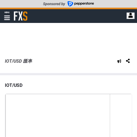
轉
至
FXStreet
MENU
主
顯
示
要
導
內
航
容
IOT/USD 匯率
IOT/USD