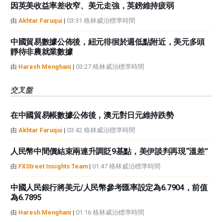
因英美收益率差收窄、美元走強，英鎊維持疲弱
由
Akhtar Faruqui
|
03:31 格林威治標準時間
中國貿易數據公佈後，紐元徘徊於週低點附近，美元多頭
靜待非農就業數據
由
Haresh Menghani
|
03:27 格林威治標準時間
交叉盤
在中國貿易帳數據公佈後，澳元對日元維持跌勢
由
Akhtar Faruqui
|
03:42 格林威治標準時間
人民幣中間價結束兩連升調貶9基點，美伊談判再現“溫差”
由
FXStreet Insights Team
|
01:47 格林威治標準時間
中國人民銀行將美元/人民幣參考匯率設定為6.7904，前值
為6.7895
由
Haresh Menghani
|
01:16 格林威治標準時間