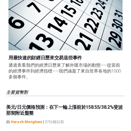
用最快速的財經日歷來交易這些事件
通過查看我們的經濟日歷來了解外匯市場的動態——從當前
的經濟事件到經濟指標——我們涵蓋了來自世界各地的1000
多個事件。
主要貨幣對
美元/日元價格預測：在下一輪上漲前於158.55/38.2%斐波
那契附近盤整
由
Haresh Menghani
|
57分鐘以前