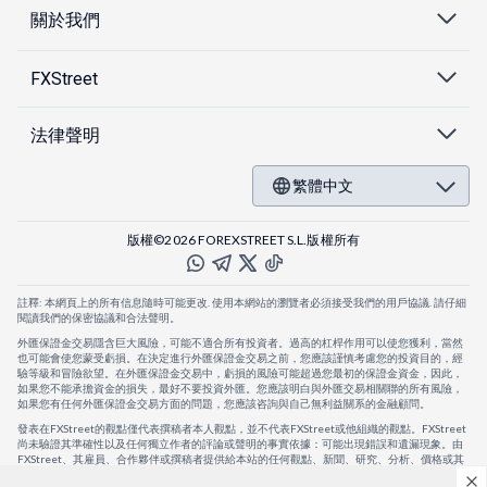
關於我們
FXStreet
法律聲明
繁體中文
版權©2026 FOREXSTREET S.L.版權所有
註釋: 本網頁上的所有信息隨時可能更改. 使用本網站的瀏覽者必須接受我們的用戶協議. 請仔細
閱讀我們的保密協議和合法聲明。
外匯保證金交易隱含巨大風險，可能不適合所有投資者。過高的杠桿作用可以使您獲利，當然
也可能會使您蒙受虧損。在決定進行外匯保證金交易之前，您應該謹慎考慮您的投資目的，經
驗等級和冒險欲望。在外匯保證金交易中，虧損的風險可能超過您最初的保證金資金，因此，
如果您不能承擔資金的損失，最好不要投資外匯。您應該明白與外匯交易相關聯的所有風險，
如果您有任何外匯保證金交易方面的問題，您應該咨詢與自己無利益關系的金融顧問。
發表在FXStreet的觀點僅代表撰稿者本人觀點，並不代表FXStreet或他組織的觀點。FXStreet
尚未驗證其準確性以及任何獨立作者的評論或聲明的事實依據：可能出現錯誤和遺漏現象。由
FXStreet、其雇員、合作夥伴或撰稿者提供給本站的任何觀點、新聞、研究、分析、價格或其
他信息，僅作為壹般的市場評論，並不構成投資建議。FXStreet將不會承擔任何損失或損害的