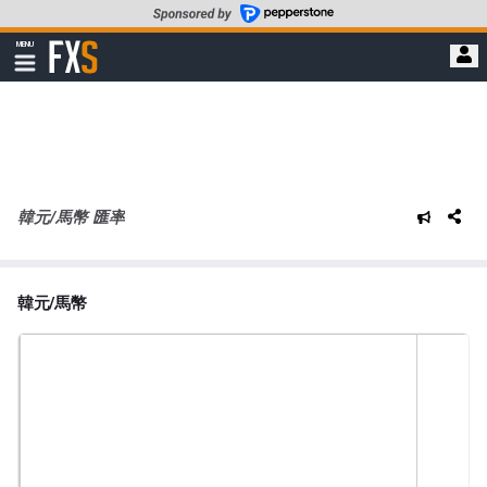
轉
至
FXStreet
MENU
主
顯
示
要
導
內
航
容
韓元/馬幣 匯率
韓元/馬幣