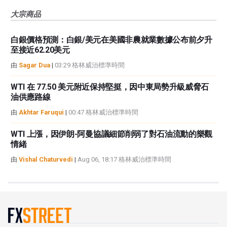
大宗商品
白銀價格預測：白銀/美元在美國非農就業數據公布前夕升
至接近62.20美元
由
Sagar Dua
|
03:29 格林威治標準時間
WTI 在 77.50 美元附近保持堅挺，因中東局勢升級威脅石
油供應路線
由
Akhtar Faruqui
|
00:47 格林威治標準時間
WTI 上漲，因伊朗-阿曼協議細節削弱了對石油流動的樂觀
情緒
由
Vishal Chaturvedi
|
Aug 06, 18:17 格林威治標準時間