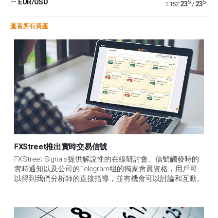
—
EUR/USD
5
5
23
23
1.152
/
查看所有資產
FXStreet推出實時交易信號
FXStreet Signals提供解說性的在線研討會、信號觸發時的
實時通知以及公司的Telegram组的獨家會員資格，用戶可
以得到我們分析師的直接指導，並有機會可以討論和互動。