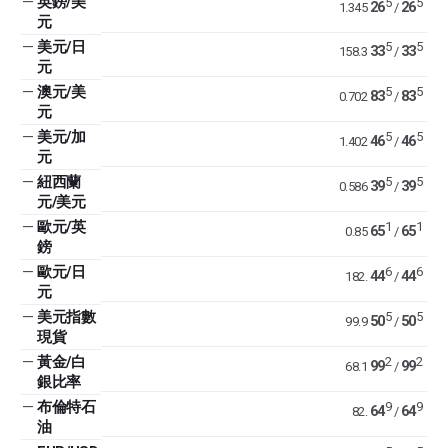
—
英鎊/美
5
5
26
26
1.345
/
元
—
美元/日
5
5
33
33
158.3
/
元
—
澳元/美
5
5
83
83
0.702
/
元
—
美元/加
5
5
46
46
1.402
/
元
—
紐西蘭
5
5
39
39
0.586
/
元/美元
—
歐元/英
1
1
65
65
0.85
/
鎊
—
歐元/日
6
6
44
44
182.
/
元
—
美元指數
5
5
50
50
99.9
/
現貨
—
黃金/白
2
2
99
99
68.1
/
銀比率
—
布倫特石
9
9
64
64
82.
/
油