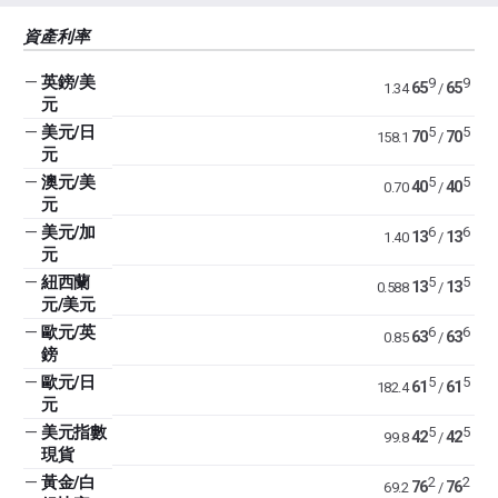
資產利率
—
英鎊/美
9
9
65
65
1.34
/
元
—
美元/日
5
5
70
70
158.1
/
元
—
澳元/美
5
5
40
40
0.70
/
元
—
美元/加
6
6
13
13
1.40
/
元
—
紐西蘭
5
5
13
13
0.588
/
元/美元
—
歐元/英
6
6
63
63
0.85
/
鎊
—
歐元/日
5
5
61
61
182.4
/
元
—
美元指數
5
5
42
42
99.8
/
現貨
—
黃金/白
2
2
76
76
69.2
/