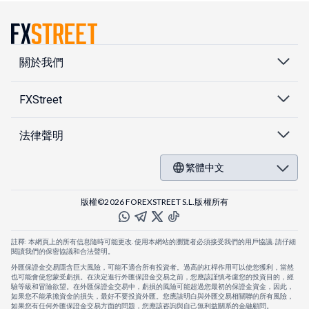
關於我們
FXStreet
法律聲明
繁體中文
版權©2026 FOREXSTREET S.L.版權所有
註釋: 本網頁上的所有信息隨時可能更改. 使用本網站的瀏覽者必須接受我們的用戶協議. 請仔細
閱讀我們的保密協議和合法聲明。
外匯保證金交易隱含巨大風險，可能不適合所有投資者。過高的杠桿作用可以使您獲利，當然
也可能會使您蒙受虧損。在決定進行外匯保證金交易之前，您應該謹慎考慮您的投資目的，經
驗等級和冒險欲望。在外匯保證金交易中，虧損的風險可能超過您最初的保證金資金，因此，
如果您不能承擔資金的損失，最好不要投資外匯。您應該明白與外匯交易相關聯的所有風險，
如果您有任何外匯保證金交易方面的問題，您應該咨詢與自己無利益關系的金融顧問。