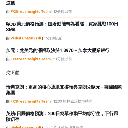
逆風
由
FXStreet Insights Team
|
12分鐘以前
歐元/美元價格預測：隨著動能轉為看漲，買家挑戰100日
SMA
由
Vishal Chaturvedi
|
15分鐘以前
加元：兌美元的漲幅取決於1.3970 – 加拿大豐業銀行
由
FXStreet Insights Team
|
21分鐘以前
交叉盤
瑞典克朗：更高的核心通脹支撐瑞典克朗兌歐元 - 荷蘭國際
集團
由
FXStreet Insights Team
|
12:33 格林威治標準時間
英鎊/日圓價格預測：200日簡單移動平均線守住，下行風
險仍存
由
Vishal Chaturvedi
|
12:17 格林威治標準時間