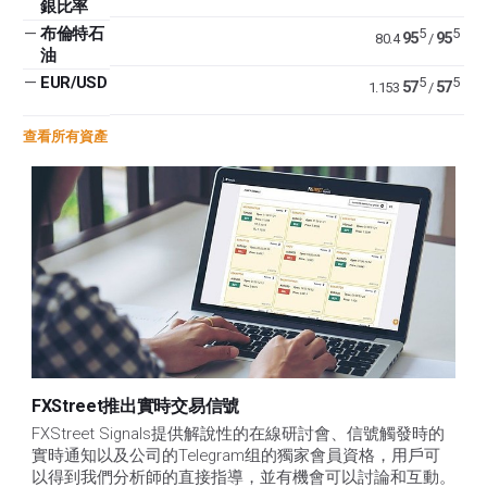
銀比率
—
布倫特石
5
5
95
95
80.4
/
油
—
EUR/USD
5
5
57
57
1.153
/
查看所有資產
FXStreet推出實時交易信號
FXStreet Signals提供解說性的在線研討會、信號觸發時的
實時通知以及公司的Telegram组的獨家會員資格，用戶可
以得到我們分析師的直接指導，並有機會可以討論和互動。