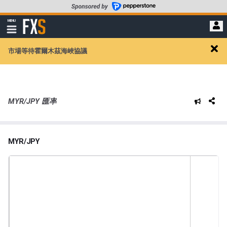
轉
至
FXStreet
MENU
主
顯
示
要
導
內
市場等待霍爾木茲海峽協議
航
Clos
容
alert
MYR/JPY 匯率
MYR/JPY