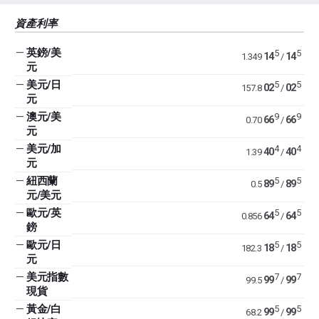
資產利率
—
英鎊/美
5
5
14
14
1.349
/
元
—
美元/日
5
5
02
02
157.8
/
元
—
澳元/美
9
9
66
66
0.70
/
元
—
美元/加
4
4
40
40
1.39
/
元
—
紐西蘭
5
5
89
89
0.5
/
元/美元
—
歐元/英
5
5
64
64
0.856
/
鎊
—
歐元/日
5
5
18
18
182.3
/
元
—
美元指數
7
7
99
99
99.5
/
現貨
—
黃金/白
5
5
99
99
68.2
/