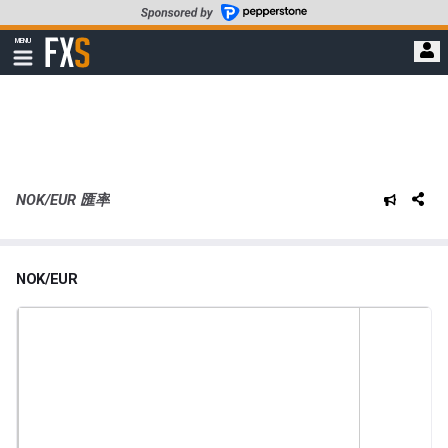
轉
至
FXStreet
MENU
主
顯
示
要
導
內
航
容
NOK/EUR 匯率
NOK/EUR