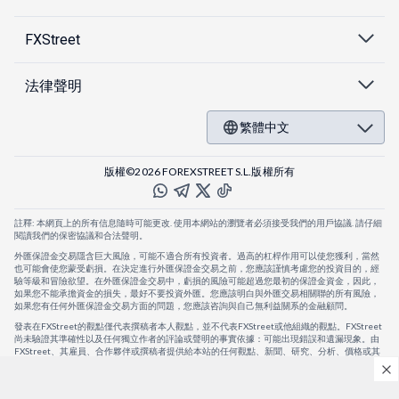
FXStreet
法律聲明
繁體中文
版權©2026 FOREXSTREET S.L.版權所有
註釋: 本網頁上的所有信息隨時可能更改. 使用本網站的瀏覽者必須接受我們的用戶協議. 請仔細
閱讀我們的保密協議和合法聲明。
外匯保證金交易隱含巨大風險，可能不適合所有投資者。過高的杠桿作用可以使您獲利，當然
也可能會使您蒙受虧損。在決定進行外匯保證金交易之前，您應該謹慎考慮您的投資目的，經
驗等級和冒險欲望。在外匯保證金交易中，虧損的風險可能超過您最初的保證金資金，因此，
如果您不能承擔資金的損失，最好不要投資外匯。您應該明白與外匯交易相關聯的所有風險，
如果您有任何外匯保證金交易方面的問題，您應該咨詢與自己無利益關系的金融顧問。
發表在FXStreet的觀點僅代表撰稿者本人觀點，並不代表FXStreet或他組織的觀點。FXStreet
尚未驗證其準確性以及任何獨立作者的評論或聲明的事實依據：可能出現錯誤和遺漏現象。由
FXStreet、其雇員、合作夥伴或撰稿者提供給本站的任何觀點、新聞、研究、分析、價格或其
他信息，僅作為壹般的市場評論，並不構成投資建議。FXStreet將不會承擔任何損失或損害的
賠償責任，包括但不限於因直接或間接使用或依賴這些信息而可能產生的任何利潤損失。