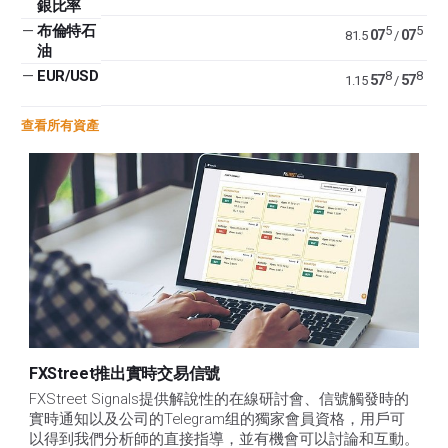
銀比率
—
布倫特石
5
5
07
07
81.5
/
油
—
EUR/USD
8
8
57
57
1.15
/
查看所有資產
FXStreet推出實時交易信號
FXStreet Signals提供解說性的在線研討會、信號觸發時的
實時通知以及公司的Telegram组的獨家會員資格，用戶可
以得到我們分析師的直接指導，並有機會可以討論和互動。