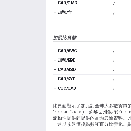
—
CAD/OMR
/
—
加幣/年
/
加勒比貨幣
—
CAD/AWG
/
—
加幣/BBD
/
—
CAD/BSD
/
—
CAD/KYD
/
—
CUC/CAD
/
此頁面顯示了加元對全球大多數貨幣的匯率。它
Morgan Chase)、蘇黎世州銀行(Zurch
流動性提供商提供的高頻最新資料。
一週期收盤價後點數和百分比變化。