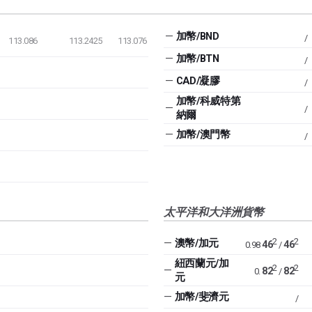
—
加幣/BND
/
113.086
113.2425
113.076
—
加幣/BTN
/
—
CAD/凝膠
/
加幣/科威特第
—
/
納爾
—
加幣/澳門幣
/
太平洋和大洋洲貨幣
2
2
—
澳幣/加元
46
46
0.98
/
紐西蘭元/加
2
2
—
82
82
0.
/
元
—
加幣/斐濟元
/