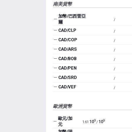
南美貨幣
加幣/巴西雷亞
—
/
爾
—
CAD/CLP
/
—
CAD/COP
/
—
CAD/ARS
/
—
CAD/BOB
/
—
CAD/PEN
/
—
CAD/SRD
/
—
CAD/VEF
/
歐洲貨幣
歐元/加
9
9
—
10
10
1.61
/
元
加幣/瑞