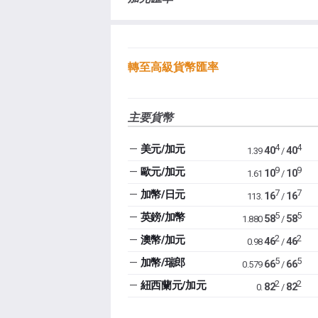
轉至高級貨幣匯率
主要貨幣
4
4
—
美元/加元
40
40
1.39
/
9
9
—
歐元/加元
10
10
1.61
/
7
7
—
加幣/日元
16
16
113.
/
5
5
—
英鎊/加幣
58
58
1.880
/
2
2
—
澳幣/加元
46
46
0.98
/
5
5
—
加幣/瑞郎
66
66
0.579
/
2
2
—
紐西蘭元/加元
82
82
0.
/