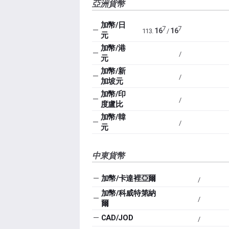
亞洲貨幣
加幣/日
7
7
—
16
16
113.
/
元
加幣/港
—
/
元
加幣/新
—
/
加坡元
加幣/印
—
/
度盧比
加幣/韓
—
/
元
中東貨幣
—
加幣/卡達裡亞爾
/
加幣/科威特第納
—
/
爾
—
CAD/JOD
/