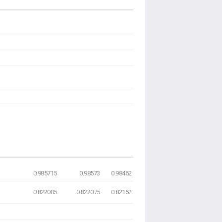
0.985715
0.98573
0.98462
0.822005
0.822075
0.82152