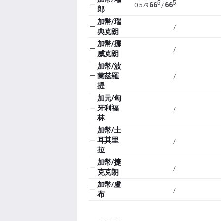
5
5
—
66
66
0.579
/
郎
加幣/瑞
—
/
典克朗
加幣/挪
—
/
威克朗
加幣/波
—
蘭茲羅
/
提
加元/匈
—
牙利福
/
林
加幣/土
—
耳其里
/
拉
加幣/捷
—
/
克克朗
加幣/盧
—
/
布