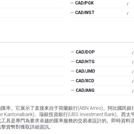
—
CAD/PGK
/
—
CAD/WST
/
—
CAD/DOP
/
—
CAD/HTG
/
—
CAD/JMD
/
—
CAD/XCD
/
—
CAD/ANG
/
展示了直接來自于荷蘭銀行(ABN Amro)、阿比國民銀行(Abbey 
er Kantonalbank)、瑞銀投資銀行(UBS Investment Bank)
此工具是專門為要求卓越的匯率服務的交易者設計的。即時資料
點擊貨幣對獲取詳細資訊。