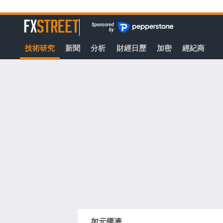
轉
至
FXStreet
主
要
技術研究
新聞
分析
財經日歷
加密
經紀商
內
容
加元匯率