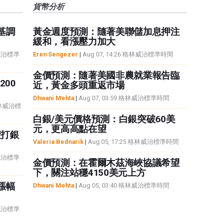
貨幣分析
基調
黃金週度預測：隨著美聯儲加息押注
緩和，看漲壓力加大
林威治標準
Eren Sengezer
|
Aug 07, 14:26 格林威治標準時間
金價預測：隨著美國非農就業報告臨
00
近，黃金多頭重返市場
Dhwani Mehta
|
Aug 07, 03:59 格林威治標準時間
 格林威治標
白銀/美元價格預測：白銀突破60美
元，更高高點在望
渣打銀
Valeria Bednarik
|
Aug 05, 17:25 格林威治標準時間
林威治標準
金價預測：在霍爾木茲海峽協議希望
下，關注站穩4150美元上方
漲幅
Dhwani Mehta
|
Aug 05, 03:40 格林威治標準時間
林威治標準