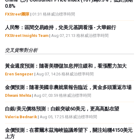
0.8%
FXStreet團隊
|
01:31 格林威治標準時間
人民幣：區間交易維持，兌美元基調看漲 - 大華銀行
FXStreet Insights Team
|
Aug 07, 21:13 格林威治標準時間
交叉貨幣對分析
黃金週度預測：隨著美聯儲加息押注緩和，看漲壓力加大
Eren Sengezer
|
Aug 07, 14:26 格林威治標準時間
金價預測：隨著美國非農就業報告臨近，黃金多頭重返市場
Dhwani Mehta
|
Aug 07, 03:59 格林威治標準時間
白銀/美元價格預測：白銀突破60美元，更高高點在望
Valeria Bednarik
|
Aug 05, 17:25 格林威治標準時間
金價預測：在霍爾木茲海峽協議希望下，關注站穩4150美元
上方