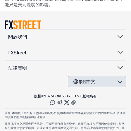
能只是美元走弱的影響。
關於我們
FXStreet
法律聲明
繁體中文
版權©2026 FOREXSTREET S.L.版權所有
註釋: 本網頁上的所有信息隨時可能更改. 使用本網站的瀏覽者必須接受我們的用戶協議. 請仔細
閱讀我們的保密協議和合法聲明。
外匯保證金交易隱含巨大風險，可能不適合所有投資者。過高的杠桿作用可以使您獲利，當然
也可能會使您蒙受虧損。在決定進行外匯保證金交易之前，您應該謹慎考慮您的投資目的，經