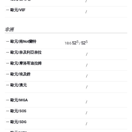
/
—
歐元/VEF
/
非洲
—
歐元/南Not蘭特
5
5
52
52
18.6
/
—
歐元/奈及利亞奈拉
/
—
歐元/摩洛哥迪拉姆
/
—
歐元/埃及鎊
/
—
歐元/澳元
/
—
歐元/MGA
/
—
歐元/SOS
/
—
歐元/SDG
/