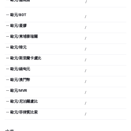
/
—
歐元/BDT
/
—
歐元/凝膠
/
—
歐元/柬埔寨瑞爾
/
—
歐元/韓元
/
—
歐元/斯里蘭卡盧比
/
—
歐元/緬甸元
/
—
歐元/澳門幣
/
—
歐元/MVR
/
—
歐元/尼泊爾盧比
/
—
歐元/菲律賓比索
/