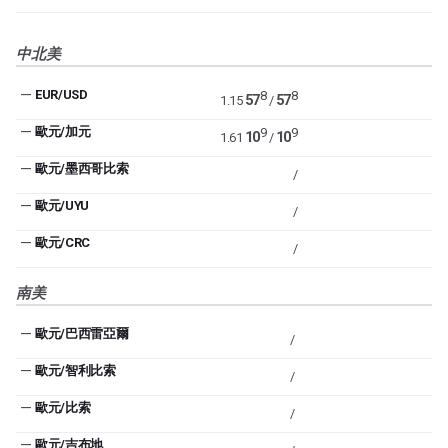
中北美
—
EUR/USD
8
8
57
57
1.15
/
—
歐元/加元
9
9
10
10
1.61
/
—
歐元/墨西哥比索
/
—
歐元/UYU
/
—
歐元/CRC
/
南美
—
歐元/巴西雷亞爾
/
—
歐元/智利比索
/
—
歐元/比索
/
—
歐元/吉布地