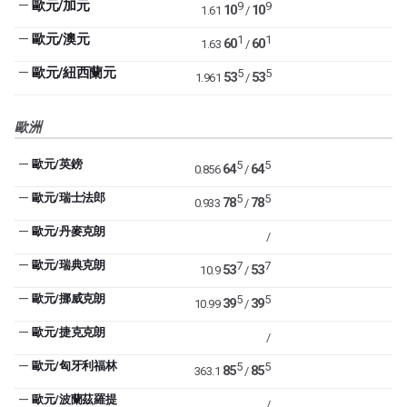
—
歐元/加元
9
9
10
10
1.61
/
—
歐元/澳元
1
1
60
60
1.63
/
—
歐元/紐西蘭元
5
5
53
53
1.961
/
歐洲
—
歐元/英鎊
5
5
64
64
0.856
/
—
歐元/瑞士法郎
5
5
78
78
0.933
/
—
歐元/丹麥克朗
/
—
歐元/瑞典克朗
7
7
53
53
10.9
/
—
歐元/挪威克朗
5
5
39
39
10.99
/
—
歐元/捷克克朗
/
—
歐元/匈牙利福林
5
5
85
85
363.1
/
—
歐元/波蘭茲羅提
/