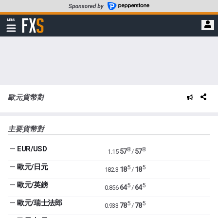
轉
至
FXStreet
MENU
主
顯
示
要
導
內
航
容
歐元貨幣對
主要貨幣對
—
EUR/USD
8
8
57
57
1.15
/
—
歐元/日元
5
5
18
18
182.3
/
—
歐元/英鎊
5
5
64
64
0.856
/
—
歐元/瑞士法郎
5
5
78
78
0.933
/