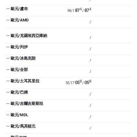
—
歐元/盧布
4
4
87
87
96.1
/
—
歐元/AMD
/
—
歐元/克羅埃西亞庫納
/
—
歐元/列伊
/
—
歐元/冰島克朗
/
—
歐元/全部
/
—
歐元/土耳其里拉
8
8
05
05
55.17
/
—
歐元/巴姆
/
—
歐元/吉爾吉斯斯坦
/
—
歐元/MDL
/
—
歐元/馬其頓元
/