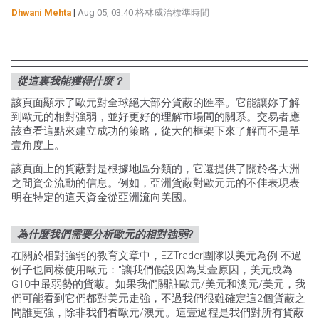
Dhwani Mehta
|
Aug 05, 03:40 格林威治標準時間
從這裏我能獲得什麼？
該頁面顯示了歐元對全球絕大部分貨蔽的匯率。它能讓妳了解
到歐元的相對強弱，並好更好的理解市場間的關系。交易者應
該查看這點來建立成功的策略，從大的框架下來了解而不是單
壹角度上。
該頁面上的貨蔽對是根據地區分類的，它還提供了關於各大洲
之間資金流動的信息。例如，亞洲貨蔽對歐元元的不佳表現表
明在特定的這天資金從亞洲流向美國。
為什麼我們需要分析歐元的相對強弱?
在關於相對強弱的教育文章中，EZTrader團隊以美元為例-不過
例子也同樣使用歐元："讓我們假設因為某壹原因，美元成為
G10中最弱勢的貨蔽。如果我們關註歐元/美元和澳元/美元，我
們可能看到它們都對美元走強，不過我們很難確定這2個貨蔽之
間誰更強，除非我們看歐元/澳元。這壹過程是我們對所有貨蔽