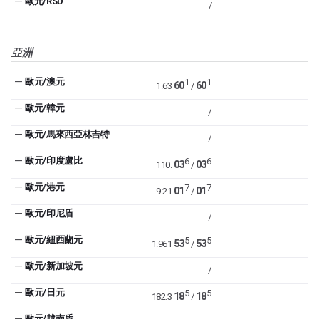
—
歐元/RSD
/
亞洲
—
歐元/澳元
1
1
60
60
1.63
/
—
歐元/韓元
/
—
歐元/馬來西亞林吉特
/
—
歐元/印度盧比
6
6
03
03
110.
/
—
歐元/港元
7
7
01
01
9.21
/
—
歐元/印尼盾
/
—
歐元/紐西蘭元
5
5
53
53
1.961
/
—
歐元/新加坡元
/
—
歐元/日元
5
5
18
18
182.3
/
—
歐元/越南盾