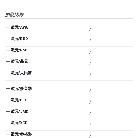
加勒比海
—
歐元/AWG
/
—
歐元/BBD
/
—
歐元/BSD
/
—
歐元/基元
/
—
歐元/人民幣
/
—
歐元/多普勒
/
—
歐元/HTG
/
—
歐元/JMD
/
—
歐元/XCD
/
—
歐元/盎格魯
/