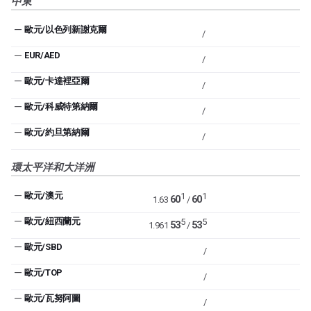
中東
—
歐元/以色列新謝克爾
/
—
EUR/AED
/
—
歐元/卡達裡亞爾
/
—
歐元/科威特第納爾
/
—
歐元/約旦第納爾
/
環太平洋和大洋洲
—
歐元/澳元
1
1
60
60
1.63
/
—
歐元/紐西蘭元
5
5
53
53
1.961
/
—
歐元/SBD
/
—
歐元/TOP
/
—
歐元/瓦努阿圖
/