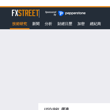
轉
至
FXStreet
主
要
技術研究
新聞
分析
財經日歷
加密
經紀商
內
容
USD/BRL 匯率