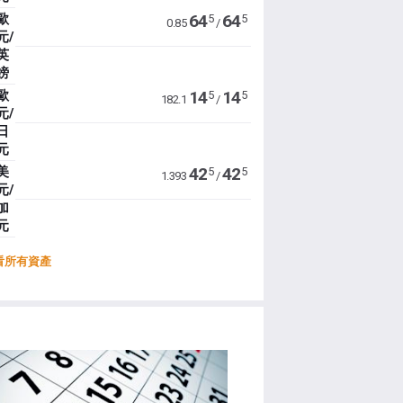
歐
64
64
5
5
0.85
/
元/
英
鎊
歐
14
14
5
5
182.1
/
元/
日
元
美
42
42
5
5
1.393
/
元/
加
元
看所有資產