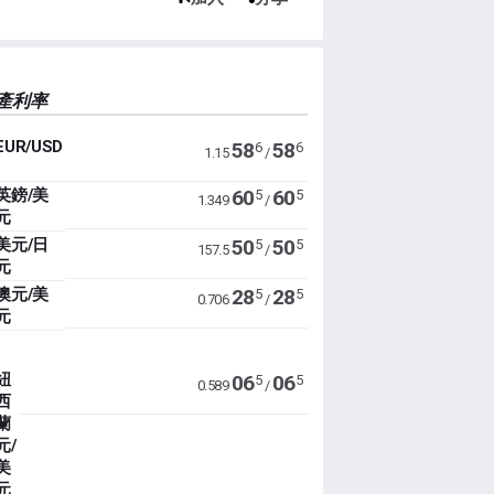
產利率
EUR/USD
58
58
6
6
1.15
/
英鎊/美
60
60
5
5
1.349
/
元
美元/日
50
50
5
5
157.5
/
元
澳元/美
28
28
5
5
0.706
/
元
紐
06
06
5
5
0.589
/
西
蘭
元/
美
元