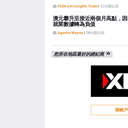
由
FXStreet Insights Team
|
12分鐘以前
澳元攀升至接近兩個月高點，因
就業數據轉為負值
由
Agustin Wazne
|
28分鐘以前
您所在地區最好的經紀商
開帳