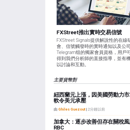
FXStreet推出實時交易信號
FXStreet Signals提供解說性的在
會、信號觸發時的實時通知以及公
Telegram组的獨家會員資格，用戶
得到我們分析師的直接指導，並有
以討論和互動。
主要貨幣對
紐西蘭元上漲，因美國勞動力市
軟令美元承壓
由
Ghiles Guezout
|
2分鐘以前
加拿大：逐步改善但存在關稅風險
RBC