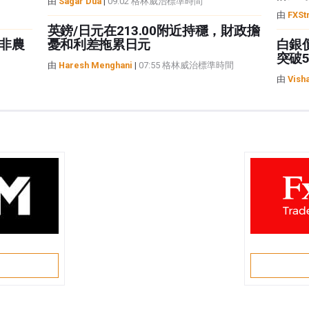
由
Sagar Dua
|
09:02 格林威治標準時間
由
FXSt
英鎊/日元在213.00附近持穩，財政擔
非農
憂和利差拖累日元
白銀
突破5
由
Haresh Menghani
|
07:55 格林威治標準時間
由
Vish
戶