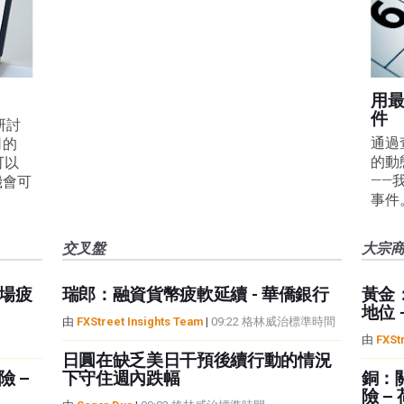
用
件
線研討
通過
司的
的動
可以
——
機會可
事件
交叉盤
大宗
場疲
瑞郎：融資貨幣疲軟延續 - 華僑銀行
黃金
地位 
由
FXStreet Insights Team
|
09:22 格林威治標準時間
由
FXSt
日圓在缺乏美日干預後續行動的情況
 –
下守住週內跌幅
銅：
險 –