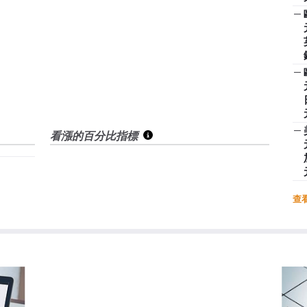
—
—
—
看漲的百分比指標
查