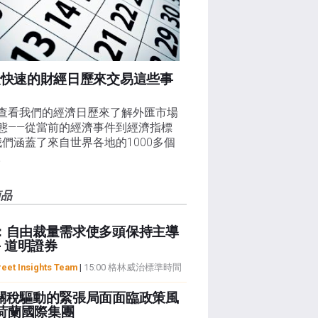
最快速的財經日歷來交易這些事
查看我們的經濟日歷來了解外匯市場
態——從當前的經濟事件到經濟指標
我們涵蓋了來自世界各地的1000多個
。
商品
：自由裁量需求使多頭保持主導
- 道明證券
reet Insights Team
|
15:00 格林威治標準時間
關稅驅動的緊張局面面臨政策風
 荷蘭國際集團