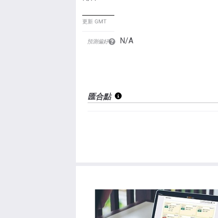
更新 GMT
N/A
預測偏好
匯合點