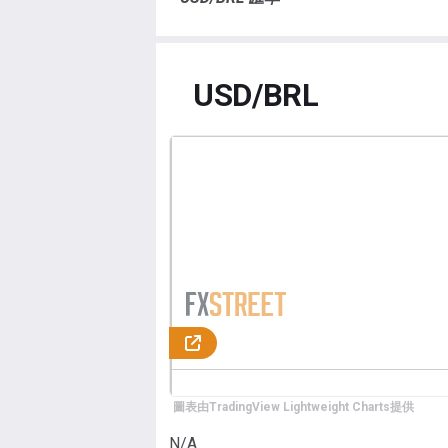
USD/BRL
圖表由TradingView Lightweight Charts提供
N/A