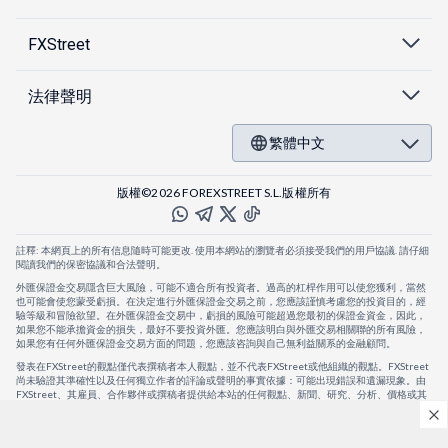
FXStreet
法律聲明
繁體中文
版權©2026 FOREXSTREET S.L.版權所有
註釋: 本網頁上的所有信息隨時可能更改. 使用本網站的瀏覽者必須接受我們的用戶協議. 請仔細
閱讀我們的保密協議和合法聲明。
外匯保證金交易隱含巨大風險，可能不適合所有投資者。過高的杠桿作用可以使您獲利，當然
也可能會使您蒙受虧損。在決定進行外匯保證金交易之前，您應該謹慎考慮您的投資目的，經
驗等級和冒險欲望。在外匯保證金交易中，虧損的風險可能超過您最初的保證金資金，因此，
如果您不能承擔資金的損失，最好不要投資外匯。您應該明白與外匯交易相關聯的所有風險，
如果您有任何外匯保證金交易方面的問題，您應該咨詢與自己無利益關系的金融顧問。
發表在FXStreet的觀點僅代表撰稿者本人觀點，並不代表FXStreet或他組織的觀點。FXStreet
尚未驗證其準確性以及任何獨立作者的評論或聲明的事實依據：可能出現錯誤和遺漏現象。由
FXStreet、其雇員、合作夥伴或撰稿者提供給本站的任何觀點、新聞、研究、分析、價格或其
他信息，僅作為壹般的市場評論，並不構成投資建議。FXStreet將不會承擔任何損失或損害的
賠償責任，包括但不限於因直接或間接使用或依賴這些信息而可能產生的任何利潤損失。