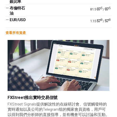
銀比率
—
布倫特石
5
5
07
07
81.5
/
油
—
EUR/USD
8
8
57
57
1.15
/
查看所有資產
FXStreet推出實時交易信號
FXStreet Signals提供解說性的在線研討會、信號觸發時的
實時通知以及公司的Telegram组的獨家會員資格，用戶可
以得到我們分析師的直接指導，並有機會可以討論和互動。