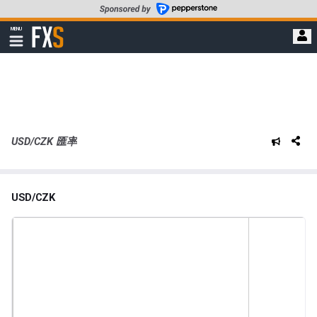
轉
至
FXStreet
MENU
主
顯
示
要
導
內
航
容
USD/CZK 匯率
USD/CZK