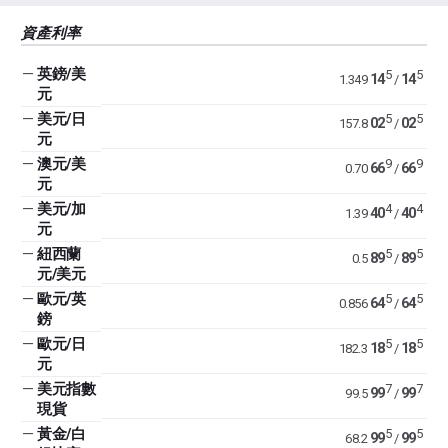
資產利率
—
英鎊/美
5
5
14
14
1.349
/
元
—
美元/日
5
5
02
02
157.8
/
元
—
澳元/美
9
9
66
66
0.70
/
元
—
美元/加
4
4
40
40
1.39
/
元
—
紐西蘭
5
5
89
89
0.5
/
元/美元
—
歐元/英
5
5
64
64
0.856
/
鎊
—
歐元/日
5
5
18
18
182.3
/
元
—
美元指數
7
7
99
99
99.5
/
現貨
—
黃金/白
5
5
99
99
68.2
/