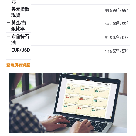
元
—
美元指數
7
7
99
99
99.5
/
現貨
—
黃金/白
5
5
99
99
68.2
/
銀比率
—
布倫特石
5
5
07
07
81.5
/
油
—
EUR/USD
8
8
57
57
1.15
/
查看所有資產