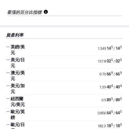
看漲的百分比指標
資產利率
—
英鎊/美
5
5
14
14
1.349
/
元
—
美元/日
5
5
02
02
157.8
/
元
—
澳元/美
9
9
66
66
0.70
/
元
—
美元/加
4
4
40
40
1.39
/
元
—
紐西蘭
5
5
89
89
0.5
/
元/美元
—
歐元/英
5
5
64
64
0.856
/
鎊
—
歐元/日
5
5
18
18
182.3
/