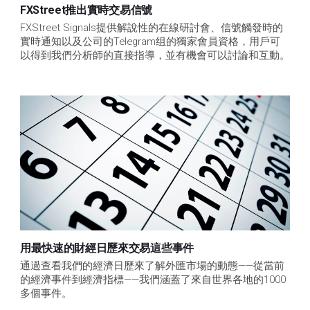
FXStreet推出實時交易信號
FXStreet Signals提供解說性的在線研討會、信號觸發時的
實時通知以及公司的Telegram组的獨家會員資格，用戶可
以得到我們分析師的直接指導，並有機會可以討論和互動。
用最快速的財經日歷來交易這些事件
通過查看我們的經濟日歷來了解外匯市場的動態——從當前
的經濟事件到經濟指標——我們涵蓋了來自世界各地的1000
多個事件。