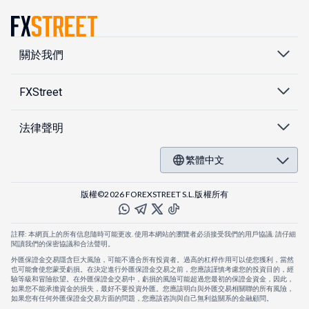
關於我們
FXStreet
法律聲明
繁體中文
版權©2026 FOREXSTREET S.L.版權所有
註釋: 本網頁上的所有信息隨時可能更改. 使用本網站的瀏覽者必須接受我們的用戶協議. 請仔細
閱讀我們的保密協議和合法聲明。
外匯保證金交易隱含巨大風險，可能不適合所有投資者。過高的杠桿作用可以使您獲利，當然
也可能會使您蒙受虧損。在決定進行外匯保證金交易之前，您應該謹慎考慮您的投資目的，經
驗等級和冒險欲望。在外匯保證金交易中，虧損的風險可能超過您最初的保證金資金，因此，
如果您不能承擔資金的損失，最好不要投資外匯。您應該明白與外匯交易相關聯的所有風險，
如果您有任何外匯保證金交易方面的問題，您應該咨詢與自己無利益關系的金融顧問。