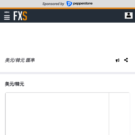
轉
至
FXStreet
MENU
主
顯
示
要
導
內
航
容
美元/韓元 匯率
美元/韓元