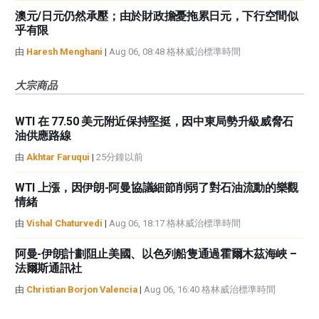
澳元/日元仍然承壓；由於財政擔憂拖累日元，下行空間似
乎有限
由
Haresh Menghani
|
Aug 06, 08:48 格林威治標準時間
大宗商品
WTI 在 77.50 美元附近保持堅挺，因中東局勢升級威脅石
油供應路線
由
Akhtar Faruqui
|
25分鐘以前
WTI 上漲，因伊朗-阿曼協議細節削弱了對石油流動的樂觀
情緒
由
Vishal Chaturvedi
|
Aug 06, 18:17 格林威治標準時間
阿曼-伊朗計劃阻止美國、以色列船隻通過霍爾木茲海峽 –
法爾斯通訊社
由
Christian Borjon Valencia
|
Aug 06, 16:40 格林威治標準時間