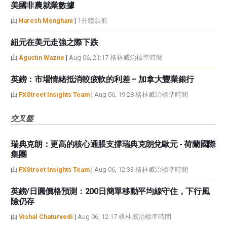
美國非農就業數據
由
Haresh Menghani
|
1分鐘以前
紐元在美元走強之際下跌
由
Agustin Wazne
|
Aug 06, 21:17 格林威治標準時間
英鎊：市場情緒抵消較疲軟的利差 – 加拿大豐業銀行
由
FXStreet Insights Team
|
Aug 06, 19:28 格林威治標準時間
交叉盤
瑞典克朗：更高的核心通脹支撐瑞典克朗兌歐元 - 荷蘭國際
集團
由
FXStreet Insights Team
|
Aug 06, 12:33 格林威治標準時間
英鎊/日圓價格預測：200日簡單移動平均線守住，下行風
險仍存
由
Vishal Chaturvedi
|
Aug 06, 12:17 格林威治標準時間