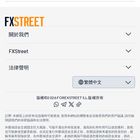
關於我們
FXStreet
法律聲明
繁體中文
版權©2026 FOREXSTREET S.L.版權所有
註釋: 本網頁上的所有信息隨時可能更改. 使用本網站的瀏覽者必須接受我們的用戶協議. 請仔細
閱讀我們的保密協議和合法聲明。
外匯保證金交易隱含巨大風險，可能不適合所有投資者。過高的杠桿作用可以使您獲利，當然
也可能會使您蒙受虧損。在決定進行外匯保證金交易之前，您應該謹慎考慮您的投資目的，經
驗等級和冒險欲望。在外匯保證金交易中，虧損的風險可能超過您最初的保證金資金，因此，