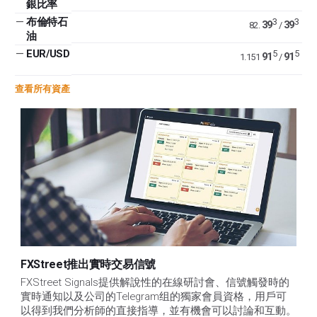
銀比率
—
布倫特石
3
3
39
39
82.
/
油
—
EUR/USD
5
5
91
91
1.151
/
查看所有資產
FXStreet推出實時交易信號
FXStreet Signals提供解說性的在線研討會、信號觸發時的
實時通知以及公司的Telegram组的獨家會員資格，用戶可
以得到我們分析師的直接指導，並有機會可以討論和互動。