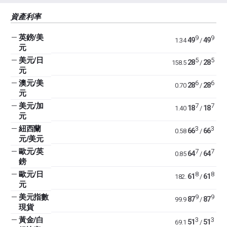
資產利率
—
英鎊/美
9
9
49
49
1.34
/
元
—
美元/日
5
5
28
28
158.5
/
元
—
澳元/美
6
6
28
28
0.70
/
元
—
美元/加
7
7
18
18
1.40
/
元
—
紐西蘭
3
3
66
66
0.58
/
元/美元
—
歐元/英
7
7
64
64
0.85
/
鎊
—
歐元/日
8
8
61
61
182.
/
元
—
美元指數
9
9
87
87
99.9
/
現貨
—
黃金/白
3
3
51
51
69.1
/