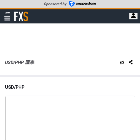
轉
至
FXStreet
MENU
主
顯
示
要
導
內
航
容
USD/PHP 匯率
USD/PHP