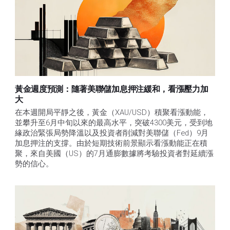
黃金週度預測：隨著美聯儲加息押注緩和，看漲壓力加
大
在本週開局平靜之後，黃金（XAU/USD）積聚看漲動能，
並攀升至6月中旬以來的最高水平，突破4300美元，受到地
緣政治緊張局勢降溫以及投資者削減對美聯儲（Fed）9月
加息押注的支撐。由於短期技術前景顯示看漲動能正在積
聚，來自美國（US）的7月通膨數據將考驗投資者對延續漲
勢的信心。 