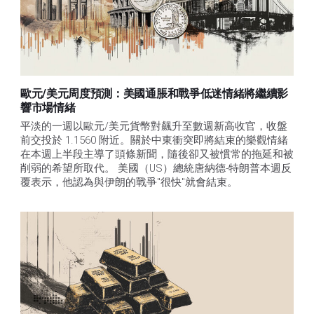
歐元/美元周度預測：美國通脹和戰爭低迷情緒將繼續影
響市場情緒
平淡的一週以歐元/美元貨幣對飆升至數週新高收官，收盤
前交投於 1.1560 附近。關於中東衝突即將結束的樂觀情緒
在本週上半段主導了頭條新聞，隨後卻又被慣常的拖延和被
削弱的希望所取代。 美國（US）總統唐納德-特朗普本週反
覆表示，他認為與伊朗的戰爭"很快"就會結束。