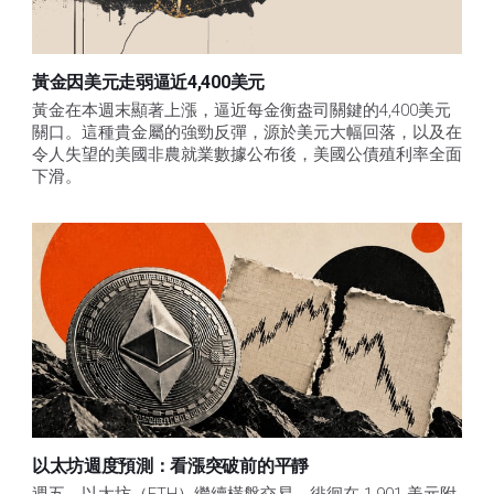
黃金因美元走弱逼近4,400美元
黃金在本週末顯著上漲，逼近每金衡盎司關鍵的4,400美元
關口。這種貴金屬的強勁反彈，源於美元大幅回落，以及在
令人失望的美國非農就業數據公布後，美國公債殖利率全面
下滑。
以太坊週度預測：看漲突破前的平靜