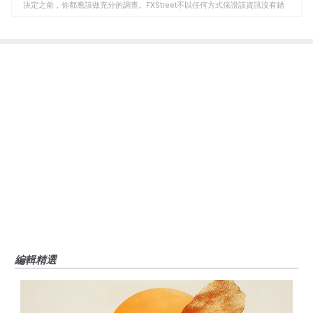
板
決定之前，你都應該做充分的調查。FXStreet不以任何方式保證該資訊沒有錯
誤、錯誤或重大錯報。它也不保證這些資料是及時的。在公開市場投資涉及很
大的風險，包括損失全部或部分投資，以及精神上的痛苦。所有與投資有關的
風險、損失和成本，包括本金的全部損失，均由您負責。本文僅代表作者個人
觀點，並不代表FXStreet或其廣告商的官方政策或立場。作者不對本頁連結的
資訊負責。
如果文章正文中沒有明確提到，在撰寫本文時，作者在本文中提到的任何股票
中都沒有頭寸，也沒有與文中提到的任何公司有業務關係。除了FXStreet，作
者沒有收到撰寫這篇文章的報酬。
FXStreet和作者不提供個性化的建議。作者對該資訊的準確性、完整性或適用
性不作任何陳述。FXStreet和作者將不承擔任何錯誤，遺漏或任何損失，傷害
或損害由此資訊及其顯示或使用引起的。錯誤和遺漏除外。本文作者和
FXStreet並非註冊投資顧問，本文內容無意提供任何投資建議。
編輯精選