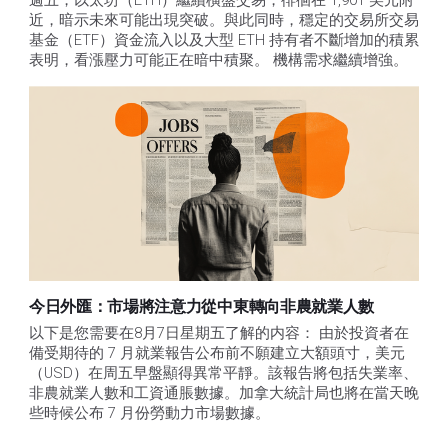
週五，以太坊（ETH）繼續橫盤交易，徘徊在 1,901 美元附
近，暗示未來可能出現突破。與此同時，穩定的交易所交易
基金（ETF）資金流入以及大型 ETH 持有者不斷增加的積累
表明，看漲壓力可能正在暗中積聚。 機構需求繼續增強。
今日外匯：市場將注意力從中東轉向非農就業人數
以下是您需要在8月7日星期五了解的内容： 由於投資者在
備受期待的 7 月就業報告公布前不願建立大額頭寸，美元
（USD）在周五早盤顯得異常平靜。該報告將包括失業率、
非農就業人數和工資通脹數據。加拿大統計局也將在當天晚
些時候公布 7 月份勞動力市場數據。