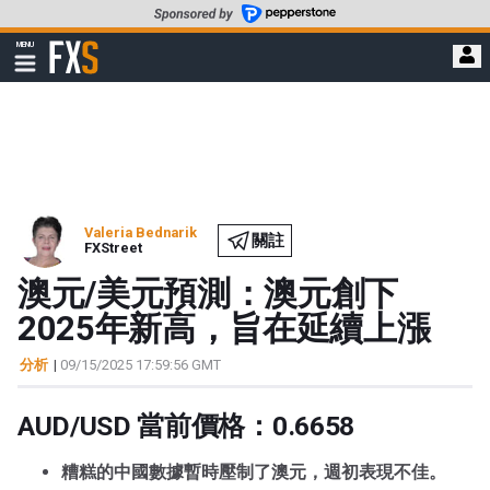
轉
至
FXStreet
MENU
主
顯
示
要
導
內
航
容
Valeria Bednarik
關註
FXStreet
澳元/美元預測：澳元創下
2025年新高，旨在延續上漲
分析
|
09/15/2025 17:59:56 GMT
AUD/USD 當前價格：0.6658
糟糕的中國數據暫時壓制了澳元，週初表現不佳。