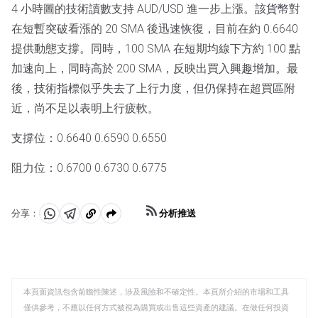
4 小時圖的技術讀數支持 AUD/USD 進一步上漲。該貨幣對
在短暫突破看漲的 20 SMA 後迅速恢復，目前在約 0.6640
提供動態支撐。同時，100 SMA 在短期均線下方約 100 點
加速向上，同時高於 200 SMA，反映出買入興趣增加。最
後，技術指標似乎失去了上行力度，但仍保持在超買區附
近，尚不足以表明上行疲軟。
支撐位：0.6640 0.6590 0.6550
阻力位：0.6700 0.6730 0.6775
分析推送
分享：
分
分
複
享
享
製
至
至
到
WhatsApp
Telegram
剪
本頁面資訊包含前瞻性陳述，涉及風險和不確定性。本頁所介紹的市場和工具
貼
僅供參考，不應以任何方式被視為購買或出售這些資產的建議。在做任何投資