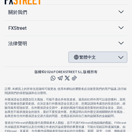
關於我們
FXStreet
法律聲明
繁體中文
版權©2026 FOREXSTREET S.L.版權所有
註釋: 本網頁上的所有信息隨時可能更改. 使用本網站的瀏覽者必須接受我們的用戶協議. 請仔細
閱讀我們的保密協議和合法聲明。
外匯保證金交易隱含巨大風險，可能不適合所有投資者。過高的杠桿作用可以使您獲利，當然
也可能會使您蒙受虧損。在決定進行外匯保證金交易之前，您應該謹慎考慮您的投資目的，經
驗等級和冒險欲望。在外匯保證金交易中，虧損的風險可能超過您最初的保證金資金，因此，
如果您不能承擔資金的損失，最好不要投資外匯。您應該明白與外匯交易相關聯的所有風險，
如果您有任何外匯保證金交易方面的問題，您應該咨詢與自己無利益關系的金融顧問。
發表在FXStreet的觀點僅代表撰稿者本人觀點，並不代表FXStreet或他組織的觀點。FXStreet
尚未驗證其準確性以及任何獨立作者的評論或聲明的事實依據：可能出現錯誤和遺漏現象。由
FXStreet、其雇員、合作夥伴或撰稿者提供給本站的任何觀點、新聞、研究、分析、價格或其