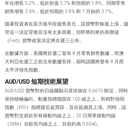
年化增長 5.2%，低於前值 5.7% 和預期的 5.8%。同期零售
銷售增長 3.4%，低於預期的 3.8% 和 7 月份的 3.7%。
隨著投資者在當天後半段拋售美元，該貨幣對恢復上漲，儘
管這一決定背後並沒有太多因素，但即將到來的美聯儲
（Fed）貨幣政策決定將在週三公布。
在數據方面，美國將於週二發布 8 月零售銷售數據，而澳
大利亞在週三之前沒有數據安排，屆時該國將發布 8 月西
太平洋領先指數。
AUD/USD 短期技術展望
AUD/USD 貨幣對的日線圖顯示其徘徊在 0.6670 附近，同時
保持積極偏向。動量指標穩固在 100 線之上，而相對強弱
指數（RSI）指標接近超買區，旨在延續其上漲。同時，該
貨幣對交易於所有移動均線之上，20 日簡單移動均線
（SMA）在較長均線之上，目前約為 0.6540。