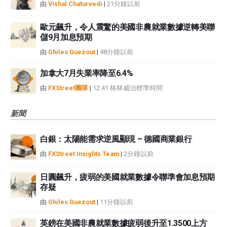
由
Vishal Chaturvedi
|
21分鐘以前
歐元飆升，令人震驚的美國非農就業數據逆轉美聯
儲9月加息預期
由
Ghiles Guezout
|
48分鐘以前
加拿大7月失業率降至6.4%
由
FXStreet團隊
|
12:41 格林威治標準時間
新聞
白銀：太陽能需求逆風顯現 – 德國商業銀行
由
FXStreet Insights Team
|
2分鐘以前
日圓飆升，疲弱的美國就業數據令聯準會加息預期
存疑
由
Ghiles Guezout
|
11分鐘以前
英鎊在美國非農就業數據疲弱後升至1.3500上方