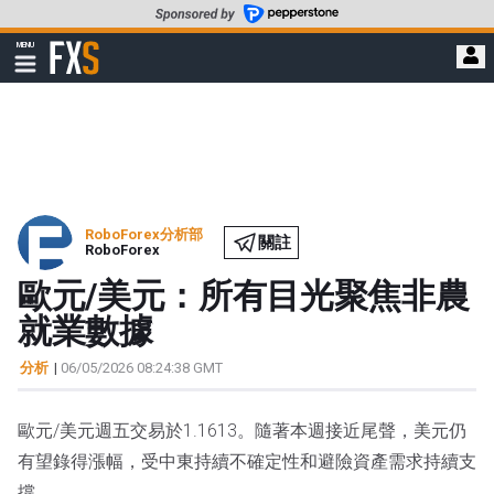
轉
至
FXStreet
MENU
主
顯
示
要
導
內
航
容
RoboForex分析部
關註
RoboForex
歐元/美元：所有目光聚焦非農
就業數據
分析
|
06/05/2026 08:24:38 GMT
歐元/美元週五交易於1.1613。隨著本週接近尾聲，美元仍
有望錄得漲幅，受中東持續不確定性和避險資產需求持續支
撐。