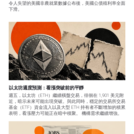
令人失望的美國非農就業數據公布後，美國公債殖利率全面
下滑。
以太坊週度預測：看漲突破前的平靜
週五，以太坊（ETH）繼續橫盤交易，徘徊在 1,901 美元附
近，暗示未來可能出現突破。與此同時，穩定的交易所交易
基金（ETF）資金流入以及大型 ETH 持有者不斷增加的積累
表明，看漲壓力可能正在暗中積聚。 機構需求繼續增強。