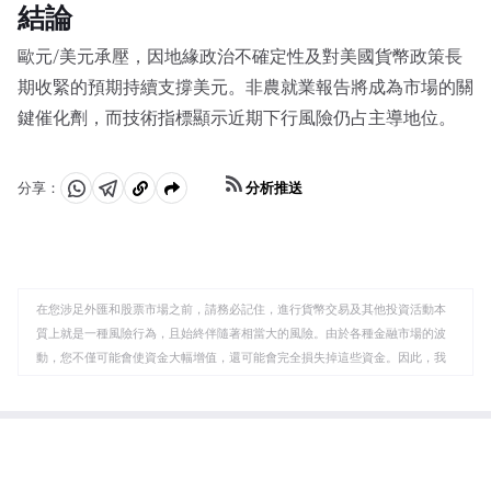
結論
歐元/美元承壓，因地緣政治不確定性及對美國貨幣政策長
期收緊的預期持續支撐美元。非農就業報告將成為市場的關
鍵催化劑，而技術指標顯示近期下行風險仍占主導地位。
分析推送
分享：
分
分
複
享
享
製
至
至
到
WhatsApp
Telegram
剪
在您涉足外匯和股票市場之前，請務必記住，進行貨幣交易及其他投資活動本
貼
質上就是一種風險行為，且始終伴隨著相當大的風險。由於各種金融市場的波
板
動，您不僅可能會使資金大幅增值，還可能會完全損失掉這些資金。因此，我
們的客戶必須向羅博福瑞克斯公司保證，他們清楚此類風險的所有可能後果，
了解所有有關投資產品的具體細節、規則和規定，包括公司事件所導致的標的
資產變化。客戶明白存在影響價格、匯率和投資產品的特殊風險和特征。