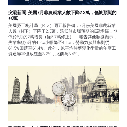
突發新聞: 美國7月非農就業人數下降2.3萬，低於預期的
+8萬
美國勞工統計局（BLS）週五報告稱，7月份美國非農就業
人數（NFP）下降了2.3萬，遠低於市場預期的8萬增幅，也
低於6月的2萬增長（從5.7萬修正）， 報告其他數據顯示，
失業率從6月的4.2%小幅降至4.1%，勞動力參與率則從
61.5%回落至61.4%。此外，以平均時薪變化衡量的年度工
資通膨率也放緩至3.2%，此前為3.4%。