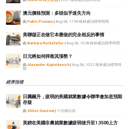
澳元價格預測：多頭似乎迷失方向
由
Pablo Piovano
|
Aug 06, 17:38 格林威治標準時間
美聯儲正在做它本應做的完全相反的事情
由
Barbara Rockefeller
|
Aug 06, 15:58 格林威治標準時間
日元將如何捍衛其漲勢？
由
Alexander Kuptsikevich
|
Aug 06, 10:22 格林威治標準時
間
經濟指標
日圓飆升，疲弱的美國就業數據令聯準會加息預期
存疑
由
Ghiles Guezout
|
11分鐘以前
英鎊在美國非農就業數據疲弱後升至1.3500上方