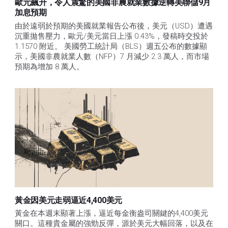
歐元飆升，令人震驚的美國非農就業數據逆轉美聯儲9月
加息預期
由於遠弱於預期的美國就業報告公布後，美元（USD）遭遇
沉重拋售壓力，歐元/美元當日上漲 0.43%，發稿時交投於 
1.1570 附近。 美國勞工統計局（BLS）週五公布的數據顯
示，美國非農就業人數（NFP）7 月減少 2.3 萬人，而市場
預期為增加 8 萬人。
黃金因美元走弱逼近4,400美元
黃金在本週末顯著上漲，逼近每金衡盎司關鍵的4,400美元
關口。這種貴金屬的強勁反彈，源於美元大幅回落，以及在